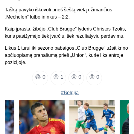
Tašką pavyko iškovoti prieš šeštą vietą užimančius
„Mechelen“ futbolininkus – 2:2.
Kaip įprasta, žibėjo „Club Brugge“ lyderis Christos Tzolis,
kuris pasižymėjo tiek įvarčiu, tiek rezultatyviu perdavimu.
Likus 1 turui iki sezono pabaigos „Club Brugge“ užsitikrino
apčiuopiamą pranašumą prieš „Union“, kurie liks antroje
pozicijoje.
😂
0
😍
1
😲
0
😡
0
#Belgija