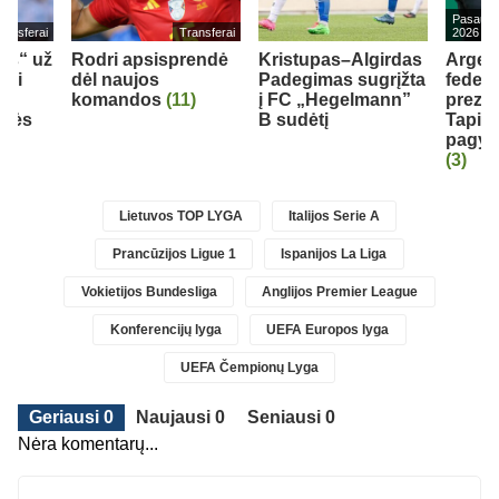
Pasaulio
ransferai
Transferai
2026
eds“ už
Rodri apsisprendė
Kristupas–Algirdas
Argen
bui
dėl naujos
Padegimas sugrįžta
federa
komandos
(11)
į FC „Hegelmann”
prezid
inės
B sudėtį
Tapia 
pagyrų
(3)
Lietuvos TOP LYGA
Italijos Serie A
Prancūzijos Ligue 1
Ispanijos La Liga
Vokietijos Bundesliga
Anglijos Premier League
Konferencijų lyga
UEFA Europos lyga
UEFA Čempionų Lyga
Geriausi 0
Naujausi 0
Seniausi 0
Nėra komentarų...