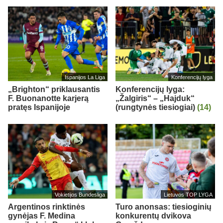
Ispanijos La Liga
Konferencijų lyga
„Brighton“ priklausantis
Konferencijų lyga:
F. Buonanotte karjerą
„Žalgiris“ – „Hajduk“
pratęs Ispanijoje
(rungtynės tiesiogiai)
(14)
Vokietijos Bundesliga
Lietuvos TOP LYGA
Argentinos rinktinės
Turo anonsas: tiesioginių
gynėjas F. Medina
konkurentų dvikova