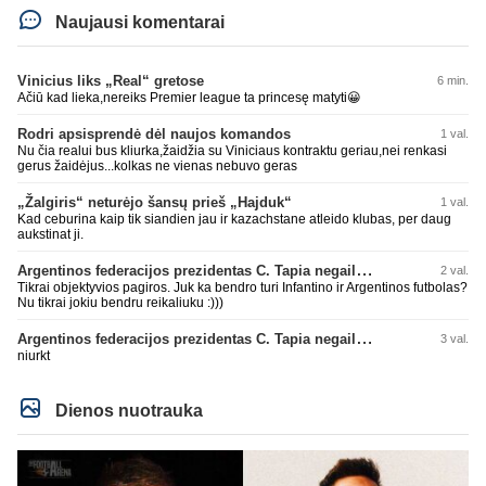
Naujausi komentarai
Vinicius liks „Real“ gretose
6 min.
Ačiū kad lieka,nereiks Premier league ta princesę matyti😀
Rodri apsisprendė dėl naujos komandos
1 val.
Nu čia realui bus kliurka,žaidžia su Viniciaus kontraktu geriau,nei renkasi
gerus žaidėjus...kolkas ne vienas nebuvo geras
„Žalgiris“ neturėjo šansų prieš „Hajduk“
1 val.
Kad ceburina kaip tik siandien jau ir kazachstane atleido klubas, per daug
aukstinat ji.
Argentinos federacijos prezidentas C. Tapia negailėjo pagyrų G. Infantino
2 val.
Tikrai objektyvios pagiros. Juk ka bendro turi Infantino ir Argentinos futbolas?
Nu tikrai jokiu bendru reikaliuku :)))
Argentinos federacijos prezidentas C. Tapia negailėjo pagyrų G. Infantino
3 val.
niurkt
Dienos nuotrauka