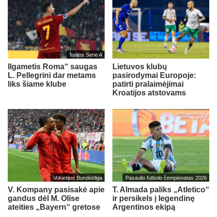
Italijos Serie A
Ilgametis Roma“ saugas
Lietuvos klubų
L. Pellegrini dar metams
pasirodymai Europoje:
liks šiame klube
patirti pralaimėjimai
Kroatijos atstovams
Vokietijos Bundesliga
Pasaulio futbolo čempionatas 2026
V. Kompany pasisakė apie
T. Almada paliks „Atletico“
gandus dėl M. Olise
ir persikels į legendinę
ateities „Bayern“ gretose
Argentinos ekipą