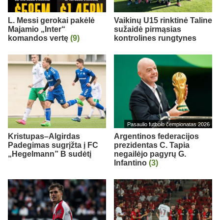
L. Messi gerokai pakėlė
Vaikinų U15 rinktinė Taline
Majamio „Inter“
sužaidė pirmąsias
komandos vertę
(9)
kontrolines rungtynes
Pasaulio futbolo čempionatas 2026
Kristupas–Algirdas
Argentinos federacijos
Padegimas sugrįžta į FC
prezidentas C. Tapia
„Hegelmann” B sudėtį
negailėjo pagyrų G.
Infantino
(3)