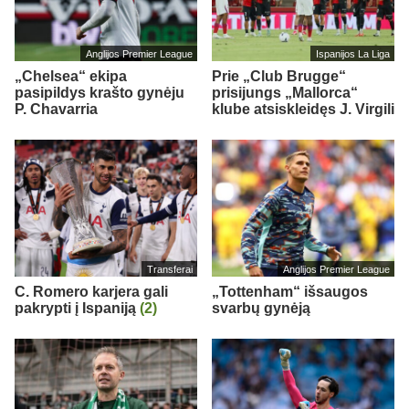
Anglijos Premier League
Ispanijos La Liga
„Chelsea“ ekipa
Prie „Club Brugge“
pasipildys krašto gynėju
prisijungs „Mallorca“
P. Chavarria
klube atsiskleidęs J. Virgili
Transferai
Anglijos Premier League
C. Romero karjera gali
„Tottenham“ išsaugos
pakrypti į Ispaniją
(2)
svarbų gynėją