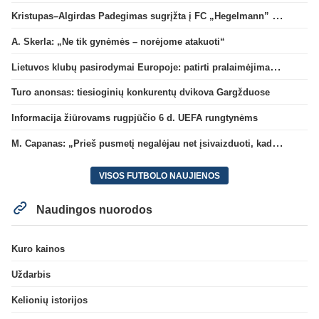
Kristupas–Algirdas Padegimas sugrįžta į FC „Hegelmann” B sudėtį
A. Skerla: „Ne tik gynėmės – norėjome atakuoti“
Lietuvos klubų pasirodymai Europoje: patirti pralaimėjimai Kroatijos atstovams
Turo anonsas: tiesioginių konkurentų dvikova Gargžduose
Informacija žiūrovams rugpjūčio 6 d. UEFA rungtynėms
M. Capanas: „Prieš pusmetį negalėjau net įsivaizduoti, kad žaisime prieš „Hajduk“
VISOS FUTBOLO NAUJIENOS
Naudingos nuorodos
Kuro kainos
Uždarbis
Kelionių istorijos