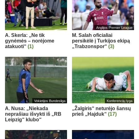
Anglijos Premier League
A. Skerla: „Ne tik
M. Salah oficialiai
gynėmės – norėjome
persikėlė į Turkijos ekipą
atakuoti“
(1)
„Trabzonspor“
(3)
Vokietijos Bundesliga
Konferencijų lyga
A. Nusa: „Niekada
„Žalgiris“ neturėjo šansų
neprašiau išvykti iš „RB
prieš „Hajduk“
(17)
Leipzig“ klubo“