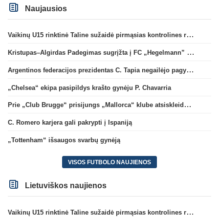
Naujausios
Vaikinų U15 rinktinė Taline sužaidė pirmąsias kontrolines rungtynes
Kristupas–Algirdas Padegimas sugrįžta į FC „Hegelmann” B sudėtį
Argentinos federacijos prezidentas C. Tapia negailėjo pagyrų G. Infantino
„Chelsea“ ekipa pasipildys krašto gynėju P. Chavarria
Prie „Club Brugge“ prisijungs „Mallorca“ klube atsiskleidęs J. Virgili
C. Romero karjera gali pakrypti į Ispaniją
„Tottenham“ išsaugos svarbų gynėją
VISOS FUTBOLO NAUJIENOS
Lietuviškos naujienos
Vaikinų U15 rinktinė Taline sužaidė pirmąsias kontrolines rungtynes