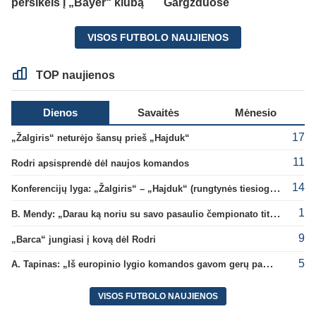
persikels į „Bayer“ klubą
Gargžduose
VISOS FUTBOLO NAUJIENOS
TOP naujienos
Dienos
Savaitės
Mėnesio
17
„Žalgiris“ neturėjo šansų prieš „Hajduk“
11
Rodri apsisprendė dėl naujos komandos
14
Konferencijų lyga: „Žalgiris“ – „Hajduk“ (rungtynės tiesiogiai)
1
B. Mendy: „Darau ką noriu su savo pasaulio čempionato titulu“
9
„Barca“ jungiasi į kovą dėl Rodri
5
A. Tapinas: „Iš europinio lygio komandos gavom gerų pamokų“
VISOS FUTBOLO NAUJIENOS