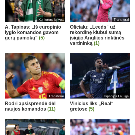
Konferencijų lyga
Transferai
A. Tapinas: „Iš europinio
Oficialu: „Leeds“ už
lygio komandos gavom
rekordinę klubui sumą
gerų pamokų“
(5)
įsigijo Anglijos rinktinės
vartininką
(1)
Transferai
Ispanijos La Liga
Rodri apsisprendė dėl
Vinicius liks „Real“
naujos komandos
(11)
gretose
(5)