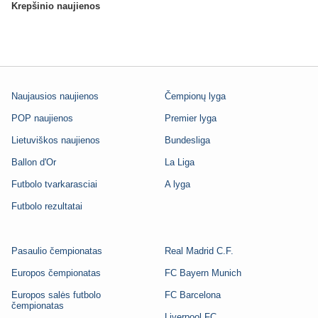
Krepšinio naujienos
Naujausios naujienos
Čempionų lyga
POP naujienos
Premier lyga
Lietuviškos naujienos
Bundesliga
Ballon d'Or
La Liga
Futbolo tvarkarasciai
A lyga
Futbolo rezultatai
Pasaulio čempionatas
Real Madrid C.F.
Europos čempionatas
FC Bayern Munich
Europos salės futbolo
FC Barcelona
čempionatas
Liverpool FC