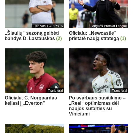
Lietuvos TOP LYGA
Anglijos Premier League
„Šiaulių“ sezoną gelbėti
Oficialu: „Newcastle“
bandys D. Lastauskas
(2)
pristatė naują strategą
(1)
Transferai
Transferai
Oficialu: C. Norgaardas
Po svarbaus susitikimo –
keliasi į „Everton“
„Real“ optimizmas dėl
naujos sutarties su
Viniciumi