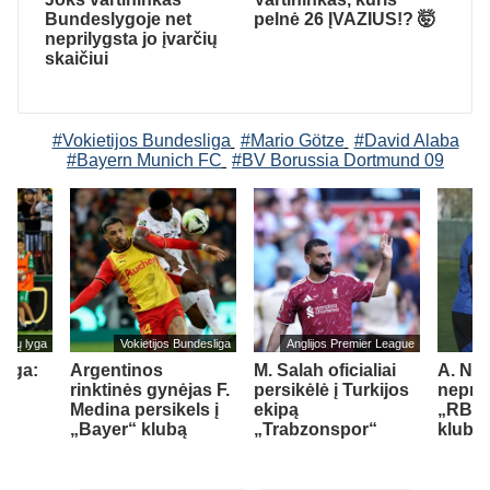
Bundeslygoje net
pelnė 26 ĮVAZIUS!? 🤯
neprilygsta jo įvarčių
skaičiui
#Vokietijos Bundesliga
#Mario Götze
#David Alaba
#Bayern Munich FC
#BV Borussia Dortmund 09
cijų lyga
Vokietijos Bundesliga
Anglijos Premier League
lyga:
Argentinos
M. Salah oficialiai
A. Nu
rinktinės gynėjas F.
persikėlė į Turkijos
nepraš
Medina persikels į
ekipą
„RB L
„Bayer“ klubą
„Trabzonspor“
klubo
)