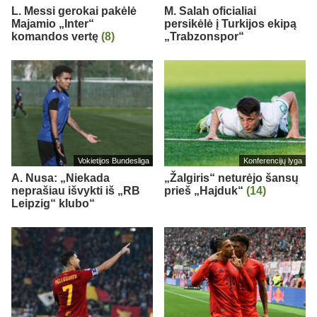
L. Messi gerokai pakėlė
M. Salah oficialiai
Majamio „Inter“
persikėlė į Turkijos ekipą
komandos vertę
(8)
„Trabzonspor“
Vokietijos Bundesliga
Konferencijų lyga
A. Nusa: „Niekada
„Žalgiris“ neturėjo šansų
neprašiau išvykti iš „RB
prieš „Hajduk“
(14)
Leipzig“ klubo“