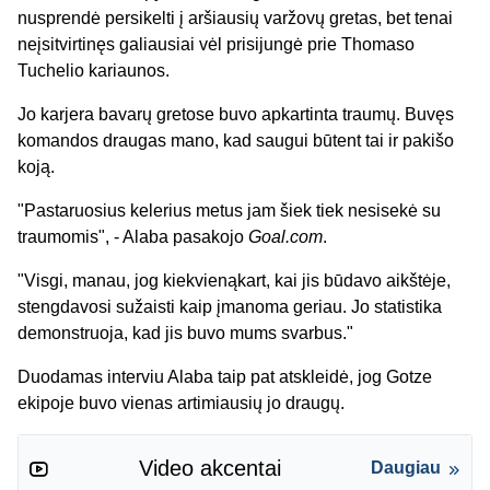
nusprendė persikelti į aršiausių varžovų gretas, bet tenai
neįsitvirtinęs galiausiai vėl prisijungė prie Thomaso
Tuchelio kariaunos.
Jo karjera bavarų gretose buvo apkartinta traumų. Buvęs
komandos draugas mano, kad saugui būtent tai ir pakišo
koją.
"Pastaruosius kelerius metus jam šiek tiek nesisekė su
traumomis", - Alaba pasakojo
Goal.com
.
"Visgi, manau, jog kiekvienąkart, kai jis būdavo aikštėje,
stengdavosi sužaisti kaip įmanoma geriau. Jo statistika
demonstruoja, kad jis buvo mums svarbus."
Duodamas interviu Alaba taip pat atskleidė, jog Gotze
ekipoje buvo vienas artimiausių jo draugų.
Video akcentai
Daugiau