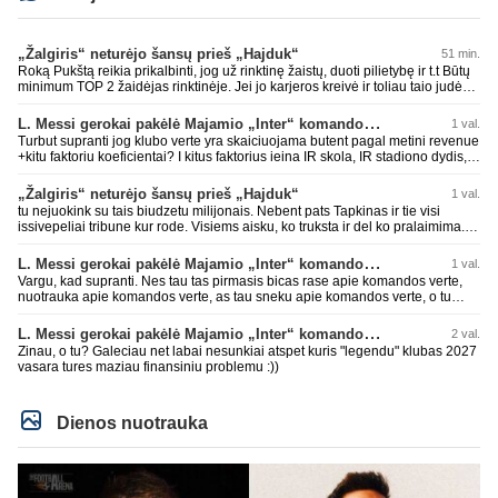
„Žalgiris“ neturėjo šansų prieš „Hajduk“
51 min.
Roką Pukštą reikia prikalbinti, jog už rinktinę žaistų, duoti pilietybę ir t.t Būtų
minimum TOP 2 žaidėjas rinktinėje. Jei jo karjeros kreivė ir toliau taio judės,
bus per vėlu po to, nes JAV ji pasikvies žaisti.
L. Messi gerokai pakėlė Majamio „Inter“ komandos vertę
1 val.
Turbut supranti jog klubo verte yra skaiciuojama butent pagal metini revenue
+kitu faktoriu koeficientai? I kitus faktorius ieina IR skola, IR stadiono dydis,
IR lygos populiarumas, IR dar eile kitu dalyku. O tavo pamineta Barca kuo
puikiausiai sugeneravo rekordini 1.1B revenue, kas stipriai prisidejo prie
„Žalgiris“ neturėjo šansų prieš „Hajduk“
1 val.
milzinisko klubo vertes suoli siemet. Be to, tie 200 pamineti cia yra visiskai
tu nejuokink su tais biudzetu milijonais. Nebent pats Tapkinas ir tie visi
on-point, jeigu jau musu mylimas D. prasneko apie klubo vertes kelima, arba
issivepeliai tribune kur rode. Visiems aisku, ko truksta ir del ko pralaimima.
CR atveju - numusima.
tas pats ir su kavianskais. Bet nenorim pripazint, kad net jei neturim
ziniasklaidos, kuri isanalizuoti po pirsteli, ko kam truksta, tai nei kalnietis nei
L. Messi gerokai pakėlė Majamio „Inter“ komandos vertę
1 val.
kasperunas nesusigaudys. Aciu, mercys, lauksim wilno grietineles
Vargu, kad supranti. Nes tau tas pirmasis bicas rase apie komandos verte,
besivaipanciu itamet Konfu lygoje 20 tukst. stadione...jei makleriui tapinui
nuotrauka apie komandos verte, as tau sneku apie komandos verte, o tu
neatsibos sitas projektas
vistiek apie revenue tauziji. Barca dabar belekokiose skolose ir "pirmauja"
pasaulyje pagal tai, bet uzima antra vieta po Realo pagal klubine verte
L. Messi gerokai pakėlė Majamio „Inter“ komandos vertę
2 val.
pasaulyje. Tokios ten ir finansines problemos pas ta Al Nassr kai PIF vienu
Zinau, o tu? Galeciau net labai nesunkiai atspet kuris "legendu" klubas 2027
rankos mostu galetu viska nubraukti jeigu noretu. Siaip tas PIF savo
vasara tures maziau finansiniu problemu :))
priziurimus klubus galetu arabuose griezciau kontroliuoti nes rinka nesveikai
iskraipyta per ju isikalinejimus.
Dienos nuotrauka