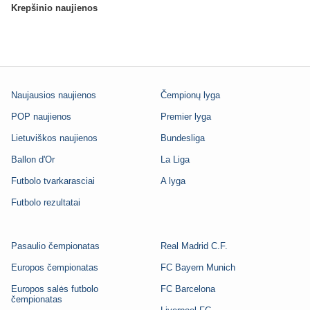
Krepšinio naujienos
Naujausios naujienos
Čempionų lyga
POP naujienos
Premier lyga
Lietuviškos naujienos
Bundesliga
Ballon d'Or
La Liga
Futbolo tvarkarasciai
A lyga
Futbolo rezultatai
Pasaulio čempionatas
Real Madrid C.F.
Europos čempionatas
FC Bayern Munich
Europos salės futbolo
FC Barcelona
čempionatas