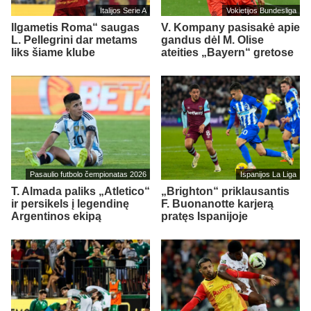
Italijos Serie A
Vokietijos Bundesliga
Ilgametis Roma“ saugas
V. Kompany pasisakė apie
L. Pellegrini dar metams
gandus dėl M. Olise
liks šiame klube
ateities „Bayern“ gretose
Pasaulio futbolo čempionatas 2026
Ispanijos La Liga
T. Almada paliks „Atletico“
„Brighton“ priklausantis
ir persikels į legendinę
F. Buonanotte karjerą
Argentinos ekipą
pratęs Ispanijoje