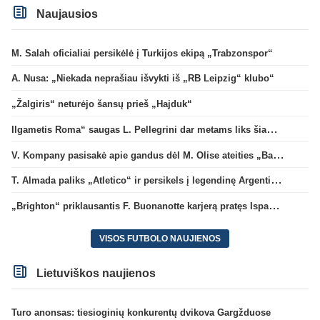
Naujausios
M. Salah oficialiai persikėlė į Turkijos ekipą „Trabzonspor“
A. Nusa: „Niekada neprašiau išvykti iš „RB Leipzig“ klubo“
„Žalgiris“ neturėjo šansų prieš „Hajduk“
Ilgametis Roma“ saugas L. Pellegrini dar metams liks šiame klube
V. Kompany pasisakė apie gandus dėl M. Olise ateities „Bayern“ gretose
T. Almada paliks „Atletico“ ir persikels į legendinę Argentinos ekipą
„Brighton“ priklausantis F. Buonanotte karjerą pratęs Ispanijoje
VISOS FUTBOLO NAUJIENOS
Lietuviškos naujienos
Turo anonsas: tiesioginių konkurentų dvikova Gargžduose