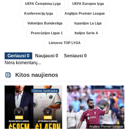
UEFA Čempionų Lyga
UEFA Europos lyga
Konferencijų lyga
Anglijos Premier League
Vokietijos Bundesliga
Ispanijos La Liga
Prancūzijos Ligue 1
Italijos Serie A
Lietuvos TOP LYGA
Geriausi 0
Naujausi 0
Seniausi 0
Nėra komentarų...
Kitos naujienos
Dienos nuotrauka
Anglijos Premier League