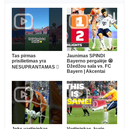
Tas pirmas
Jaunimas SPINDI
prisilietimas yra
Bayerno pergalėje 🤩
Džedžou sala vs. FC
NESUPRANTAMAS 🫪
Bayern | Akcentai
Joks vartininkas
Vartininkas, kuris