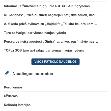
Informacija žiūrovams rugpjūčio 6 d. UEFA rungtynėms
M. Capanas: „Prieš pusmetį negalėjau net įsivaizduoti, kad žaisime prieš „Hajduk“
A. Skerla prieš dvikovą su „Hajduk“: „Tai kito kalibro komanda“
Turo apžvalga: dar vienas naujas lyderis
Persvaros neišsaugojusi „Gintra“ atrankos pusfinalyje nusileido Škotijos čempionėms
TOPLYGOS turo apžvalga: dar vienas naujas lyderis
VISOS FUTBOLO NAUJIENOS
Naudingos nuorodos
Kuro kainos
Uždarbis
Kelionių istorijos