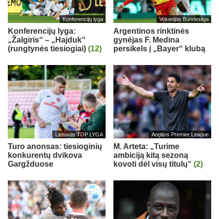
Konferencijų lyga
Vokietijos Bundesliga
Konferencijų lyga:
Argentinos rinktinės
„Žalgiris“ – „Hajduk“
gynėjas F. Medina
(rungtynės tiesiogiai)
(12)
persikels į „Bayer“ klubą
Lietuvos TOP LYGA
Anglijos Premier League
Turo anonsas: tiesioginių
M. Arteta: „Turime
konkurentų dvikova
ambiciją kitą sezoną
Gargžduose
kovoti dėl visų titulų“
(2)