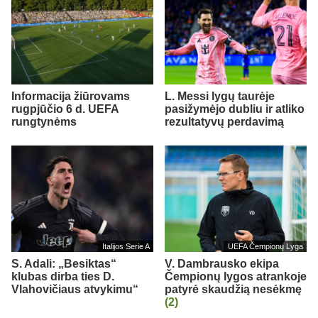
Informacija žiūrovams
L. Messi lygų taurėje
rugpjūčio 6 d. UEFA
pasižymėjo dubliu ir atliko
rungtynėms
rezultatyvų perdavimą
Italijos Serie A
UEFA Čempionų Lyga
S. Adali: „Besiktas“
V. Dambrausko ekipa
klubas dirba ties D.
Čempionų lygos atrankoje
Vlahovičiaus atvykimu“
patyrė skaudžią nesėkmę
(2)