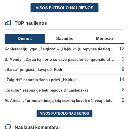
VISOS FUTBOLO NAUJIENOS
TOP naujienos
Dienos
Savaitės
Mėnesio
12
Konferencijų lyga: „Žalgiris“ – „Hajduk“ (rungtynės tiesiogiai)
1
B. Mendy: „Darau ką noriu su savo pasaulio čempionato titulu“
9
„Barca“ jungiasi į kovą dėl Rodri
14
„Žalgiris“ neturėjo šansų prieš „Hajduk“
2
„Šiaulių“ sezoną gelbėti bandys D. Lastauskas
2
M. Arteta: „Turime ambiciją kitą sezoną kovoti dėl visų titulų“
VISOS FUTBOLO NAUJIENOS
Naujausi komentarai