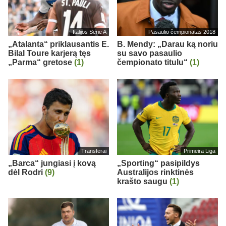
Italijos Serie A
Pasaulio čempionatas 2018
„Atalanta“ priklausantis E.
B. Mendy: „Darau ką noriu
Bilal Toure karjerą tęs
su savo pasaulio
„Parma“ gretose
(1)
čempionato titulu“
(1)
Transferai
Primeira Liga
„Barca“ jungiasi į kovą
„Sporting“ pasipildys
dėl Rodri
(9)
Australijos rinktinės
krašto saugu
(1)