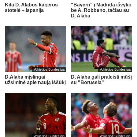
Kita D. Alabos karjeros
"Bayern" į Madridą išvyko
stotelė – Ispanija
be A. Robbeno, tačiau su
D. Alaba
Vokietijos Bundesliga
Vokietijos Bundesliga
D.Alaba mįslingai
D. Alaba gali praleisti mūšį
užsiminė apie naują iššūkį
su "Borussia"
Vokietijos Bundesliga
Vokietijos Bundesliga