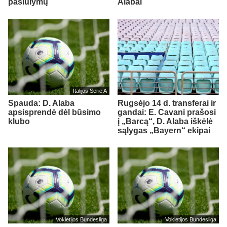
pasiūlymų
Alabai
Italijos Serie A
Spauda: D. Alaba
Rugsėjo 14 d. transferai ir
apsisprendė dėl būsimo
gandai: E. Cavani prašosi
klubo
į „Barcą“, D. Alaba iškėlė
sąlygas „Bayern“ ekipai
Vokietijos Bundesliga
Vokietijos Bundesliga