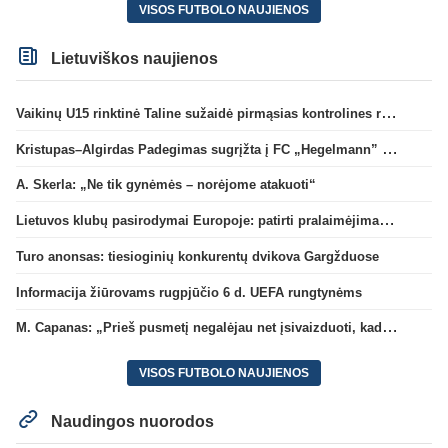
VISOS FUTBOLO NAUJIENOS
Lietuviškos naujienos
Vaikinų U15 rinktinė Taline sužaidė pirmąsias kontrolines rungtynes
Kristupas–Algirdas Padegimas sugrįžta į FC „Hegelmann” B sudėtį
A. Skerla: „Ne tik gynėmės – norėjome atakuoti“
Lietuvos klubų pasirodymai Europoje: patirti pralaimėjimai Kroatijos atstovams
Turo anonsas: tiesioginių konkurentų dvikova Gargžduose
Informacija žiūrovams rugpjūčio 6 d. UEFA rungtynėms
M. Capanas: „Prieš pusmetį negalėjau net įsivaizduoti, kad žaisime prieš „Hajduk“
VISOS FUTBOLO NAUJIENOS
Naudingos nuorodos