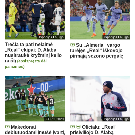
Ispanijos La Liga
Ispanijos La Liga
Trečia ta pati nelaimė
Su „Almeria“ vargo
„Real“ ekipai: D. Alaba
turėjęs „Real“ iškovojo
nusitraukė kryžminį kelio
pirmąją sezono pergalę
raištį
(apsispręsta dėl
pamainos)
EURO 2020
Ispanijos La Liga
Makedonai
Oficialu: „Real“
debiutuodami įmušė įvartį,
prisiviliojo D. Alabą