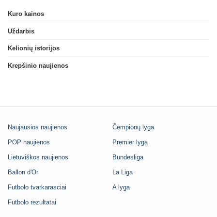
Kuro kainos
Uždarbis
Kelionių istorijos
Krepšinio naujienos
Naujausios naujienos
Čempionų lyga
POP naujienos
Premier lyga
Lietuviškos naujienos
Bundesliga
Ballon d'Or
La Liga
Futbolo tvarkarasciai
A lyga
Futbolo rezultatai