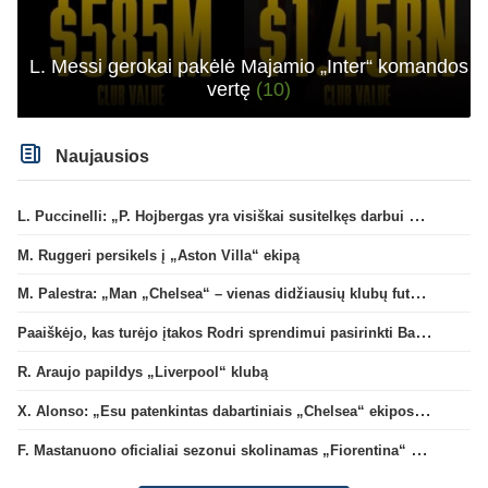
L. Messi gerokai pakėlė Majamio „Inter“ komandos
vertę
(10)
Naujausios
L. Puccinelli: „P. Hojbergas yra visiškai susitelkęs darbui Marselyje“
M. Ruggeri persikels į „Aston Villa“ ekipą
M. Palestra: „Man „Chelsea“ – vienas didžiausių klubų futbole“
Paaiškėjo, kas turėjo įtakos Rodri sprendimui pasirinkti Barselonos pusę
R. Araujo papildys „Liverpool“ klubą
X. Alonso: „Esu patenkintas dabartiniais „Chelsea“ ekipos vartininkais“
F. Mastanuono oficialiai sezonui skolinamas „Fiorentina“ ekipai