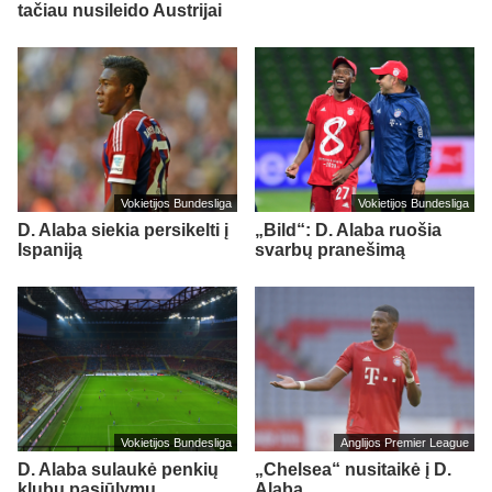
tačiau nusileido Austrijai
Vokietijos Bundesliga
Vokietijos Bundesliga
D. Alaba siekia persikelti į
„Bild“: D. Alaba ruošia
Ispaniją
svarbų pranešimą
Vokietijos Bundesliga
Anglijos Premier League
D. Alaba sulaukė penkių
„Chelsea“ nusitaikė į D.
klubų pasiūlymų
Alabą