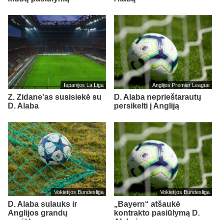
Ispanijos La Liga
Anglijos Premier League
Z. Zidane'as susisiekė su
D. Alaba neprieštarautų
D. Alaba
persikelti į Angliją
Vokietijos Bundesliga
Vokietijos Bundesliga
D. Alaba sulauks ir
„Bayern“ atšaukė
Anglijos grandų
kontrakto pasiūlymą D.