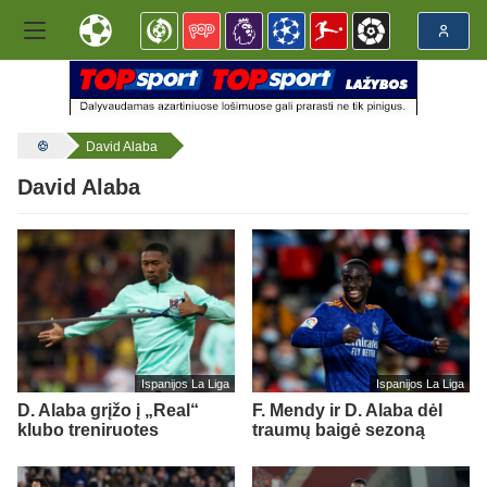
David Alaba
David Alaba
Ispanijos La Liga
Ispanijos La Liga
D. Alaba grįžo į „Real“
F. Mendy ir D. Alaba dėl
klubo treniruotes
traumų baigė sezoną