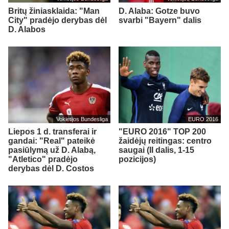
Britų žiniasklaida: "Man
D. Alaba: Gotze buvo
City" pradėjo derybas dėl
svarbi "Bayern" dalis
D. Alabos
Vokietijos Bundesliga
EURO 2016
Liepos 1 d. transferai ir
"EURO 2016" TOP 200
gandai: "Real" pateikė
žaidėjų reitingas: centro
pasiūlymą už D. Alabą,
saugai (II dalis, 1-15
"Atletico" pradėjo
pozicijos)
derybas dėl D. Costos