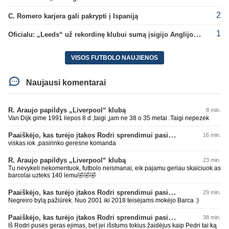
2
C. Romero karjera gali pakrypti į Ispaniją
1
Oficialu: „Leeds“ už rekordinę klubui sumą įsigijo Anglijos rinktinės vartininką
VISOS FUTBOLO NAUJIENOS
Naujausi komentarai
R. Araujo papildys „Liverpool“ klubą
8 min.
Van Dijk gime 1991 liepos 8 d ,taigi ,jam ne 38 o 35 metai .Taigi nepezek
Paaiškėjo, kas turėjo įtakos Rodri sprendimui pasirinkti Barselonos pusę
16 min.
viskas iok ,pasirinko geresne komanda
R. Araujo papildys „Liverpool“ klubą
23 min.
Tu nevykeli nekomentuok, futbolo neismanai, eik pajamu geriau skaiciuok as
barcolai uzteks 140 lemu🤣🤣🤣
Paaiškėjo, kas turėjo įtakos Rodri sprendimui pasirinkti Barselonos pusę
29 min.
Negreiro bylą pažiūrėk. Nuo 2001 iki 2018 teisėjams mokėjo Barca :)
Paaiškėjo, kas turėjo įtakos Rodri sprendimui pasirinkti Barselonos pusę
38 min.
Iš Rodri pusės geras ejimas, bet jei išstums tokius žaidėjus kaip Pedri tai ką