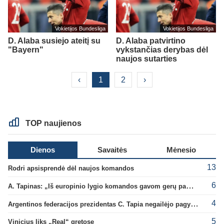
Vokietijos Bundesliga
Vokietijos Bundesliga
D. Alaba susiejo ateitį su
D. Alaba patvirtino
"Bayern"
vykstančias derybas dėl
naujos sutarties
‹
1
2
›
TOP naujienos
Dienos
Savaitės
Mėnesio
13
Rodri apsisprendė dėl naujos komandos
6
A. Tapinas: „Iš europinio lygio komandos gavom gerų pamokų“
4
Argentinos federacijos prezidentas C. Tapia negailėjo pagyrų G. Infantino
5
Vinicius liks „Real“ gretose