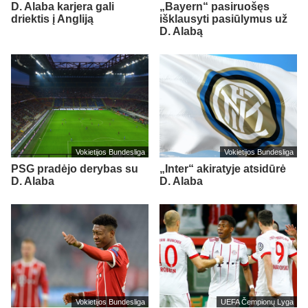
D. Alaba karjera gali
„Bayern“ pasiruošęs
driektis į Angliją
išklausyti pasiūlymus už
D. Alabą
Vokietijos Bundesliga
Vokietijos Bundesliga
PSG pradėjo derybas su
„Inter“ akiratyje atsidūrė
D. Alaba
D. Alaba
Vokietijos Bundesliga
UEFA Čempionų Lyga