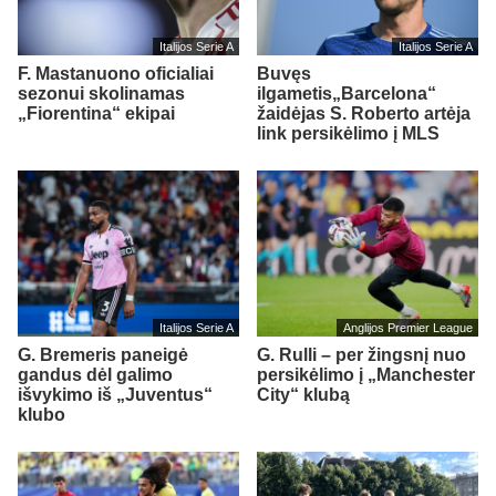
Italijos Serie A
Italijos Serie A
F. Mastanuono oficialiai
Buvęs
sezonui skolinamas
ilgametis„Barcelona“
„Fiorentina“ ekipai
žaidėjas S. Roberto artėja
link persikėlimo į MLS
Italijos Serie A
Anglijos Premier League
G. Bremeris paneigė
G. Rulli – per žingsnį nuo
gandus dėl galimo
persikėlimo į „Manchester
išvykimo iš „Juventus“
City“ klubą
klubo