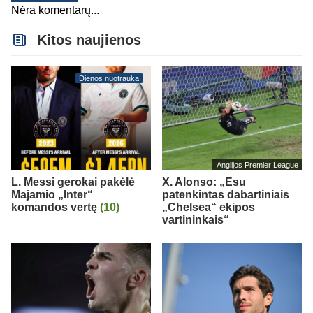
Nėra komentarų...
Kitos naujienos
Dienos nuotrauka
Anglijos Premier League
L. Messi gerokai pakėlė
X. Alonso: „Esu
Majamio „Inter“
patenkintas dabartiniais
komandos vertę
(10)
„Chelsea“ ekipos
vartininkais“