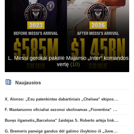
L. Messi gerokai pakėlė Majamio „Inter“ komandos
vertę
(10)
Naujausios
X. Alonso: „Esu patenkintas dabartiniais „Chelsea“ ekipos vartininkais“
F. Mastanuono oficialiai sezonui skolinamas „Fiorentina“ ekipai
Buvęs ilgametis„Barcelona“ žaidėjas S. Roberto artėja link persikėlimo į MLS
G. Bremeris paneigė gandus dėl galimo išvykimo iš „Juventus“ klubo