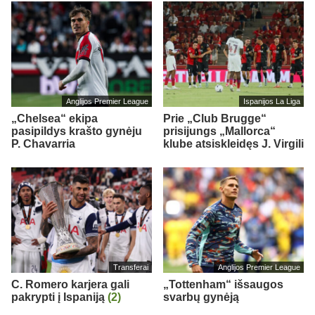
Anglijos Premier League
Ispanijos La Liga
„Chelsea“ ekipa
Prie „Club Brugge“
pasipildys krašto gynėju
prisijungs „Mallorca“
P. Chavarria
klube atsiskleidęs J. Virgili
Transferai
Anglijos Premier League
C. Romero karjera gali
„Tottenham“ išsaugos
pakrypti į Ispaniją
(2)
svarbų gynėją