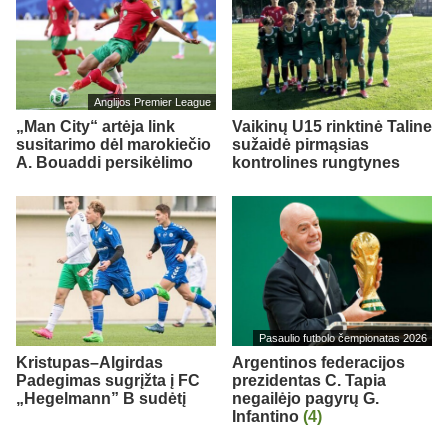
Anglijos Premier League
„Man City“ artėja link
Vaikinų U15 rinktinė Taline
susitarimo dėl marokiečio
sužaidė pirmąsias
A. Bouaddi persikėlimo
kontrolines rungtynes
Pasaulio futbolo čempionatas 2026
Kristupas–Algirdas
Argentinos federacijos
Padegimas sugrįžta į FC
prezidentas C. Tapia
„Hegelmann” B sudėtį
negailėjo pagyrų G.
Infantino
(4)