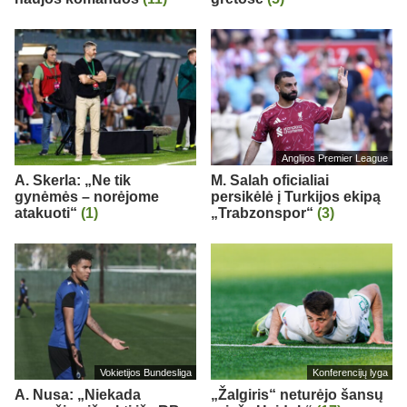
Anglijos Premier League
A. Skerla: „Ne tik
M. Salah oficialiai
gynėmės – norėjome
persikėlė į Turkijos ekipą
atakuoti“
(1)
„Trabzonspor“
(3)
Vokietijos Bundesliga
Konferencijų lyga
A. Nusa: „Niekada
„Žalgiris“ neturėjo šansų