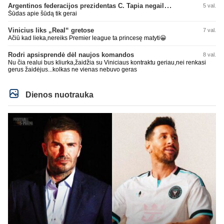
Argentinos federacijos prezidentas C. Tapia negailėjo pagyrų G. Infantino
5 val.
Šūdas apie šūdą tik gerai
Vinicius liks „Real“ gretose
7 val.
Ačiū kad lieka,nereiks Premier league ta princesę matyti😀
Rodri apsisprendė dėl naujos komandos
8 val.
Nu čia realui bus kliurka,žaidžia su Viniciaus kontraktu geriau,nei renkasi
gerus žaidėjus...kolkas ne vienas nebuvo geras
Dienos nuotrauka