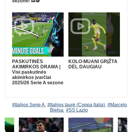
sezone! 👟⚽
PASKUTINĖS
KOLO-MUANI GRĮŽTA
AKIMIRKOS DRAMA |
DĖL DAUGIAU
Visi paskutinės
akimirkos įvarčiai
2025/26 Serie A sezone
#Italijos Serie A
#Italijos taurė (Coppa Italia)
#Marcelo
Bielsa
#SS Lazio