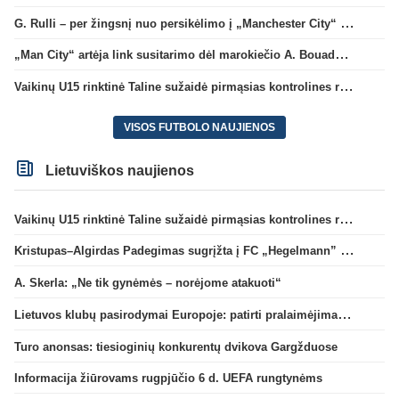
G. Rulli – per žingsnį nuo persikėlimo į „Manchester City“ klubą
„Man City“ artėja link susitarimo dėl marokiečio A. Bouaddi persikėlimo
Vaikinų U15 rinktinė Taline sužaidė pirmąsias kontrolines rungtynes
VISOS FUTBOLO NAUJIENOS
Lietuviškos naujienos
Vaikinų U15 rinktinė Taline sužaidė pirmąsias kontrolines rungtynes
Kristupas–Algirdas Padegimas sugrįžta į FC „Hegelmann” B sudėtį
A. Skerla: „Ne tik gynėmės – norėjome atakuoti“
Lietuvos klubų pasirodymai Europoje: patirti pralaimėjimai Kroatijos atstovams
Turo anonsas: tiesioginių konkurentų dvikova Gargžduose
Informacija žiūrovams rugpjūčio 6 d. UEFA rungtynėms