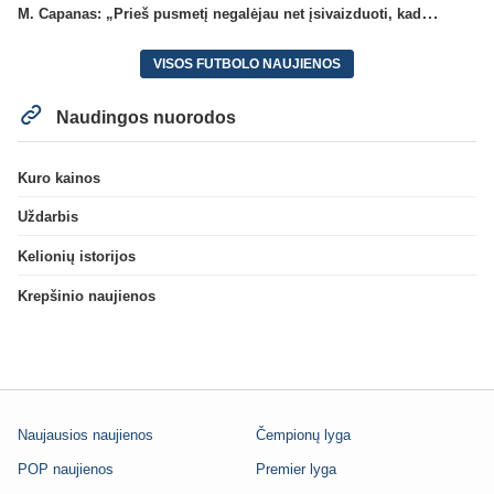
M. Capanas: „Prieš pusmetį negalėjau net įsivaizduoti, kad žaisime prieš „Hajduk“
VISOS FUTBOLO NAUJIENOS
Naudingos nuorodos
Kuro kainos
Uždarbis
Kelionių istorijos
Krepšinio naujienos
Naujausios naujienos
Čempionų lyga
POP naujienos
Premier lyga