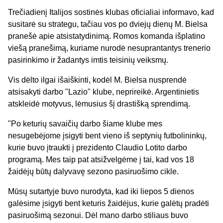
Trečiadienį Italijos sostinės klubas oficialiai informavo, kad
susitarė su strategu, tačiau vos po dviejų dienų M. Bielsa
pranešė apie atsistatydinimą. Romos komanda išplatino
viešą pranešimą, kuriame nurodė nesuprantantys trenerio
pasirinkimo ir žadantys imtis teisinių veiksmų.
Vis dėlto ilgai išaiškinti, kodėl M. Bielsa nusprendė
atsisakyti darbo "Lazio" klube, neprireikė. Argentinietis
atskleidė motyvus, lėmusius šį drastišką sprendimą.
"Po keturių savaičių darbo šiame klube mes
nesugebėjome įsigyti bent vieno iš septynių futbolininkų,
kurie buvo įtraukti į prezidento Claudio Lotito darbo
programą. Mes taip pat atsižvelgėme į tai, kad vos 18
žaidėjų būtų dalyvavę sezono pasiruošimo cikle.
Mūsų sutartyje buvo nurodyta, kad iki liepos 5 dienos
galėsime įsigyti bent keturis žaidėjus, kurie galėtų pradėti
pasiruošimą sezonui. Dėl mano darbo stiliaus buvo