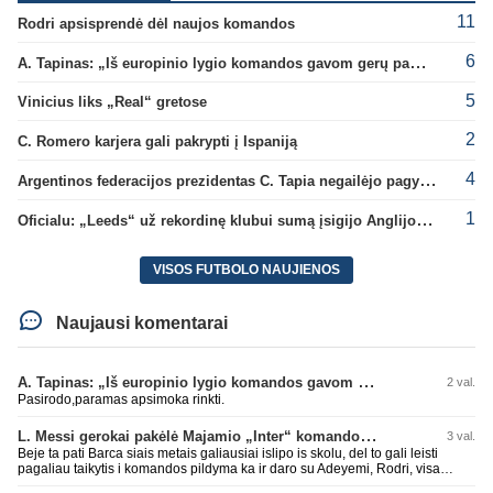
11
Rodri apsisprendė dėl naujos komandos
6
A. Tapinas: „Iš europinio lygio komandos gavom gerų pamokų“
5
Vinicius liks „Real“ gretose
2
C. Romero karjera gali pakrypti į Ispaniją
4
Argentinos federacijos prezidentas C. Tapia negailėjo pagyrų G. Infantino
1
Oficialu: „Leeds“ už rekordinę klubui sumą įsigijo Anglijos rinktinės vartininką
VISOS FUTBOLO NAUJIENOS
Naujausi komentarai
A. Tapinas: „Iš europinio lygio komandos gavom gerų pamokų“
2 val.
Pasirodo,paramas apsimoka rinkti.
L. Messi gerokai pakėlė Majamio „Inter“ komandos vertę
3 val.
Beje ta pati Barca siais metais galiausiai islipo is skolu, del to gali leisti
pagaliau taikytis i komandos pildyma ka ir daro su Adeyemi, Rodri, visa
Julian Alvarez saga.