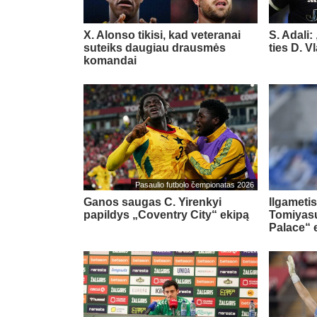
X. Alonso tikisi, kad veteranai
S. Adali:
suteiks daugiau drausmės
ties D. 
komandai
Pasaulio futbolo čempionatas 2026
Ganos saugas C. Yirenkyi
Ilgametis
papildys „Coventry City“ ekipą
Tomiyasu
Palace“ 