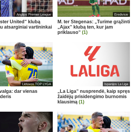
Anglijos Premier League
Eredivisie
ter United“ klubą
M. ter Stegenas: „Turime grąžinti
u atsarginiai vartininkai
„Ajax“ klubą ten, kur jam
priklauso“
(1)
Lietuvos TOP LYGA
Ispanijos La Liga
valga: dar vienas
„La Liga“ nusprendė, kaip spręs
yderis
žaidėjų prisidengimo burnomis
klausimą
(1)