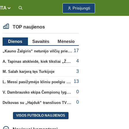
ITA
Prisijungti
TOP naujienos
Dienos
Savaitės
Mėnesio
17
„Kauno Žalgiris“ neturėjo vilčių prieš „Dinamo“
4
A. Tapinas atskleidė, kiek tiksliai „Žalgiris“ jau uždirbo iš UEFA premijų
3
M. Salah karjerą tęs Turkijoje
13
L. Messi pasižymėjo kliniu poelgiu dėl kilusių gaisrų Madride
0
V. Dambrausko ekipa Čempionų lygos atrankoje patyrė skaudžią nesėkmę
0
Dvikovas su „Hajduk“ transliuos TV3, paskutinėje transliacijoje – nauji rekordai
VISOS FUTBOLO NAUJIENOS