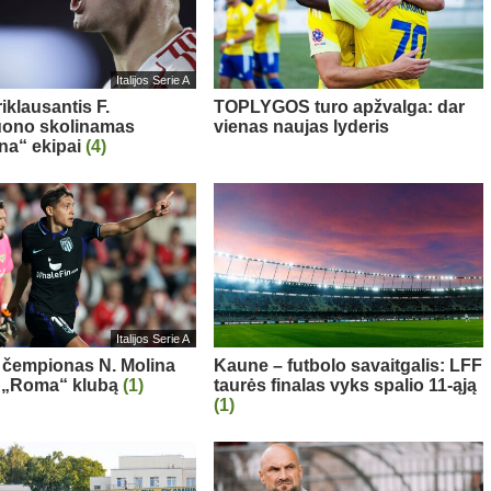
Italijos Serie A
iklausantis F.
TOPLYGOS turo apžvalga: dar
uono skolinamas
vienas naujas lyderis
ina“ ekipai
(4)
Italijos Serie A
 čempionas N. Molina
Kaune – futbolo savaitgalis: LFF
s „Roma“ klubą
(1)
taurės finalas vyks spalio 11-ąją
(1)