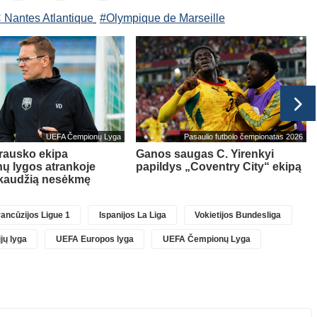
 Nantes Atlantique
#Olympique de Marseille
UEFA Čempionų Lyga
Pasaulio futbolo čempionatas 2026
rausko ekipa
Ganos saugas C. Yirenkyi
ų lygos atrankoje
papildys „Coventry City“ ekipą
skaudžią nesėkmę
ancūzijos Ligue 1
Ispanijos La Liga
Vokietijos Bundesliga
jų lyga
UEFA Europos lyga
UEFA Čempionų Lyga