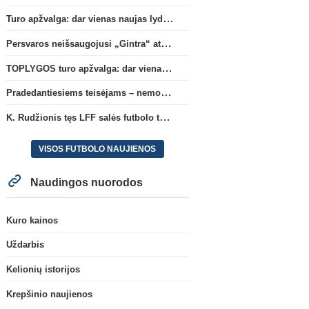
Turo apžvalga: dar vienas naujas lyderis
Persvaros neišsaugojusi „Gintra“ atrankos pusfinalyje nusileido Škotijos čempionėms
TOPLYGOS turo apžvalga: dar vienas naujas lyderis
Pradedantiesiems teisėjams – nemokamas seminaras Vilniuje šį penktadienį
K. Rudžionis tęs LFF salės futbolo techninio direktoriaus veiklą
VISOS FUTBOLO NAUJIENOS
Naudingos nuorodos
Kuro kainos
Uždarbis
Kelionių istorijos
Krepšinio naujienos