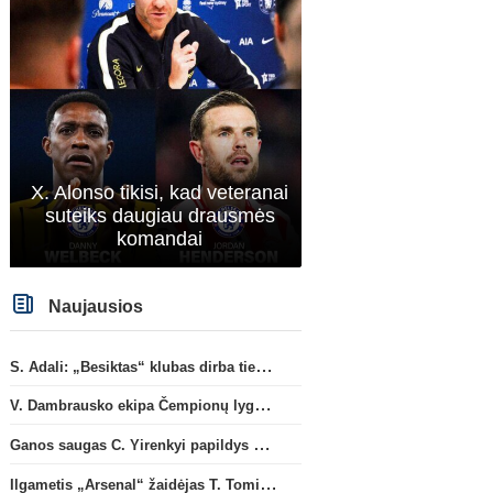
X. Alonso tikisi, kad veteranai
suteiks daugiau drausmės
komandai
Naujausios
S. Adali: „Besiktas“ klubas dirba ties D. Vlahovičiaus atvykimu“
V. Dambrausko ekipa Čempionų lygos atrankoje patyrė skaudžią nesėkmę
Ganos saugas C. Yirenkyi papildys „Coventry City“ ekipą
Ilgametis „Arsenal“ žaidėjas T. Tomiyasu papildys „Crystal Palace“ ekipą