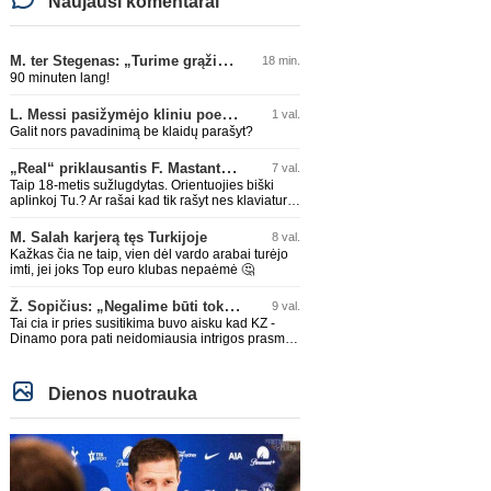
Naujausi komentarai
M. ter Stegenas: „Turime grąžinti „Ajax“ klubą ten, kur jam priklauso“
18 min.
90 minuten lang!
L. Messi pasižymėjo kliniu poelgiu dėl kilusių gaisrų Madride
1 val.
Galit nors pavadinimą be klaidų parašyt?
„Real“ priklausantis F. Mastantuono skolinamas „Fiorentina“ ekipai
7 val.
Taip 18-metis sužlugdytas. Orientuojies biški
aplinkoj Tu.? Ar rašai kad tik rašyt nes klaviaturą
mama nupirko?
M. Salah karjerą tęs Turkijoje
8 val.
Kažkas čia ne taip, vien dėl vardo arabai turėjo
imti, jei joks Top euro klubas nepaėmė 🤔
Ž. Sopičius: „Negalime būti tokie išsigandę“
9 val.
Tai cia ir pries susitikima buvo aisku kad KZ -
Dinamo pora pati neidomiausia intrigos prasme.
Dinamo sitam etape vieni stipriausiu, KZ vieni
silpniausiu. Taip kad nieko cia netiketo. Tik aisku
nereikejo zaist kaip i kelnes prisikus
Dienos nuotrauka