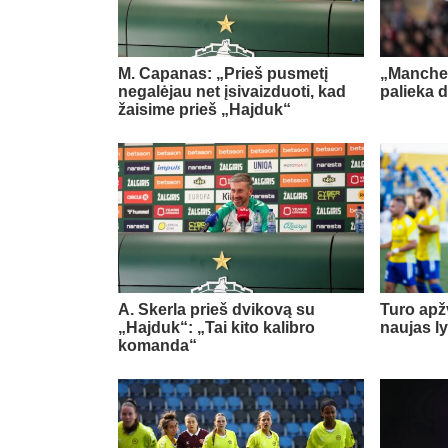
M. Capanas: „Prieš pusmetį
„Manches
negalėjau net įsivaizduoti, kad
palieka d
žaisime prieš „Hajduk“
A. Skerla prieš dvikovą su
Turo apž
„Hajduk“: „Tai kito kalibro
naujas l
komanda“