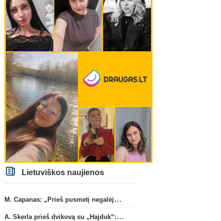
Lietuviškos naujienos
M. Capanas: „Prieš pusmetį negalėjau net įsivaizduoti, kad žaisime prieš „Hajduk“
A. Skerla prieš dvikovą su „Hajduk“: „Tai kito kalibro komanda“