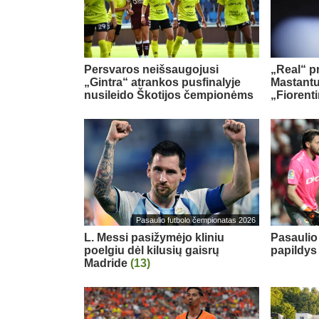
Persvaros neišsaugojusi
„Real“ pr
„Gintra“ atrankos pusfinalyje
Mastant
nusileido Škotijos čempionėms
„Fiorent
Pasaulio futbolo čempionatas 2026
L. Messi pasižymėjo kliniu
Pasaulio
poelgiu dėl kilusių gaisrų
papildy
Madride
(13)