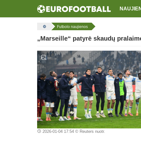
NAUJIE
Futbolo naujienos
„Marseille“ patyrė skaudų pralaim
2026-01-04 17:54
© Reuters nuotr.