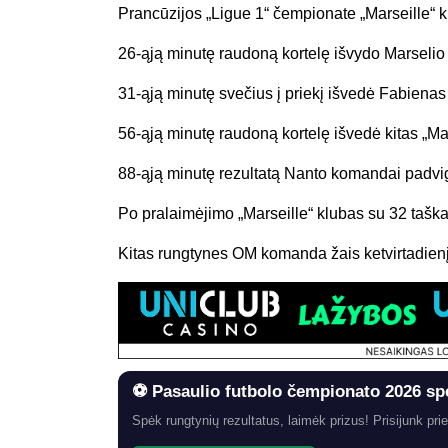
Prancūzijos „Ligue 1“ čempionate „Marseille“ k
26-ąją minutę raudoną kortelę išvydo Marselio
31-ąją minutę svečius į priekį išvedė Fabiena
56-ąją minutę raudoną kortelę išvedė kitas „Ma
88-ąją minutę rezultatą Nanto komandai padv
Po pralaimėjimo „Marseille“ klubas su 32 taškais
Kitas rungtynes OM komanda žais ketvirtadienį
⚽ Pasaulio futbolo čempionato 2026 sp
Spėk rungtynių rezultatus, laimėk prizus! Prisijunk prie