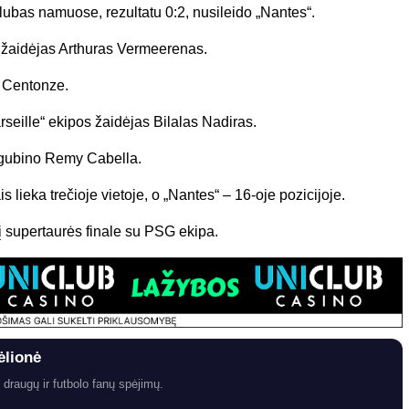
lubas namuose, rezultatu 0:2, nusileido „Nantes“.
 žaidėjas Arthuras Vermeerenas.
s Centonze.
rseille“ ekipos žaidėjas Bilalas Nadiras.
igubino Remy Cabella.
 lieka trečioje vietoje, o „Nantes“ – 16-oje pozicijoje.
 supertaurės finale su PSG ekipa.
ėlionė
 draugų ir futbolo fanų spėjimų.