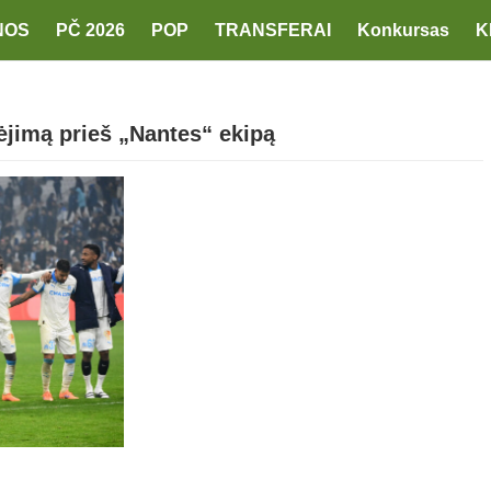
NOS
PČ 2026
POP
TRANSFERAI
Konkursas
K
ėjimą prieš „Nantes“ ekipą