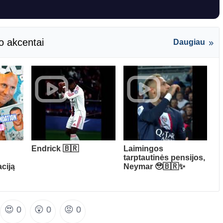
o akcentai
Daugiau
Endrick 🇧🇷
Laimingos
tarptautinės pensijos,
ciją
Neymar 🥹🇧🇷✨
😍
0
😲
0
😡
0