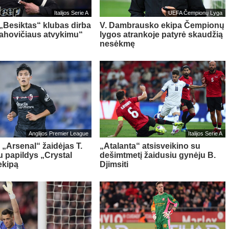
Italijos Serie A
UEFA Čempionų Lyga
 „Besiktas“ klubas dirba
V. Dambrausko ekipa Čempionų
Vlahovičiaus atvykimu“
lygos atrankoje patyrė skaudžią
nesėkmę
Anglijos Premier League
Italijos Serie A
 „Arsenal“ žaidėjas T.
„Atalanta“ atsisveikino su
 papildys „Crystal
dešimtmetį žaidusiu gynėju B.
ekipą
Djimsiti