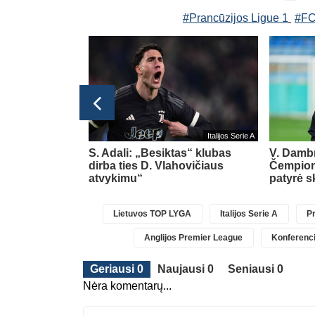
#Prancūzijos Ligue 1
#FC
Lietuvos TOP LYGA
Italijos Serie A
ar vienas
S. Adali: „Besiktas“ klubas
V. Damb
dirba ties D. Vlahovičiaus
Čempion
atvykimu“
patyrė 
Lietuvos TOP LYGA
Italijos Serie A
Pr
Anglijos Premier League
Konferenci
Geriausi 0
Naujausi 0
Seniausi 0
Nėra komentarų...