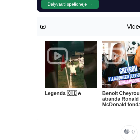
Dalyvauti spėlionėje →
Vide
Legenda 🇨🇮🔥
Benoit Cheyrou
atranda Ronald
McDonald fonda
😂
0