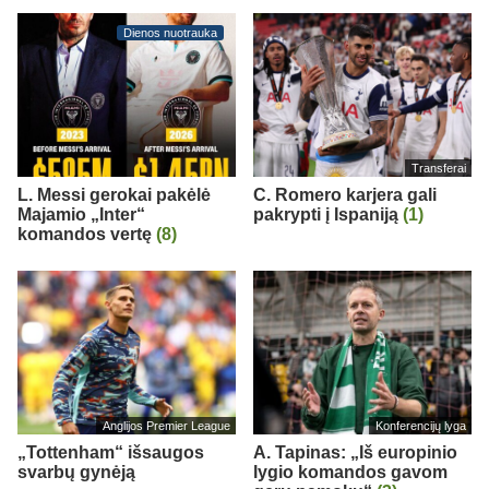
Dienos nuotrauka
Transferai
L. Messi gerokai pakėlė
C. Romero karjera gali
Majamio „Inter“
pakrypti į Ispaniją
(1)
komandos vertę
(8)
Anglijos Premier League
Konferencijų lyga
„Tottenham“ išsaugos
A. Tapinas: „Iš europinio
svarbų gynėją
lygio komandos gavom