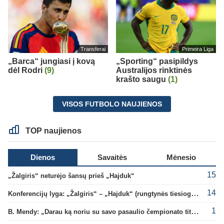
Transferai
Primeira Liga
„Barca“ jungiasi į kovą
„Sporting“ pasipildys
dėl Rodri
(9)
Australijos rinktinės
krašto saugu
(1)
VISOS FUTBOLO NAUJIENOS
TOP naujienos
Dienos
Savaitės
Mėnesio
15
„Žalgiris“ neturėjo šansų prieš „Hajduk“
14
Konferencijų lyga: „Žalgiris“ – „Hajduk“ (rungtynės tiesiogiai)
1
B. Mendy: „Darau ką noriu su savo pasaulio čempionato titulu“