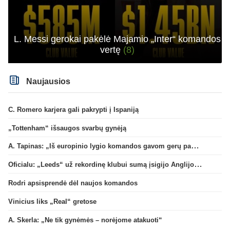
L. Messi gerokai pakėlė Majamio „Inter“ komandos
vertę
(8)
Naujausios
C. Romero karjera gali pakrypti į Ispaniją
„Tottenham“ išsaugos svarbų gynėją
A. Tapinas: „Iš europinio lygio komandos gavom gerų pamokų“
Oficialu: „Leeds“ už rekordinę klubui sumą įsigijo Anglijos rinktinės vartininką
Rodri apsisprendė dėl naujos komandos
Vinicius liks „Real“ gretose
A. Skerla: „Ne tik gynėmės – norėjome atakuoti“