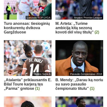
Lietuvos TOP LYGA
Anglijos Premier League
Turo anonsas: tiesioginių
M. Arteta: „Turime
konkurentų dvikova
ambiciją kitą sezoną
Gargžduose
kovoti dėl visų titulų“
(2)
Italijos Serie A
Pasaulio čempionatas 2018
„Atalanta“ priklausantis E.
B. Mendy: „Darau ką noriu
Bilal Toure karjerą tęs
su savo pasaulio
„Parma“ gretose
(1)
čempionato titulu“
(1)