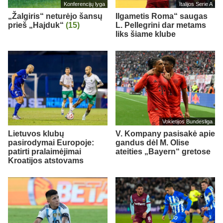
Konferencijų lyga
Italijos Serie A
„Žalgiris“ neturėjo šansų
Ilgametis Roma“ saugas
prieš „Hajduk“
(15)
L. Pellegrini dar metams
liks šiame klube
Vokietijos Bundesliga
Lietuvos klubų
V. Kompany pasisakė apie
pasirodymai Europoje:
gandus dėl M. Olise
patirti pralaimėjimai
ateities „Bayern“ gretose
Kroatijos atstovams