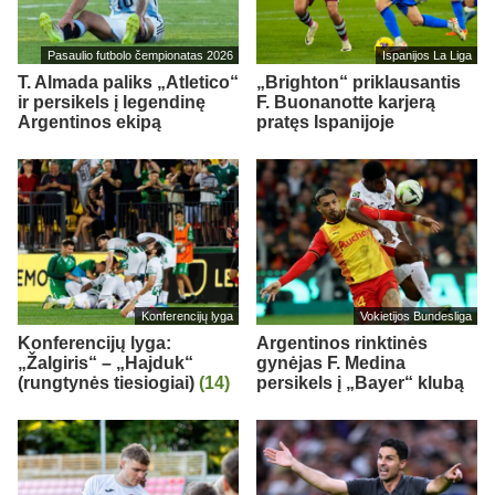
Pasaulio futbolo čempionatas 2026
Ispanijos La Liga
T. Almada paliks „Atletico“
„Brighton“ priklausantis
ir persikels į legendinę
F. Buonanotte karjerą
Argentinos ekipą
pratęs Ispanijoje
Konferencijų lyga
Vokietijos Bundesliga
Konferencijų lyga:
Argentinos rinktinės
„Žalgiris“ – „Hajduk“
gynėjas F. Medina
(rungtynės tiesiogiai)
(14)
persikels į „Bayer“ klubą