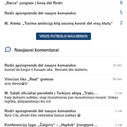
9
„Barca“ jungiasi į kovą dėl Rodri
5
Rodri apsisprendė dėl naujos komandos
2
M. Arteta: „Turime ambiciją kitą sezoną kovoti dėl visų titulų“
VISOS FUTBOLO NAUJIENOS
Naujausi komentarai
Rodri apsisprendė dėl naujos komandos
11 min.
tuomet deJongui ir Kasado atia , Bernalis liks dubleriu.
Vinicius liks „Real“ gretose
36 min.
aciu dievui😀D
M. Salah oficialiai persikėlė į Turkijos ekipą „Trabzonspor“
1 val.
Kaip dydvyris sutiktas, visgi musulmonas pas musulmonus nuvarė. Viskas
logiška, atsipalaidavęs ten loš.
Rodri apsisprendė dėl naujos komandos
1 val.
Byra City, atrodo toks nebelabai baisus palikęs 😀
Konferencijų lyga: „Žalgiris“ – „Hajduk“ (rungtynės tiesiogiai)
1 val.