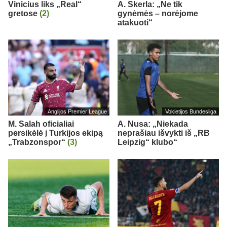
Vinicius liks „Real“
A. Skerla: „Ne tik
gretose
(2)
gynėmės – norėjome
atakuoti“
Anglijos Premier League
Vokietijos Bundesliga
M. Salah oficialiai
A. Nusa: „Niekada
persikėlė į Turkijos ekipą
neprašiau išvykti iš „RB
„Trabzonspor“
(3)
Leipzig“ klubo“