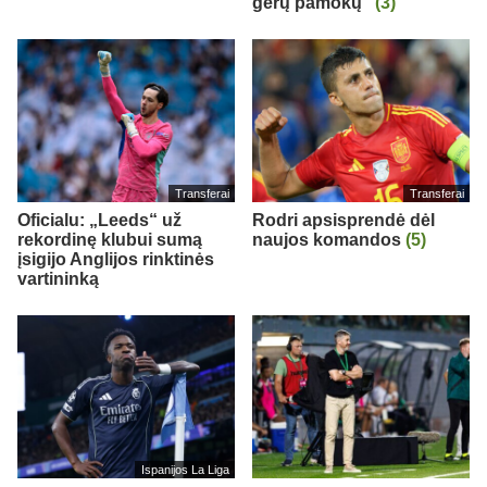
gerų pamokų“
(3)
Transferai
Transferai
Oficialu: „Leeds“ už
Rodri apsisprendė dėl
rekordinę klubui sumą
naujos komandos
(5)
įsigijo Anglijos rinktinės
vartininką
Ispanijos La Liga