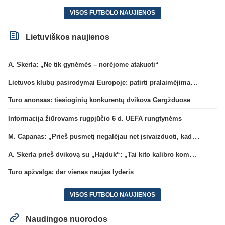
VISOS FUTBOLO NAUJIENOS
Lietuviškos naujienos
A. Skerla: „Ne tik gynėmės – norėjome atakuoti“
Lietuvos klubų pasirodymai Europoje: patirti pralaimėjimai Kroatijos atstovams
Turo anonsas: tiesioginių konkurentų dvikova Gargžduose
Informacija žiūrovams rugpjūčio 6 d. UEFA rungtynėms
M. Capanas: „Prieš pusmetį negalėjau net įsivaizduoti, kad žaisime prieš „Hajduk“
A. Skerla prieš dvikovą su „Hajduk“: „Tai kito kalibro komanda“
Turo apžvalga: dar vienas naujas lyderis
VISOS FUTBOLO NAUJIENOS
Naudingos nuorodos