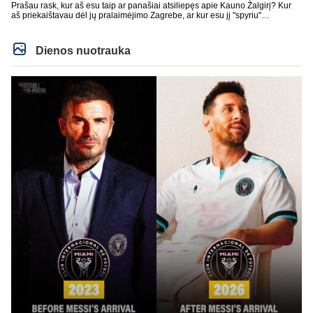
Prašau rask, kur aš esu taip ar panašiai atsiliepęs apie Kauno Žalgirį? Kur
aš priekaištavau dėl jų pralaimėjimo Zagrebe, ar kur esu jį "spyriu"
pavadinęs? Niekur, tai neskleisk erezijų.
Dienos nuotrauka