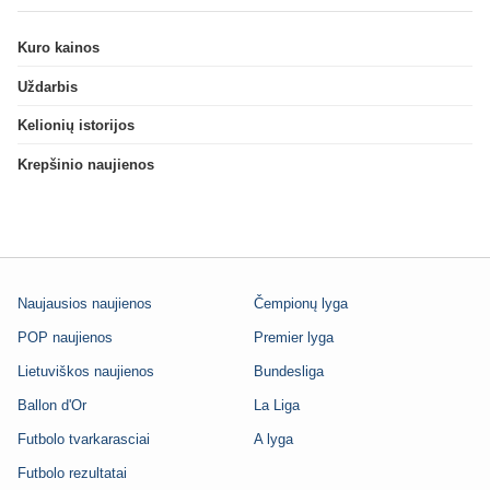
Kuro kainos
Uždarbis
Kelionių istorijos
Krepšinio naujienos
Naujausios naujienos
Čempionų lyga
POP naujienos
Premier lyga
Lietuviškos naujienos
Bundesliga
Ballon d'Or
La Liga
Futbolo tvarkarasciai
A lyga
Futbolo rezultatai