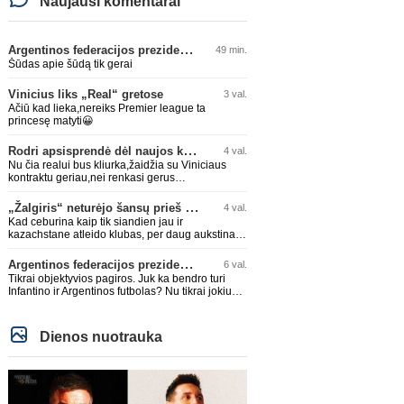
Naujausi komentarai
Argentinos federacijos prezidentas C. Tapia negailėjo pagyrų G. Infantino
49 min.
Šūdas apie šūdą tik gerai
Vinicius liks „Real“ gretose
3 val.
Ačiū kad lieka,nereiks Premier league ta
princesę matyti😀
Rodri apsisprendė dėl naujos komandos
4 val.
Nu čia realui bus kliurka,žaidžia su Viniciaus
kontraktu geriau,nei renkasi gerus
žaidėjus...kolkas ne vienas nebuvo geras
„Žalgiris“ neturėjo šansų prieš „Hajduk“
4 val.
Kad ceburina kaip tik siandien jau ir
kazachstane atleido klubas, per daug aukstinat
ji.
Argentinos federacijos prezidentas C. Tapia negailėjo pagyrų G. Infantino
6 val.
Tikrai objektyvios pagiros. Juk ka bendro turi
Infantino ir Argentinos futbolas? Nu tikrai jokiu
bendru reikaliuku :)))
Dienos nuotrauka