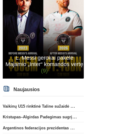
L. Messi gerokai pakėlė
Majamio „Inter“ komandos vertę
(9)
Naujausios
Vaikinų U15 rinktinė Taline sužaidė pirmąsias kontrolines rungtynes
Kristupas–Algirdas Padegimas sugrįžta į FC „Hegelmann” B sudėtį
Argentinos federacijos prezidentas C. Tapia negailėjo pagyrų G. Infantino