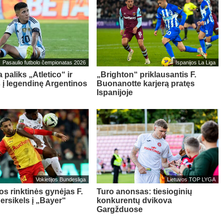
Pasaulio futbolo čempionatas 2026
Ispanijos La Liga
 paliks „Atletico“ ir
„Brighton“ priklausantis F.
s į legendinę Argentinos
Buonanotte karjerą pratęs
Ispanijoje
Vokietijos Bundesliga
Lietuvos TOP LYGA
os rinktinės gynėjas F.
Turo anonsas: tiesioginių
ersikels į „Bayer“
konkurentų dvikova
Gargžduose