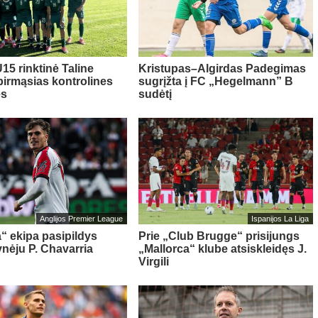
15 rinktinė Taline
Kristupas–Algirdas Padegimas
pirmąsias kontrolines
sugrįžta į FC „Hegelmann” B
es
sudėtį
Anglijos Premier League
Ispanijos La Liga
“ ekipa pasipildys
Prie „Club Brugge“ prisijungs
ynėju P. Chavarria
„Mallorca“ klube atsiskleidęs J.
Virgili