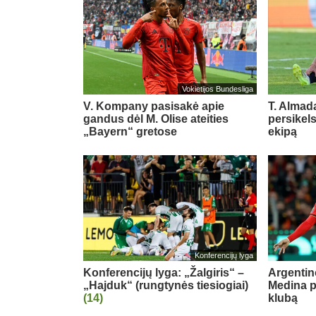
Vokietijos Bundesliga
V. Kompany pasisakė apie
T. Almada
gandus dėl M. Olise ateities
persikel
„Bayern“ gretose
ekipą
Konferencijų lyga
Konferencijų lyga: „Žalgiris“ –
Argentin
„Hajduk“ (rungtynės tiesiogiai)
Medina p
(14)
klubą