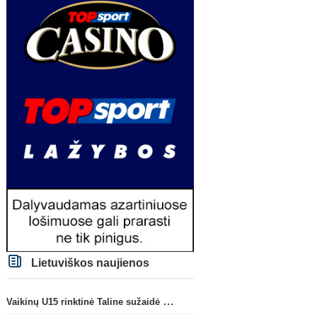
Lietuviškos naujienos
Vaikinų U15 rinktinė Taline sužaidė pirmąsias kontrolines rungtynes