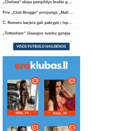
„Chelsea“ ekipa pasipildys krašto gynėju P. Chavarria
Prie „Club Brugge“ prisijungs „Mallorca“ klube atsiskleidęs J. Virgili
C. Romero karjera gali pakrypti į Ispaniją
„Tottenham“ išsaugos svarbų gynėją
VISOS FUTBOLO NAUJIENOS