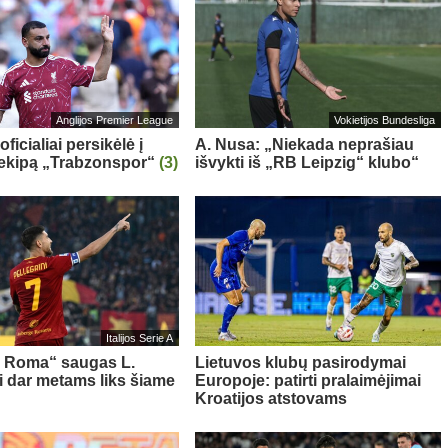
Anglijos Premier League
Vokietijos Bundesliga
oficialiai persikėlė į
A. Nusa: „Niekada neprašiau
 ekipą „Trabzonspor“
(3)
išvykti iš „RB Leipzig“ klubo“
Italijos Serie A
s Roma“ saugas L.
Lietuvos klubų pasirodymai
ni dar metams liks šiame
Europoje: patirti pralaimėjimai
Kroatijos atstovams