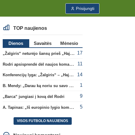
Prisijungti
TOP naujienos
Dienos
Savaitės
Mėnesio
17
„Žalgiris“ neturėjo šansų prieš „Hajduk“
11
Rodri apsisprendė dėl naujos komandos
14
Konferencijų lyga: „Žalgiris“ – „Hajduk“ (rungtynės tiesiogiai)
1
B. Mendy: „Darau ką noriu su savo pasaulio čempionato titulu“
9
„Barca“ jungiasi į kovą dėl Rodri
5
A. Tapinas: „Iš europinio lygio komandos gavom gerų pamokų“
VISOS FUTBOLO NAUJIENOS