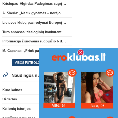
Kristupas–Algirdas Padegimas sugrįžta į FC „Hegelmann” B sudėtį
A. Skerla: „Ne tik gynėmės – norėjome atakuoti“
Lietuvos klubų pasirodymai Europoje: patirti pralaimėjimai Kroatijos atstovams
Turo anonsas: tiesioginių konkurentų dvikova Gargžduose
Informacija žiūrovams rugpjūčio 6 d. UEFA rungtynėms
M. Capanas: „Prieš pusmetį negalėjau net įsivaizduoti, kad žaisime prieš „Hajduk“
VISOS FUTBOLO NAUJIENOS
Naudingos nuorodos
Kuro kainos
Uždarbis
Kelionių istorijos