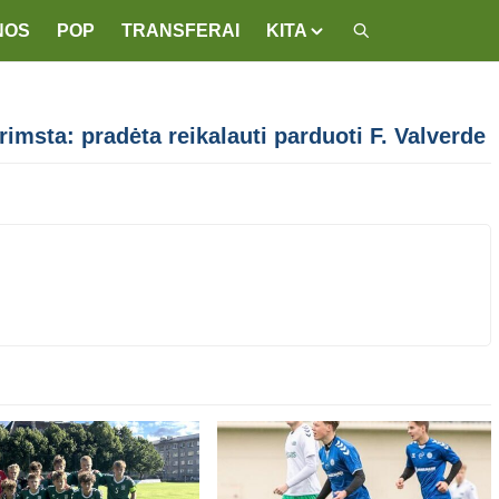
NOS
POP
TRANSFERAI
KITA
msta: pradėta reikalauti parduoti F. Valverde