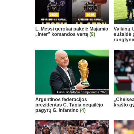
L. Messi gerokai pakėlė Majamio
Vaikinų U
„Inter“ komandos vertę
(9)
sužaidė 
rungtyn
Pasaulio futbolo čempionatas 2026
Argentinos federacijos
„Chelsea
prezidentas C. Tapia negailėjo
krašto g
pagyrų G. Infantino
(4)