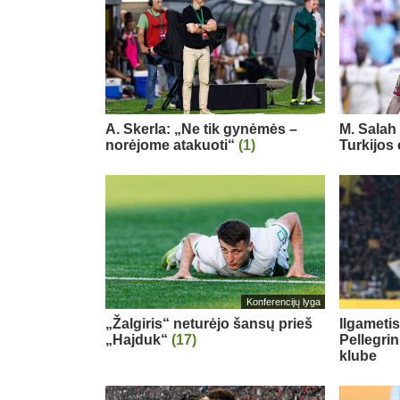
A. Skerla: „Ne tik gynėmės –
M. Salah 
norėjome atakuoti“
(1)
Turkijos
Konferencijų lyga
„Žalgiris“ neturėjo šansų prieš
Ilgameti
„Hajduk“
(17)
Pellegri
klube