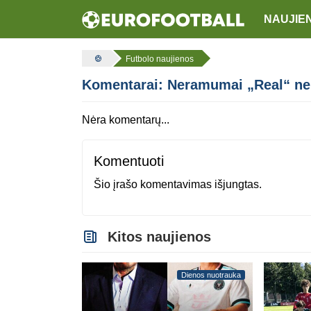
NAUJIE
Futbolo naujienos
Komentarai: Neramumai „Real“ neri
Nėra komentarų...
Komentuoti
Šio įrašo komentavimas išjungtas.
Kitos naujienos
Dienos nuotrauka