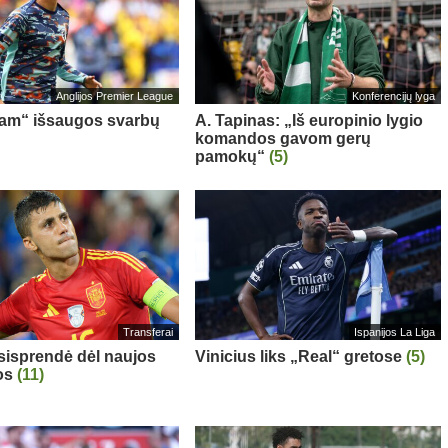
Anglijos Premier League
Konferencijų lyga
am“ išsaugos svarbų
A. Tapinas: „Iš europinio lygio
komandos gavom gerų
pamokų“
(5)
Transferai
Ispanijos La Liga
sisprendė dėl naujos
Vinicius liks „Real“ gretose
(5)
os
(11)