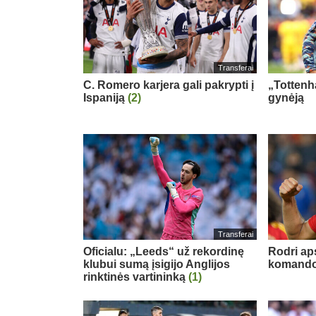
Transferai
C. Romero karjera gali pakrypti į
„Tottenh
Ispaniją
(2)
gynėją
Transferai
Oficialu: „Leeds“ už rekordinę
Rodri ap
klubui sumą įsigijo Anglijos
komand
rinktinės vartininką
(1)