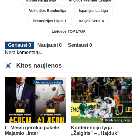
Konferencijų lyga
Anglijos Premier League
Vokietijos Bundesliga
Ispanijos La Liga
Prancūzijos Ligue 1
Italijos Serie A
Lietuvos TOP LYGA
Geriausi 0
Naujausi 0
Seniausi 0
Nėra komentarų...
Kitos naujienos
Dienos nuotrauka
Konferencijų lyga
L. Messi gerokai pakėlė
Konferencijų lyga:
Majamio „Inter“
„Žalgiris“ – „Hajduk“