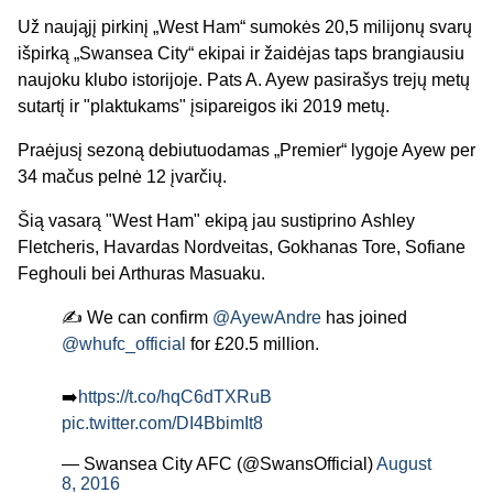
Už naująjį pirkinį „West Ham“ sumokės 20,5 milijonų svarų
išpirką „Swansea City“ ekipai ir žaidėjas taps brangiausiu
naujoku klubo istorijoje. Pats A. Ayew pasirašys trejų metų
sutartį ir "plaktukams" įsipareigos iki 2019 metų.
Praėjusį sezoną debiutuodamas „Premier“ lygoje Ayew per
34 mačus pelnė 12 įvarčių.
Šią vasarą "West Ham" ekipą jau sustiprino Ashley
Fletcheris, Havardas Nordveitas, Gokhanas Tore, Sofiane
Feghouli bei Arthuras Masuaku.
✍️ We can confirm
@AyewAndre
has joined
@whufc_official
for £20.5 million.
➡️
https://t.co/hqC6dTXRuB
pic.twitter.com/DI4BbimIt8
— Swansea City AFC (@SwansOfficial)
August
8, 2016