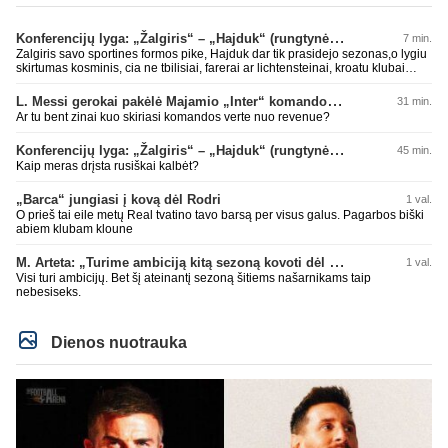
Konferencijų lyga: „Žalgiris“ – „Hajduk“ (rungtynės tiesiogiai)
7 min.
Zalgiris savo sportines formos pike, Hajduk dar tik prasidejo sezonas,o lygiu
skirtumas kosminis, cia ne tbilisiai, farerai ar lichtensteinai, kroatu klubai
parode kokioje s.... esame, tad tuo ir baigsis futbolo atgimimas, lauksim dar
10 metu kitu stebuklingu rungtyniu pries koki kysiniovo metalista
L. Messi gerokai pakėlė Majamio „Inter“ komandos vertę
31 min.
Ar tu bent zinai kuo skiriasi komandos verte nuo revenue?
Konferencijų lyga: „Žalgiris“ – „Hajduk“ (rungtynės tiesiogiai)
45 min.
Kaip meras drįsta rusiškai kalbėt?
„Barca“ jungiasi į kovą dėl Rodri
1 val.
O prieš tai eile metų Real tvatino tavo barsą per visus galus. Pagarbos biški
abiem klubam kloune
M. Arteta: „Turime ambiciją kitą sezoną kovoti dėl visų titulų“
1 val.
Visi turi ambicijų. Bet šį ateinantį sezoną šitiems našarnikams taip
nebesiseks.
Dienos nuotrauka