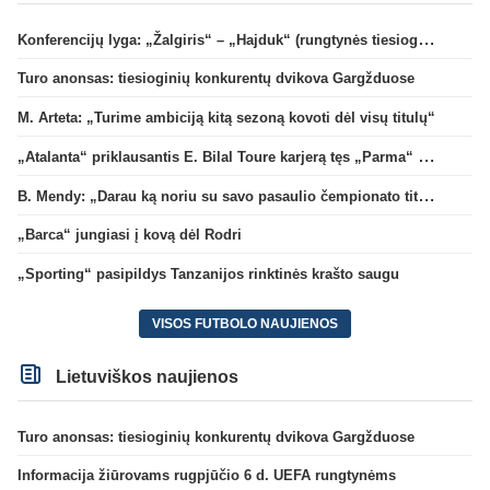
Konferencijų lyga: „Žalgiris“ – „Hajduk“ (rungtynės tiesiogiai)
Turo anonsas: tiesioginių konkurentų dvikova Gargžduose
M. Arteta: „Turime ambiciją kitą sezoną kovoti dėl visų titulų“
„Atalanta“ priklausantis E. Bilal Toure karjerą tęs „Parma“ gretose
B. Mendy: „Darau ką noriu su savo pasaulio čempionato titulu“
„Barca“ jungiasi į kovą dėl Rodri
„Sporting“ pasipildys Tanzanijos rinktinės krašto saugu
VISOS FUTBOLO NAUJIENOS
Lietuviškos naujienos
Turo anonsas: tiesioginių konkurentų dvikova Gargžduose
Informacija žiūrovams rugpjūčio 6 d. UEFA rungtynėms