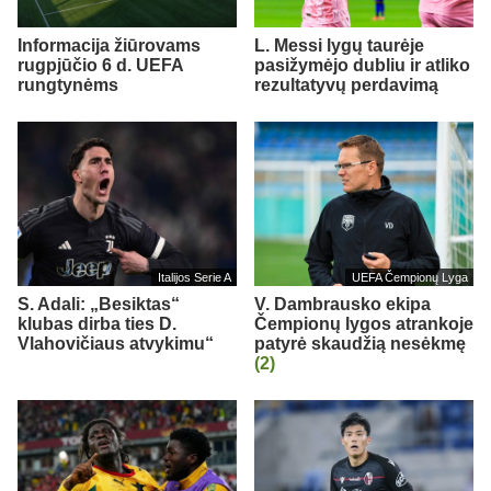
Informacija žiūrovams
L. Messi lygų taurėje
rugpjūčio 6 d. UEFA
pasižymėjo dubliu ir atliko
rungtynėms
rezultatyvų perdavimą
Italijos Serie A
UEFA Čempionų Lyga
S. Adali: „Besiktas“
V. Dambrausko ekipa
klubas dirba ties D.
Čempionų lygos atrankoje
Vlahovičiaus atvykimu“
patyrė skaudžią nesėkmę
(2)