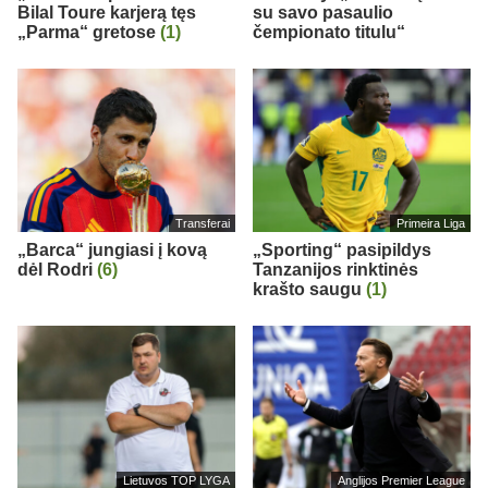
Bilal Toure karjerą tęs
su savo pasaulio
„Parma“ gretose
(1)
čempionato titulu“
Transferai
Primeira Liga
„Barca“ jungiasi į kovą
„Sporting“ pasipildys
dėl Rodri
(6)
Tanzanijos rinktinės
krašto saugu
(1)
Lietuvos TOP LYGA
Anglijos Premier League