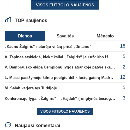
VISOS FUTBOLO NAUJIENOS
TOP naujienos
Dienos
Savaitės
Mėnesio
18
„Kauno Žalgiris“ neturėjo vilčių prieš „Dinamo“
5
A. Tapinas atskleidė, kiek tiksliai „Žalgiris“ jau uždirbo iš UEFA premijų
2
V. Dambrausko ekipa Čempionų lygos atrankoje patyrė skaudžią nesėkmę
12
L. Messi pasižymėjo kilniu poelgiu dėl kilusių gaisrų Madride
5
M. Salah karjerą tęs Turkijoje
3
Konferencijų lyga: „Žalgiris“ – „Hajduk“ (rungtynės tiesiogiai)
VISOS FUTBOLO NAUJIENOS
Naujausi komentarai