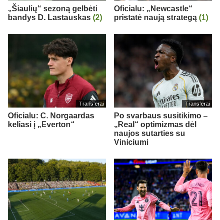
„Šiaulių“ sezoną gelbėti
Oficialu: „Newcastle“
bandys D. Lastauskas
(2)
pristatė naują strategą
(1)
Transferai
Transferai
Oficialu: C. Norgaardas
Po svarbaus susitikimo –
keliasi į „Everton“
„Real“ optimizmas dėl
naujos sutarties su
Viniciumi