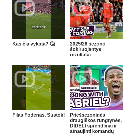
Kas čia vyksta? 🤔
2025/26 sezono
šokiruojantys
rezultatai
Filas Fodenas, Sustok!
Priešsezoninės
draugiškos rungtynės,
DIDELI sprendimai ir
atnaujinti komandų