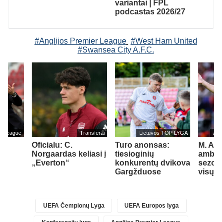
variantai | FPL
podcastas 2026/27
#Anglijos Premier League
#West Ham United
#Swansea City A.F.C.
er League
Transferai
Lietuvos TOP LYGA
Ang
Oficialu: C.
Turo anonsas:
M. Art
Norgaardas keliasi į
tiesioginių
ambici
„Everton“
konkurentų dvikova
sezoną
Gargžduose
visų t
UEFA Čempionų Lyga
UEFA Europos lyga