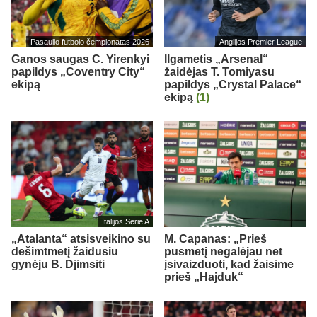
Pasaulio futbolo čempionatas 2026
Anglijos Premier League
Ganos saugas C. Yirenkyi
Ilgametis „Arsenal“
papildys „Coventry City“
žaidėjas T. Tomiyasu
ekipą
papildys „Crystal Palace“
ekipą
(1)
Italijos Serie A
„Atalanta“ atsisveikino su
M. Capanas: „Prieš
dešimtmetį žaidusiu
pusmetį negalėjau net
gynėju B. Djimsiti
įsivaizduoti, kad žaisime
prieš „Hajduk“