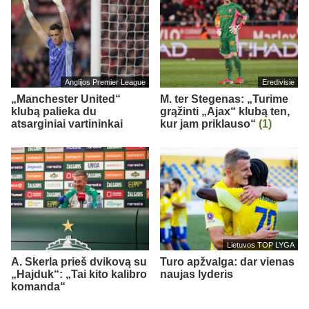
Anglijos Premier League
Eredivisie
„Manchester United“
M. ter Stegenas: „Turime
klubą palieka du
grąžinti „Ajax“ klubą ten,
atsarginiai vartininkai
kur jam priklauso“
(1)
Lietuvos TOP LYGA
A. Skerla prieš dvikovą su
Turo apžvalga: dar vienas
„Hajduk“: „Tai kito kalibro
naujas lyderis
komanda“