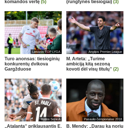
komandos vertę
(5)
(rungtynės tiesiogiai)
(3)
Lietuvos TOP LYGA
Anglijos Premier League
Turo anonsas: tiesioginių
M. Arteta: „Turime
konkurentų dvikova
ambiciją kitą sezoną
Gargžduose
kovoti dėl visų titulų“
(2)
Italijos Serie A
Pasaulio čempionatas 2018
„Atalanta“ priklausantis E.
B. Mendy: „Darau ką noriu