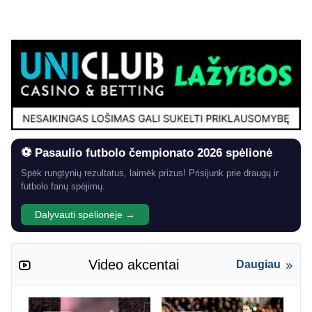
⚽ Pasaulio futbolo čempionato 2026 spėlionė
Spėk rungtynių rezultatus, laimėk prizus! Prisijunk prie draugų ir
futbolo fanų spėjimų.
Dalyvauti spėlionėje →
Video akcentai
Daugiau