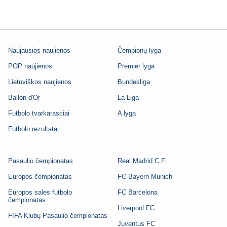
Naujausios naujienos
Čempionų lyga
POP naujienos
Premier lyga
Lietuviškos naujienos
Bundesliga
Ballon d'Or
La Liga
Futbolo tvarkarasciai
A lyga
Futbolo rezultatai
Pasaulio čempionatas
Real Madrid C.F.
Europos čempionatas
FC Bayern Munich
Europos salės futbolo
FC Barcelona
čempionatas
Liverpool FC
FIFA Klubų Pasaulio čempionatas
Juventus FC