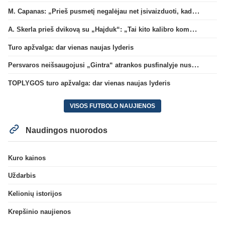
M. Capanas: „Prieš pusmetį negalėjau net įsivaizduoti, kad žaisime prieš „Hajduk“
A. Skerla prieš dvikovą su „Hajduk“: „Tai kito kalibro komanda“
Turo apžvalga: dar vienas naujas lyderis
Persvaros neišsaugojusi „Gintra“ atrankos pusfinalyje nusileido Škotijos čempionėms
TOPLYGOS turo apžvalga: dar vienas naujas lyderis
VISOS FUTBOLO NAUJIENOS
Naudingos nuorodos
Kuro kainos
Uždarbis
Kelionių istorijos
Krepšinio naujienos