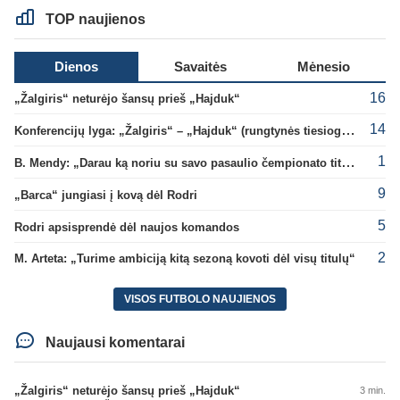
TOP naujienos
Dienos
Savaitės
Mėnesio
16
„Žalgiris“ neturėjo šansų prieš „Hajduk“
14
Konferencijų lyga: „Žalgiris“ – „Hajduk“ (rungtynės tiesiogiai)
1
B. Mendy: „Darau ką noriu su savo pasaulio čempionato titulu“
9
„Barca“ jungiasi į kovą dėl Rodri
5
Rodri apsisprendė dėl naujos komandos
2
M. Arteta: „Turime ambiciją kitą sezoną kovoti dėl visų titulų“
VISOS FUTBOLO NAUJIENOS
Naujausi komentarai
„Žalgiris“ neturėjo šansų prieš „Hajduk“
3 min.