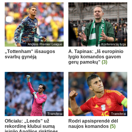
Anglijos Premier League
Konferencijų lyga
„Tottenham“ išsaugos
A. Tapinas: „Iš europinio
svarbų gynėją
lygio komandos gavom
gerų pamokų“
(3)
Transferai
Transferai
Oficialu: „Leeds“ už
Rodri apsisprendė dėl
rekordinę klubui sumą
naujos komandos
(5)
įsigijo Anglijos rinktinės