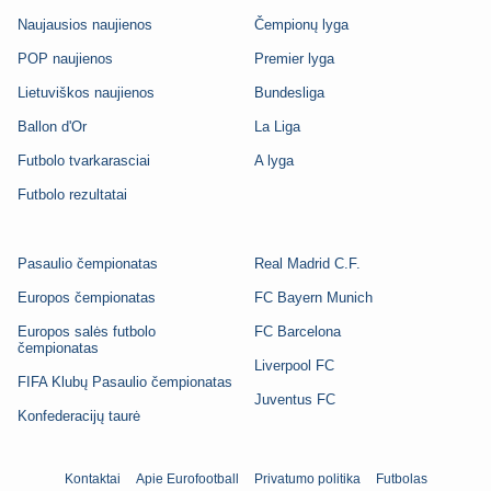
Naujausios naujienos
Čempionų lyga
POP naujienos
Premier lyga
Lietuviškos naujienos
Bundesliga
Ballon d'Or
La Liga
Futbolo tvarkarasciai
A lyga
Futbolo rezultatai
Pasaulio čempionatas
Real Madrid C.F.
Europos čempionatas
FC Bayern Munich
Europos salės futbolo
FC Barcelona
čempionatas
Liverpool FC
FIFA Klubų Pasaulio čempionatas
Juventus FC
Konfederacijų taurė
Kontaktai
Apie Eurofootball
Privatumo politika
Futbolas