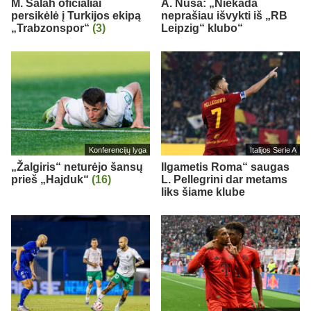
M. Salah oficialiai
A. Nusa: „Niekada
persikėlė į Turkijos ekipą
neprašiau išvykti iš „RB
„Trabzonspor“
(3)
Leipzig“ klubo“
Konferencijų lyga
Italijos Serie A
„Žalgiris“ neturėjo šansų
Ilgametis Roma“ saugas
prieš „Hajduk“
(16)
L. Pellegrini dar metams
liks šiame klube