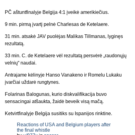
PČ aštuntfinalyje Belgija 4:1 įveikė amerikiečius.
9 min. pirmą įvartį pelnė Charlesas de Ketelaere.
31 min. atsakė JAV puolėjas Malikas Tillmanas, lyginęs
rezultatą.
33 min. C. de Ketelaere vėl rezultatą persvėrė „raudonųjų
velnių“ naudai.
Antrajame kėlinyje Hanso Vanakeno ir Romelu Lukaku
įvarčiai uždarė rungtynes.
Folarinas Balogunas, kurio diskvalifikacija buvo
sensacingai atšaukta, žaidė beveik visą mačą.
Ketvirtfinalyje Belgija susitiks su Ispanijos rinktine.
Reactions of USA and Belgium players after
the final whistle