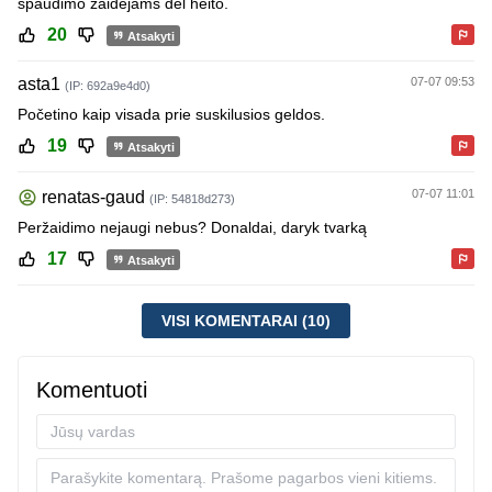
spaudimo žaidėjams dėl heito.
20
Atsakyti
asta1
07-07 09:53
(IP: 692a9e4d0)
Početino kaip visada prie suskilusios geldos.
19
Atsakyti
07-07 11:01
renatas-gaud
(IP: 54818d273)
Peržaidimo nejaugi nebus? Donaldai, daryk tvarką
17
Atsakyti
VISI KOMENTARAI (10)
Komentuoti