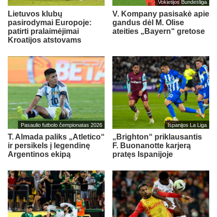
Vokietijos Bundesliga
Lietuvos klubų
V. Kompany pasisakė apie
pasirodymai Europoje:
gandus dėl M. Olise
patirti pralaimėjimai
ateities „Bayern“ gretose
Kroatijos atstovams
Pasaulio futbolo čempionatas 2026
Ispanijos La Liga
T. Almada paliks „Atletico“
„Brighton“ priklausantis
ir persikels į legendinę
F. Buonanotte karjerą
Argentinos ekipą
pratęs Ispanijoje