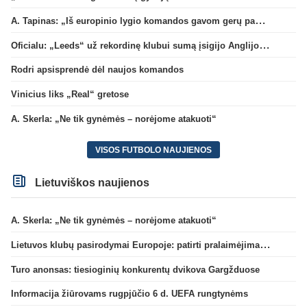
A. Tapinas: „Iš europinio lygio komandos gavom gerų pamokų“
Oficialu: „Leeds“ už rekordinę klubui sumą įsigijo Anglijos rinktinės vartininką
Rodri apsisprendė dėl naujos komandos
Vinicius liks „Real“ gretose
A. Skerla: „Ne tik gynėmės – norėjome atakuoti“
VISOS FUTBOLO NAUJIENOS
Lietuviškos naujienos
A. Skerla: „Ne tik gynėmės – norėjome atakuoti“
Lietuvos klubų pasirodymai Europoje: patirti pralaimėjimai Kroatijos atstovams
Turo anonsas: tiesioginių konkurentų dvikova Gargžduose
Informacija žiūrovams rugpjūčio 6 d. UEFA rungtynėms