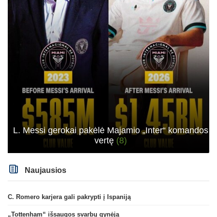
L. Messi gerokai pakėlė Majamio „Inter“ komandos
vertę
(8)
Naujausios
C. Romero karjera gali pakrypti į Ispaniją
„Tottenham“ išsaugos svarbų gynėją