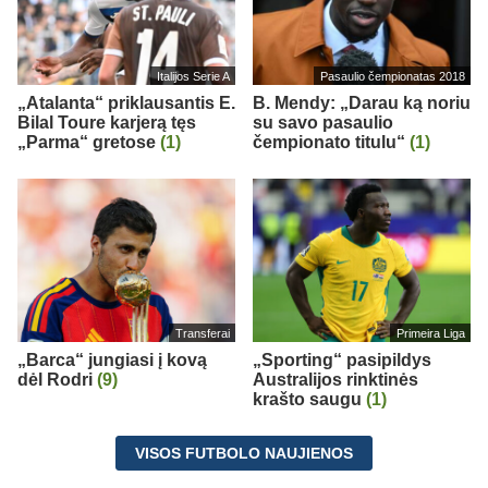
Italijos Serie A
Pasaulio čempionatas 2018
„Atalanta“ priklausantis E.
B. Mendy: „Darau ką noriu
Bilal Toure karjerą tęs
su savo pasaulio
„Parma“ gretose
(1)
čempionato titulu“
(1)
Transferai
Primeira Liga
„Barca“ jungiasi į kovą
„Sporting“ pasipildys
dėl Rodri
(9)
Australijos rinktinės
krašto saugu
(1)
VISOS FUTBOLO NAUJIENOS