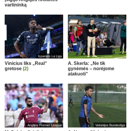
vartininką
Ispanijos La Liga
Vinicius liks „Real“
A. Skerla: „Ne tik
gretose
(2)
gynėmės – norėjome
atakuoti“
Anglijos Premier League
Vokietijos Bundesliga