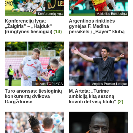
Konferencijų lyga
Vokietijos Bundesliga
Konferencijų lyga:
Argentinos rinktinės
„Žalgiris“ – „Hajduk“
gynėjas F. Medina
(rungtynės tiesiogiai)
(14)
persikels į „Bayer“ klubą
Lietuvos TOP LYGA
Anglijos Premier League
Turo anonsas: tiesioginių
M. Arteta: „Turime
konkurentų dvikova
ambiciją kitą sezoną
Gargžduose
kovoti dėl visų titulų“
(2)