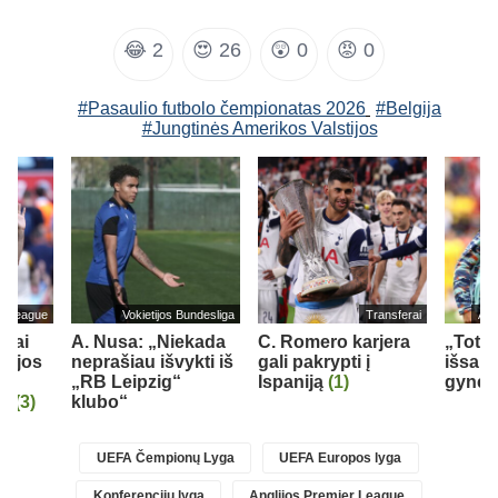
😂
2
😍
26
😲
0
😡
0
#Pasaulio futbolo čempionatas 2026
#Belgija
#Jungtinės Amerikos Valstijos
er League
Vokietijos Bundesliga
Transferai
Ang
liai
A. Nusa: „Niekada
C. Romero karjera
„Tott
rkijos
neprašiau išvykti iš
gali pakrypti į
išsau
„RB Leipzig“
Ispaniją
(1)
gynėj
r“
(3)
klubo“
UEFA Čempionų Lyga
UEFA Europos lyga
Konferencijų lyga
Anglijos Premier League