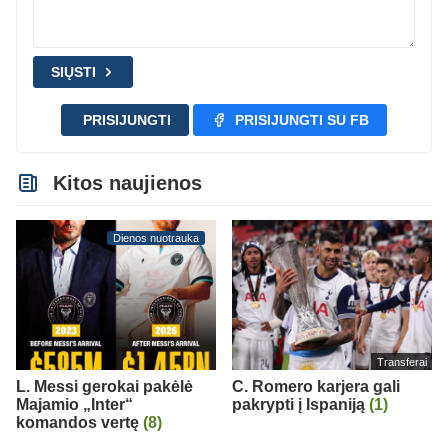
SIŲSTI
PRISIJUNGTI
PRISIJUNGTI SU FB
Kitos naujienos
Dienos nuotrauka
Transferai
L. Messi gerokai pakėlė
C. Romero karjera gali
Majamio „Inter“
pakrypti į Ispaniją
(1)
komandos vertę
(8)