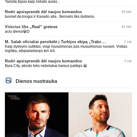
Tamsta tūpas kaip čebato aulas...
Rodri apsisprendė dėl naujos komandos
16 min.
tuomet deJongui ir Kasado atia , Bernalis liks dubleriu.
Vinicius liks „Real“ gretose
41 min.
aciu dievui😀D
M. Salah oficialiai persikėlė į Turkijos ekipą „Trabzonspor“
1 val.
Kaip dydvyris sutiktas, visgi musulmonas pas musulmonus nuvarė. Viskas
logiška, atsipalaidavęs ten loš.
Rodri apsisprendė dėl naujos komandos
1 val.
Byra City, atrodo toks nebelabai baisus palikęs 😀
Dienos nuotrauka