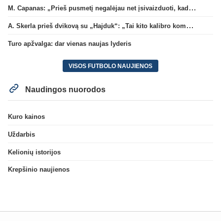
M. Capanas: „Prieš pusmetį negalėjau net įsivaizduoti, kad žaisime prieš „Hajduk“
A. Skerla prieš dvikovą su „Hajduk“: „Tai kito kalibro komanda“
Turo apžvalga: dar vienas naujas lyderis
VISOS FUTBOLO NAUJIENOS
Naudingos nuorodos
Kuro kainos
Uždarbis
Kelionių istorijos
Krepšinio naujienos