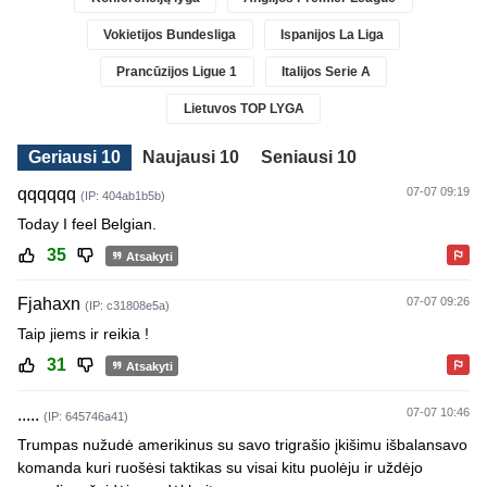
Vokietijos Bundesliga
Ispanijos La Liga
Prancūzijos Ligue 1
Italijos Serie A
Lietuvos TOP LYGA
Geriausi 10
Naujausi 10
Seniausi 10
qqqqqq
07-07 09:19
(IP: 404ab1b5b)
Today I feel Belgian.
35
Atsakyti
Fjahaxn
07-07 09:26
(IP: c31808e5a)
Taip jiems ir reikia !
31
Atsakyti
.....
07-07 10:46
(IP: 645746a41)
Trumpas nužudė amerikinus su savo trigrašio įkišimu išbalansavo
komanda kuri ruošėsi taktikas su visai kitu puolėju ir uždėjo