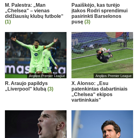
M. Palestra: „Man
Paaiškėjo, kas turėjo
„Chelsea“ – vienas
įtakos Rodri sprendimui
didžiausių klubų futbole“
pasirinkti Barselonos
(1)
pusę
(3)
Anglijos Premier League
Anglijos Premier League
R. Araujo papildys
X. Alonso: „Esu
„Liverpool“ klubą
(3)
patenkintas dabartiniais
„Chelsea“ ekipos
vartininkais“