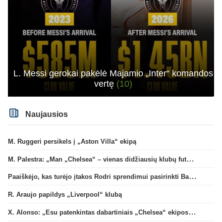
L. Messi gerokai pakėlė Majamio „Inter“ komandos
vertę
(10)
Naujausios
M. Ruggeri persikels į „Aston Villa“ ekipą
M. Palestra: „Man „Chelsea“ – vienas didžiausių klubų futbole“
Paaiškėjo, kas turėjo įtakos Rodri sprendimui pasirinkti Barselonos pusę
R. Araujo papildys „Liverpool“ klubą
X. Alonso: „Esu patenkintas dabartiniais „Chelsea“ ekipos vartininkais“