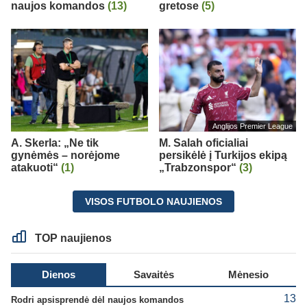
naujos komandos
(13)
gretose
(5)
Anglijos Premier League
A. Skerla: „Ne tik
M. Salah oficialiai
gynėmės – norėjome
persikėlė į Turkijos ekipą
atakuoti“
(1)
„Trabzonspor“
(3)
VISOS FUTBOLO NAUJIENOS
TOP naujienos
Dienos
Savaitės
Mėnesio
13
Rodri apsisprendė dėl naujos komandos