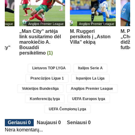
er League
Anglijos Premier League
Anglijos Premier League
Ang
„Man City“ artėja
M. Ruggeri
M. Pal
link susitarimo dėl
persikels į „Aston
„Chel
marokiečio A.
Villa“ ekipą
didžia
City“
Bouaddi
futbo
persikėlimo
(1)
Lietuvos TOP LYGA
Italijos Serie A
Prancūzijos Ligue 1
Ispanijos La Liga
Vokietijos Bundesliga
Anglijos Premier League
Konferencijų lyga
UEFA Europos lyga
UEFA Čempionų Lyga
Geriausi 0
Naujausi 0
Seniausi 0
Nėra komentarų...