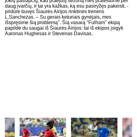
jokių paslapčių, kad praėjusį sezoną mes praleidome per
daug įvarčių, ir tai yra kažkas, ką esu pasiryžęs pakeisti, -
pridūrė buvęs Šiaurės Airijos rinktinės treneris
L.Sanchezas. – Su gerais keturiais gynėjais, mes
išspręsime šią problemą". Šią vasarą "Fulham" ekipą
papildė du saugai iš Šiaurės Airijos: tai iš ekipos įsigyti
Aaronas Hughesas ir Stevenas Davisas.