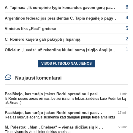
6
A. Tapinas: „Iš europinio lygio komandos gavom gerų pamokų“
4
Argentinos federacijos prezidentas C. Tapia negailėjo pagyrų G. Infantino
5
Vinicius liks „Real“ gretose
2
C. Romero karjera gali pakrypti į Ispaniją
1
Oficialu: „Leeds“ už rekordinę klubui sumą įsigijo Anglijos rinktinės vartininką
VISOS FUTBOLO NAUJIENOS
Naujausi komentarai
Paaiškėjo, kas turėjo įtakos Rodri sprendimui pasirinkti Barselonos pusę
1 min.
Iš Rodri pusės geras ejimas, bet jei išstums tokius žaidėjus kaip Pedri tai ką
aš žinau :)
Paaiškėjo, kas turėjo įtakos Rodri sprendimui pasirinkti Barselonos pusę
17 min.
Realas laisvus agentus susirenka kad daugiau pinigu teisejams liktu
M. Palestra: „Man „Chelsea“ – vienas didžiausių klubų futbole“
58 min.
Tik nevisprotis vietoj inter rinktus chelsea