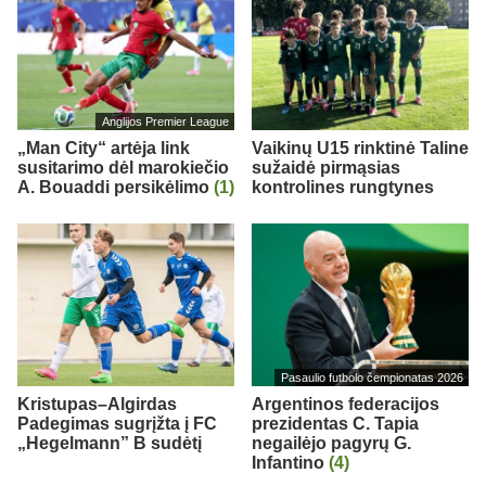
Anglijos Premier League
„Man City“ artėja link
Vaikinų U15 rinktinė Taline
susitarimo dėl marokiečio
sužaidė pirmąsias
A. Bouaddi persikėlimo
(1)
kontrolines rungtynes
Pasaulio futbolo čempionatas 2026
Kristupas–Algirdas
Argentinos federacijos
Padegimas sugrįžta į FC
prezidentas C. Tapia
„Hegelmann” B sudėtį
negailėjo pagyrų G.
Infantino
(4)