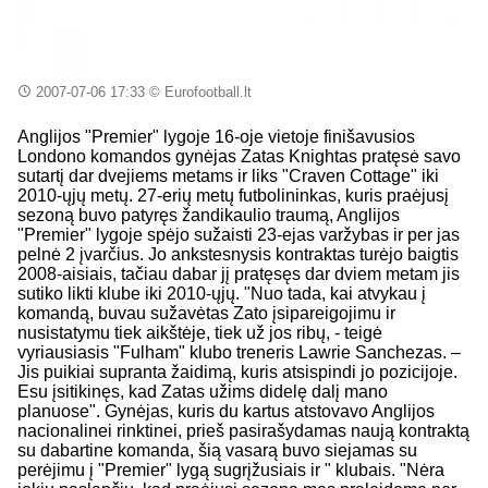
2007-07-06 17:33
© Eurofootball.lt
Anglijos "Premier" lygoje 16-oje vietoje finišavusios
Londono komandos gynėjas Zatas Knightas pratęsė savo
sutartį dar dvejiems metams ir liks "Craven Cottage" iki
2010-ųjų metų. 27-erių metų futbolininkas, kuris praėjusį
sezoną buvo patyręs žandikaulio traumą, Anglijos
"Premier" lygoje spėjo sužaisti 23-ejas varžybas ir per jas
pelnė 2 įvarčius. Jo ankstesnysis kontraktas turėjo baigtis
2008-aisiais, tačiau dabar jį pratęsęs dar dviem metam jis
sutiko likti klube iki 2010-ųjų. "Nuo tada, kai atvykau į
komandą, buvau sužavėtas Zato įsipareigojimu ir
nusistatymu tiek aikštėje, tiek už jos ribų, - teigė
vyriausiasis "Fulham" klubo treneris Lawrie Sanchezas. –
Jis puikiai supranta žaidimą, kuris atsispindi jo pozicijoje.
Esu įsitikinęs, kad Zatas užims didelę dalį mano
planuose". Gynėjas, kuris du kartus atstovavo Anglijos
nacionalinei rinktinei, prieš pasirašydamas naują kontraktą
su dabartine komanda, šią vasarą buvo siejamas su
perėjimu į "Premier" lygą sugrįžusiais ir " klubais. "Nėra