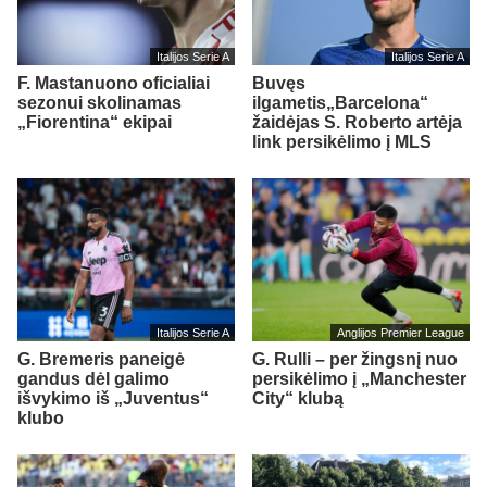
Italijos Serie A
Italijos Serie A
F. Mastanuono oficialiai
Buvęs
sezonui skolinamas
ilgametis„Barcelona“
„Fiorentina“ ekipai
žaidėjas S. Roberto artėja
link persikėlimo į MLS
Italijos Serie A
Anglijos Premier League
G. Bremeris paneigė
G. Rulli – per žingsnį nuo
gandus dėl galimo
persikėlimo į „Manchester
išvykimo iš „Juventus“
City“ klubą
klubo