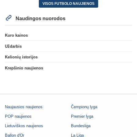
VISOS FUTBOLO NAUJIENOS
Naudingos nuorodos
Kuro kainos
Uždarbis
Kelionių istorijos
Krepšinio naujienos
Naujausios naujienos
Čempionų lyga
POP naujienos
Premier lyga
Lietuviškos naujienos
Bundesliga
Ballon d'Or
La Liga