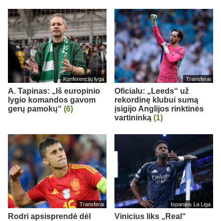
Konferencijų lyga
Transferai
A. Tapinas: „Iš europinio
Oficialu: „Leeds“ už
lygio komandos gavom
rekordinę klubui sumą
gerų pamokų“
(6)
įsigijo Anglijos rinktinės
vartininką
(1)
Transferai
Ispanijos La Liga
Rodri apsisprendė dėl
Vinicius liks „Real“