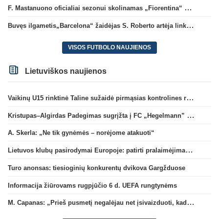
F. Mastanuono oficialiai sezonui skolinamas „Fiorentina“ ekipai
Buvęs ilgametis„Barcelona“ žaidėjas S. Roberto artėja link persikėlimo į MLS
VISOS FUTBOLO NAUJIENOS
Lietuviškos naujienos
Vaikinų U15 rinktinė Taline sužaidė pirmąsias kontrolines rungtynes
Kristupas–Algirdas Padegimas sugrįžta į FC „Hegelmann” B sudėtį
A. Skerla: „Ne tik gynėmės – norėjome atakuoti“
Lietuvos klubų pasirodymai Europoje: patirti pralaimėjimai Kroatijos atstovams
Turo anonsas: tiesioginių konkurentų dvikova Gargžduose
Informacija žiūrovams rugpjūčio 6 d. UEFA rungtynėms
M. Capanas: „Prieš pusmetį negalėjau net įsivaizduoti, kad žaisime prieš „Hajduk“