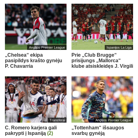
Anglijos Premier League
Ispanijos La Liga
„Chelsea“ ekipa
Prie „Club Brugge“
pasipildys krašto gynėju
prisijungs „Mallorca“
P. Chavarria
klube atsiskleidęs J. Virgili
Transferai
Anglijos Premier League
C. Romero karjera gali
„Tottenham“ išsaugos
pakrypti į Ispaniją
(2)
svarbų gynėją