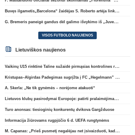
Buvęs ilgametis„Barcelona“ žaidėjas S. Roberto artėja link persikėlimo į MLS
G. Bremeris paneigė gandus dėl galimo išvykimo iš „Juventus“ klubo
VISOS FUTBOLO NAUJIENOS
Lietuviškos naujienos
Vaikinų U15 rinktinė Taline sužaidė pirmąsias kontrolines rungtynes
Kristupas–Algirdas Padegimas sugrįžta į FC „Hegelmann” B sudėtį
A. Skerla: „Ne tik gynėmės – norėjome atakuoti“
Lietuvos klubų pasirodymai Europoje: patirti pralaimėjimai Kroatijos atstovams
Turo anonsas: tiesioginių konkurentų dvikova Gargžduose
Informacija žiūrovams rugpjūčio 6 d. UEFA rungtynėms
M. Capanas: „Prieš pusmetį negalėjau net įsivaizduoti, kad žaisime prieš „Hajduk“