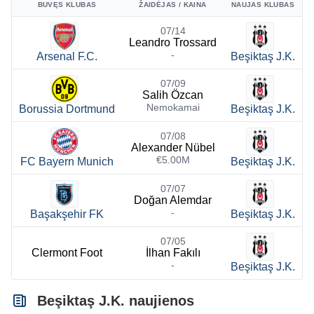
BUVĘS KLUBAS
ŽAIDĖJAS / KAINA
NAUJAS KLUBAS
07/14
Leandro Trossard
-
Arsenal F.C.
Beşiktaş J.K.
07/09
Salih Özcan
Nemokamai
Borussia Dortmund
Beşiktaş J.K.
07/08
Alexander Nübel
€5.00M
FC Bayern Munich
Beşiktaş J.K.
07/07
Doğan Alemdar
-
Başakşehir FK
Beşiktaş J.K.
07/05
Clermont Foot
İlhan Fakılı
-
Beşiktaş J.K.
Beşiktaş J.K. naujienos