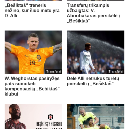
„Bešiktaš“ treneris
Transferų trikampis
nežino, kur šiuo metu yra
užbaigtas: V.
D. Alli
Aboubakaras persikėlė į
„Bešiktaš“
Transferai
Transferai
W. Weghorstas pasiryžęs
Dele Alli netrukus turėtų
pats sumokėti
persikelti į „Bešiktaš“
kompensaciją „Bešiktaš“
klubui