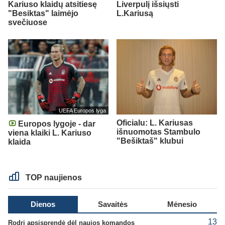
Kariuso klaidų atsitiesę
Liverpulį išsiųsti
"Besiktas" laimėjo
L.Kariusą
svečiuose
UEFA Europos lyga
Oficialu: L. Kariusas
Europos lygoje - dar
išnuomotas Stambulo
viena klaiki L. Kariuso
"Bešiktaš" klubui
klaida
TOP naujienos
Dienos
Savaitės
Mėnesio
13
Rodri apsisprendė dėl naujos komandos