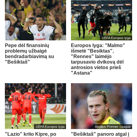
UEFA Europos lyga
Pepe dėl finansinių
Europos lyga: "Malmo"
problemų užbaigė
išmetė "Besiktas",
bendradarbiavimą su
"Rennes" laimėjo
"Bešiktaš"
tarpusavio dvikovą dėl
antrosios vietos prieš
"Astana"
UEFA Europos lyga
Anglijos Premier League
"Lazio" krito Kipre, po
"Bešiktaš" panoro atgal į