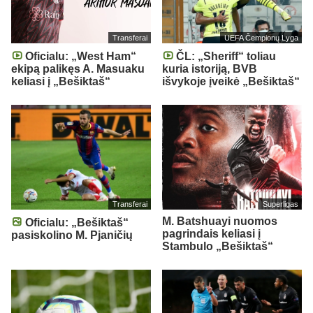
Transferai
UEFA Čempionų Lyga
Oficialu: „West Ham“
ČL: „Sheriff“ toliau
ekipą palikęs A. Masuaku
kuria istoriją, BVB
keliasi į „Bešiktaš“
išvykoje įveikė „Bešiktaš“
Transferai
Superligas
M. Batshuayi nuomos
Oficialu: „Bešiktaš“
pagrindais keliasi į
pasiskolino M. Pjaničių
Stambulo „Bešiktaš“