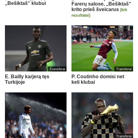
„Bešiktaš“ klubui
Farerų salose, „Bešiktaš“
krito prieš šveicarus
(kiti
rezultatai)
Transferai
Transferai
E. Bailly karjerą tęs
P. Coutinho domisi net
Turkijoje
keli klubai
Transferai