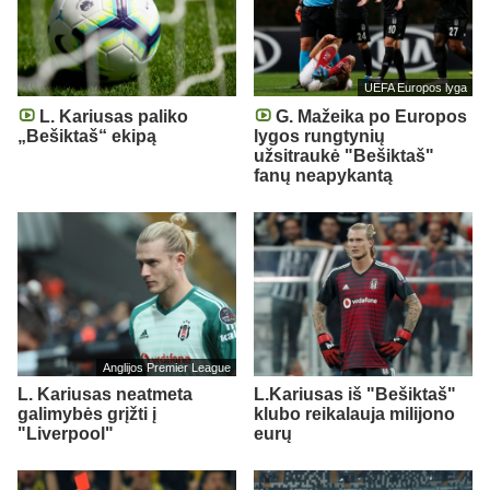
UEFA Europos lyga
L. Kariusas paliko
G. Mažeika po Europos
„Bešiktaš“ ekipą
lygos rungtynių
užsitraukė "Bešiktaš"
fanų neapykantą
Anglijos Premier League
L. Kariusas neatmeta
L.Kariusas iš "Bešiktaš"
galimybės grįžti į
klubo reikalauja milijono
"Liverpool"
eurų