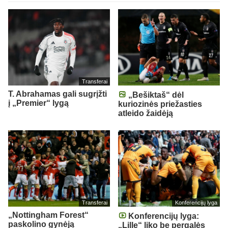
Transferai
T. Abrahamas gali sugrįžti
„Bešiktaš“ dėl
į „Premier“ lygą
kuriozinės priežasties
atleido žaidėją
Transferai
Konferencijų lyga
„Nottingham Forest“
Konferencijų lyga:
paskolino gynėją
„Lille“ liko be pergalės