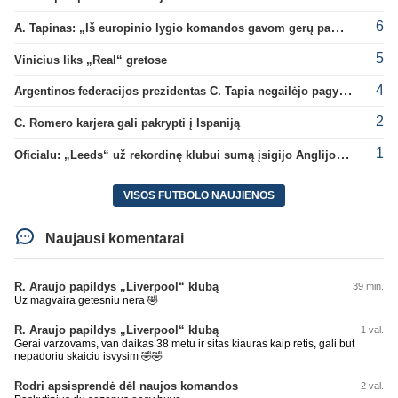
6
A. Tapinas: „Iš europinio lygio komandos gavom gerų pamokų“
5
Vinicius liks „Real“ gretose
4
Argentinos federacijos prezidentas C. Tapia negailėjo pagyrų G. Infantino
2
C. Romero karjera gali pakrypti į Ispaniją
1
Oficialu: „Leeds“ už rekordinę klubui sumą įsigijo Anglijos rinktinės vartininką
VISOS FUTBOLO NAUJIENOS
Naujausi komentarai
R. Araujo papildys „Liverpool“ klubą
39 min.
Uz magvaira getesniu nera 🤣
R. Araujo papildys „Liverpool“ klubą
1 val.
Gerai varzovams, van daikas 38 metu ir sitas kiauras kaip retis, gali but
nepadoriu skaiciu isvysim 🤣🤣
Rodri apsisprendė dėl naujos komandos
2 val.