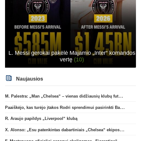
L. Messi gerokai pakėlė Majamio „Inter“ komandos
vertę
(10)
Naujausios
M. Palestra: „Man „Chelsea“ – vienas didžiausių klubų futbole“
Paaiškėjo, kas turėjo įtakos Rodri sprendimui pasirinkti Barselonos pusę
R. Araujo papildys „Liverpool“ klubą
X. Alonso: „Esu patenkintas dabartiniais „Chelsea“ ekipos vartininkais“
F. Mastanuono oficialiai sezonui skolinamas „Fiorentina“ ekipai