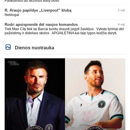
Paskutinius du sezonus easy buvo
R. Araujo papildys „Liverpool“ klubą
2 val.
Neblogai
Rodri apsisprendė dėl naujos komandos
4 val.
Tiek Man City tiek tai Barcai turetu drausti įsigyti žaidèjus . Vyksta tyrimai dėl
pažeidimų ir dideliais skolos . APGAILĖTINA kai taip lygos leidžia daryti.
Dienos nuotrauka