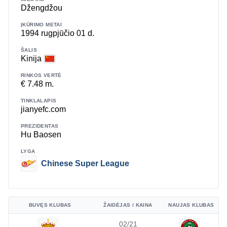
Džengdžou
ĮKŪRIMO METAI
1994 rugpjūčio 01 d.
ŠALIS
Kinija
RINKOS VERTĖ
€ 7.48 m.
TINKLALAPIS
jianyefc.com
PREZIDENTAS
Hu Baosen
LYGA
Chinese Super League
BUVĘS KLUBAS
ŽAIDĖJAS / KAINA
NAUJAS KLUBAS
02/21