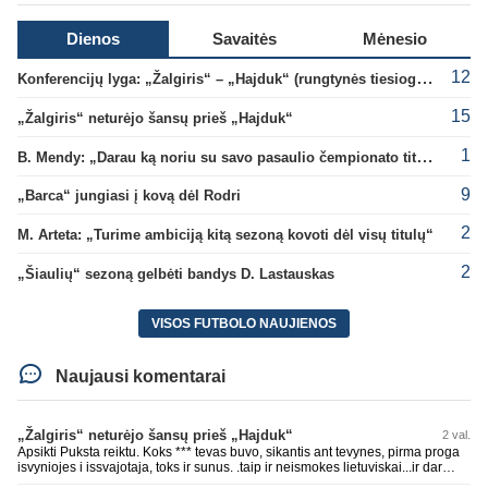
Dienos
Savaitės
Mėnesio
12
Konferencijų lyga: „Žalgiris“ – „Hajduk“ (rungtynės tiesiogiai)
15
„Žalgiris“ neturėjo šansų prieš „Hajduk“
1
B. Mendy: „Darau ką noriu su savo pasaulio čempionato titulu“
9
„Barca“ jungiasi į kovą dėl Rodri
2
M. Arteta: „Turime ambiciją kitą sezoną kovoti dėl visų titulų“
2
„Šiaulių“ sezoną gelbėti bandys D. Lastauskas
VISOS FUTBOLO NAUJIENOS
Naujausi komentarai
„Žalgiris“ neturėjo šansų prieš „Hajduk“
2 val.
Apsikti Puksta reiktu. Koks *** tevas buvo, sikantis ant tevynes, pirma proga
isvyniojes i issvajotaja, toks ir sunus. .taip ir neismokes lietuviskai...ir dar
pasimaives pries ziurovus po golo...aciu, ne...nebent vertybiu neturintis