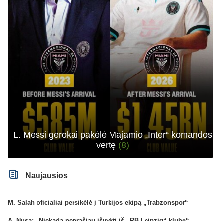
L. Messi gerokai pakėlė Majamio „Inter“ komandos
vertę
(8)
Naujausios
M. Salah oficialiai persikėlė į Turkijos ekipą „Trabzonspor“
A. Nusa: „Niekada neprašiau išvykti iš „RB Leipzig“ klubo“