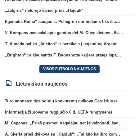
„Žalgiris“ neturėjo šansų prieš „Hajduk“
Ilgametis Roma“ saugas L. Pellegrini dar metams liks šiame klube
V. Kompany pasisakė apie gandus dėl M. Olise ateities „Bayern“ gretose
T. Almada paliks „Atletico“ ir persikels į legendinę Argentinos ekipą
„Brighton“ priklausantis F. Buonanotte karjerą pratęs Ispanijoje
VISOS FUTBOLO NAUJIENOS
Lietuviškos naujienos
Turo anonsas: tiesioginių konkurentų dvikova Gargžduose
Informacija žiūrovams rugpjūčio 6 d. UEFA rungtynėms
M. Capanas: „Prieš pusmetį negalėjau net įsivaizduoti, kad žaisime prieš „Hajduk“
A. Skerla prieš dvikovą su „Hajduk“: „Tai kito kalibro komanda“