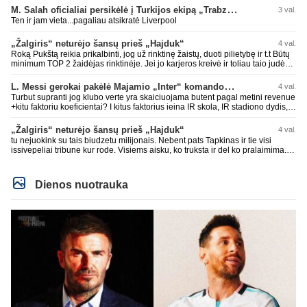
laurynas ikalbins
M. Salah oficialiai persikėlė į Turkijos ekipą „Trabzonspor“
3 val.
Ten ir jam vieta...pagaliau atsikratė Liverpool
„Žalgiris“ neturėjo šansų prieš „Hajduk“
4 val.
Roką Pukštą reikia prikalbinti, jog už rinktinę žaistų, duoti pilietybę ir t.t Būtų
minimum TOP 2 žaidėjas rinktinėje. Jei jo karjeros kreivė ir toliau taio judės,
bus per vėlu po to, nes JAV ji pasikvies žaisti.
L. Messi gerokai pakėlė Majamio „Inter“ komandos vertę
4 val.
Turbut supranti jog klubo verte yra skaiciuojama butent pagal metini revenue
+kitu faktoriu koeficientai? I kitus faktorius ieina IR skola, IR stadiono dydis,
IR lygos populiarumas, IR dar eile kitu dalyku. O tavo pamineta Barca kuo
puikiausiai sugeneravo rekordini 1.1B revenue, kas stipriai prisidejo prie
„Žalgiris“ neturėjo šansų prieš „Hajduk“
4 val.
milzinisko klubo vertes suoli siemet. Be to, tie 200 pamineti cia yra visiskai
tu nejuokink su tais biudzetu milijonais. Nebent pats Tapkinas ir tie visi
on-point, jeigu jau musu mylimas D. prasneko apie klubo vertes kelima, arba
issivepeliai tribune kur rode. Visiems aisku, ko truksta ir del ko pralaimima.
CR atveju - numusima.
tas pats ir su kavianskais. Bet nenorim pripazint, kad net jei neturim
ziniasklaidos, kuri isanalizuoti po pirsteli, ko kam truksta, tai nei kalnietis nei
kasperunas nesusigaudys. Aciu, mercys, lauksim wilno grietineles
Dienos nuotrauka
besivaipanciu itamet Konfu lygoje 20 tukst. stadione...jei makleriui tapinui
neatsibos sitas projektas