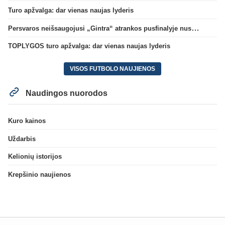
Turo apžvalga: dar vienas naujas lyderis
Persvaros neišsaugojusi „Gintra“ atrankos pusfinalyje nusileido Škotijos čempionėms
TOPLYGOS turo apžvalga: dar vienas naujas lyderis
VISOS FUTBOLO NAUJIENOS
Naudingos nuorodos
Kuro kainos
Uždarbis
Kelionių istorijos
Krepšinio naujienos