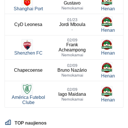
Gustavo
Nemokamai
Shanghai Port
Henan
01/23
CyD Leonesa
Jordi Mboula
-
Henan
02/09
Frank
Acheampong
Shenzhen FC
Henan
Nemokamai
02/09
Chapecoense
Bruno Nazário
Nemokamai
Henan
02/09
Iago Maidana
América Futebol
Nemokamai
Henan
Clube
TOP naujienos