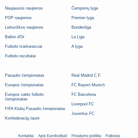
Naujausios naujienos
Čempionų lyga
POP naujienos
Premier lyga
Lietuviškos naujienos
Bundesliga
Ballon d'Or
La Liga
Futbolo tvarkarasciai
A lyga
Futbolo rezultatai
Pasaulio čempionatas
Real Madrid C.F.
Europos čempionatas
FC Bayern Munich
Europos salės futbolo
FC Barcelona
čempionatas
Liverpool FC
FIFA Klubų Pasaulio čempionatas
Juventus FC
Konfederacijų taurė
Kontaktai
Apie Eurofootball
Privatumo politika
Futbolas