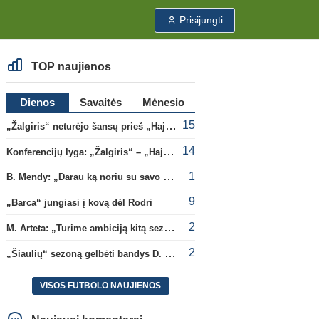
Prisijungti
TOP naujienos
Dienos
Savaitės
Mėnesio
15
„Žalgiris“ neturėjo šansų prieš „Hajduk“
14
Konferencijų lyga: „Žalgiris“ – „Hajduk“ (rungtynės tiesiogiai)
1
B. Mendy: „Darau ką noriu su savo pasaulio čempionato titulu“
9
„Barca“ jungiasi į kovą dėl Rodri
2
M. Arteta: „Turime ambiciją kitą sezoną kovoti dėl visų titulų“
2
„Šiaulių“ sezoną gelbėti bandys D. Lastauskas
VISOS FUTBOLO NAUJIENOS