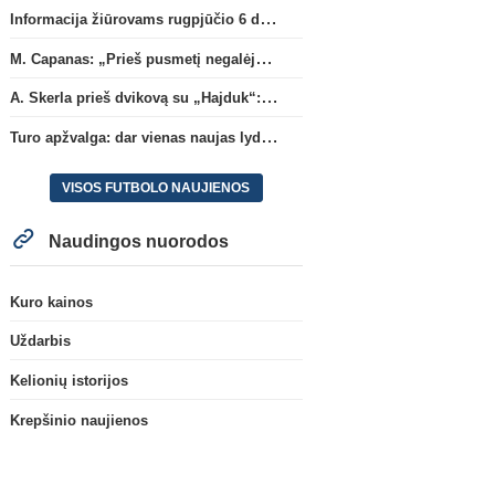
Informacija žiūrovams rugpjūčio 6 d. UEFA rungtynėms
M. Capanas: „Prieš pusmetį negalėjau net įsivaizduoti, kad žaisime prieš „Hajduk“
A. Skerla prieš dvikovą su „Hajduk“: „Tai kito kalibro komanda“
Turo apžvalga: dar vienas naujas lyderis
VISOS FUTBOLO NAUJIENOS
Naudingos nuorodos
Kuro kainos
Uždarbis
Kelionių istorijos
Krepšinio naujienos