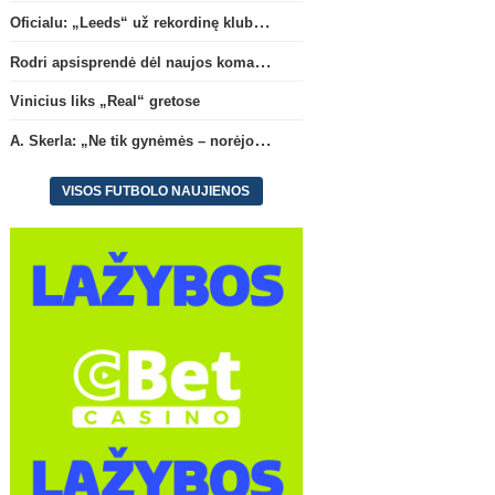
Oficialu: „Leeds“ už rekordinę klubui sumą įsigijo Anglijos rinktinės vartininką
Rodri apsisprendė dėl naujos komandos
Vinicius liks „Real“ gretose
A. Skerla: „Ne tik gynėmės – norėjome atakuoti“
VISOS FUTBOLO NAUJIENOS