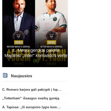
L. Messi gerokai pakėlė
Majamio „Inter“ komandos vertę
(8)
Naujausios
C. Romero karjera gali pakrypti į Ispaniją
„Tottenham“ išsaugos svarbų gynėją
A. Tapinas: „Iš europinio lygio komandos gavom gerų pamokų“