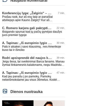
Naujausi komentarai
Konferencijų lyga: „Žalgiris“ – „Hajduk“ (rungtynės tiesiogiai)
7 min.
Prašau rask, kur aš esu taip ar panašiai
atsiliepęs apie Kauno Žalgirį? Kur aš
priekaištavau dėl jų pralaimėjimo Zagrebe, ar
kur esu jį "spyriu" pavadinęs? Niekur, tai
C. Romero karjera gali pakrypti į Ispaniją
22 min.
neskleisk erezijų.
Išsigando spursai kad jų pačių gynėjas daužys
juos premier lygoje
A. Tapinas: „Iš europinio lygio komandos gavom gerų pamokų“
30 min.
Pats ir atsakei į savo klausimą.. nes Amerikoje
buvo tai ir išmoko
Rodri apsisprendė dėl naujos komandos
39 min.
Jeigu tiesa, tai sveikinimai Barca fanams. Manau
žymiai tinkamesnis kalatonams, negu Madridui.
Aišku su jo buvimu ateina kitos problemos – kas
išeina (arba nebegauna žaisti).
A. Tapinas: „Iš europinio lygio komandos gavom gerų pamokų“
47 min.
Kad jau panašu į po pamokų. Pamokų
nebeišmokstame jau visus 36metus. Kodėl
Amerikos lietuvis Amerikoje išmoko žaisti futolą?
Dienos nuotrauka