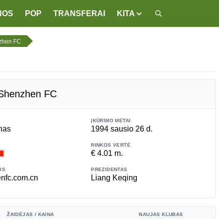
NOS
POP
TRANSFERAI
KITA
zhen FC
Shenzhen FC
ĮKŪRIMO METAI
nas
1994 sausio 26 d.
RINKOS VERTĖ
€ 4.01 m.
IS
PREZIDENTAS
nfc.com.cn
Liang Keqing
ŽAIDĖJAS / KAINA
NAUJAS KLUBAS