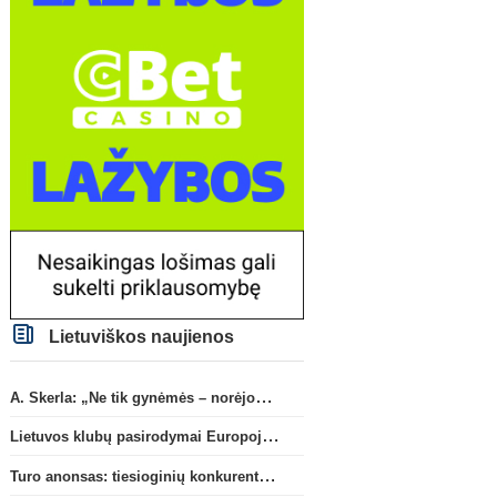
Lietuviškos naujienos
A. Skerla: „Ne tik gynėmės – norėjome atakuoti“
Lietuvos klubų pasirodymai Europoje: patirti pralaimėjimai Kroatijos atstovams
Turo anonsas: tiesioginių konkurentų dvikova Gargžduose