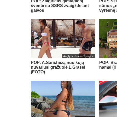
POP: Žalgirietis gimtadienį
POP: Sk
šventė su SSRS žvaigžde ant
sūnus „
galvos
vyresnę 
Anglijos Premier League
POP: A.Sanchezą nuo kojų
POP: Bra
nuvariusi gražuolė L.Grassi
namai (II
(FOTO)