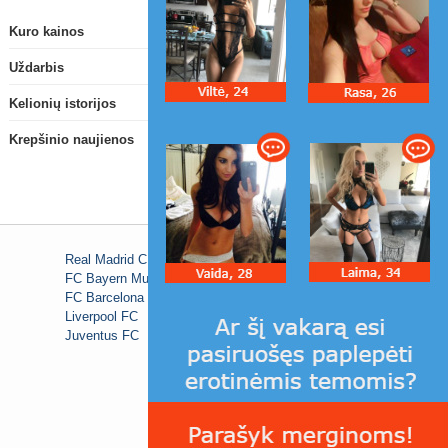
Kuro kainos
Uždarbis
Kelionių istorijos
Krepšinio naujienos
Real Madrid C.F.
FC Bayern Munich
FC Barcelona
Liverpool FC
Juventus FC