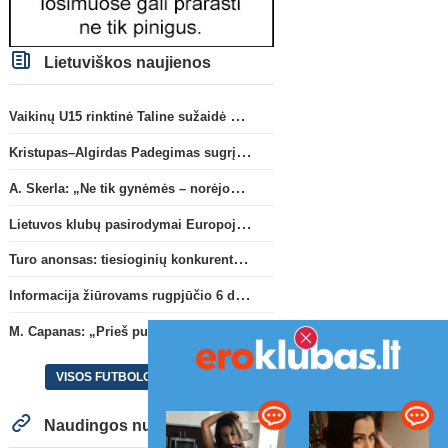
Lietuviškos naujienos
Vaikinų U15 rinktinė Taline sužaidė pirmąsias kontrolines rungtynes
Kristupas–Algirdas Padegimas sugrįžta į FC „Hegelmann” B sudėtį
A. Skerla: „Ne tik gynėmės – norėjome atakuoti“
Lietuvos klubų pasirodymai Europoje: patirti pralaimėjimai Kroatijos atstovams
Turo anonsas: tiesioginių konkurentų dvikova Gargžduose
Informacija žiūrovams rugpjūčio 6 d. UEFA rungtynėms
M. Capanas: „Prieš pusmetį negalėjau net įsivaizduoti, kad žaisime prieš „Hajduk“
VISOS FUTBOLO NAUJIENOS
Naudingos nuorodos