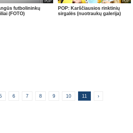
POP
POP
ngūs futbolininkų
POP: Karščiausios rinktinių
liai (FOTO)
sirgalės (nuotraukų galerija)
5
6
7
8
9
10
11
›