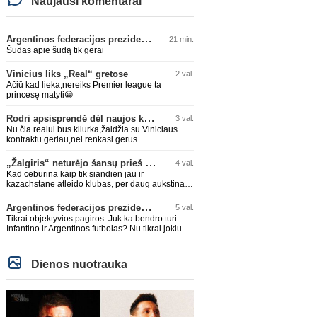
Naujausi komentarai
Argentinos federacijos prezidentas C. Tapia negailėjo pagyrų G. Infantino
21 min.
Šūdas apie šūdą tik gerai
Vinicius liks „Real“ gretose
2 val.
Ačiū kad lieka,nereiks Premier league ta
princesę matyti😀
Rodri apsisprendė dėl naujos komandos
3 val.
Nu čia realui bus kliurka,žaidžia su Viniciaus
kontraktu geriau,nei renkasi gerus
žaidėjus...kolkas ne vienas nebuvo geras
„Žalgiris“ neturėjo šansų prieš „Hajduk“
4 val.
Kad ceburina kaip tik siandien jau ir
kazachstane atleido klubas, per daug aukstinat
ji.
Argentinos federacijos prezidentas C. Tapia negailėjo pagyrų G. Infantino
5 val.
Tikrai objektyvios pagiros. Juk ka bendro turi
Infantino ir Argentinos futbolas? Nu tikrai jokiu
bendru reikaliuku :)))
Dienos nuotrauka