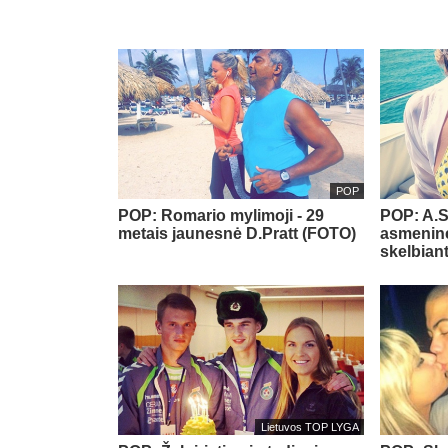
POP
POP: Romario mylimoji - 29
POP: A.S
metais jaunesnė D.Pratt (FOTO)
asmenin
skelbian
Lietuvos TOP LYGA