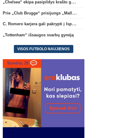
„Chelsea“ ekipa pasipildys krašto gynėju P. Chavarria
Prie „Club Brugge“ prisijungs „Mallorca“ klube atsiskleidęs J. Virgili
C. Romero karjera gali pakrypti į Ispaniją
„Tottenham“ išsaugos svarbų gynėją
VISOS FUTBOLO NAUJIENOS