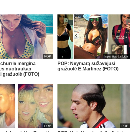
POP
Ispanijos La Liga
churrle mergina -
POP: Neymarą sužavėjusi
es nuotraukas
gražuolė E.Martinez (FOTO)
ti gražuolė (FOTO)
POP
POP