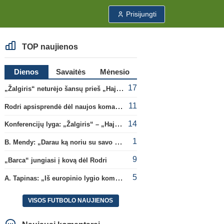
Prisijungti
TOP naujienos
Dienos
Savaitės
Mėnesio
17
„Žalgiris“ neturėjo šansų prieš „Hajduk“
11
Rodri apsisprendė dėl naujos komandos
14
Konferencijų lyga: „Žalgiris“ – „Hajduk“ (rungtynės tiesiogiai)
1
B. Mendy: „Darau ką noriu su savo pasaulio čempionato titulu“
9
„Barca“ jungiasi į kovą dėl Rodri
5
A. Tapinas: „Iš europinio lygio komandos gavom gerų pamokų“
VISOS FUTBOLO NAUJIENOS