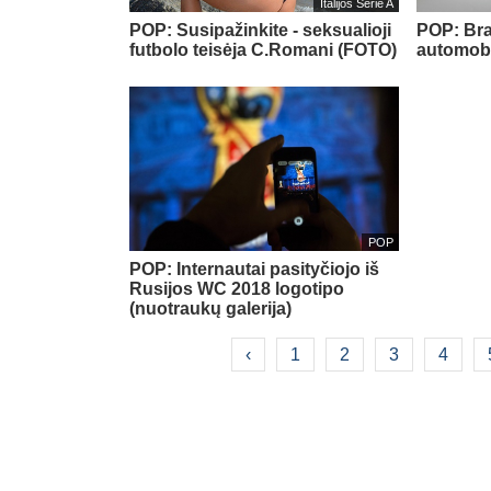
Italijos Serie A
POP: Susipažinkite - seksualioji
POP: Bra
futbolo teisėja C.Romani (FOTO)
automobi
POP
POP: Internautai pasityčiojo iš
Rusijos WC 2018 logotipo
(nuotraukų galerija)
‹
1
2
3
4