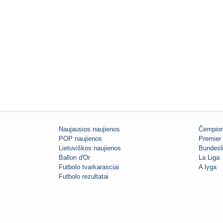
Naujausios naujienos
Čempion
POP naujienos
Premier 
Lietuviškos naujienos
Bundesl
Ballon d'Or
La Liga
Futbolo tvarkarasciai
A lyga
Futbolo rezultatai