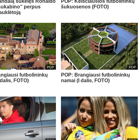
andalą sukėlęs Ronaldo
POP: Keisčiausios futbolininkų
nukabino“ perpus
šukuosenos (FOTO)
auklėtoją
POP
POP
ngiausi futbolininkų
POP: Brangiausi futbolininkų
 dalis, FOTO)
namai (I dalis, FOTO)