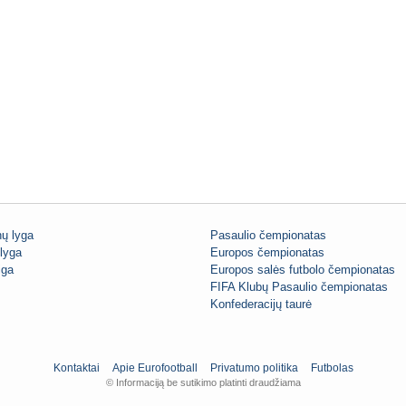
ų lyga
Pasaulio čempionatas
lyga
Europos čempionatas
iga
Europos salės futbolo čempionatas
FIFA Klubų Pasaulio čempionatas
Konfederacijų taurė
Kontaktai
Apie Eurofootball
Privatumo politika
Futbolas
© Informaciją be sutikimo platinti draudžiama