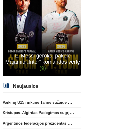
L. Messi gerokai pakėlė
Majamio „Inter“ komandos vertę
(9)
Naujausios
Vaikinų U15 rinktinė Taline sužaidė pirmąsias kontrolines rungtynes
Kristupas–Algirdas Padegimas sugrįžta į FC „Hegelmann” B sudėtį
Argentinos federacijos prezidentas C. Tapia negailėjo pagyrų G. Infantino