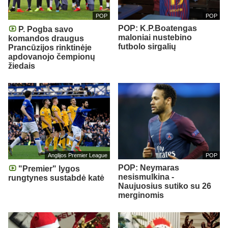
POP
POP
POP: K.P.Boatengas
P. Pogba savo
maloniai nustebino
komandos draugus
futbolo sirgalių
Prancūzijos rinktinėje
apdovanojo čempionų
žiedais
Anglijos Premier League
POP
POP: Neymaras
"Premier" lygos
nesismulkina -
rungtynes sustabdė katė
Naujuosius sutiko su 26
merginomis