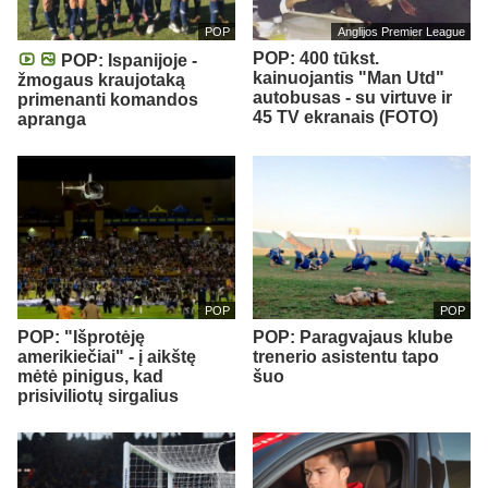
POP
Anglijos Premier League
POP: 400 tūkst.
POP: Ispanijoje -
kainuojantis "Man Utd"
žmogaus kraujotaką
autobusas - su virtuve ir
primenanti komandos
45 TV ekranais (FOTO)
apranga
POP
POP
POP: "Išprotėję
POP: Paragvajaus klube
amerikiečiai" - į aikštę
trenerio asistentu tapo
mėtė pinigus, kad
šuo
prisiviliotų sirgalius