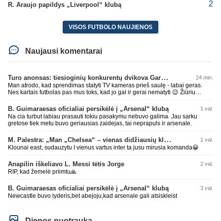
2
R. Araujo papildys „Liverpool“ klubą
VISOS FUTBOLO NAUJIENOS
Naujausi komentarai
Turo anonsas: tiesioginių konkurentų dvikova Gargžduose
24 min.
Man atrodo, kad sprendimas statyti TV kameras prieš saulę - labai geras.
Nes kartais futbolas pas mus toks, kad jo gal ir gerai nematyti 😉 Žiūriu
transliaciją iš DG stadiono, tai negaliu atsidžiaugt tribūnos vaizdu - tuščia,
kaip alaus butelys, kurį ką tik išmaukiau. Linkėjimai Tadui (slapyvardžiu „apie
B. Guimaraesas oficialiai persikėlė į „Arsenal“ klubą
1 val.
nieką“), kuris kiek girdėjau, įpūtė akis varvinančių transliacijų dvasią 😀
Na cia turbut labiau prasauti tokiu pasakymu nebuvo galima. Jau sarku
gretose tiek metu buvo geriausias zaidejas, tai neprapuls ir arsenale.
M. Palestra: „Man „Chelsea“ – vienas didžiausių klubų futbole“
1 val.
Klounai east, sudauzytu I vienus vartus inter ta jusu mirusia komanda😀
Anapilin iškeliavo L. Messi tėtis Jorge
2 val.
RIP, kad žemelė priimtu🙏
B. Guimaraesas oficialiai persikėlė į „Arsenal“ klubą
3 val.
Newcastle buvo lyderis,bet abejoju,kad arsenale gali atsiskleist
Dienos nuotrauka