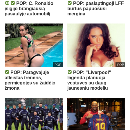
POP: C. Ronaldo
POP: paslaptingoji LFF
įsigijo brangiausią
burtus papuošusi
pasaulyje automobilį
mergina
POP
POP
POP: Paragvajuje
POP: "Liverpool"
atleistas treneris,
legenda planuoja
permiegojęs su žaidėjo
vestuves su daug
žmona
jaunesniu modeliu