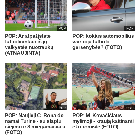
POP
POP
POP: Ar atpažįstate
POP: kokius automobilius
futbolininkus iš jų
vairuoja futbolo
vaikystės nuotraukų
garsenybės? (FOTO)
(ATNAUJINTA)
POP
POP
POP: Naujieji C. Ronaldo
POP: M. Kovačičiaus
namai Turine - su slaptu
mylimoji - kraują kaitinanti
išėjimu ir 8 miegamaisiais
ekonomistė (FOTO)
(FOTO)