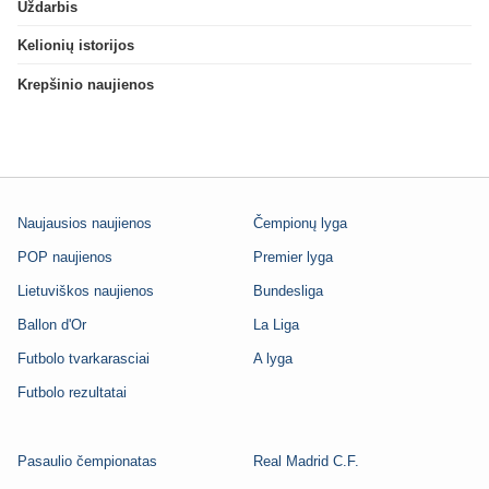
Uždarbis
Kelionių istorijos
Krepšinio naujienos
Naujausios naujienos
Čempionų lyga
POP naujienos
Premier lyga
Lietuviškos naujienos
Bundesliga
Ballon d'Or
La Liga
Futbolo tvarkarasciai
A lyga
Futbolo rezultatai
Pasaulio čempionatas
Real Madrid C.F.