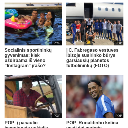
POP
POP
Socialinis sportininkų
Į C. Fabregaso vestuves
gyvenimas: kiek
Ibizoje susirinko būrys
uždirbama iš vieno
garsiausių planetos
"Instagram" įrašo?
futbolininkų (FOTO)
POP
POP
POP: į pasaulio
POP: Ronaldinho ketina
čempionatą vokietis
vesti dvi moteris