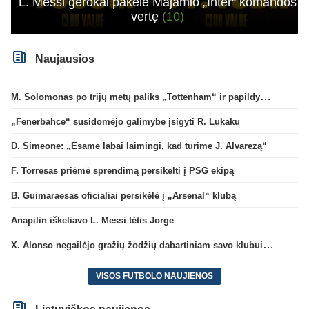
L. Messi gerokai pakėlė Majamio „Inter“ komandos
vertę
(10)
Naujausios
M. Solomonas po trijų metų paliks „Tottenham“ ir papildys „West Ham“ klubą
„Fenerbahce“ susidomėjo galimybe įsigyti R. Lukaku
D. Simeone: „Esame labai laimingi, kad turime J. Alvarezą“
F. Torresas priėmė sprendimą persikelti į PSG ekipą
B. Guimaraesas oficialiai persikėlė į „Arsenal“ klubą
Anapilin iškeliavo L. Messi tėtis Jorge
X. Alonso negailėjo gražių žodžių dabartiniam savo klubui „Chelsea“
VISOS FUTBOLO NAUJIENOS