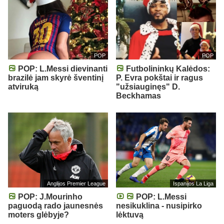
POP
POP
POP: L.Messi dievinanti
Futbolininkų Kalėdos:
brazilė jam skyrė šventinį
P. Evra pokštai ir ragus
atviruką
"užsiauginęs" D.
Beckhamas
Anglijos Premier League
Ispanijos La Liga
POP: J.Mourinho
POP: L.Messi
paguodą rado jaunesnės
nesikuklina - nusipirko
moters glėbyje?
lėktuvą