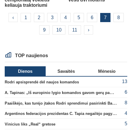
keliauja traktoriumi
‹
1
2
3
4
5
6
7
8
9
10
11
›
TOP naujienos
Dienos
Savaitės
Mėnesio
13
Rodri apsisprendė dėl naujos komandos
6
A. Tapinas: „Iš europinio lygio komandos gavom gerų pamokų“
8
Paaiškėjo, kas turėjo įtakos Rodri sprendimui pasirinkti Barselonos pusę
4
Argentinos federacijos prezidentas C. Tapia negailėjo pagyrų G. Infantino
5
Vinicius liks „Real“ gretose