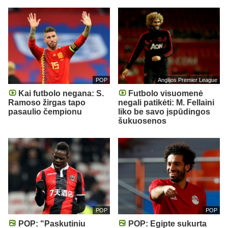
POP
Anglijos Premier League
Kai futbolo negana: S.
Futbolo visuomenė
Ramoso žirgas tapo
negali patikėti: M. Fellaini
pasaulio čempionu
liko be savo įspūdingos
šukuosenos
POP
POP
POP: "Paskutiniu
POP: Egipte sukurta