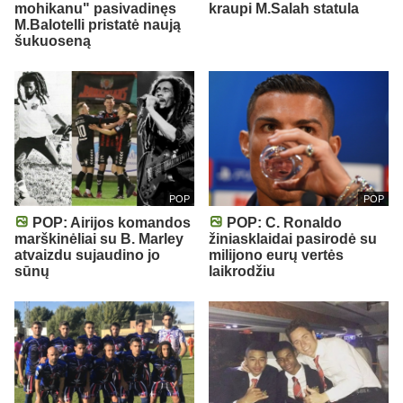
mohikanu" pasivadinęs
kraupi M.Salah statula
M.Balotelli pristatė naują
šukuoseną
POP
POP
POP: Airijos komandos
POP: C. Ronaldo
marškinėliai su B. Marley
žiniasklaidai pasirodė su
atvaizdu sujaudino jo
milijono eurų vertės
sūnų
laikrodžiu