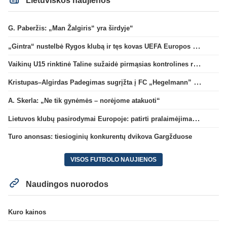
Lietuviškos naujienos
G. Paberžis: „Man Žalgiris“ yra širdyje“
„Gintra“ nustelbė Rygos klubą ir tęs kovas UEFA Europos taurės atrankoje
Vaikinų U15 rinktinė Taline sužaidė pirmąsias kontrolines rungtynes
Kristupas–Algirdas Padegimas sugrįžta į FC „Hegelmann” B sudėtį
A. Skerla: „Ne tik gynėmės – norėjome atakuoti“
Lietuvos klubų pasirodymai Europoje: patirti pralaimėjimai Kroatijos atstovams
Turo anonsas: tiesioginių konkurentų dvikova Gargžduose
VISOS FUTBOLO NAUJIENOS
Naudingos nuorodos
Kuro kainos