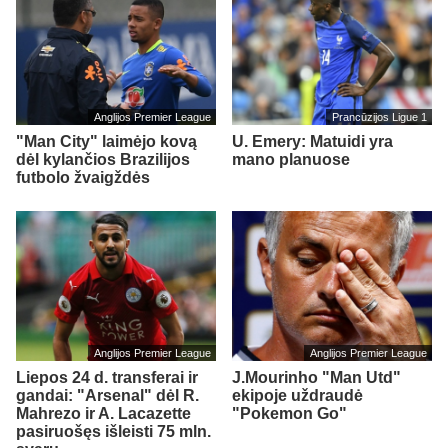
Anglijos Premier League
Prancūzijos Ligue 1
"Man City" laimėjo kovą
U. Emery: Matuidi yra
dėl kylančios Brazilijos
mano planuose
futbolo žvaigždės
Anglijos Premier League
Anglijos Premier League
Liepos 24 d. transferai ir
J.Mourinho "Man Utd"
gandai: "Arsenal" dėl R.
ekipoje uždraudė
Mahrezo ir A. Lacazette
"Pokemon Go"
pasiruošęs išleisti 75 mln.