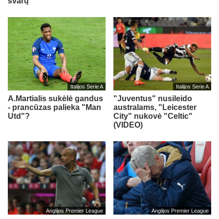
svarų
Italijos Serie A
Italijos Serie A
A.Martialis sukėlė gandus
"Juventus" nusileido
- prancūzas palieka "Man
australams, "Leicester
Utd"?
City" nukovė "Celtic"
(VIDEO)
Anglijos Premier League
Anglijos Premier League