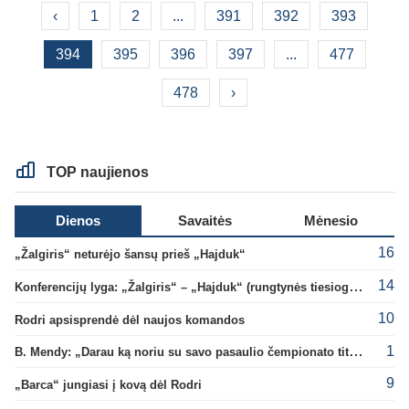
‹
1
2
...
391
392
393
394
395
396
397
...
477
478
›
TOP naujienos
Dienos
Savaitės
Mėnesio
16
„Žalgiris“ neturėjo šansų prieš „Hajduk“
14
Konferencijų lyga: „Žalgiris“ – „Hajduk“ (rungtynės tiesiogiai)
10
Rodri apsisprendė dėl naujos komandos
1
B. Mendy: „Darau ką noriu su savo pasaulio čempionato titulu“
9
„Barca“ jungiasi į kovą dėl Rodri