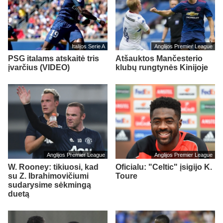
Italijos Serie A
Anglijos Premier League
PSG italams atskaitė tris
Atšauktos Mančesterio
įvarčius (VIDEO)
klubų rungtynės Kinijoje
Anglijos Premier League
Anglijos Premier League
W. Rooney: tikiuosi, kad
Oficialu: "Celtic" įsigijo K.
su Z. Ibrahimovičiumi
Toure
sudarysime sėkmingą
duetą