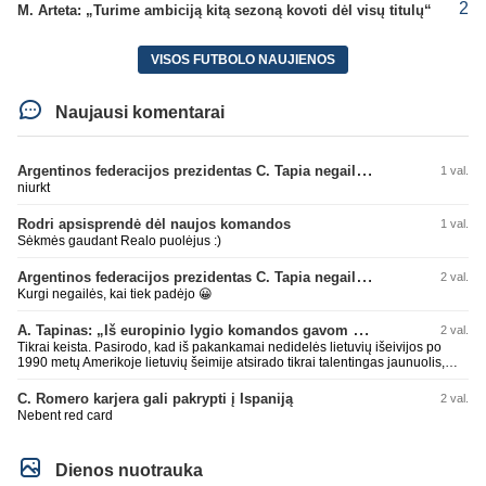
2
M. Arteta: „Turime ambiciją kitą sezoną kovoti dėl visų titulų“
VISOS FUTBOLO NAUJIENOS
Naujausi komentarai
Argentinos federacijos prezidentas C. Tapia negailėjo pagyrų G. Infantino
1 val.
niurkt
Rodri apsisprendė dėl naujos komandos
1 val.
Sėkmės gaudant Realo puolėjus :)
Argentinos federacijos prezidentas C. Tapia negailėjo pagyrų G. Infantino
2 val.
Kurgi negailės, kai tiek padėjo 😀
A. Tapinas: „Iš europinio lygio komandos gavom gerų pamokų“
2 val.
Tikrai keista. Pasirodo, kad iš pakankamai nedidelės lietuvių išeivijos po
1990 metų Amerikoje lietuvių šeimije atsirado tikrai talentingas jaunuolis,
mokantis apsivesti abejomis kojomis, mokantis visokiausių ’fintų’, stiprus
fiziškai, kurio nepastumsi kaip Golubicko, t. y. gerai išsilaikantis ant kojų
C. Romero karjera gali pakrypti į Ispaniją
2 val.
kovoje, dar ir antrame aukšte neblogai atrodantis, greitai priimantis
Nebent red card
dažniausiai teisingus sprendimus, ir dar turintis neblogą greitį. O Lietuvoje
net tokie talentai ’uždera’ gal kartą per dešimtmetį ar du. Bet iš 1-2
aukštesnio lygio žaidėjų rimtos rinktinės nesulipdysi...
Dienos nuotrauka