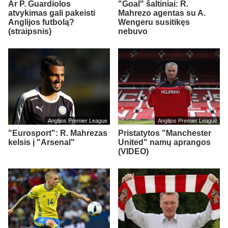
Ar P. Guardiolos
"Goal" šaltiniai: R.
atvykimas gali pakeisti
Mahrezo agentas su A.
Anglijos futbolą?
Wengeru susitikęs
(straipsnis)
nebuvo
Anglijos Premier League
Anglijos Premier League
"Eurosport": R. Mahrezas
Pristatytos "Manchester
kelsis į "Arsenal"
United" namų aprangos
(VIDEO)