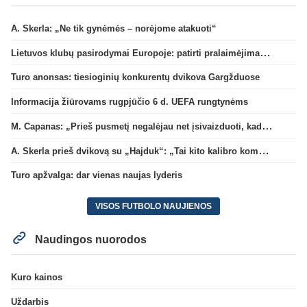
A. Skerla: „Ne tik gynėmės – norėjome atakuoti“
Lietuvos klubų pasirodymai Europoje: patirti pralaimėjimai Kroatijos atstovams
Turo anonsas: tiesioginių konkurentų dvikova Gargžduose
Informacija žiūrovams rugpjūčio 6 d. UEFA rungtynėms
M. Capanas: „Prieš pusmetį negalėjau net įsivaizduoti, kad žaisime prieš „Hajduk“
A. Skerla prieš dvikovą su „Hajduk“: „Tai kito kalibro komanda“
Turo apžvalga: dar vienas naujas lyderis
VISOS FUTBOLO NAUJIENOS
Naudingos nuorodos
Kuro kainos
Uždarbis