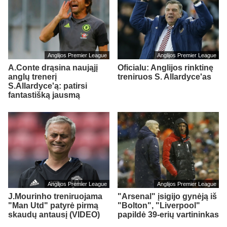
Anglijos Premier League
Anglijos Premier League
A.Conte drąsina naująjį
Oficialu: Anglijos rinktinę
anglų trenerį
treniruos S. Allardyce'as
S.Allardyce'ą: patirsi
fantastišką jausmą
Anglijos Premier League
Anglijos Premier League
J.Mourinho treniruojama
"Arsenal" įsigijo gynėją iš
"Man Utd" patyrė pirmą
"Bolton", "Liverpool"
skaudų antausį (VIDEO)
papildė 39-erių vartininkas