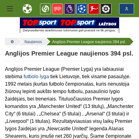
Naujienos
Anglijos Premier League naujienos 394 psl.
Anglijos Premier League naujienos 394 psl.
Anglijos Premier League (Premier Lyga) yra labiausiai
stebima
futbolo lyga
tiek Lietuvoje, tiek visame pasaulyje.
1992 metais įkurtas futbolo čempionatas, kuris nenustoja
žiūrovų lepinti aukšto tempo futbolu, pasaulinio lygio
žaidėjais, bei treneriais. Tituluočiausios Premier lygos
komandos yra „Manchester United“ (13 titulų), „Manchester
City“ (6 titulai) , „Chelsea“ (5 titulai) , „Arsenal“ (3 titulai) ir
„Liverpool“ (1 titulas). Rezultatyviausias visų laikų Premier
lygos žaidėjas yra „Newcastle United“ legenda Alanas
Sheareris, kuris įmušė net 260 įvarčių. Šiame čempionate