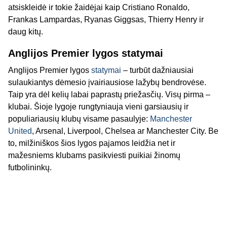
atsiskleidė ir tokie žaidėjai kaip Cristiano Ronaldo,
Frankas Lampardas, Ryanas Giggsas, Thierry Henry ir
daug kitų.
Anglijos Premier lygos statymai
Anglijos Premier lygos
statymai
– turbūt dažniausiai
sulaukiantys dėmesio įvairiausiose lažybų bendrovėse.
Taip yra dėl kelių labai paprastų priežasčių. Visų pirma –
klubai. Šioje lygoje rungtyniauja vieni garsiausių ir
populiariausių klubų visame pasaulyje:
Manchester
United
, Arsenal, Liverpool, Chelsea ar Manchester City. Be
to, milžiniškos šios lygos pajamos leidžia net ir
mažesniems klubams pasikviesti puikiai žinomų
futbolininkų.