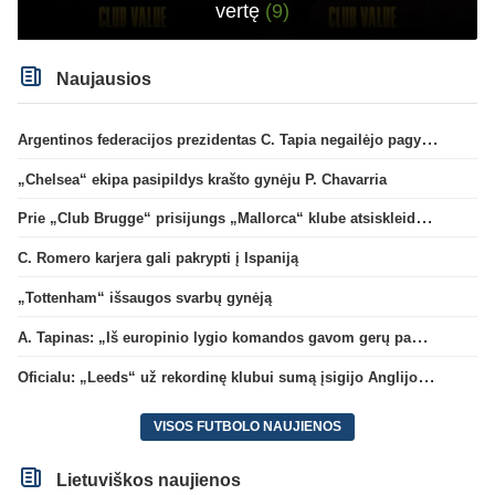
vertę
(9)
Naujausios
Argentinos federacijos prezidentas C. Tapia negailėjo pagyrų G. Infantino
„Chelsea“ ekipa pasipildys krašto gynėju P. Chavarria
Prie „Club Brugge“ prisijungs „Mallorca“ klube atsiskleidęs J. Virgili
C. Romero karjera gali pakrypti į Ispaniją
„Tottenham“ išsaugos svarbų gynėją
A. Tapinas: „Iš europinio lygio komandos gavom gerų pamokų“
Oficialu: „Leeds“ už rekordinę klubui sumą įsigijo Anglijos rinktinės vartininką
VISOS FUTBOLO NAUJIENOS
Lietuviškos naujienos