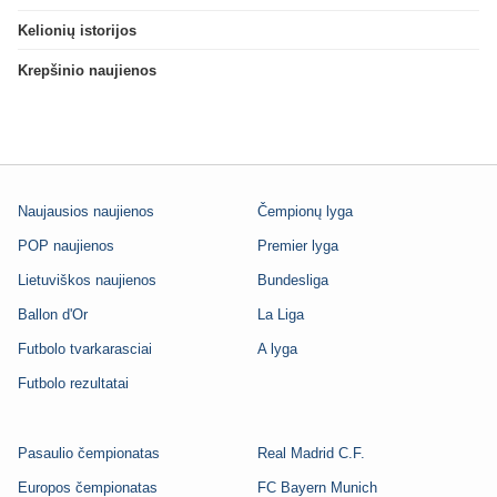
Kelionių istorijos
Krepšinio naujienos
Naujausios naujienos
Čempionų lyga
POP naujienos
Premier lyga
Lietuviškos naujienos
Bundesliga
Ballon d'Or
La Liga
Futbolo tvarkarasciai
A lyga
Futbolo rezultatai
Pasaulio čempionatas
Real Madrid C.F.
Europos čempionatas
FC Bayern Munich