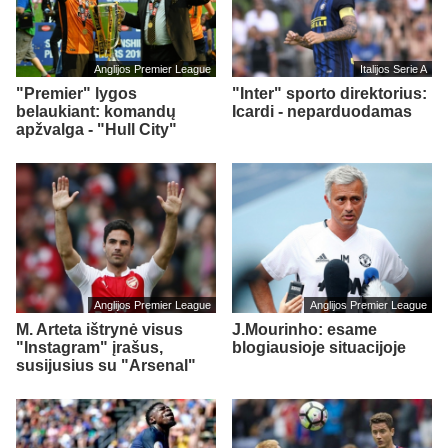
Anglijos Premier League
Italijos Serie A
"Premier" lygos
"Inter" sporto direktorius:
belaukiant: komandų
Icardi - neparduodamas
apžvalga - "Hull City"
Anglijos Premier League
Anglijos Premier League
M. Arteta ištrynė visus
J.Mourinho: esame
"Instagram" įrašus,
blogiausioje situacijoje
susijusius su "Arsenal"