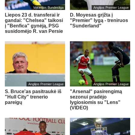
Vokietijos Bundesliga
Anglijos Premier League
Liepos 23 d. transferai ir
D. Moyesas grįžta į
gandai: "Chelsea" taikosi
"Premier" lygą - treniruos
į "Benfica" gynėją, PSG
"Sunderland"
susidomėjo R. van Persie
Anglijos Premier League
Anglijos Premier League
S. Bruce'as pasitraukė iš
"Arsenal" pasirengimą
"Hull City" trenerio
sezonui pradėjo
pareigų
lygiosiomis su "Lens"
(VIDEO)