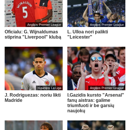
Anglijos Premier League
Anglijos Premier League
Oficialu: G. Wijnaldumas
L. Ulloa nori palikti
stiprina "Liverpool" klubą
"Leicester"
Ispanijos La Liga
Anglijos Premier League
J. Rodriguezas: noriu likti
I.Gazidis kursto "Arsenal"
Madride
fanų aistras: galime
triumfuoti ir be garsių
naujokų