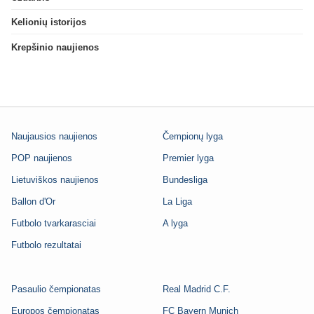
Kelionių istorijos
Krepšinio naujienos
Naujausios naujienos
Čempionų lyga
POP naujienos
Premier lyga
Lietuviškos naujienos
Bundesliga
Ballon d'Or
La Liga
Futbolo tvarkarasciai
A lyga
Futbolo rezultatai
Pasaulio čempionatas
Real Madrid C.F.
Europos čempionatas
FC Bayern Munich