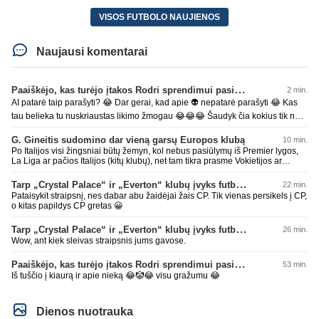
VISOS FUTBOLO NAUJIENOS
Naujausi komentarai
Paaiškėjo, kas turėjo įtakos Rodri sprendimui pasirinkti Barselonos pusę
2 min.
AI patarė taip parašyti? 😂 Dar gerai, kad apie 👽 nepatarė parašyti 😂 Kas
tau belieka tu nuskriaustas likimo žmogau 😂😂😂 Šaudyk čia kokius tik nori
smailus tokį 🤡, kokį tik nori, kakutį 💩 tu čia padarei ir ant jo paslydai ⛷️
G. Gineitis sudomino dar vieną garsų Europos klubą
10 min.
Dabar tik degredacija tavonžemyn, visu gražumu, 🤠 tu 😂😂😂 AI paklausk
Po Italijos visi žingsniai būtų žemyn, kol nebus pasiūlymų iš Premier lygos,
kur smegenis pametei, gal pagaliau atrasi ir kaip tas pinokis gal žmogumi
La Liga ar pačios Italijos (kitų klubų), net tam tikra prasme Vokietijos ar
pagaliau pavirsi, mors iš avino turbūt sunku bus išsivartyti, kaip patarimai
Prancūzijos lygų visi kiti neveti dėmesio jei nori tobulėti. Tai čia gali
liejasi iš AI 😂 *** esi, ne kitaip 🥸
belenkokius pasiūlymus teikti, nieko vertingo.
Tarp „Crystal Palace“ ir „Everton“ klubų įvyks futbolininkų mainai
22 min.
Pataisykit straipsnį, nes dabar abu žaidėjai žais CP. Tik vienas persikels į CP,
o kitas papildys CP gretas 😀
Tarp „Crystal Palace“ ir „Everton“ klubų įvyks futbolininkų mainai
26 min.
Wow, ant kiek sleivas straipsnis jums gavose.
Paaiškėjo, kas turėjo įtakos Rodri sprendimui pasirinkti Barselonos pusę
53 min.
Iš tuščio į kiaurą ir apie nieką 😂🤡😂 visu gražumu 😂
Dienos nuotrauka