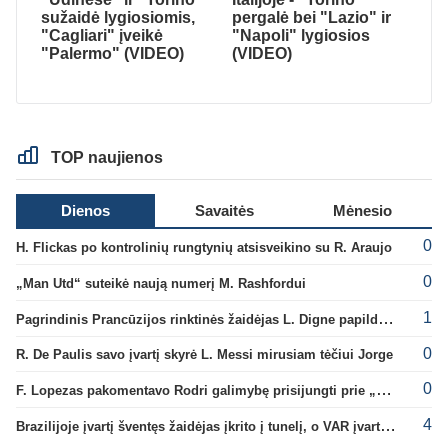
sužaidė lygiosiomis,
pergalė bei "Lazio" ir
"Cagliari" įveikė
"Napoli" lygiosios
"Palermo" (VIDEO)
(VIDEO)
TOP naujienos
Dienos
Savaitės
Mėnesio
0
H. Flickas po kontrolinių rungtynių atsisveikino su R. Araujo
0
„Man Utd“ suteikė naują numerį M. Rashfordui
1
Pagrindinis Prancūzijos rinktinės žaidėjas L. Digne papildė PSG gretas
0
R. De Paulis savo įvartį skyrė L. Messi mirusiam tėčiui Jorge
0
F. Lopezas pakomentavo Rodri galimybę prisijungti prie „Barcelona“ ekipos
4
Brazilijoje įvartį šventęs žaidėjas įkrito į tunelį, o VAR įvartį atšaukė