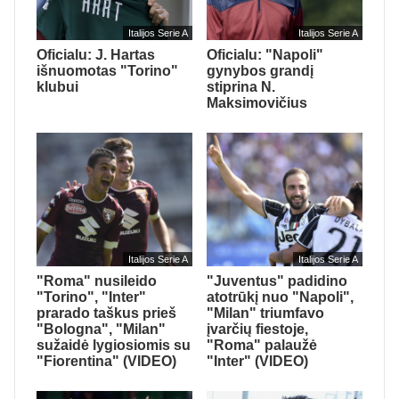
Italijos Serie A
Italijos Serie A
Oficialu: J. Hartas
Oficialu: "Napoli"
išnuomotas "Torino"
gynybos grandį
klubui
stiprina N.
Maksimovičius
Italijos Serie A
Italijos Serie A
"Roma" nusileido
"Juventus" padidino
"Torino", "Inter"
atotrūkį nuo "Napoli",
prarado taškus prieš
"Milan" triumfavo
"Bologna", "Milan"
įvarčių fiestoje,
sužaidė lygiosiomis su
"Roma" palaužė
"Fiorentina" (VIDEO)
"Inter" (VIDEO)