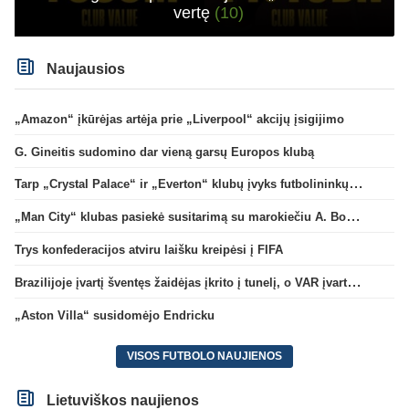
vertę
(10)
Naujausios
„Amazon“ įkūrėjas artėja prie „Liverpool“ akcijų įsigijimo
G. Gineitis sudomino dar vieną garsų Europos klubą
Tarp „Crystal Palace“ ir „Everton“ klubų įvyks futbolininkų mainai
„Man City“ klubas pasiekė susitarimą su marokiečiu A. Bouaddi
Trys konfederacijos atviru laišku kreipėsi į FIFA
Brazilijoje įvartį šventęs žaidėjas įkrito į tunelį, o VAR įvartį atšaukė
„Aston Villa“ susidomėjo Endricku
VISOS FUTBOLO NAUJIENOS
Lietuviškos naujienos