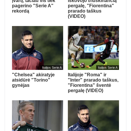
įvartį, tačiau vis tiek
iškovojo triuškinančią
pagerino "Serie A"
pergalę, "Fiorentina"
rekordą
prarado taškus
(VIDEO)
Italijos Serie A
Italijos Serie A
"Chelsea" akiratyje
Italijoje "Roma" ir
atsidūrė "Torino"
"Inter" prarado taškus,
gynėjas
"Fiorentina" šventė
pergalę (VIDEO)