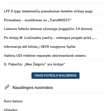
LFF II lyga: kėdainiečių pranašumas lentelės viršuje auga
Pirmadienį – susitikimas su „TransINVEST“
Lietuvos futbolo atstovai užsienyje (rugpjūčio 3-9 dienos)
Po dviejų M. Liužinaitės įvarčių – nelengva pergalė prieš „Bangą“
Informacija dėl bilietų į UEFA rungtynes Splite
Vaikinų U15 rinktinei nepavyko atsirevanšuoti estams
G. Paberžis: „Man Žalgiris“ yra širdyje“
VISOS FUTBOLO NAUJIENOS
Naudingos nuorodos
Kuro kainos
Uždarbis