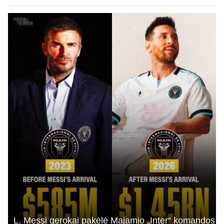
L. Messi gerokai pakėlė Majamio „Inter“ komandos