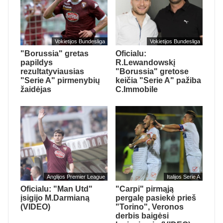
Vokietijos Bundesliga
Vokietijos Bundesliga
"Borussia" gretas
Oficialu:
papildys
R.Lewandowskį
rezultatyviausias
"Borussia" gretose
"Serie A" pirmenybių
keičia "Serie A" pažiba
žaidėjas
C.Immobile
Anglijos Premier League
Italijos Serie A
Oficialu: "Man Utd"
"Carpi" pirmąją
įsigijo M.Darmianą
pergalę pasiekė prieš
(VIDEO)
"Torino", Veronos
derbis baigėsi