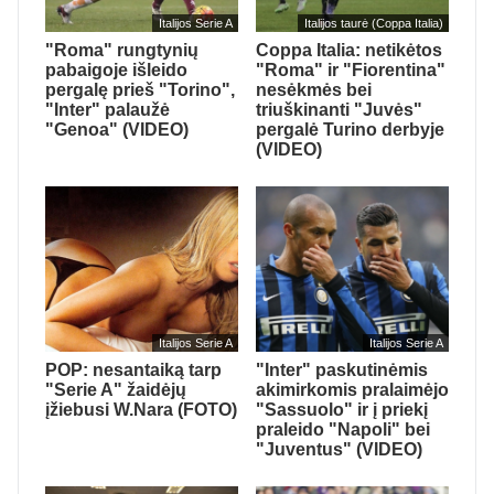
Italijos Serie A
Italijos taurė (Coppa Italia)
"Roma" rungtynių
Coppa Italia: netikėtos
pabaigoje išleido
"Roma" ir "Fiorentina"
pergalę prieš "Torino",
nesėkmės bei
"Inter" palaužė
triuškinanti "Juvės"
"Genoa" (VIDEO)
pergalė Turino derbyje
(VIDEO)
Italijos Serie A
Italijos Serie A
POP: nesantaiką tarp
"Inter" paskutinėmis
"Serie A" žaidėjų
akimirkomis pralaimėjo
įžiebusi W.Nara (FOTO)
"Sassuolo" ir į priekį
praleido "Napoli" bei
"Juventus" (VIDEO)