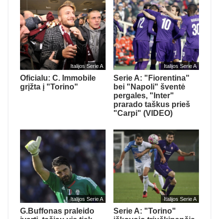
Italijos Serie A
Italijos Serie A
Oficialu: C. Immobile
Serie A: "Fiorentina"
grįžta į "Torino"
bei "Napoli" šventė
pergales, "Inter"
prarado taškus prieš
"Carpi" (VIDEO)
Italijos Serie A
Italijos Serie A
G.Buffonas praleido
Serie A: "Torino"