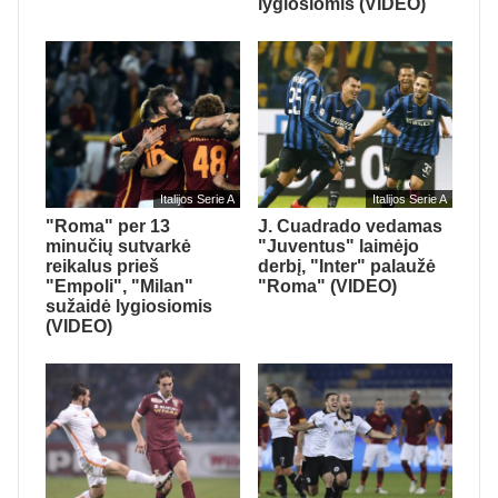
lygiosiomis (VIDEO)
Italijos Serie A
Italijos Serie A
"Roma" per 13
J. Cuadrado vedamas
minučių sutvarkė
"Juventus" laimėjo
reikalus prieš
derbį, "Inter" palaužė
"Empoli", "Milan"
"Roma" (VIDEO)
sužaidė lygiosiomis
(VIDEO)