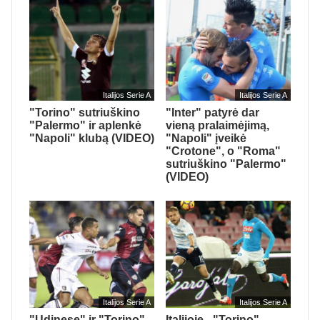
Italijos Serie A
Italijos Serie A
"Torino" sutriuškino
"Inter" patyrė dar
"Palermo" ir aplenkė
vieną pralaimėjimą,
"Napoli" klubą (VIDEO)
"Napoli" įveikė
"Crotone", o "Roma"
sutriuškino "Palermo"
(VIDEO)
Italijos Serie A
Italijos Serie A
"Udinese" ir "Torino"
Italijoje - "Torino"