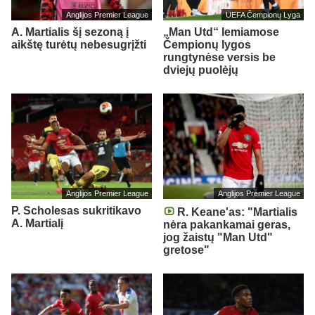
Anglijos Premier League
UEFA Čempionų Lyga
A. Martialis šį sezoną į
„Man Utd“ lemiamose
aikštę turėtų nebesugrįžti
Čempionų lygos
rungtynėse versis be
dviejų puolėjų
Anglijos Premier League
Anglijos Premier League
P. Scholesas sukritikavo
R. Keane'as: "Martialis
A. Martialį
nėra pakankamai geras,
jog žaistų "Man Utd"
gretose"