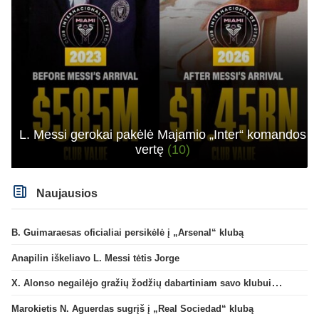
L. Messi gerokai pakėlė Majamio „Inter“ komandos
vertę
(10)
Naujausios
B. Guimaraesas oficialiai persikėlė į „Arsenal“ klubą
Anapilin iškeliavo L. Messi tėtis Jorge
X. Alonso negailėjo gražių žodžių dabartiniam savo klubui „Chelsea“
Marokietis N. Aguerdas sugrįš į „Real Sociedad“ klubą