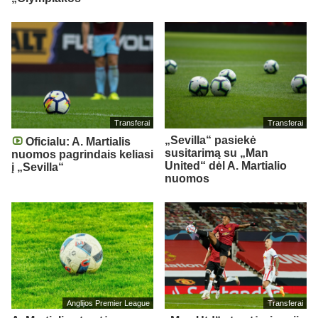
Transferai
Transferai
„Sevilla“ pasiekė
Oficialu: A. Martialis
susitarimą su „Man
nuomos pagrindais keliasi
United“ dėl A. Martialio
į „Sevilla“
nuomos
Anglijos Premier League
Transferai