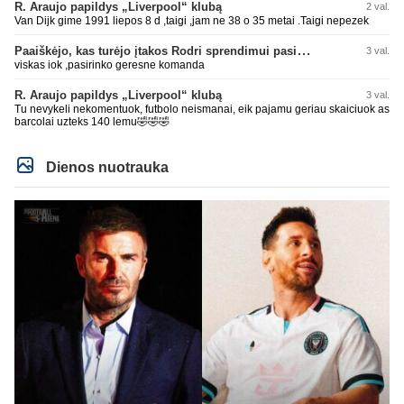
Real turi ir geresnių opcijų, Mauras viską sustatys į vietas. Jeigu jis iš tikro
R. Araujo papildys „Liverpool“ klubą
2 val.
būtų buvęs reikalingas, Perezas būtų ir pasiėmęs seniai. Beja ir ManCity, ne
Van Dijk gime 1991 liepos 8 d ,taigi ,jam ne 38 o 35 metai .Taigi nepezek
šiaip sau paleidžia jį. Sėkmės jam Barcoje, galės su savo korešais iš
rinktinės kartu pažaisti karjeros saulėlydyje.
Paaiškėjo, kas turėjo įtakos Rodri sprendimui pasirinkti Barselonos pusę
3 val.
viskas iok ,pasirinko geresne komanda
R. Araujo papildys „Liverpool“ klubą
3 val.
Tu nevykeli nekomentuok, futbolo neismanai, eik pajamu geriau skaiciuok as
barcolai uzteks 140 lemu🤣🤣🤣
Dienos nuotrauka