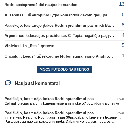
13
Rodri apsisprendė dėl naujos komandos
6
A. Tapinas: „Iš europinio lygio komandos gavom gerų pamokų“
8
Paaiškėjo, kas turėjo įtakos Rodri sprendimui pasirinkti Barselonos pusę
4
Argentinos federacijos prezidentas C. Tapia negailėjo pagyrų G. Infantino
5
Vinicius liks „Real“ gretose
1
Oficialu: „Leeds“ už rekordinę klubui sumą įsigijo Anglijos rinktinės vartininką
VISOS FUTBOLO NAUJIENOS
Naujausi komentarai
Paaiškėjo, kas turėjo įtakos Rodri sprendimui pasirinkti Barselonos pusę
1 val.
Gal gali placiau ivardinti kuriems teisejams mokejo? butu idomu isgirsti 😀
Paaiškėjo, kas turėjo įtakos Rodri sprendimui pasirinkti Barselonos pusę
2 val.
Ir nereikėjo Realui to Rodri, taigi jis jau 30m., dabar jo kreivė eis tik žemyn.
Pastoviai traumuojasi paskutiniu metu. Dabar gi vėl darysis nugaros
operaciją, tai kada grįš į aikštę? Po pusės metų? Ne ne ačiū. Viskas gerai,