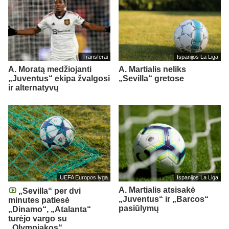
Transferai
Ispanijos La Liga
A. Moratą medžiojanti
A. Martialis neliks
„Juventus“ ekipa žvalgosi
„Sevilla“ gretose
ir alternatyvų
UEFA Europos lyga
Ispanijos La Liga
A. Martialis atsisakė
„Sevilla“ per dvi
„Juventus“ ir „Barcos“
minutes patiesė
pasiūlymų
„Dinamo“, „Atalanta“
turėjo vargo su
„Olympiakos“