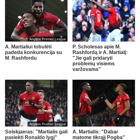
Anglijos Premier League
A. Martialiui tobulėti
P. Scholesas apie M.
padeda konkurencija su
Rashfordą ir A. Martialį:
M. Rashfordu
"Jie gali pridaryti
problemų visiems
varžovams"
Anglijos Premier League
Solskjaeras: "Martialis gali
A. Martialis: "Dabar
pasiekti Ronaldo lygį"
matome tikrąjį Pogba"