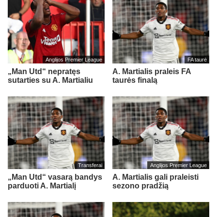
Anglijos Premier League
FA taurė
„Man Utd“ nepratęs
A. Martialis praleis FA
sutarties su A. Martialiu
taurės finalą
Transferai
Anglijos Premier League
„Man Utd“ vasarą bandys
A. Martialis gali praleisti
parduoti A. Martialį
sezono pradžią