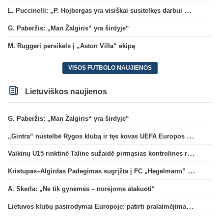
L. Puccinelli: „P. Hojbergas yra visiškai susitelkęs darbui Marselyje“
G. Paberžis: „Man Žalgiris“ yra širdyje“
M. Ruggeri persikels į „Aston Villa“ ekipą
VISOS FUTBOLO NAUJIENOS
Lietuviškos naujienos
G. Paberžis: „Man Žalgiris“ yra širdyje“
„Gintra“ nustelbė Rygos klubą ir tęs kovas UEFA Europos taurės atrankoje
Vaikinų U15 rinktinė Taline sužaidė pirmąsias kontrolines rungtynes
Kristupas–Algirdas Padegimas sugrįžta į FC „Hegelmann” B sudėtį
A. Skerla: „Ne tik gynėmės – norėjome atakuoti“
Lietuvos klubų pasirodymai Europoje: patirti pralaimėjimai Kroatijos atstovams