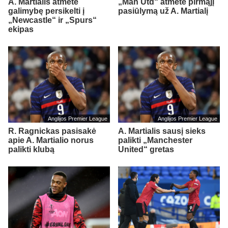
A. Martialis atmetė
„Man Utd“ atmetė pirmąjį
galimybę persikelti į
pasiūlymą už A. Martialį
„Newcastle“ ir „Spurs“
ekipas
Anglijos Premier League
Anglijos Premier League
R. Ragnickas pasisakė
A. Martialis sausį sieks
apie A. Martialio norus
palikti „Manchester
palikti klubą
United“ gretas