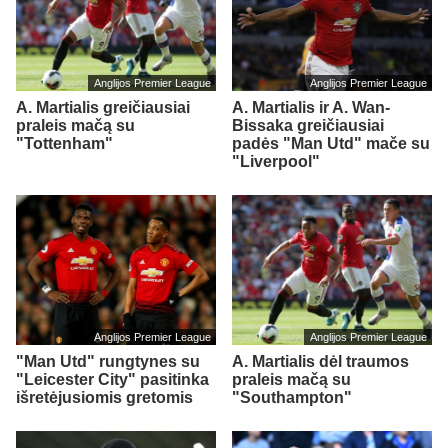
Anglijos Premier League
Anglijos Premier League
A. Martialis greičiausiai
A. Martialis ir A. Wan-
praleis mačą su
Bissaka greičiausiai
"Tottenham"
padės "Man Utd" mače su
"Liverpool"
Anglijos Premier League
Anglijos Premier League
"Man Utd" rungtynes su
A. Martialis dėl traumos
"Leicester City" pasitinka
praleis mačą su
išretėjusiomis gretomis
"Southampton"