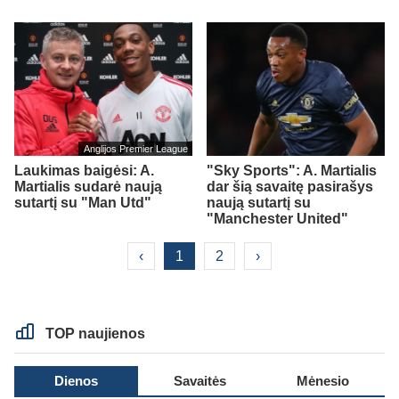
Anglijos Premier League
Laukimas baigėsi: A.
"Sky Sports": A. Martialis
Martialis sudarė naują
dar šią savaitę pasirašys
sutartį su "Man Utd"
naują sutartį su
"Manchester United"
‹
1
2
›
TOP naujienos
Dienos
Savaitės
Mėnesio