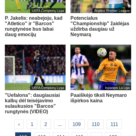
UEFA Čempionų Lyga
Anglijos Premier League
P. Jakelis: neabejoju, kad
Potencialus
"Atletico" ir "Barcos"
"Championship" žaidėjas
rungtynėse bus labai
uždirba daugiau už
daug emocijų
Neymarą
UEFA Čempionų Lyga
Ispanijos La Liga
"Uefalona": daugiausiai
Paaiškėjo tiksli Neymaro
kalbų dėl teisėjavimo
išpirkos kaina
sulaukusios "Barcos"
rungtynės (VIDEO)
‹
1
2
...
109
110
111