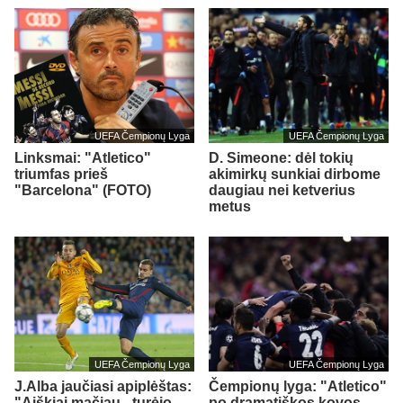
UEFA Čempionų Lyga
UEFA Čempionų Lyga
Linksmai: "Atletico"
D. Simeone: dėl tokių
triumfas prieš
akimirkų sunkiai dirbome
"Barcelona" (FOTO)
daugiau nei ketverius
metus
UEFA Čempionų Lyga
UEFA Čempionų Lyga
J.Alba jaučiasi apiplėštas:
Čempionų lyga: "Atletico"
"Aiškiai mačiau - turėjo
po dramatiškos kovos