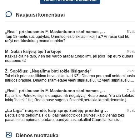
Naujausi komentarai
„Real“ priklausantis F. Mastantuono skolinamas „Fiorentina“ ekipai
5 val.
Taip 18-metis sužlugdytas. Orientuojies biški aplinkoj Tu.? Ar rašai kad tik
rašyt nes klaviaturą mama nupirko?
M. Salah karjerą tęs Turkijoje
6 val.
Kažkas čia ne taip, vien dėl vardo arabai turėjo imti, jei joks Top euro klubas
nepaėmė 🤔
Ž. Sopičius: „Negalime būti tokie išsigandę“
7 val.
Tai cia ir pries susitikima buvo aisku kad KZ - Dinamo pora pati neidomiausia
intrigos prasme. Dinamo sitam etape vieni stipriausiu, KZ vieni silpniausiu.
Taip kad nieko cia netiketo. Tik aisku nereikejo zaist kaip i kelnes prisikus
„Real“ priklausantis F. Mastantuono skolinamas „Fiorentina“ ekipai
7 val.
Ką tu iš to Petriuko išgirsi daugiau, tik negatyvą į Realo pusę. Yra čia keletas
tokių "hate'a" tik į Realo pusę sugeba išstenėti,nereikia kreipti dėmesio į
tokių veikeju PMS'sus,o ypač leistis į diskusijas su jais!
„La Liga“ nusprendė, kaip spręs žaidėjų prisidengimo burnomis klausimą
8 val.
Bet tais prisidengimais, gali pasinaudot tokios ziurkes, kaip vienas toks
pasaulio cempionate padare, bandydmas apkaltint Cuurella, kai sis
teparode, kad jo komandos druagui lupa prakirsta.
Dienos nuotrauka