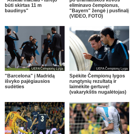
būti skirtas 11 m
eliminavo čempionus,
baudinys"
"Bayern" žengė į pusfinalį
(VIDEO, FOTO)
UEFA Čempionų Lyga
UEFA Čempionų Lyga
"Barcelona" į Madridą
Spėkite Čempionų lygos
išvyko pajėgiausios
rungtynių rezultatą ir
sudėties
laimėkite gertuvę!
(vakarykštis nugalėtojas)