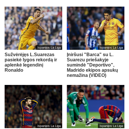
Ispanijos La Liga
Ispanijos La Liga
Sužvėrėjęs L.Suarezas
Įniršusi "Barca" su L.
pasiekė lygos rekordą ir
Suarezu priešakyje
aplenkė legendinį
sumindė "Deportivo",
Ronaldo
Madrido ekipos apsukų
nemažina (VIDEO)
Ispanijos La Liga
Ispanijos La Liga