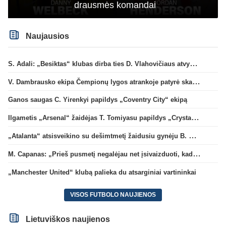
drausmės komandai
Naujausios
S. Adali: „Besiktas“ klubas dirba ties D. Vlahovičiaus atvykimu“
V. Dambrausko ekipa Čempionų lygos atrankoje patyrė skaudžią nesėkmę
Ganos saugas C. Yirenkyi papildys „Coventry City“ ekipą
Ilgametis „Arsenal“ žaidėjas T. Tomiyasu papildys „Crystal Palace“ ekipą
„Atalanta“ atsisveikino su dešimtmetį žaidusiu gynėju B. Djimsiti
M. Capanas: „Prieš pusmetį negalėjau net įsivaizduoti, kad žaisime prieš „Hajduk“
„Manchester United“ klubą palieka du atsarginiai vartininkai
VISOS FUTBOLO NAUJIENOS
Lietuviškos naujienos