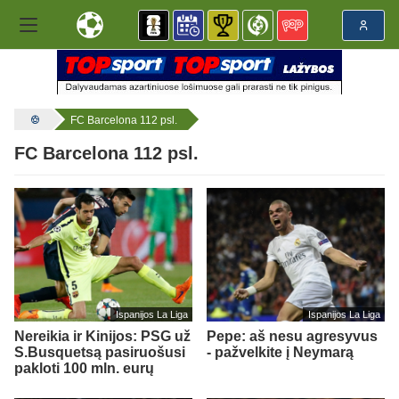
FC Barcelona 112 psl.
FC Barcelona 112 psl.
Ispanijos La Liga
Ispanijos La Liga
Nereikia ir Kinijos: PSG už
Pepe: aš nesu agresyvus
S.Busquetsą pasiruošusi
- pažvelkite į Neymarą
pakloti 100 mln. eurų