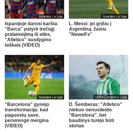
Ispanijos La Liga
Ispanijos La Liga
Ispanijoje darosi karšta:
L. Messi: jei grįšiu į
"Barca" patyrė trečiąjį
Argentiną, žaisiu
pralaimėjimą iš eilės,
"Newell's"
"Atletico" susilygino
taškais (VIDEO)
Ispanijos La Liga
UEFA Čempionų Lyga
"Barcelona" gynėjo
D. Šemberas: "Atletico"
transformacija: kad
niekuo nenusileido
paguostų save,
"Barcelona", bet
persirengė mergina
baudinys turėjo būti
(VIDEO)
skirtas