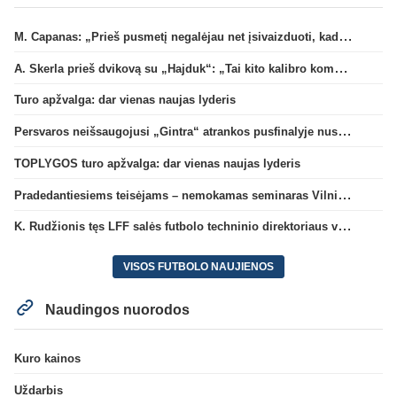
M. Capanas: „Prieš pusmetį negalėjau net įsivaizduoti, kad žaisime prieš „Hajduk“
A. Skerla prieš dvikovą su „Hajduk“: „Tai kito kalibro komanda“
Turo apžvalga: dar vienas naujas lyderis
Persvaros neišsaugojusi „Gintra“ atrankos pusfinalyje nusileido Škotijos čempionėms
TOPLYGOS turo apžvalga: dar vienas naujas lyderis
Pradedantiesiems teisėjams – nemokamas seminaras Vilniuje šį penktadienį
K. Rudžionis tęs LFF salės futbolo techninio direktoriaus veiklą
VISOS FUTBOLO NAUJIENOS
Naudingos nuorodos
Kuro kainos
Uždarbis