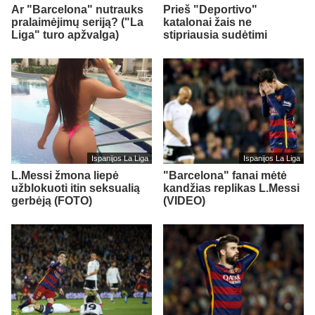
Ar "Barcelona" nutrauks
Prieš "Deportivo"
pralaimėjimų seriją? ("La
katalonai žais ne
Liga" turo apžvalga)
stipriausia sudėtimi
Ispanijos La Liga
Ispanijos La Liga
L.Messi žmona liepė
"Barcelona" fanai mėtė
užblokuoti itin seksualią
kandžias replikas L.Messi
gerbėją (FOTO)
(VIDEO)