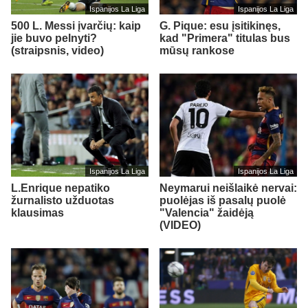
Ispanijos La Liga
Ispanijos La Liga
500 L. Messi įvarčių: kaip
G. Pique: esu įsitikinęs,
jie buvo pelnyti?
kad "Primera" titulas bus
(straipsnis, video)
mūsų rankose
Ispanijos La Liga
Ispanijos La Liga
L.Enrique nepatiko
Neymarui neišlaikė nervai:
žurnalisto užduotas
puolėjas iš pasalų puolė
klausimas
"Valencia" žaidėją
(VIDEO)