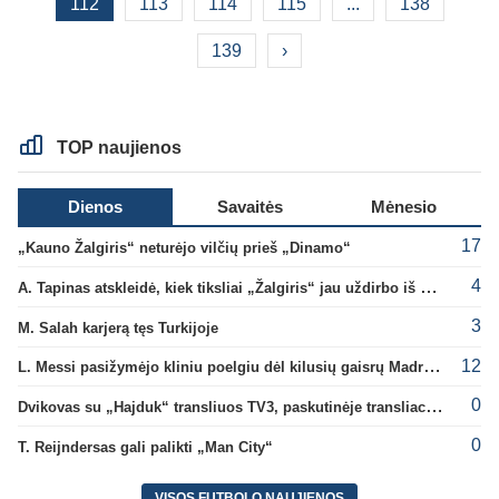
112
113
114
115
...
138
139
›
TOP naujienos
Dienos
Savaitės
Mėnesio
17
„Kauno Žalgiris“ neturėjo vilčių prieš „Dinamo“
4
A. Tapinas atskleidė, kiek tiksliai „Žalgiris“ jau uždirbo iš UEFA premijų
3
M. Salah karjerą tęs Turkijoje
12
L. Messi pasižymėjo kliniu poelgiu dėl kilusių gaisrų Madride
0
Dvikovas su „Hajduk“ transliuos TV3, paskutinėje transliacijoje – nauji rekordai
0
T. Reijndersas gali palikti „Man City“
VISOS FUTBOLO NAUJIENOS