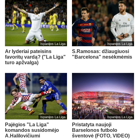
Ispanijos La Liga
Ispanijos La Liga
Ar lyderiai pateisins
S.Ramosas: džiaugiuosi
favoritų vardą? ("La Liga"
"Barcelona" nesėkmėmis
turo apžvalga)
Ispanijos La Liga
Ispanijos La Liga
Pajėgios "La Liga"
Pristatyta naujoji
komandos susidomėjo
Barselonos futbolo
A.Halilovičiumi
šventovė (FOTO, VIDEO)