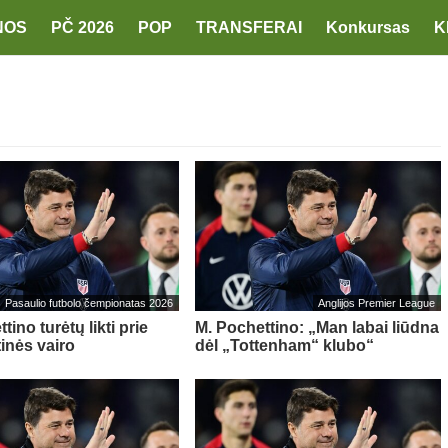
NOS
PČ 2026
POP
TRANSFERAI
Konkursas
K
Pasaulio futbolo čempionatas 2026
Anglijos Premier League
tino turėtų likti prie
M. Pochettino: „Man labai liūdna
inės vairo
dėl „Tottenham“ klubo“