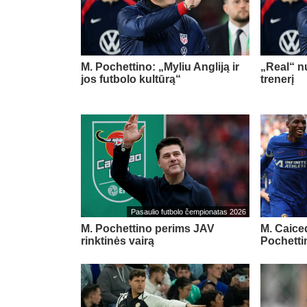
M. Pochettino: „Myliu Angliją ir
„Real“ nu
jos futbolo kultūrą“
trenerį
Pasaulio futbolo čempionatas 2026
M. Pochettino perims JAV
M. Caice
rinktinės vairą
Pochetti