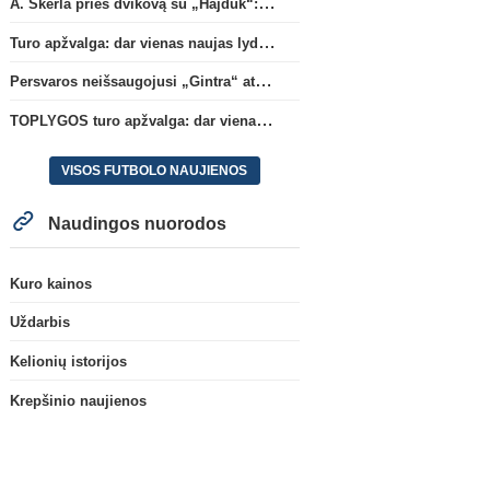
A. Skerla prieš dvikovą su „Hajduk“: „Tai kito kalibro komanda“
Turo apžvalga: dar vienas naujas lyderis
Persvaros neišsaugojusi „Gintra“ atrankos pusfinalyje nusileido Škotijos čempionėms
TOPLYGOS turo apžvalga: dar vienas naujas lyderis
VISOS FUTBOLO NAUJIENOS
Naudingos nuorodos
Kuro kainos
Uždarbis
Kelionių istorijos
Krepšinio naujienos