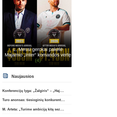
buvo lyderis ar vienas tokių, o klube jau pasirodę
buvo kalbų, kad kaltinamas buvo dėl nesėkmių.
Beje Man City su Barca man atrodo geresni
santykiai, neinsu Real, tai čia ir klausimas. Nes
Rodri gal nori į Real, bet klausimas ar Man City
su Real susitars.
L. Messi gerokai pakėlė
Majamio „Inter“ komandos vertę
(4)
Naujausios
Konferencijų lyga: „Žalgiris“ – „Hajduk“ (rungtynės tiesiogiai)
Turo anonsas: tiesioginių konkurentų dvikova Gargžduose
M. Arteta: „Turime ambiciją kitą sezoną kovoti dėl visų titulų“