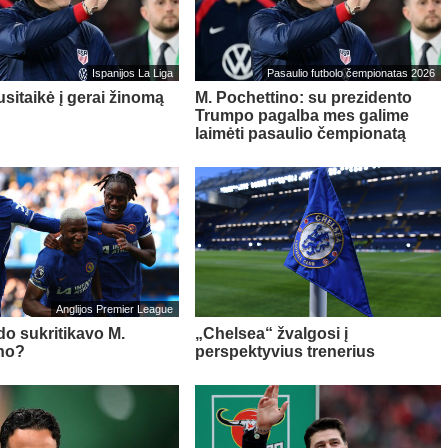
Ispanijos La Liga
Pasaulio futbolo čempionatas 2026
sitaikė į gerai žinomą
M. Pochettino: su prezidento
Trumpo pagalba mes galime
laimėti pasaulio čempionatą
Anglijos Premier League
do sukritikavo M.
„Chelsea“ žvalgosi į
no?
perspektyvius trenerius