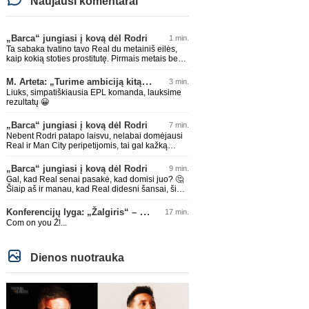
Naujausi komentarai
„Barca“ jungiasi į kovą dėl Rodri
1 min.
Ta sabaka tvatino tavo Real du metainiš eilės,
kaip kokią stoties prostitutę. Pirmais metais be
gaileščio, antrais su tam tikru pristabdymu. Bet
rezultatas tas pats ištvatinta nepadoriausiais
M. Arteta: „Turime ambiciją kitą sezoną kovoti dėl visų titulų“
3 min.
būdais. Enjoy
Liuks, simpatiškiausia EPL komanda, lauksime
rezultatų 😀
„Barca“ jungiasi į kovą dėl Rodri
7 min.
Nebent Rodri patapo laisvu, nelabai domėjausi
Real ir Man City peripetijomis, tai gal kažką
praleidau dėl Rodri
„Barca“ jungiasi į kovą dėl Rodri
9 min.
Gal, kad Real senai pasakė, kad domisi juo? 🤔
Šiaip aš ir manau, kad Real didesni šansai, šiaip
Barcoje būtų tam tikra konkurencija, nebent
kažko atsisakytų, bet šiaip manau Barcoje jam
Konferencijų lyga: „Žalgiris“ – „Hajduk“ (rungtynės tiesiogiai)
17 min.
būtų geriau, nes Ispanijos dabar beveik pusę
Com on you Ž!...
rinktinės Barcos žaidėjų, realiai su kaip kuriai jau
būtų susižaides. O Real vėl bus prisipirks
žvaigždžių ir sėdės be titulų. Nors dabartiniai
pirkimai ir atrodytų grėsmingi klausimas kaip
Dienos nuotrauka
komandoje atmosfera bus, nes treneris ir ne iš
ramesnių. Laukia įdomus sezonas. Šiaip dėl
kaip kurių žaidėjų gaila, kad pasirinko Real. Nes
mano nuomone ten kirmėlių irštva, o ne klubas.
To pačio Mbappe jau gaila, Prancūzijos rinktinėj