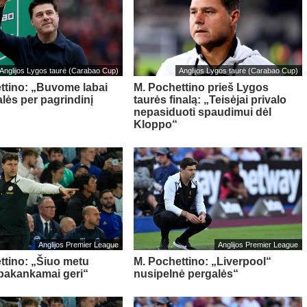
Anglijos Lygos taurė (Carabao Cup)
Anglijos Lygos taurė (Carabao Cup)
ttino: „Buvome labai
M. Pochettino prieš Lygos
alės per pagrindinį
taurės finalą: „Teisėjai privalo
nepasiduoti spaudimui dėl
Kloppo“
Anglijos Premier League
Anglijos Premier League
ttino: „Šiuo metu
M. Pochettino: „Liverpool“
pakankamai geri“
nusipelnė pergalės“