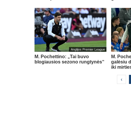
Anglijos Premier League
M. Pochettino: „Tai buvo
M. Pochet
blogiausios sezono rungtynės“
galėsiu 
iki mirtie
‹