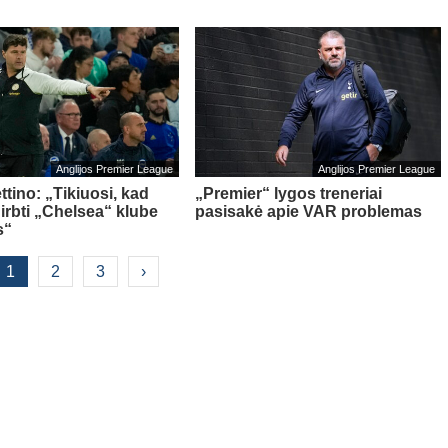
Anglijos Premier League
Anglijos Premier League
tino: „Tikiuosi, kad
„Premier“ lygos treneriai
dirbti „Chelsea“ klube
pasisakė apie VAR problemas
s“
1
2
3
›