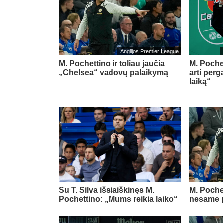
Anglijos Premier League
M. Pochettino ir toliau jaučia
M. Poche
„Chelsea“ vadovų palaikymą
arti perg
laiką“
Su T. Silva išsiaiškinęs M.
M. Poche
Pochettino: „Mums reikia laiko“
nesame 