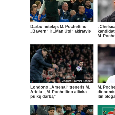
Darbo netekęs M. Pochettino –
„Chelse
„Bayern“ ir „Man Utd“ akiratyje
kandidatu
M. Poche
Anglijos Premier League
Londono „Arsenal“ treneris M.
M. Poche
Arteta: „M. Pochettino atlieka
dienomis
puikų darbą“
itin blog