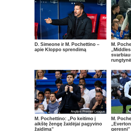
D. Simeone ir M. Pochettino –
M. Poche
apie Kloppo sprendimą
„Middles
svarbiau
rungtyn
Anglijos Premier League
M. Pochettino: „Po keitimo į
M. Poche
aikštę žengę žaidėjai pagyvino
„Everton
žaidimą“
geresni“