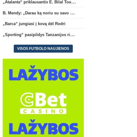
„Atalanta“ priklausantis E. Bilal Toure karjerą tęs „Parma“ gretose
B. Mendy: „Darau ką noriu su savo pasaulio čempionato titulu“
„Barca“ jungiasi į kovą dėl Rodri
„Sporting“ pasipildys Tanzanijos rinktinės krašto saugu
VISOS FUTBOLO NAUJIENOS