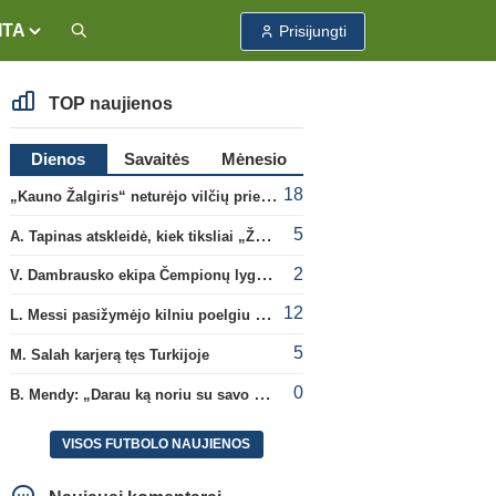
ITA
Prisijungti
TOP naujienos
Dienos
Savaitės
Mėnesio
18
„Kauno Žalgiris“ neturėjo vilčių prieš „Dinamo“
5
A. Tapinas atskleidė, kiek tiksliai „Žalgiris“ jau uždirbo iš UEFA premijų
2
V. Dambrausko ekipa Čempionų lygos atrankoje patyrė skaudžią nesėkmę
12
L. Messi pasižymėjo kilniu poelgiu dėl kilusių gaisrų Madride
5
M. Salah karjerą tęs Turkijoje
0
B. Mendy: „Darau ką noriu su savo pasaulio čempionato titulu“
VISOS FUTBOLO NAUJIENOS