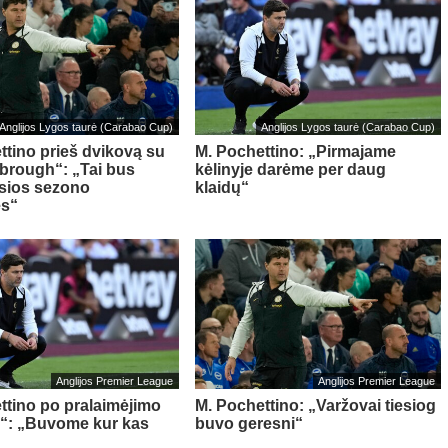
Anglijos Lygos taurė (Carabao Cup)
Anglijos Lygos taurė (Carabao Cup)
ttino prieš dvikovą su
M. Pochettino: „Pirmajame
brough“: „Tai bus
kėlinyje darėme per daug
sios sezono
klaidų“
ės“
Anglijos Premier League
Anglijos Premier League
ttino po pralaimėjimo
M. Pochettino: „Varžovai tiesiog
“: „Buvome kur kas
buvo geresni“