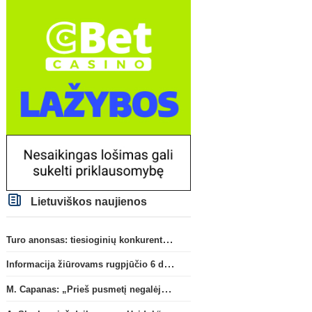
Lietuviškos naujienos
Turo anonsas: tiesioginių konkurentų dvikova Gargžduose
Informacija žiūrovams rugpjūčio 6 d. UEFA rungtynėms
M. Capanas: „Prieš pusmetį negalėjau net įsivaizduoti, kad žaisime prieš „Hajduk“