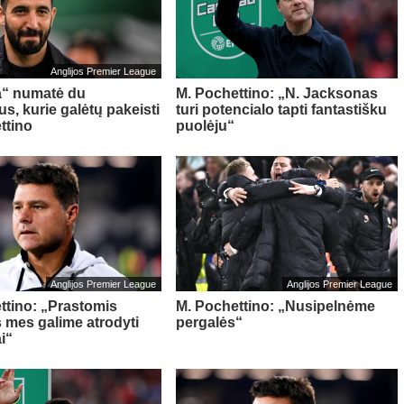
Anglijos Premier League
a“ numatė du
M. Pochettino: „N. Jacksonas
s, kurie galėtų pakeisti
turi potencialo tapti fantastišku
ttino
puolėju“
Anglijos Premier League
Anglijos Premier League
ttino: „Prastomis
M. Pochettino: „Nusipelnėme
 mes galime atrodyti
pergalės“
ai“