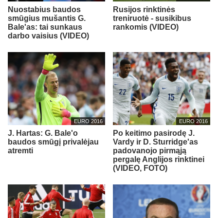
Nuostabius baudos
Rusijos rinktinės
smūgius mušantis G.
treniruotė - susikibus
Bale'as: tai sunkaus
rankomis (VIDEO)
darbo vaisius (VIDEO)
EURO 2016
EURO 2016
J. Hartas: G. Bale'o
Po keitimo pasirodę J.
baudos smūgį privalėjau
Vardy ir D. Sturridge'as
atremti
padovanojo pirmąją
pergalę Anglijos rinktinei
(VIDEO, FOTO)