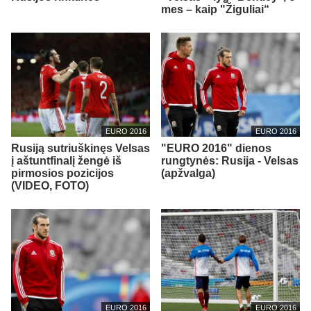
mes – kaip "Žiguliai“
EURO 2016
EURO 2016
Rusiją sutriuškinęs Velsas
"EURO 2016" dienos
į aštuntfinalį žengė iš
rungtynės: Rusija - Velsas
pirmosios pozicijos
(apžvalga)
(VIDEO, FOTO)
EURO 2016
EURO 2016