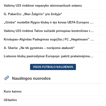
Vaikinų U15 rinktinei nepavyko atsirevanšuoti estams
G. Paberžis: „Man Žalgiris“ yra širdyje“
„Gintra“ nustelbė Rygos klubą ir tęs kovas UEFA Europos taurės atrankoje
Vaikinų U15 rinktinė Taline sužaidė pirmąsias kontrolines rungtynes
Kristupas–Algirdas Padegimas sugrįžta į FC „Hegelmann” B sudėtį
A. Skerla: „Ne tik gynėmės – norėjome atakuoti“
Lietuvos klubų pasirodymai Europoje: patirti pralaimėjimai Kroatijos atstovams
VISOS FUTBOLO NAUJIENOS
Naudingos nuorodos
Kuro kainos
Uždarbis