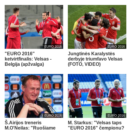
EURO 2016
EURO 2016
"EURO 2016"
Jungtinės Karalystės
ketvirtfinalis: Velsas -
derbyje triumfavo Velsas
Belgija (apžvalga)
(FOTO, VIDEO)
EURO 2016
EURO 2016
Š.Airijos treneris
M. Starkus: "Velsas taps
M.O'Neilas: "Ruošiame
"EURO 2016" čempionu?