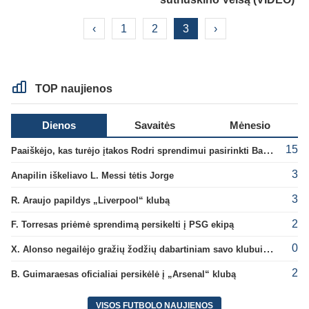
‹
1
2
3
›
TOP naujienos
Dienos
Savaitės
Mėnesio
15
Paaiškėjo, kas turėjo įtakos Rodri sprendimui pasirinkti Barselonos pusę
3
Anapilin iškeliavo L. Messi tėtis Jorge
3
R. Araujo papildys „Liverpool“ klubą
2
F. Torresas priėmė sprendimą persikelti į PSG ekipą
0
X. Alonso negailėjo gražių žodžių dabartiniam savo klubui „Chelsea“
2
B. Guimaraesas oficialiai persikėlė į „Arsenal“ klubą
VISOS FUTBOLO NAUJIENOS