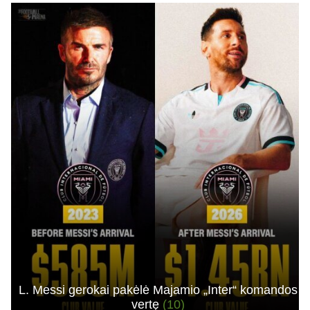
Cucurrlla bus siaubas manau Real komandoje. Kažkaip man atrodo vėl bus
gynyboje ne kažkas.
L. Messi gerokai pakėlė Majamio „Inter“ komandos
vertę
(10)