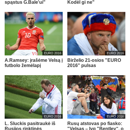
spąstus G.Bale'ui"
Kodėl gi ne"
EURO 2016
EURO 2016
A.Ramsey: įrašėme Velsą į
Birželio 21-osios "EURO
futbolo žemėlapį
2016" pulsas
EURO 2016
EURO 2016
L. Sluckis pasitraukė iš
Rusų atstovas po fiasko:
Rusijos rinktinės
"Velsas – lyg "Bentley“, o