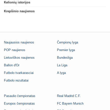
Kelionių istorijos
Krepšinio naujienos
Naujausios naujienos
Čempionų lyga
POP naujienos
Premier lyga
Lietuviškos naujienos
Bundesliga
Ballon d'Or
La Liga
Futbolo tvarkarasciai
A lyga
Futbolo rezultatai
Pasaulio čempionatas
Real Madrid C.F.
Europos čempionatas
FC Bayern Munich