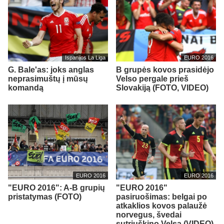
Ispanijos La Liga
EURO 2016
G. Bale'as: joks anglas
B grupės kovos prasidėjo
neprasimuštų į mūsų
Velso pergale prieš
komandą
Slovakiją (FOTO, VIDEO)
EURO 2016
EURO 2016
"EURO 2016": A-B grupių
"EURO 2016"
pristatymas (FOTO)
pasiruošimas: belgai po
atkaklios kovos palaužė
norvegus, švedai
sutriuškino Velsą (VIDEO)