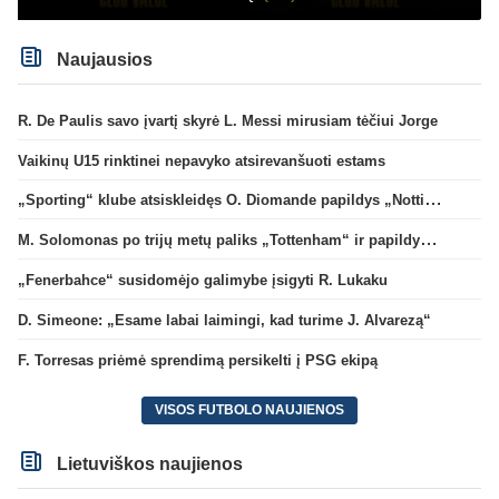
Naujausios
R. De Paulis savo įvartį skyrė L. Messi mirusiam tėčiui Jorge
Vaikinų U15 rinktinei nepavyko atsirevanšuoti estams
„Sporting“ klube atsiskleidęs O. Diomande papildys „Nottingham“ gretas
M. Solomonas po trijų metų paliks „Tottenham“ ir papildys „West Ham“ klubą
„Fenerbahce“ susidomėjo galimybe įsigyti R. Lukaku
D. Simeone: „Esame labai laimingi, kad turime J. Alvarezą“
F. Torresas priėmė sprendimą persikelti į PSG ekipą
VISOS FUTBOLO NAUJIENOS
Lietuviškos naujienos