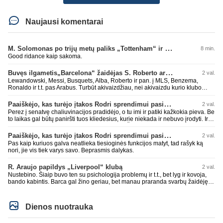
Naujausi komentarai
M. Solomonas po trijų metų paliks „Tottenham“ ir papildys „West Ham“ klubą
8 min.
Good ridance kaip sakoma.
Buvęs ilgametis„Barcelona“ žaidėjas S. Roberto artėja link persikėlimo į MLS
2 val.
Lewandowski, Messi, Busquets, Alba, Roberto ir pan. į MLS, Benzema,
Ronaldo ir t.t. pas Arabus. Turbūt akivaizdžiau, nei akivaizdu kurio klubo
žaidėjų labiai myli pinigėlius, o ne žaidimą. Gal todėl ir tų laimėjimų
paskutiniu me tu ne tiek daug.
Paaiškėjo, kas turėjo įtakos Rodri sprendimui pasirinkti Barselonos pusę
2 val.
Perez į senatvę chaliuvinacijos pradidėjo, o tu imi ir patiki kažkokia pieva. Be
to laikas gal būtų paniršti tuos kliedesius, kurie niekada ir nebuvo įrodyti. Ir
nepamiršti kaip pačius palaikė 90% teisėjų. Šiki į ant kitų, nors patys mėšle
esat. Kažkaip ne skaniai kvepia. RM todėl ir yra vienas nekenčiamiausių
Paaiškėjo, kas turėjo įtakos Rodri sprendimui pasirinkti Barselonos pusę
2 val.
daugumos fanų klubas, nes pastoviai verke ir verkia kažkokius kliedesius.
Pas kaip kuriuos galva neatlieka tiesioginės funkcijos matyt, tad rašyk ką
Remktis ne kažkokio Perezo kliedesiais, o faktais.
nori, jie vis tiek varys savo. Beprasmis dalykas.
R. Araujo papildys „Liverpool“ klubą
2 val.
Nustebino. Šiaip buvo ten su psichologija problemų ir t.t., bet lyg ir kovoja,
bando kabintis. Barca gal žino geriau, bet manau praranda svarbų žaidėję.
Duobių būna pas visus. Jau Rashford paleido, Ter Stegen su Inaki Pena
paleido, čia dabar dar vienas. Įdomiai Deco tvarkosi ir Hansi Flick formuoja
sudėtį. Rezultatai nėra tragiški, anaiptol yra teigiamų žingsnių. Bet UEFA CL
Dienos nuotrauka
nelaimimas, praeitais metais jau Copa del Rey pralaimėtas ir pan. Jau
praeitais metais neteko gynybos vieno iš ramščių. RM kaip tik pasistiprino.