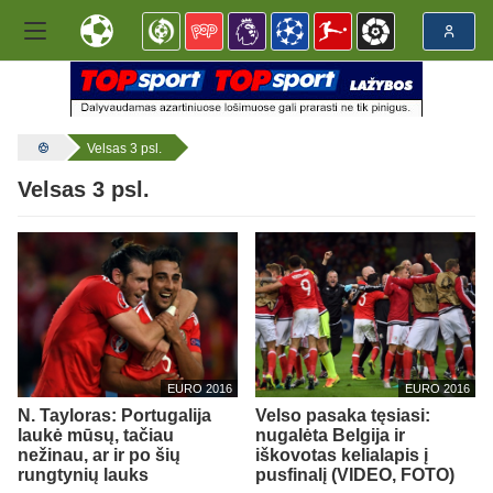
Velsas 3 psl.
Velsas 3 psl.
EURO 2016
EURO 2016
N. Tayloras: Portugalija
Velso pasaka tęsiasi:
laukė mūsų, tačiau
nugalėta Belgija ir
nežinau, ar ir po šių
iškovotas kelialapis į
rungtynių lauks
pusfinalį (VIDEO, FOTO)