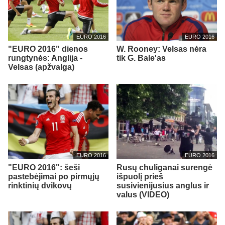
EURO 2016
EURO 2016
"EURO 2016" dienos
W. Rooney: Velsas nėra
rungtynės: Anglija -
tik G. Bale'as
Velsas (apžvalga)
EURO 2016
EURO 2016
"EURO 2016": šeši
Rusų chuliganai surengė
pastebėjimai po pirmųjų
išpuolį prieš
rinktinių dvikovų
susivienijusius anglus ir
valus (VIDEO)