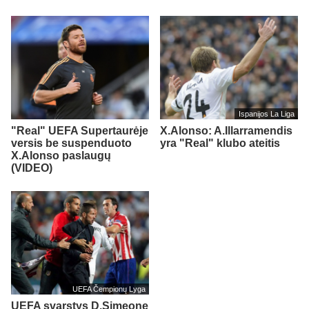
Ispanijos La Liga
"Real" UEFA Supertaurėje
X.Alonso: A.Illarramendis
versis be suspenduoto
yra "Real" klubo ateitis
X.Alonso paslaugų
(VIDEO)
UEFA Čempionų Lyga
UEFA svarstys D.Simeone