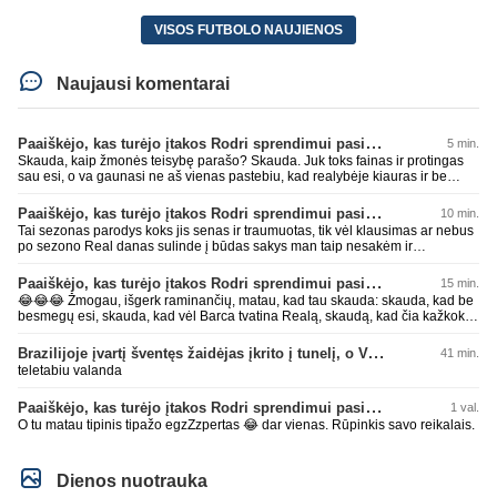
VISOS FUTBOLO NAUJIENOS
Naujausi komentarai
Paaiškėjo, kas turėjo įtakos Rodri sprendimui pasirinkti Barselonos pusę
5 min.
Skauda, kaip žmonės teisybę parašo? Skauda. Juk toks fainas ir protingas
sau esi, o va gaunasi ne aš vienas pastebiu, kad realybėje kiauras ir be
smegenų. Sėkmęs, bičiuli, visais gyvenimo atvejais rinktis AI, geriau pataria
nei kas kitas 😂😂😂 Per mažai tos mėlynos ar žalios pievos apkakojai
Paaiškėjo, kas turėjo įtakos Rodri sprendimui pasirinkti Barselonos pusę
10 min.
kurioje kaip avinas lakstai... per mažai bičiuli... 💩💩💩
Tai sezonas parodys koks jis senas ir traumuotas, tik vėl klausimas ar nebus
po sezono Real danas sulinde į būdas sakys man taip nesakėm ir
nekalbėjom.Tipinis balto skuduriuko pasivartymas. Man tai juokinga kaip jie
degraduoja su tais išsivartymais. Gal todėl ir problema, kad tiek pats klubas,
Paaiškėjo, kas turėjo įtakos Rodri sprendimui pasirinkti Barselonos pusę
15 min.
tiek jo fanai begalviai ir užtat titulų badas jau 2 metai iš eilės, žiūrėsim ar ir
😂😂😂 Žmogau, išgerk raminančių, matau, kad tau skauda: skauda, kad be
trečiam nebus taip. O kiti klubai savo darbus daro, o ne tuščiai čia 💩
besmegų esi, skauda, kad vėl Barca tvatina Realą, skaudą, kad čia kažkoks
palikinėja ant kurių patys paskui paslysta.
įsišokęs BarcaFanas5577 be smegenų išvadino ir negali atsikirsti, nes AI
nepatare ką daryti, pyksti, nes pačio galva tuščia ir toliau mynkai įžeidinėjimų
Brazilijoje įvartį šventęs žaidėjas įkrito į tunelį, o VAR įvartį atšaukė
41 min.
kortą. Ech, žmogau, žmogau... geriau tu būtųm patylėjelęs. P.S. Taip žinau
teletabiu valanda
kaip veikia AI, todėl ir sugebu jį sudurninti, ne kartą jau tai pavyko. O tu kaip
ta minėta pone imei ir priėmiai, kaip už gryną. Aš pripažinau gandus? Aš
Paaiškėjo, kas turėjo įtakos Rodri sprendimui pasirinkti Barselonos pusę
1 val.
parašiau faktą. Ant kiek tu be smegenų, wow, žiauriai man gėda už tave.
Sėkmės, bičiuli, matau, kad toliau bus tik drgradavimas pačio, užtenka ir taip
O tu matau tipinis tipažo egzZzpertas 😂 dar vienas. Rūpinkis savo reikalais.
jau visi mato ant kiek tas avinas esi, apie kurį taip prirašei, toj mėlynoj/žalioj
koks blemba skyrtumas.... besmegenų esantis avinas ir bus tik avinas... daug
čia apie save balvone prirašei. Gėda man už tave. Toks iš retesnių bukumo
Dienos nuotrauka
esi čia.