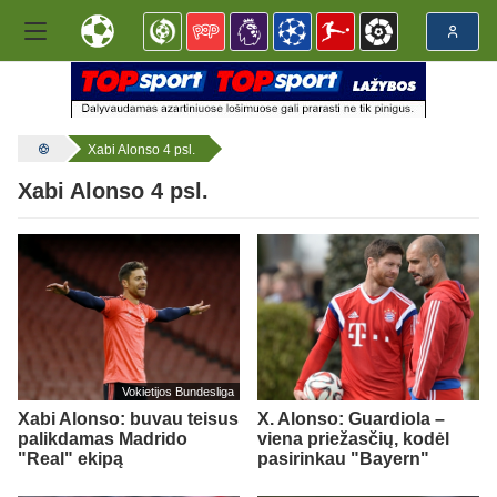
Xabi Alonso 4 psl.
Xabi Alonso 4 psl.
Vokietijos Bundesliga
Xabi Alonso: buvau teisus
X. Alonso: Guardiola –
palikdamas Madrido
viena priežasčių, kodėl
"Real" ekipą
pasirinkau "Bayern"