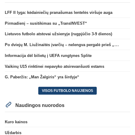
LFF II lyga: kėdainiečių pranašumas lentelės viršuje auga
Pirmadienį – susitikimas su „TransINVEST“
Lietuvos futbolo atstovai užsienyje (rugpjūčio 3-9 dienos)
Po dviejų M. Liužinaitės įvarčių – nelengva pergalė prieš „Bangą“
Informacija dėl bilietų į UEFA rungtynes Splite
Vaikinų U15 rinktinei nepavyko atsirevanšuoti estams
G. Paberžis: „Man Žalgiris“ yra širdyje“
VISOS FUTBOLO NAUJIENOS
Naudingos nuorodos
Kuro kainos
Uždarbis