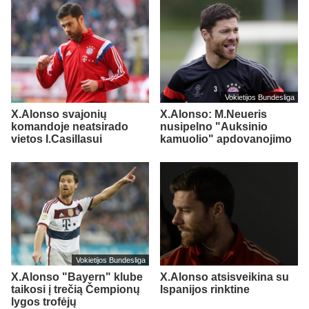
Vokietijos Bundesliga
X.Alonso svajonių
X.Alonso: M.Neueris
komandoje neatsirado
nusipelno "Auksinio
vietos I.Casillasui
kamuolio" apdovanojimo
Vokietijos Bundesliga
X.Alonso "Bayern" klube
X.Alonso atsisveikina su
taikosi į trečią Čempionų
Ispanijos rinktine
lygos trofėjų