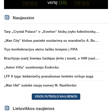
vertę
(10)
Naujausios
Tarp „Crystal Palace“ ir „Everton“ klubų įvyks futbolininkų mainai
„Man City“ klubas pasiekė susitarimą su marokiečiu A. Bouaddi
Trys konfederacijos atviru laišku kreipėsi į FIFA
Brazilijoje įvartį šventęs žaidėjas įkrito į tunelį, o VAR įvartį atšaukė
„Aston Villa“ susidomėjo Endricku
LFF II lyga: kėdainiečių pranašumas lentelės viršuje auga
„Man Utd“ suteikė naują numerį M. Rashfordui
VISOS FUTBOLO NAUJIENOS
Lietuviškos naujienos