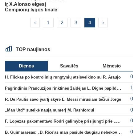
ir X.Alonso elgesį
Čempionų lygos finale
‹
1
2
3
4
›
TOP naujienos
Dienos
Savaitės
Mėnesio
0
H. Flickas po kontrolinių rungtynių atsisveikino su R. Araujo
1
Pagrindinis Prancūzijos rinktinės žaidėjas L. Digne papildė PSG gretas
0
R. De Paulis savo įvartį skyrė L. Messi mirusiam tėčiui Jorge
0
„Man Utd“ suteikė naują numerį M. Rashfordui
0
F. Lopezas pakomentavo Rodri galimybę prisijungti prie „Barcelona“ ekipos
0
B. Guimaraesas: „D. Rice'as man pasiūlė daugiau nebekovoti tarpusavyje“