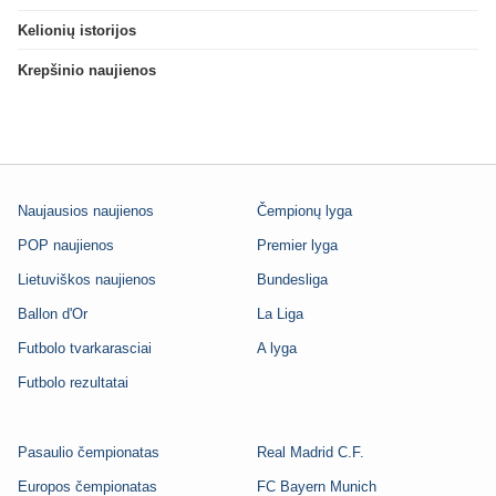
Kelionių istorijos
Krepšinio naujienos
Naujausios naujienos
Čempionų lyga
POP naujienos
Premier lyga
Lietuviškos naujienos
Bundesliga
Ballon d'Or
La Liga
Futbolo tvarkarasciai
A lyga
Futbolo rezultatai
Pasaulio čempionatas
Real Madrid C.F.
Europos čempionatas
FC Bayern Munich