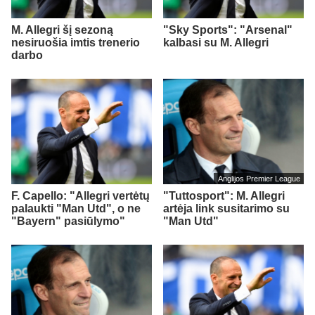
M. Allegri šį sezoną
"Sky Sports": "Arsenal"
nesiruošia imtis trenerio
kalbasi su M. Allegri
darbo
Anglijos Premier League
F. Capello: "Allegri vertėtų
"Tuttosport": M. Allegri
palaukti "Man Utd", o ne
artėja link susitarimo su
"Bayern" pasiūlymo"
"Man Utd"