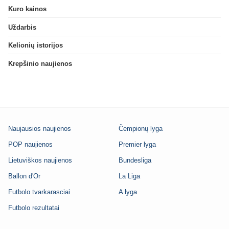
Kuro kainos
Uždarbis
Kelionių istorijos
Krepšinio naujienos
Naujausios naujienos
Čempionų lyga
POP naujienos
Premier lyga
Lietuviškos naujienos
Bundesliga
Ballon d'Or
La Liga
Futbolo tvarkarasciai
A lyga
Futbolo rezultatai