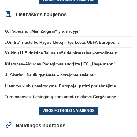
Lietuviškos naujienos
G. Paberžis: „Man Žalgiris“ yra širdyje“
„Gintra“ nustelbė Rygos klubą ir tęs kovas UEFA Europos taurės atrankoje
Vaikinų U15 rinktinė Taline sužaidė pirmąsias kontrolines rungtynes
Kristupas–Algirdas Padegimas sugrįžta į FC „Hegelmann” B sudėtį
A. Skerla: „Ne tik gynėmės – norėjome atakuoti“
Lietuvos klubų pasirodymai Europoje: patirti pralaimėjimai Kroatijos atstovams
Turo anonsas: tiesioginių konkurentų dvikova Gargžduose
VISOS FUTBOLO NAUJIENOS
Naudingos nuorodos