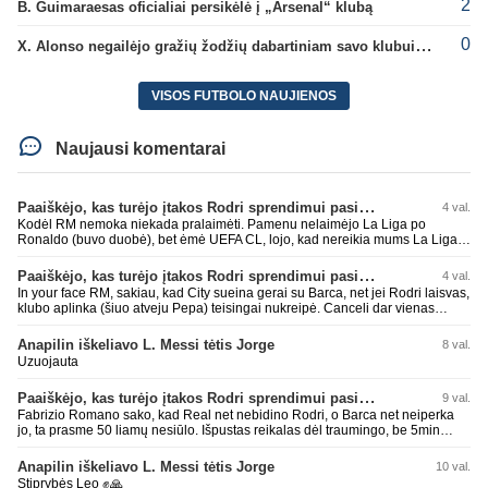
2
B. Guimaraesas oficialiai persikėlė į „Arsenal“ klubą
0
X. Alonso negailėjo gražių žodžių dabartiniam savo klubui „Chelsea“
VISOS FUTBOLO NAUJIENOS
Naujausi komentarai
Paaiškėjo, kas turėjo įtakos Rodri sprendimui pasirinkti Barselonos pusę
4 val.
Kodėl RM nemoka niekada pralaimėti. Pamenu nelaimėjo La Liga po
Ronaldo (buvo duobė), bet ėmė UEFA CL, lojo, kad nereikia mums La Liga,
kaip n metų nepasisekė laimėti dar tada Benzema lyg užmetė, kad nori
laimėti La Liga. Dabar vėl gavo nuo Barcos ir Rodri ateina ne pas juos, vėl
Paaiškėjo, kas turėjo įtakos Rodri sprendimui pasirinkti Barselonos pusę
4 val.
nereikia mums jo, senas ir t.t. Gal davai vyriškai priimkit tuos pralaimėjimus
In your face RM, sakiau, kad City sueina gerai su Barca, net jei Rodri laisvas,
be kvailų nereikia, nenorim ir t.t.
klubo aplinka (šiuo atveju Pepa) teisingai nukreipė. Canceli dar vienas
buves Rodri bendraklubis, bus įdomus sezonas. Abu apsipirko neblogai.
Super
Anapilin iškeliavo L. Messi tėtis Jorge
8 val.
Uzuojauta
Paaiškėjo, kas turėjo įtakos Rodri sprendimui pasirinkti Barselonos pusę
9 val.
Fabrizio Romano sako, kad Real net nebidino Rodri, o Barca net neiperka
jo, ta prasme 50 liamų nesiūlo. Išpustas reikalas dėl traumingo, be 5min
dieduko.
Anapilin iškeliavo L. Messi tėtis Jorge
10 val.
Stiprybės Leo ✊🙏