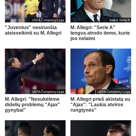
UEFA Čempionų Lyga
Italijos Serie A
"Juventus" nesiruošia
M. Allegri: "Serie A"
atsisveikinti su M. Allegri
lengva atrodo tiems, kurie
jos nelaimi
UEFA Čempionų Lyga
UEFA Čempionų Lyga
M. Allegri: "Nesukėlėme
M. Allegri prieš akistatą su
didelių problemų "Ajax"
"Ajax": "Laukia atviros
gynybai"
rungtynės"