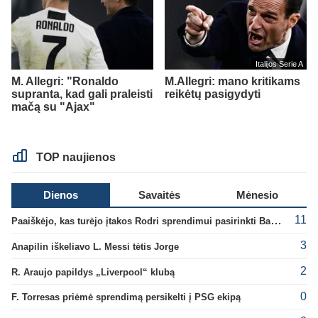
Italijos Serie A
M. Allegri: "Ronaldo
M.Allegri: mano kritikams
supranta, kad gali praleisti
reikėtų pasigydyti
mačą su "Ajax"
TOP naujienos
Dienos
Savaitės
Mėnesio
11
Paaiškėjo, kas turėjo įtakos Rodri sprendimui pasirinkti Barselonos pusę
3
Anapilin iškeliavo L. Messi tėtis Jorge
2
R. Araujo papildys „Liverpool“ klubą
0
F. Torresas priėmė sprendimą persikelti į PSG ekipą