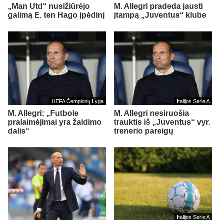
„Man Utd“ nusižiūrėjo
M. Allegri pradeda jausti
galimą E. ten Hago įpėdinį
įtampą „Juventus“ klube
UEFA Čempionų Lyga
Italijos Serie A
M. Allegri: „Futbole
M. Allegri nesiruošia
pralaimėjimai yra žaidimo
trauktis iš „Juventus“ vyr.
dalis“
trenerio pareigų
Italijos Serie A