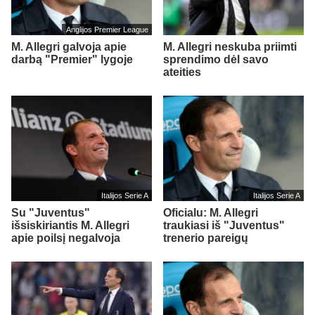
Anglijos Premier League
M. Allegri galvoja apie
M. Allegri neskuba priimti
darbą "Premier" lygoje
sprendimo dėl savo
ateities
Italijos Serie A
Italijos Serie A
Su "Juventus"
Oficialu: M. Allegri
išsiskiriantis M. Allegri
traukiasi iš "Juventus"
apie poilsį negalvoja
trenerio pareigų