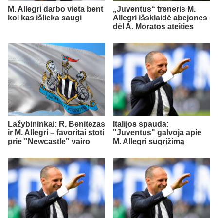
M. Allegri darbo vieta bent
„Juventus“ treneris M.
kol kas išlieka saugi
Allegri išsklaidė abejones
dėl A. Moratos ateities
Lažybininkai: R. Benitezas
Italijos spauda:
ir M. Allegri – favoritai stoti
"Juventus" galvoja apie
prie "Newcastle" vairo
M. Allegri sugrįžimą