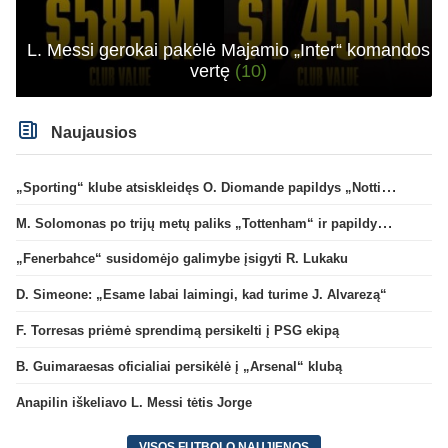
L. Messi gerokai pakėlė Majamio „Inter“ komandos
vertę
(10)
Naujausios
„Sporting“ klube atsiskleidęs O. Diomande papildys „Nottingham“ gretas
M. Solomonas po trijų metų paliks „Tottenham“ ir papildys „West Ham“ klubą
„Fenerbahce“ susidomėjo galimybe įsigyti R. Lukaku
D. Simeone: „Esame labai laimingi, kad turime J. Alvarezą“
F. Torresas priėmė sprendimą persikelti į PSG ekipą
B. Guimaraesas oficialiai persikėlė į „Arsenal“ klubą
Anapilin iškeliavo L. Messi tėtis Jorge
VISOS FUTBOLO NAUJIENOS