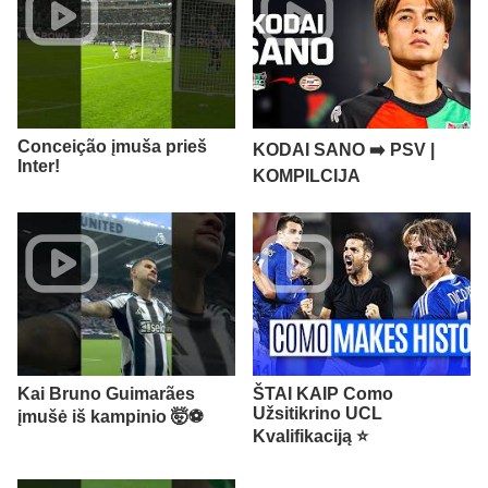
Conceição įmuša prieš
KODAI SANO ➡️ PSV |
Inter!
KOMPILCIJA
Kai Bruno Guimarães
ŠTAI KAIP Como
Užsitikrino UCL
įmušė iš kampinio 🤯⚽️
Kvalifikaciją ⭐