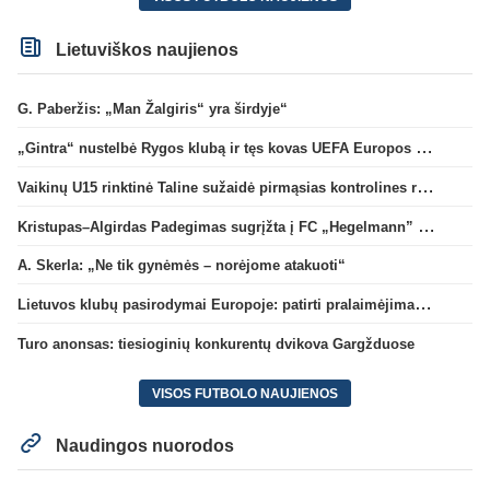
Lietuviškos naujienos
G. Paberžis: „Man Žalgiris“ yra širdyje“
„Gintra“ nustelbė Rygos klubą ir tęs kovas UEFA Europos taurės atrankoje
Vaikinų U15 rinktinė Taline sužaidė pirmąsias kontrolines rungtynes
Kristupas–Algirdas Padegimas sugrįžta į FC „Hegelmann” B sudėtį
A. Skerla: „Ne tik gynėmės – norėjome atakuoti“
Lietuvos klubų pasirodymai Europoje: patirti pralaimėjimai Kroatijos atstovams
Turo anonsas: tiesioginių konkurentų dvikova Gargžduose
VISOS FUTBOLO NAUJIENOS
Naudingos nuorodos