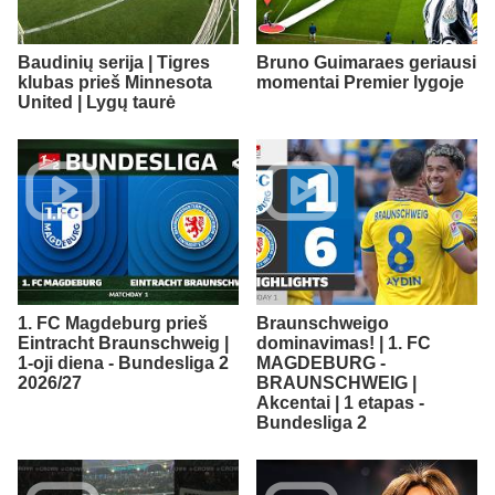
Baudinių serija | Tigres
Bruno Guimaraes geriausi
klubas prieš Minnesota
momentai Premier lygoje
United | Lygų taurė
1. FC Magdeburg prieš
Braunschweigo
Eintracht Braunschweig |
dominavimas! | 1. FC
1-oji diena - Bundesliga 2
MAGDEBURG -
2026/27
BRAUNSCHWEIG |
Akcentai | 1 etapas -
Bundesliga 2