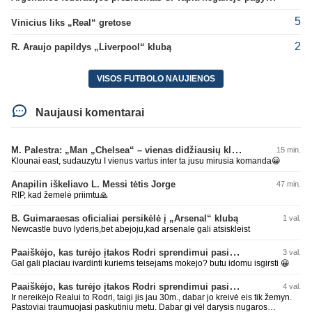
5
Vinicius liks „Real“ gretose
2
R. Araujo papildys „Liverpool“ klubą
VISOS FUTBOLO NAUJIENOS
Naujausi komentarai
M. Palestra: „Man „Chelsea“ – vienas didžiausių klubų futbole“
15 min.
Klounai east, sudauzytu I vienus vartus inter ta jusu mirusia komanda😀
Anapilin iškeliavo L. Messi tėtis Jorge
47 min.
RIP, kad žemelė priimtu🙏
B. Guimaraesas oficialiai persikėlė į „Arsenal“ klubą
1 val.
Newcastle buvo lyderis,bet abejoju,kad arsenale gali atsiskleist
Paaiškėjo, kas turėjo įtakos Rodri sprendimui pasirinkti Barselonos pusę
3 val.
Gal gali placiau ivardinti kuriems teisejams mokejo? butu idomu isgirsti 😀
Paaiškėjo, kas turėjo įtakos Rodri sprendimui pasirinkti Barselonos pusę
4 val.
Ir nereikėjo Realui to Rodri, taigi jis jau 30m., dabar jo kreivė eis tik žemyn.
Pastoviai traumuojasi paskutiniu metu. Dabar gi vėl darysis nugaros