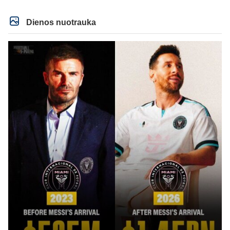
operaciją, tai kada grįš į aikštę? Po pusės metų? Ne ne ačiū. Viskas gerai,
Real turi ir geresnių opcijų, Mauras viską sustatys į vietas. Jeigu jis iš tikro
būtų buvęs reikalingas, Perezas būtų ir pasiėmęs seniai. Beja ir ManCity, ne
Dienos nuotrauka
šiaip sau paleidžia jį. Sėkmės jam Barcoje, galės su savo korešais iš
rinktinės kartu pažaisti karjeros saulėlydyje.