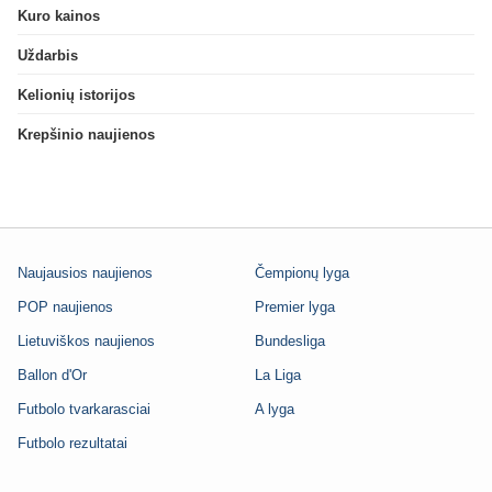
Kuro kainos
Uždarbis
Kelionių istorijos
Krepšinio naujienos
Naujausios naujienos
Čempionų lyga
POP naujienos
Premier lyga
Lietuviškos naujienos
Bundesliga
Ballon d'Or
La Liga
Futbolo tvarkarasciai
A lyga
Futbolo rezultatai