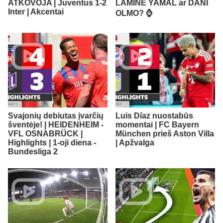
ATKOVOJA | Juventus 1-2
LAMINE YAMAL ar DANI
Inter | Akcentai
OLMO? ⌚️
Svajonių debiutas įvarčių
Luis Díaz nuostabūs
šventėje! | HEIDENHEIM -
momentai | FC Bayern
VFL OSNABRÜCK |
München prieš Aston Villa
Highlights | 1-oji diena -
| Apžvalga
Bundesliga 2