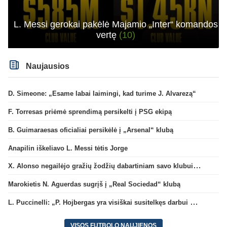
L. Messi gerokai pakėlė Majamio „Inter“ komandos
vertę
(10)
Naujausios
D. Simeone: „Esame labai laimingi, kad turime J. Alvarezą“
F. Torresas priėmė sprendimą persikelti į PSG ekipą
B. Guimaraesas oficialiai persikėlė į „Arsenal“ klubą
Anapilin iškeliavo L. Messi tėtis Jorge
X. Alonso negailėjo gražių žodžių dabartiniam savo klubui „Chelsea“
Marokietis N. Aguerdas sugrįš į „Real Sociedad“ klubą
L. Puccinelli: „P. Hojbergas yra visiškai susitelkęs darbui Marselyje“
VISOS FUTBOLO NAUJIENOS