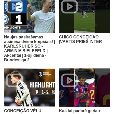
Naujas pasirašymas
CHICO CONCEICAO
atsineša dviem krepšiais! |
ĮVARTIS PRIEŠ INTER
KARLSRUHER SC -
ARMINIA BIELEFELD |
Akcentai | 1-oji diena -
Bundesliga 2
CONCEIÇÃO VĖLU
Kas tai padarė geriau: