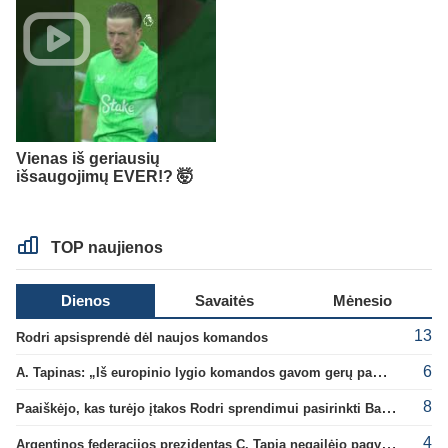
Vienas iš geriausių
išsaugojimų EVER!? 🤯
TOP naujienos
Dienos
Savaitės
Mėnesio
13
Rodri apsisprendė dėl naujos komandos
6
A. Tapinas: „Iš europinio lygio komandos gavom gerų pamokų“
8
Paaiškėjo, kas turėjo įtakos Rodri sprendimui pasirinkti Barselonos pusę
4
Argentinos federacijos prezidentas C. Tapia negailėjo pagyrų G. Infantino