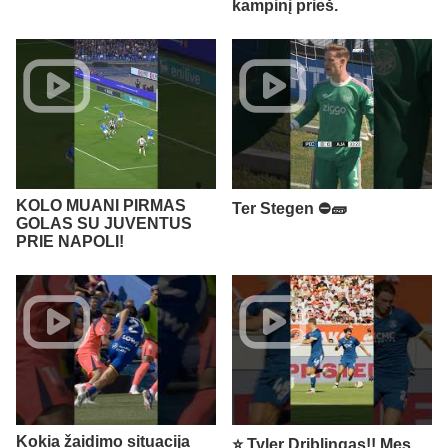
kampinį prieš.
KOLO MUANI PIRMAS
Ter Stegen ⛔🧱
GOLAS SU JUVENTUS
PRIE NAPOLI!
Kokia žaidimo situacija
⭐️ Tyler Driblingas!! Mes