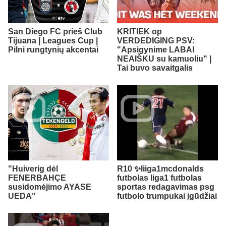
San Diego FC prieš Club
KRITIEK op
Tijuana | Leagues Cup |
VERDEDIGING PSV:
Pilni rungtynių akcentai
"Apsigynime LABAI
NEAIŠKU su kamuoliu" |
Tai buvo savaitgalis
"Huiverig dėl
R10 ✨liiga1mcdonalds
FENERBAHÇE
futbolas liga1 futbolas
susidomėjimo AYASE
sportas redagavimas psg
UEDA"
futbolo trumpukai įgūdžiai