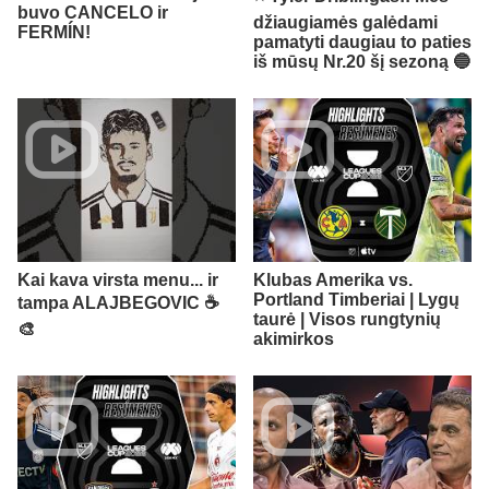
buvo CANCELO ir
džiaugiamės galėdami
FERMÍN!
pamatyti daugiau to paties
iš mūsų Nr.20 šį sezoną 🔵
Kai kava virsta menu... ir
Klubas Amerika vs.
Portland Timberiai | Lygų
tampa ALAJBEGOVIC ☕️
taurė | Visos rungtynių
🎨
akimirkos