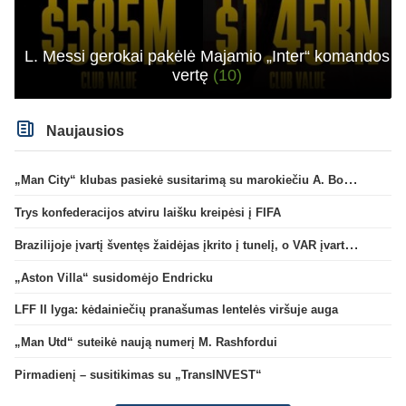
L. Messi gerokai pakėlė Majamio „Inter“ komandos
vertę
(10)
Naujausios
„Man City“ klubas pasiekė susitarimą su marokiečiu A. Bouaddi
Trys konfederacijos atviru laišku kreipėsi į FIFA
Brazilijoje įvartį šventęs žaidėjas įkrito į tunelį, o VAR įvartį atšaukė
„Aston Villa“ susidomėjo Endricku
LFF II lyga: kėdainiečių pranašumas lentelės viršuje auga
„Man Utd“ suteikė naują numerį M. Rashfordui
Pirmadienį – susitikimas su „TransINVEST“