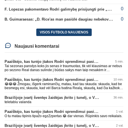
0
F. Lopezas pakomentavo Rodri galimybę prisijungti prie „Barcelona“ ekipos
0
B. Guimaraesas: „D. Rice'as man pasiūlė daugiau nebekovoti tarpusavyje“
VISOS FUTBOLO NAUJIENOS
Naujausi komentarai
Paaiškėjo, kas turėjo įtakos Rodri sprendimui pasirinkti Barselonos pusę
5 min.
Tai sezonas parodys koks jis senas ir traumuotas, tik vėl klausimas ar nebus
po sezono Real danas sulinde į būdas sakys man taip nesakėm ir
nekalbėjom.Tipinis balto skuduriuko pasivartymas. Man tai juokinga kaip jie
degraduoja su tais išsivartymais. Gal todėl ir problema, kad tiek pats klubas,
Paaiškėjo, kas turėjo įtakos Rodri sprendimui pasirinkti Barselonos pusę
10 min.
tiek jo fanai begalviai ir užtat titulų badas jau 2 metai iš eilės, žiūrėsim ar ir
😂😂😂 Žmogau, išgerk raminančių, matau, kad tau skauda: skauda, kad be
trečiam nebus taip. O kiti klubai savo darbus daro, o ne tuščiai čia 💩
besmegų esi, skauda, kad vėl Barca tvatina Realą, skaudą, kad čia kažkoks
palikinėja ant kurių patys paskui paslysta.
įsišokęs BarcaFanas5577 be smegenų išvadino ir negali atsikirsti, nes AI
nepatare ką daryti, pyksti, nes pačio galva tuščia ir toliau mynkai įžeidinėjimų
Brazilijoje įvartį šventęs žaidėjas įkrito į tunelį, o VAR įvartį atšaukė
36 min.
kortą. Ech, žmogau, žmogau... geriau tu būtųm patylėjelęs. P.S. Taip žinau
teletabiu valanda
kaip veikia AI, todėl ir sugebu jį sudurninti, ne kartą jau tai pavyko. O tu kaip
ta minėta pone imei ir priėmiai, kaip už gryną. Aš pripažinau gandus? Aš
Paaiškėjo, kas turėjo įtakos Rodri sprendimui pasirinkti Barselonos pusę
1 val.
parašiau faktą. Ant kiek tu be smegenų, wow, žiauriai man gėda už tave.
Sėkmės, bičiuli, matau, kad toliau bus tik drgradavimas pačio, užtenka ir taip
O tu matau tipinis tipažo egzZzpertas 😂 dar vienas. Rūpinkis savo reikalais.
jau visi mato ant kiek tas avinas esi, apie kurį taip prirašei, toj mėlynoj/žalioj
koks blemba skyrtumas.... besmegenų esantis avinas ir bus tik avinas... daug
Brazilijoje įvartį šventęs žaidėjas įkrito į tunelį, o VAR įvartį atšaukė
2 val.
čia apie save balvone prirašei. Gėda man už tave. Toks iš retesnių bukumo