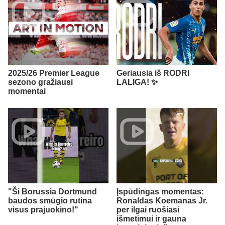
2025/26 Premier League
Geriausia iš RODRI
sezono gražiausi
LALIGA! ✨
momentai
"Ši Borussia Dortmund
Įspūdingas momentas:
baudos smūgio rutina
Ronaldas Koemanas Jr.
visus prajuokino!"
per ilgai ruošiasi
išmetimui ir gauna