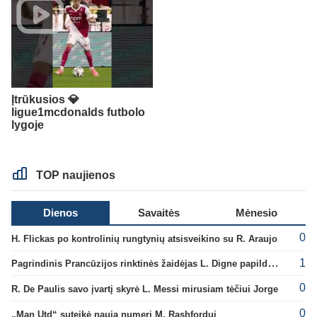
Įtrūkusios 💎
ligue1mcdonalds futbolo
lygoje
TOP naujienos
Dienos
Savaitės
Mėnesio
0
H. Flickas po kontrolinių rungtynių atsisveikino su R. Araujo
1
Pagrindinis Prancūzijos rinktinės žaidėjas L. Digne papildė PSG gretas
0
R. De Paulis savo įvartį skyrė L. Messi mirusiam tėčiui Jorge
0
„Man Utd“ suteikė naują numerį M. Rashfordui