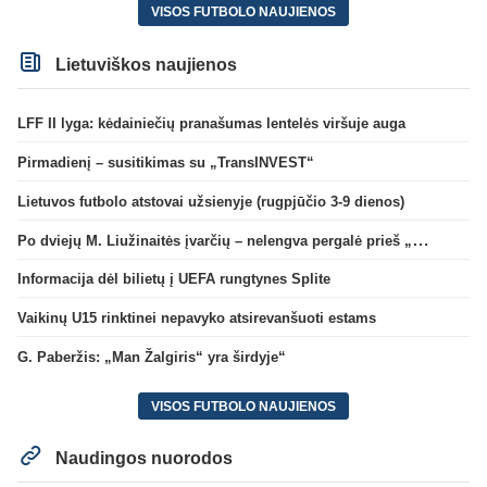
VISOS FUTBOLO NAUJIENOS
Lietuviškos naujienos
LFF II lyga: kėdainiečių pranašumas lentelės viršuje auga
Pirmadienį – susitikimas su „TransINVEST“
Lietuvos futbolo atstovai užsienyje (rugpjūčio 3-9 dienos)
Po dviejų M. Liužinaitės įvarčių – nelengva pergalė prieš „Bangą“
Informacija dėl bilietų į UEFA rungtynes Splite
Vaikinų U15 rinktinei nepavyko atsirevanšuoti estams
G. Paberžis: „Man Žalgiris“ yra širdyje“
VISOS FUTBOLO NAUJIENOS
Naudingos nuorodos