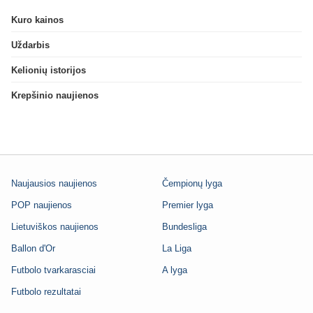
Kuro kainos
Uždarbis
Kelionių istorijos
Krepšinio naujienos
Naujausios naujienos
Čempionų lyga
POP naujienos
Premier lyga
Lietuviškos naujienos
Bundesliga
Ballon d'Or
La Liga
Futbolo tvarkarasciai
A lyga
Futbolo rezultatai