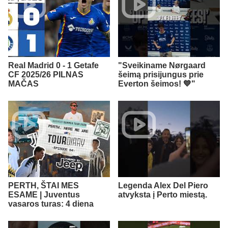
Real Madrid 0 - 1 Getafe
"Sveikiname Nørgaard
CF 2025/26 PILNAS
šeimą prisijungus prie
MAČAS
Everton šeimos! 💙"
PERTH, ŠTAI MES
Legenda Alex Del Piero
ESAME | Juventus
atvyksta į Perto miestą.
vasaros turas: 4 diena