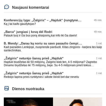
Naujausi komentarai
Konferencijų lyga: „Žalgiris“ – „Hajduk“ (rungtynės tiesiogiai)
45 min.
Ką į tai kaifo gaudytojas?
„Barca“ jungiasi į kovą dėl Rodri
49 min.
Palauk tuoj ir čia bus porą straipsnių,kai info iki čia daeis!
B. Mendy: „Darau ką noriu su savo pasaulio čempionato titulu“
1 val.
Kad pazaides Lenkijoje, nusprende parduoti. Kitas zingsnis - karjera tes kaip
santechnikas.
„Žalgiris“ neturėjo šansų prieš „Hajduk“
1 val.
Hajduk biudžetas iki 50 milijonų. Žalgirio kiek ten, 4-5 milijonai? Zagrebo
Dinamo biudžetas iki 75 milijonų, beje. Su 4-5 milijonais prieš tokius
nepaloši. Čia jums ne Sakartvelas. Kol nebus rimtų investuotojų, kurie
suorganizuotų bent 15-20 milijonų biudžetus, prieš tokius klubus šansų
„Žalgiris“ neturėjo šansų prieš „Hajduk“
1 val.
nebuvo ir nebus. Realu tik su Sakartvelais ir islandais ir pan. tikėtis teigiamo
Reikejo tapina pries runktynes i aikste ileisti bet dar nevelu
rezultato.
Dienos nuotrauka