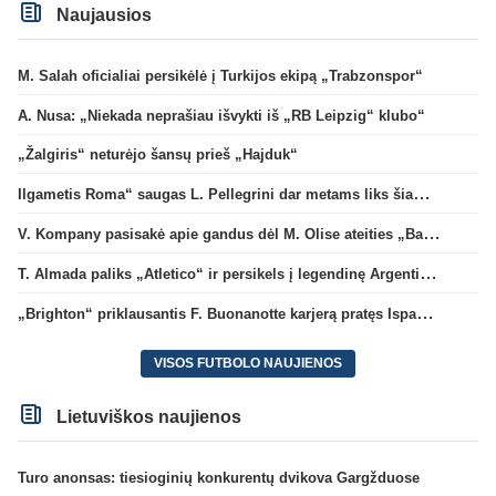
Naujausios
M. Salah oficialiai persikėlė į Turkijos ekipą „Trabzonspor“
A. Nusa: „Niekada neprašiau išvykti iš „RB Leipzig“ klubo“
„Žalgiris“ neturėjo šansų prieš „Hajduk“
Ilgametis Roma“ saugas L. Pellegrini dar metams liks šiame klube
V. Kompany pasisakė apie gandus dėl M. Olise ateities „Bayern“ gretose
T. Almada paliks „Atletico“ ir persikels į legendinę Argentinos ekipą
„Brighton“ priklausantis F. Buonanotte karjerą pratęs Ispanijoje
VISOS FUTBOLO NAUJIENOS
Lietuviškos naujienos
Turo anonsas: tiesioginių konkurentų dvikova Gargžduose