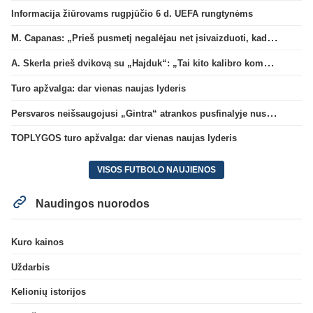
Informacija žiūrovams rugpjūčio 6 d. UEFA rungtynėms
M. Capanas: „Prieš pusmetį negalėjau net įsivaizduoti, kad žaisime prieš „Hajduk“
A. Skerla prieš dvikovą su „Hajduk“: „Tai kito kalibro komanda“
Turo apžvalga: dar vienas naujas lyderis
Persvaros neišsaugojusi „Gintra“ atrankos pusfinalyje nusileido Škotijos čempionėms
TOPLYGOS turo apžvalga: dar vienas naujas lyderis
VISOS FUTBOLO NAUJIENOS
Naudingos nuorodos
Kuro kainos
Uždarbis
Kelionių istorijos