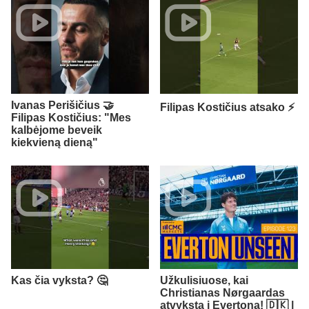
Ivanas Perišičius 🤝
Filipas Kostičius atsako ⚡
Filipas Kostičius: "Mes
kalbėjome beveik
kiekvieną dieną"
Kas čia vyksta? 🤔
Užkulisiuose, kai
Christianas Nørgaardas
atvyksta į Evertoną! 🇩🇰 |