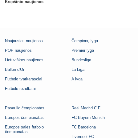
Krepšinio naujienos
Naujausios naujienos
Čempionų lyga
POP naujienos
Premier lyga
Lietuviškos naujienos
Bundesliga
Ballon d'Or
La Liga
Futbolo tvarkarasciai
A lyga
Futbolo rezultatai
Pasaulio čempionatas
Real Madrid C.F.
Europos čempionatas
FC Bayern Munich
Europos salės futbolo
FC Barcelona
čempionatas
Liverpool FC