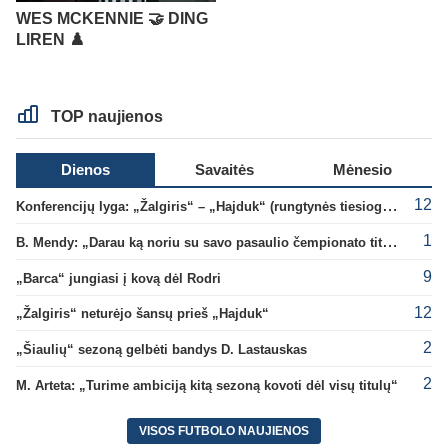
WES MCKENNIE 🤝 DING
LIREN ♟️
TOP naujienos
Dienos
Savaitės
Mėnesio
12
Konferencijų lyga: „Žalgiris“ – „Hajduk“ (rungtynės tiesiogiai)
1
B. Mendy: „Darau ką noriu su savo pasaulio čempionato titulu“
9
„Barca“ jungiasi į kovą dėl Rodri
12
„Žalgiris“ neturėjo šansų prieš „Hajduk“
2
„Šiaulių“ sezoną gelbėti bandys D. Lastauskas
2
M. Arteta: „Turime ambiciją kitą sezoną kovoti dėl visų titulų“
VISOS FUTBOLO NAUJIENOS