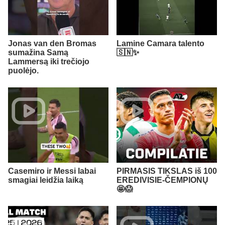
Jonas van den Bromas
Lamine Camara talento
sumažina Samą
🇸🇳✨
Lammersą iki trečiojo
puolėjo.
Casemiro ir Messi labai
PIRMASIS TIKSLAS iš 100
smagiai leidžia laiką
EREDIVISIE-ČEMPIONŲ
🤩😱