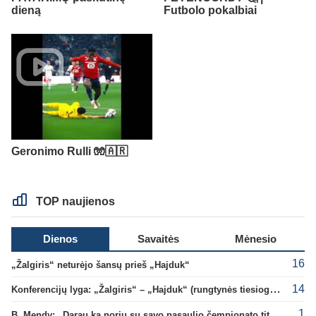
dieną
Futbolo pokalbiai
Geronimo Rulli 🧤🇦🇷
TOP naujienos
Dienos
Savaitės
Mėnesio
16
„Žalgiris“ neturėjo šansų prieš „Hajduk“
14
Konferencijų lyga: „Žalgiris“ – „Hajduk“ (rungtynės tiesiogiai)
1
B. Mendy: „Darau ką noriu su savo pasaulio čempionato titulu“