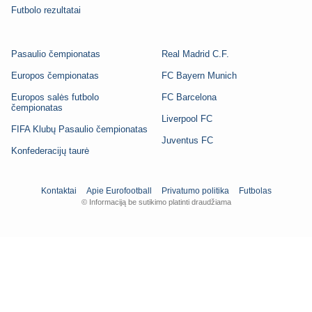
Futbolo rezultatai
Pasaulio čempionatas
Real Madrid C.F.
Europos čempionatas
FC Bayern Munich
Europos salės futbolo
FC Barcelona
čempionatas
Liverpool FC
FIFA Klubų Pasaulio čempionatas
Juventus FC
Konfederacijų taurė
Kontaktai
Apie Eurofootball
Privatumo politika
Futbolas
© Informaciją be sutikimo platinti draudžiama