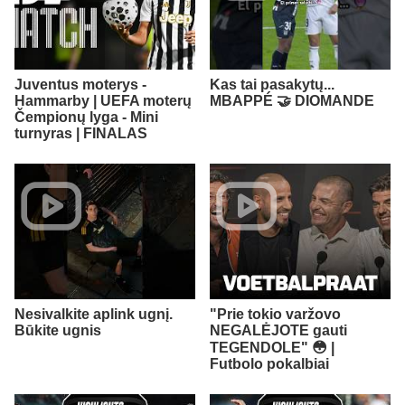
Juventus moterys -
Kas tai pasakytų...
Hammarby | UEFA moterų
MBAPPÉ 🤝 DIOMANDE
Čempionų lyga - Mini
turnyras | FINALAS
Nesivalkite aplink ugnį.
"Prie tokio varžovo
Būkite ugnis
NEGALĖJOTE gauti
TEGENDOLE" 😳 |
Futbolo pokalbiai