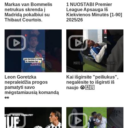
Markas van Bommelis
1 NUOSTABI Premier
netrukus skrenda į
League Apsauga Iš
Madridą pokalbiui su
Kiekvienos Minutės [1-90]
Thibaut Courtois.
2025/26
Leon Goretzka
Kai išgirsite "peiliukus",
nepraleidžia progos
negalėsite to išgirsti iš
pamatyti savo
naujo 😭🇦🇺​
mėgstamiausią komandą
👀