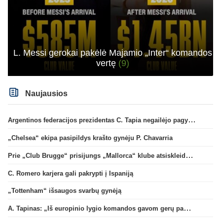
L. Messi gerokai pakėlė Majamio „Inter“ komandos
vertę
(9)
Naujausios
Argentinos federacijos prezidentas C. Tapia negailėjo pagyrų G. Infantino
„Chelsea“ ekipa pasipildys krašto gynėju P. Chavarria
Prie „Club Brugge“ prisijungs „Mallorca“ klube atsiskleidęs J. Virgili
C. Romero karjera gali pakrypti į Ispaniją
„Tottenham“ išsaugos svarbų gynėją
A. Tapinas: „Iš europinio lygio komandos gavom gerų pamokų“