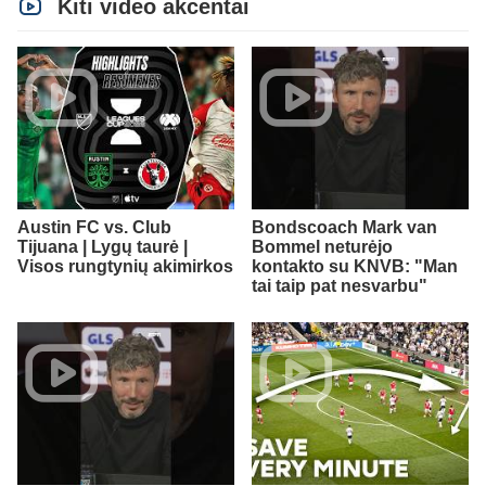
Kiti video akcentai
Austin FC vs. Club
Bondscoach Mark van
Tijuana | Lygų taurė |
Bommel neturėjo
Visos rungtynių akimirkos
kontakto su KNVB: "Man
tai taip pat nesvarbu"