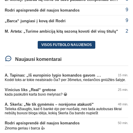
9
Rodri apsisprendė dėl naujos komandos
9
„Barca“ jungiasi į kovą dėl Rodri
2
M. Arteta: „Turime ambiciją kitą sezoną kovoti dėl visų titulų“
VISOS FUTBOLO NAUJIENOS
Naujausi komentarai
A. Tapinas: „Iš europinio lygio komandos gavom gerų pamokų“
15 min.
Kodėl toks ar tokie neatsirado čia? per 36metus, riedančios gniūžtės šalyje.
Vinicius liks „Real“ gretose
25 min.
kada paskutini karta buvo melynas? 😀
A. Skerla: „Ne tik gynėmės – norėjome atakuoti“
48 min.
Telieka džiaugtis, kad 6 bankė ėjo per nuošalę, nes tada autobusas tikrai
nebūtų buvusi bloga idėja, kokią Skerla čia bando nupiešt
Rodri apsisprendė dėl naujos komandos
50 min.
Zinoma geriau i barca 👍