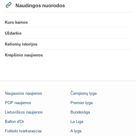
Naudingos nuorodos
Kuro kainos
Uždarbis
Kelionių istorijos
Krepšinio naujienos
Naujausios naujienos
Čempionų lyga
POP naujienos
Premier lyga
Lietuviškos naujienos
Bundesliga
Ballon d'Or
La Liga
Futbolo tvarkarasciai
A lyga