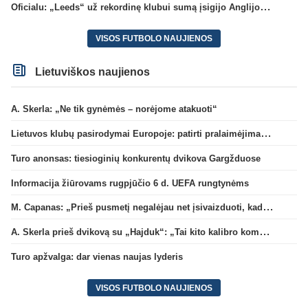
Oficialu: „Leeds“ už rekordinę klubui sumą įsigijo Anglijos rinktinės vartininką
VISOS FUTBOLO NAUJIENOS
Lietuviškos naujienos
A. Skerla: „Ne tik gynėmės – norėjome atakuoti“
Lietuvos klubų pasirodymai Europoje: patirti pralaimėjimai Kroatijos atstovams
Turo anonsas: tiesioginių konkurentų dvikova Gargžduose
Informacija žiūrovams rugpjūčio 6 d. UEFA rungtynėms
M. Capanas: „Prieš pusmetį negalėjau net įsivaizduoti, kad žaisime prieš „Hajduk“
A. Skerla prieš dvikovą su „Hajduk“: „Tai kito kalibro komanda“
Turo apžvalga: dar vienas naujas lyderis
VISOS FUTBOLO NAUJIENOS