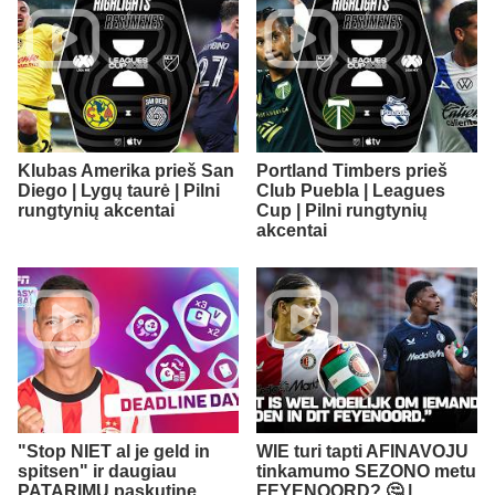
Klubas Amerika prieš San
Portland Timbers prieš
Diego | Lygų taurė | Pilni
Club Puebla | Leagues
rungtynių akcentai
Cup | Pilni rungtynių
akcentai
"Stop NIET al je geld in
WIE turi tapti AFINAVOJU
spitsen" ir daugiau
tinkamumo SEZONO metu
PATARIMŲ paskutinę
FEYENOORD? 🤔 |