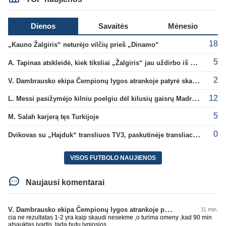
Dienos
Savaitės
Mėnesio
18
„Kauno Žalgiris“ neturėjo vilčių prieš „Dinamo“
5
A. Tapinas atskleidė, kiek tiksliai „Žalgiris“ jau uždirbo iš UEFA premijų
2
V. Dambrausko ekipa Čempionų lygos atrankoje patyrė skaudžią nesėkmę
12
L. Messi pasižymėjo kilniu poelgiu dėl kilusių gaisrų Madride
5
M. Salah karjerą tęs Turkijoje
0
Dvikovas su „Hajduk“ transliuos TV3, paskutinėje transliacijoje – nauji rekordai
VISOS FUTBOLO NAUJIENOS
Naujausi komentarai
V. Dambrausko ekipa Čempionų lygos atrankoje patyrė skaudžią nesėkmę
11 min.
cia ne rezultatas 1-2 yra kaip skaudi nesekme ,o turima omeny ,kad 90 min
atsauktas ivartis ,tada butu lygiosios