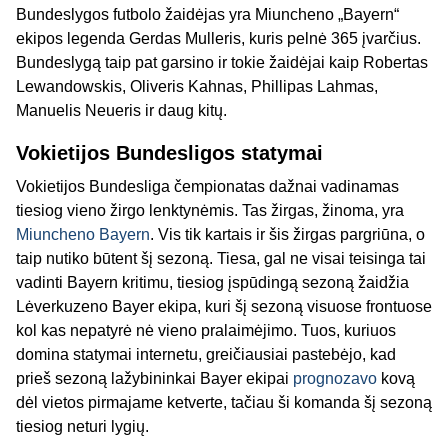
Bundeslygos futbolo žaidėjas yra Miuncheno „Bayern“
ekipos legenda Gerdas Mulleris, kuris pelnė 365 įvarčius.
Bundeslygą taip pat garsino ir tokie žaidėjai kaip Robertas
Lewandowskis, Oliveris Kahnas, Phillipas Lahmas,
Manuelis Neueris ir daug kitų.
Vokietijos Bundesligos statymai
Vokietijos Bundesliga čempionatas dažnai vadinamas
tiesiog vieno žirgo lenktynėmis. Tas žirgas, žinoma, yra
Miuncheno Bayern
. Vis tik kartais ir šis žirgas pargriūna, o
taip nutiko būtent šį sezoną. Tiesa, gal ne visai teisinga tai
vadinti Bayern kritimu, tiesiog įspūdingą sezoną žaidžia
Lėverkuzeno Bayer ekipa, kuri šį sezoną visuose frontuose
kol kas nepatyrė nė vieno pralaimėjimo. Tuos, kuriuos
domina statymai internetu, greičiausiai pastebėjo, kad
prieš sezoną lažybininkai Bayer ekipai
prognozavo
kovą
dėl vietos pirmajame ketverte, tačiau ši komanda šį sezoną
tiesiog neturi lygių.