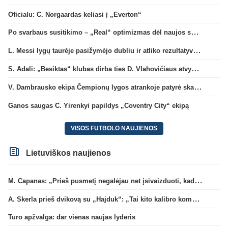
Oficialu: C. Norgaardas keliasi į „Everton“
Po svarbaus susitikimo – „Real“ optimizmas dėl naujos sutarties su Viniciumi
L. Messi lygų taurėje pasižymėjo dubliu ir atliko rezultatyvų perdavimą
S. Adali: „Besiktas“ klubas dirba ties D. Vlahovičiaus atvykimu“
V. Dambrausko ekipa Čempionų lygos atrankoje patyrė skaudžią nesėkmę
Ganos saugas C. Yirenkyi papildys „Coventry City“ ekipą
VISOS FUTBOLO NAUJIENOS
Lietuviškos naujienos
M. Capanas: „Prieš pusmetį negalėjau net įsivaizduoti, kad žaisime prieš „Hajduk“
A. Skerla prieš dvikovą su „Hajduk“: „Tai kito kalibro komanda“
Turo apžvalga: dar vienas naujas lyderis