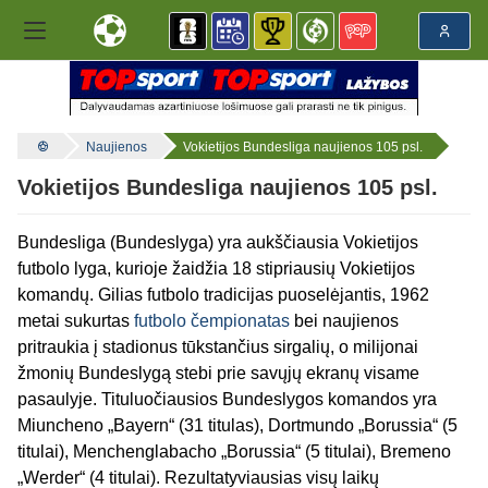
Naujienos
Vokietijos Bundesliga naujienos 105 psl.
Vokietijos Bundesliga naujienos 105 psl.
Bundesliga (Bundeslyga) yra aukščiausia Vokietijos
futbolo lyga, kurioje žaidžia 18 stipriausių Vokietijos
komandų. Gilias futbolo tradicijas puoselėjantis, 1962
metai sukurtas
futbolo čempionatas
bei naujienos
pritraukia į stadionus tūkstančius sirgalių, o milijonai
žmonių Bundeslygą stebi prie savųjų ekranų visame
pasaulyje. Tituluočiausios Bundeslygos komandos yra
Miuncheno „Bayern“ (31 titulas), Dortmundo „Borussia“ (5
titulai), Menchenglabacho „Borussia“ (5 titulai), Bremeno
„Werder“ (4 titulai). Rezultatyviausias visų laikų