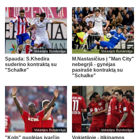
Vokietijos Bundesliga
Vokietijos Bundesliga
Spauda: S.Khedira
M.Nastasičius į "Man City"
suderino kontraktą su
nebegrįš - gynėjas
"Schalke"
pasirašė kontraktą su
"Schalke"
Vokietijos Bundesliga
Vokietijos Bundesliga
"Koln" puolėjas įvarčio
Vokietijoje - įtikinamos