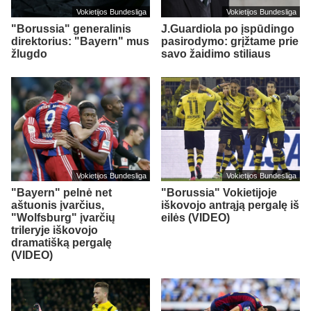
Vokietijos Bundesliga
Vokietijos Bundesliga
"Borussia" generalinis
J.Guardiola po įspūdingo
direktorius: "Bayern" mus
pasirodymo: grįžtame prie
žlugdo
savo žaidimo stiliaus
Vokietijos Bundesliga
Vokietijos Bundesliga
"Bayern" pelnė net
"Borussia" Vokietijoje
aštuonis įvarčius,
iškovojo antrąją pergalę iš
"Wolfsburg" įvarčių
eilės (VIDEO)
trileryje iškovojo
dramatišką pergalę
(VIDEO)