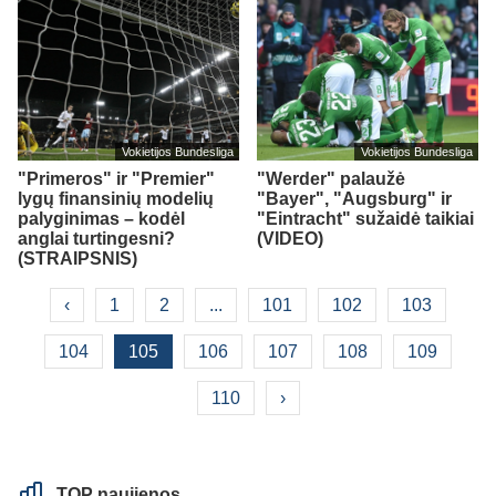
Vokietijos Bundesliga
Vokietijos Bundesliga
"Primeros" ir "Premier"
"Werder" palaužė
lygų finansinių modelių
"Bayer", "Augsburg" ir
palyginimas – kodėl
"Eintracht" sužaidė taikiai
anglai turtingesni?
(VIDEO)
(STRAIPSNIS)
‹
1
2
...
101
102
103
104
105
106
107
108
109
110
›
TOP naujienos