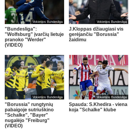
Vokietijos Bundesliga
Vokietijos Bundesliga
"Bundesliga":
J.Kloppas džiaugiasi vis
"Wolfsburg" įvarčių lietuje
gerėjančiu "Borussia"
pranoko "Werder"
žaidimu
(VIDEO)
Vokietijos Bundesliga
Vokietijos Bundesliga
"Borussia" rungtynių
Spauda: S.Khedira - viena
pabaigoje sutriuškino
koja "Schalke" klube
"Schalke", "Bayer"
nugalėjo "Freiburg"
(VIDEO)