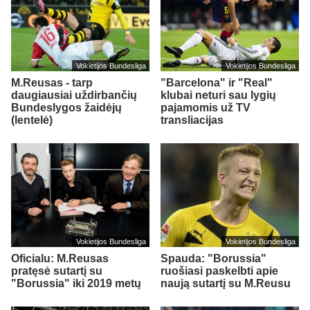
Vokietijos Bundesliga
Vokietijos Bundesliga
M.Reusas - tarp
"Barcelona" ir "Real"
daugiausiai uždirbančių
klubai neturi sau lygių
Bundeslygos žaidėjų
pajamomis už TV
(lentelė)
transliacijas
Vokietijos Bundesliga
Vokietijos Bundesliga
Oficialu: M.Reusas
Spauda: "Borussia"
pratęsė sutartį su
ruošiasi paskelbti apie
"Borussia" iki 2019 metų
naują sutartį su M.Reusu