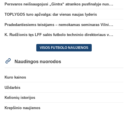
Persvaros neišsaugojusi „Gintra“ atrankos pusfinalyje nusileido Škotijos čempionėms
TOPLYGOS turo apžvalga: dar vienas naujas lyderis
Pradedantiesiems teisėjams – nemokamas seminaras Vilniuje šį penktadienį
K. Rudžionis tęs LFF salės futbolo techninio direktoriaus veiklą
VISOS FUTBOLO NAUJIENOS
Naudingos nuorodos
Kuro kainos
Uždarbis
Kelionių istorijos
Krepšinio naujienos