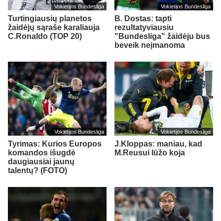
Vokietijos Bundesliga
Vokietijos Bundesliga
Turtingiausių planetos
B. Dostas: tapti
žaidėjų sąraše karaliauja
rezultatyviausiu
C.Ronaldo (TOP 20)
"Bundesliga" žaidėju bus
beveik neįmanoma
Vokietijos Bundesliga
Vokietijos Bundesliga
Tyrimas: Kurios Europos
J.Kloppas: maniau, kad
komandos išugdė
M.Reusui lūžo koja
daugiausiai jaunų
talentų? (FOTO)