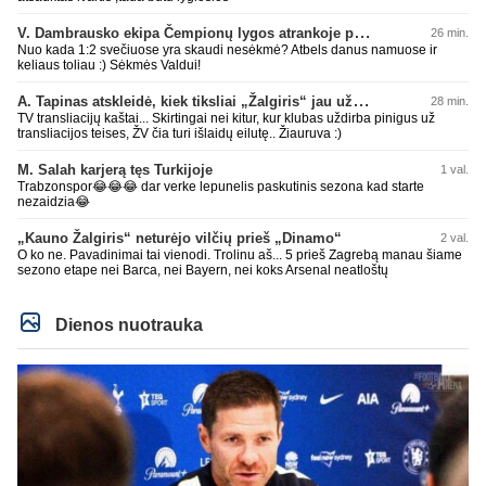
V. Dambrausko ekipa Čempionų lygos atrankoje patyrė skaudžią nesėkmę
26 min.
Nuo kada 1:2 svečiuose yra skaudi nesėkmė? Atbels danus namuose ir
keliaus toliau :) Sėkmės Valdui!
A. Tapinas atskleidė, kiek tiksliai „Žalgiris“ jau uždirbo iš UEFA premijų
28 min.
TV transliacijų kaštai... Skirtingai nei kitur, kur klubas uždirba pinigus už
transliacijos teises, ŽV čia turi išlaidų eilutę.. Žiauruva :)
M. Salah karjerą tęs Turkijoje
1 val.
Trabzonspor😂😂😂 dar verke lepunelis paskutinis sezona kad starte
nezaidzia😂
„Kauno Žalgiris“ neturėjo vilčių prieš „Dinamo“
2 val.
O ko ne. Pavadinimai tai vienodi. Trolinu aš... 5 prieš Zagrebą manau šiame
sezono etape nei Barca, nei Bayern, nei koks Arsenal neatloštų
Dienos nuotrauka