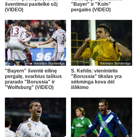
šventimui pasitelkė ožį
"Bayer" ir "Koln"
(VIDEO)
pergalės (VIDEO)
Vokietijos Bundesliga
Vokietijos Bundesliga
"Bayern" šventė eilinę
S. Kehlis: vienintelis
pergalę, svarbius taškus
"Borussia" tikslas yra
prarado "Borussia" ir
sėkminga kova dėl
"Wolfsburg" (VIDEO)
išlikimo