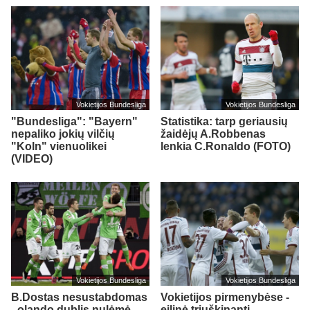
Vokietijos Bundesliga
Vokietijos Bundesliga
"Bundesliga": "Bayern"
Statistika: tarp geriausių
nepaliko jokių vilčių
žaidėjų A.Robbenas
"Koln" vienuolikei
lenkia C.Ronaldo (FOTO)
(VIDEO)
Vokietijos Bundesliga
Vokietijos Bundesliga
B.Dostas nesustabdomas
Vokietijos pirmenybėse -
- olando dublis nulėmė
eilinė triuškinanti