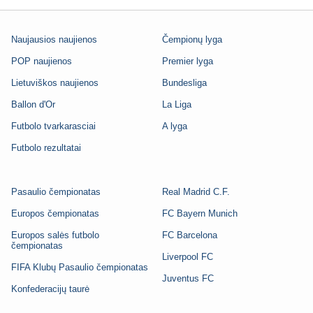
Naujausios naujienos
Čempionų lyga
POP naujienos
Premier lyga
Lietuviškos naujienos
Bundesliga
Ballon d'Or
La Liga
Futbolo tvarkarasciai
A lyga
Futbolo rezultatai
Pasaulio čempionatas
Real Madrid C.F.
Europos čempionatas
FC Bayern Munich
Europos salės futbolo
FC Barcelona
čempionatas
Liverpool FC
FIFA Klubų Pasaulio čempionatas
Juventus FC
Konfederacijų taurė