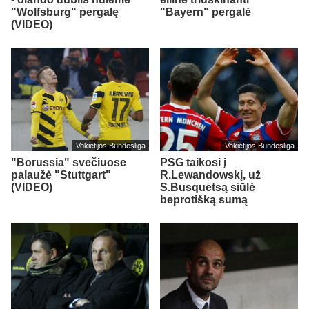
"Wolfsburg" pergalę
"Bayern" pergalė
(VIDEO)
Vokietijos Bundesliga
Vokietijos Bundesliga
"Borussia" svečiuose
PSG taikosi į
palaužė "Stuttgart"
R.Lewandowskį, už
(VIDEO)
S.Busquetsą siūlė
beprotišką sumą