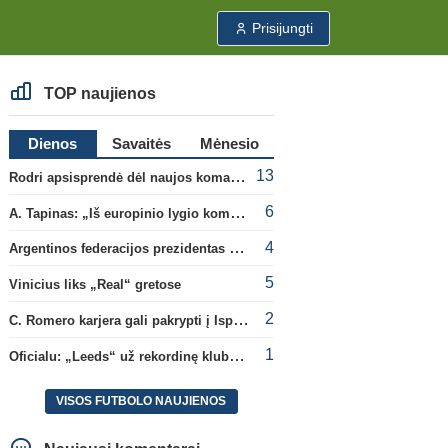
Prisijungti
TOP naujienos
Dienos
Savaitės
Mėnesio
13
Rodri apsisprendė dėl naujos komandos
6
A. Tapinas: „Iš europinio lygio komandos gavom gerų pamokų“
4
Argentinos federacijos prezidentas C. Tapia negailėjo pagyrų G. Infantino
5
Vinicius liks „Real“ gretose
2
C. Romero karjera gali pakrypti į Ispaniją
1
Oficialu: „Leeds“ už rekordinę klubui sumą įsigijo Anglijos rinktinės vartininką
VISOS FUTBOLO NAUJIENOS