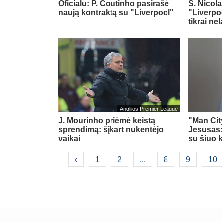
Oficialu: P. Coutinho pasirašė
S. Nicol
naują kontraktą su "Liverpool"
"Liverpo
tikrai ne
Anglijos Premier League
J. Mourinho priėmė keistą
"Man Cit
sprendimą: šįkart nukentėjo
Jesusas: 
vaikai
su šiuo 
‹
1
2
...
8
9
10