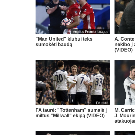
Anglijos Premier League
"Man United" klubui teks
A. Conte
sumokėti baudą
nekibo į
(VIDEO)
FA taurė
FA taurė: "Tottenham" sumalė į
M. Carri
miltus "Millwall" ekipą (VIDEO)
J. Mourin
atakuoja