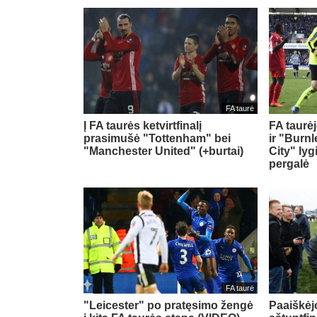
FA taurė
Į FA taurės ketvirtfinalį
FA taurėj
prasimušė "Tottenham" bei
ir "Burn
"Manchester United" (+burtai)
City" ly
pergalė
FA taurė
"Leicester" po pratęsimo žengė
Paaiškėj