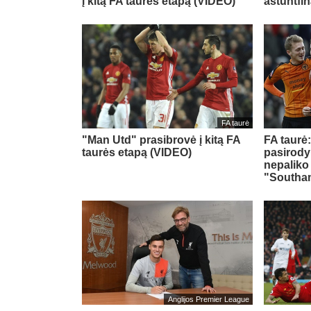
į kitą FA taurės etapą (VIDEO)
aštuntfin
FA taurė
"Man Utd" prasibrovė į kitą FA
FA taurė
taurės etapą (VIDEO)
pasirody
nepaliko 
"Southa
Anglijos Premier League