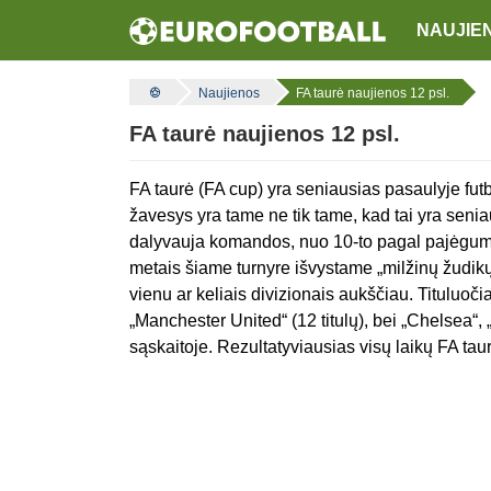
NAUJIE
Naujienos
FA taurė naujienos 12 psl.
FA taurė naujienos 12 psl.
FA taurė (FA cup) yra seniausias pasaulyje futb
žavesys yra tame ne tik tame, kad tai yra senia
dalyvauja komandos, nuo 10-to pagal pajėgumą A
metais šiame turnyre išvystame „milžinų žudikų
vienu ar keliais divizionais aukščiau. Tituluoč
„Manchester United“ (12 titulų), bei „Chelsea“, 
sąskaitoje. Rezultatyviausias visų laikų FA tau