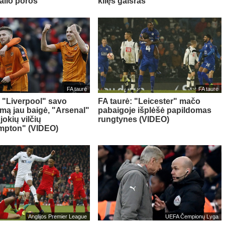
alio poros
kilęs gaisras
FA taurė
FA taurė
: "Liverpool" savo
FA taurė: "Leicester" mačo
mą jau baigė, "Arsenal"
pabaigoje išplėšė papildomas
jokių vilčių
rungtynes (VIDEO)
mpton" (VIDEO)
Anglijos Premier League
UEFA Čempionų Lyga