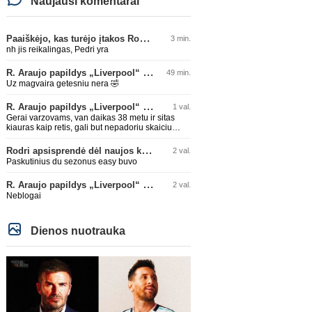
Naujausi komentarai
Paaiškėjo, kas turėjo įtakos Rodri sprendimui pasirinkti Barselonos pusę
3 min.
nh jis reikalingas, Pedri yra
R. Araujo papildys „Liverpool“ klubą
49 min.
Uz magvaira getesniu nera 🤣
R. Araujo papildys „Liverpool“ klubą
1 val.
Gerai varzovams, van daikas 38 metu ir sitas
kiauras kaip retis, gali but nepadoriu skaiciu
isvysim 🤣🤣
Rodri apsisprendė dėl naujos komandos
2 val.
Paskutinius du sezonus easy buvo
R. Araujo papildys „Liverpool“ klubą
2 val.
Neblogai
Dienos nuotrauka