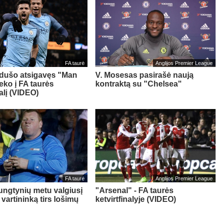
FA taurė
Anglijos Premier League
 dušo atsigavęs "Man
V. Mosesas pasirašė naują
eko į FA taurės
kontraktą su "Chelsea"
nalį (VIDEO)
FA taurė
Anglijos Premier League
ungtynių metu valgiusį
"Arsenal" - FA taurės
vartininką tirs lošimų
ketvirtfinalyje (VIDEO)