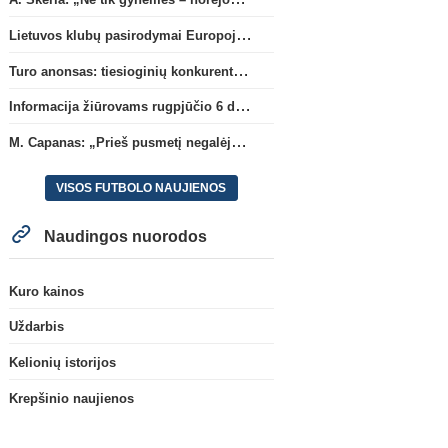
Lietuvos klubų pasirodymai Europoje: patirti pralaimėjimai Kroatijos atstovams
Turo anonsas: tiesioginių konkurentų dvikova Gargžduose
Informacija žiūrovams rugpjūčio 6 d. UEFA rungtynėms
M. Capanas: „Prieš pusmetį negalėjau net įsivaizduoti, kad žaisime prieš „Hajduk“
VISOS FUTBOLO NAUJIENOS
Naudingos nuorodos
Kuro kainos
Uždarbis
Kelionių istorijos
Krepšinio naujienos