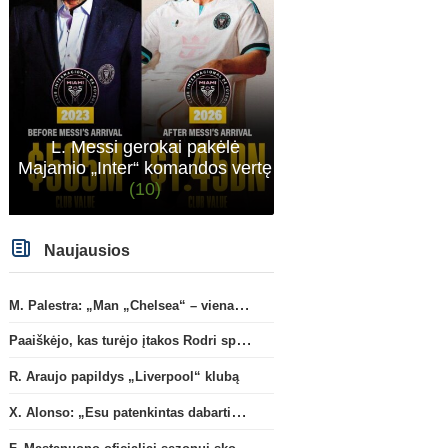
L. Messi gerokai pakėlė
Majamio „Inter“ komandos vertę
(10)
Naujausios
M. Palestra: „Man „Chelsea“ – vienas didžiausių klubų futbole“
Paaiškėjo, kas turėjo įtakos Rodri sprendimui pasirinkti Barselonos pusę
R. Araujo papildys „Liverpool“ klubą
X. Alonso: „Esu patenkintas dabartiniais „Chelsea“ ekipos vartininkais“
F. Mastanuono oficialiai sezonui skolinamas „Fiorentina“ ekipai