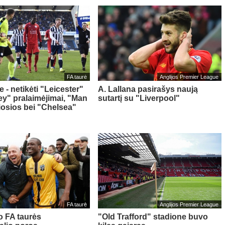
FA taurė
Anglijos Premier League
e - netikėti "Leicester"
A. Lallana pasirašys naują
ley" pralaimėjimai, "Man
sutartį su "Liverpool"
giosios bei "Chelsea"
FA taurė
Anglijos Premier League
o FA taurės
"Old Trafford" stadione buvo