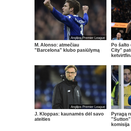
Anglijos Premier League
M. Alonso: atmečiau
Po šalto
"Barcelona" klubo pasiūlymą
City" pat
ketvirtfi
Anglijos Premier League
J. Kloppas: kaunamės dėl savo
Pyragą r
ateities
"Sutton" 
komisija