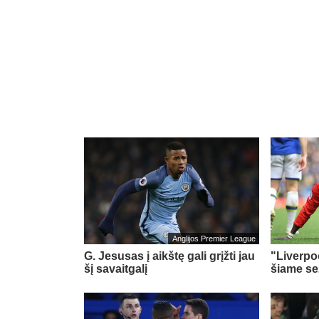
Anglijos Premier League
G. Jesusas į aikštę gali grįžti jau
"Liverpo
šį savaitgalį
šiame s