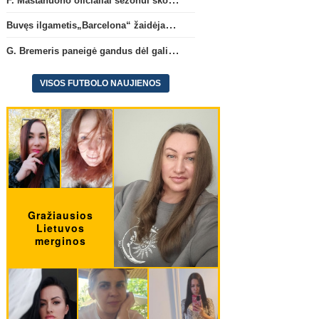
Buvęs ilgametis„Barcelona“ žaidėjas S. Roberto artėja link persikėlimo į MLS
G. Bremeris paneigė gandus dėl galimo išvykimo iš „Juventus“ klubo
VISOS FUTBOLO NAUJIENOS