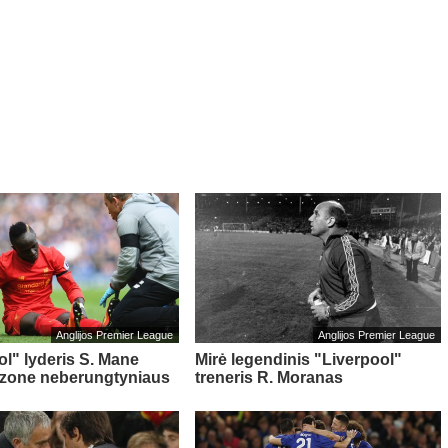
Anglijos Premier League
Anglijos Premier League
ol" lyderis S. Mane
Mirė legendinis "Liverpool"
ezone neberungtyniaus
treneris R. Moranas