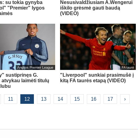
as: su tokia gynyba
Nesusivaldžiusiam A.Wengerui
ol" "Premier" lygos
iškilo grėsmė gauti baudą
laimės
(VIDEO)
Anglijos Premier League
FA taurė
y" sustiprinęs G.
"Liverpool" sunkiai prasimušė į
atvykau laimėti titulų
kitą FA taurės etapą (VIDEO)
klubu
11
12
13
14
15
16
17
›