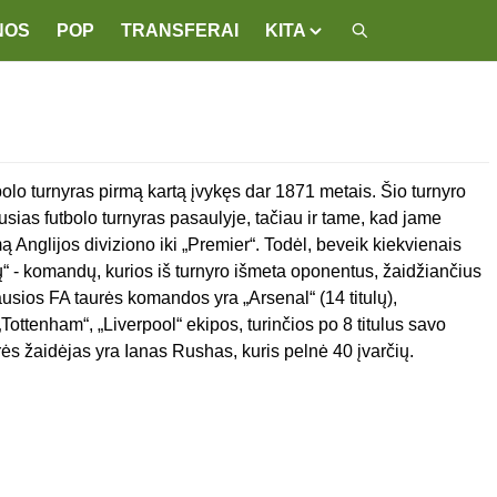
NOS
POP
TRANSFERAI
KITA
olo turnyras pirmą kartą įvykęs dar 1871 metais. Šio turnyro
usias futbolo turnyras pasaulyje, tačiau ir tame, kad jame
nglijos diviziono iki „Premier“. Todėl, beveik kiekvienais
“ - komandų, kurios iš turnyro išmeta oponentus, žaidžiančius
iausios FA taurės komandos yra „Arsenal“ (14 titulų),
„Tottenham“, „Liverpool“ ekipos, turinčios po 8 titulus savo
rės žaidėjas yra Ianas Rushas, kuris pelnė 40 įvarčių.