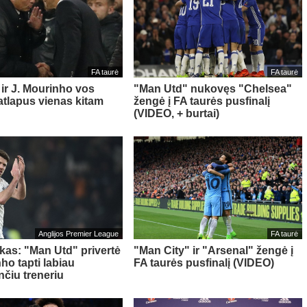
FA taurė
FA taurė
 ir J. Mourinho vos
"Man Utd" nukovęs "Chelsea"
 atlapus vienas kitam
žengė į FA taurės pusfinalį
(VIDEO, + burtai)
Anglijos Premier League
FA taurė
ckas: "Man Utd" privertė
"Man City" ir "Arsenal" žengė į
ho tapti labiau
FA taurės pusfinalį (VIDEO)
nčiu treneriu