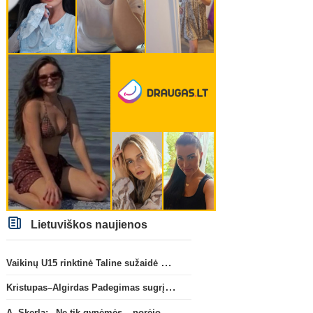
Lietuviškos naujienos
Vaikinų U15 rinktinė Taline sužaidė pirmąsias kontrolines rungtynes
Kristupas–Algirdas Padegimas sugrįžta į FC „Hegelmann” B sudėtį
A. Skerla: „Ne tik gynėmės – norėjome atakuoti“