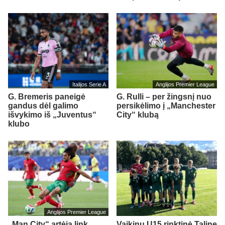
Italijos Serie A
Anglijos Premier League
G. Bremeris paneigė
G. Rulli – per žingsnį nuo
gandus dėl galimo
persikėlimo į „Manchester
išvykimo iš „Juventus“
City“ klubą
klubo
Anglijos Premier League
„Man City“ artėja link
Vaikinų U15 rinktinė Taline