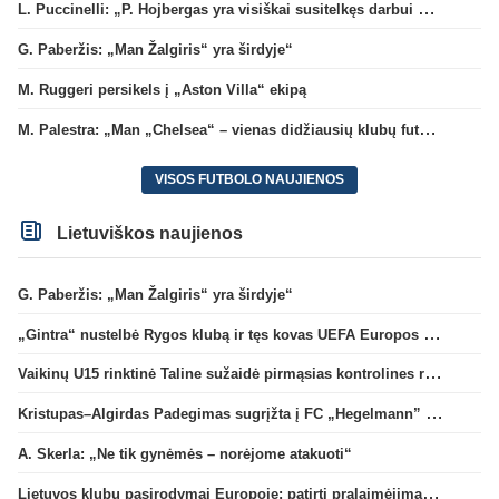
L. Puccinelli: „P. Hojbergas yra visiškai susitelkęs darbui Marselyje“
G. Paberžis: „Man Žalgiris“ yra širdyje“
M. Ruggeri persikels į „Aston Villa“ ekipą
M. Palestra: „Man „Chelsea“ – vienas didžiausių klubų futbole“
VISOS FUTBOLO NAUJIENOS
Lietuviškos naujienos
G. Paberžis: „Man Žalgiris“ yra širdyje“
„Gintra“ nustelbė Rygos klubą ir tęs kovas UEFA Europos taurės atrankoje
Vaikinų U15 rinktinė Taline sužaidė pirmąsias kontrolines rungtynes
Kristupas–Algirdas Padegimas sugrįžta į FC „Hegelmann” B sudėtį
A. Skerla: „Ne tik gynėmės – norėjome atakuoti“
Lietuvos klubų pasirodymai Europoje: patirti pralaimėjimai Kroatijos atstovams