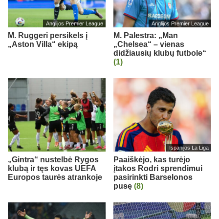
Anglijos Premier League
Anglijos Premier League
M. Ruggeri persikels į
M. Palestra: „Man
„Aston Villa“ ekipą
„Chelsea“ – vienas
didžiausių klubų futbole“
(1)
Ispanijos La Liga
„Gintra“ nustelbė Rygos
Paaiškėjo, kas turėjo
klubą ir tęs kovas UEFA
įtakos Rodri sprendimui
Europos taurės atrankoje
pasirinkti Barselonos
pusę
(8)