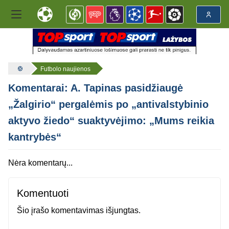
Futbolo naujienos
Komentarai: A. Tapinas pasidžiaugė
„Žalgirio“ pergalėmis po „antivalstybinio
aktyvo žiedo“ suaktyvėjimo: „Mums reikia
kantrybės“
Nėra komentarų...
Komentuoti
Šio įrašo komentavimas išjungtas.