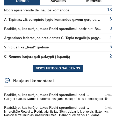
Dienos
Savaitės
Mėnesio
13
Rodri apsisprendė dėl naujos komandos
6
A. Tapinas: „Iš europinio lygio komandos gavom gerų pamokų“
8
Paaiškėjo, kas turėjo įtakos Rodri sprendimui pasirinkti Barselonos pusę
4
Argentinos federacijos prezidentas C. Tapia negailėjo pagyrų G. Infantino
5
Vinicius liks „Real“ gretose
2
C. Romero karjera gali pakrypti į Ispaniją
VISOS FUTBOLO NAUJIENOS
Naujausi komentarai
Paaiškėjo, kas turėjo įtakos Rodri sprendimui pasirinkti Barselonos pusę
1 val.
Gal gali placiau ivardinti kuriems teisejams mokejo? butu idomu isgirsti 😀
Paaiškėjo, kas turėjo įtakos Rodri sprendimui pasirinkti Barselonos pusę
1 val.
Ir nereikėjo Realui to Rodri, taigi jis jau 30m., dabar jo kreivė eis tik žemyn.
Pastoviai traumuojasi paskutiniu metu. Dabar gi vėl darysis nugaros