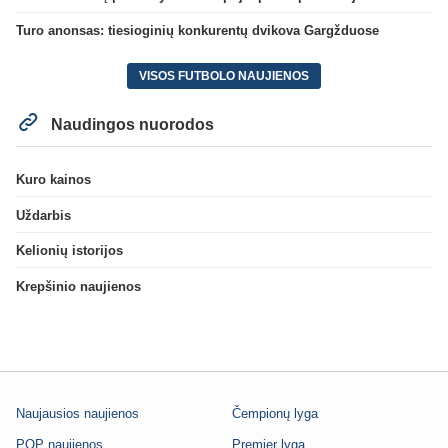
Turo anonsas: tiesioginių konkurentų dvikova Gargžduose
VISOS FUTBOLO NAUJIENOS
Naudingos nuorodos
Kuro kainos
Uždarbis
Kelionių istorijos
Krepšinio naujienos
Naujausios naujienos
Čempionų lyga
POP naujienos
Premier lyga