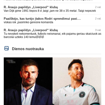
operaciją, tai kada grįš į aikštę? Po pusės metų? Ne ne ačiū. Viskas gerai,
Real turi ir geresnių opcijų, Mauras viską sustatys į vietas. Jeigu jis iš tikro
R. Araujo papildys „Liverpool“ klubą
2 val.
būtų buvęs reikalingas, Perezas būtų ir pasiėmęs seniai. Beja ir ManCity, ne
Van Dijk gime 1991 liepos 8 d ,taigi ,jam ne 38 o 35 metai .Taigi nepezek
šiaip sau paleidžia jį. Sėkmės jam Barcoje, galės su savo korešais iš
rinktinės kartu pažaisti karjeros saulėlydyje.
Paaiškėjo, kas turėjo įtakos Rodri sprendimui pasirinkti Barselonos pusę
2 val.
viskas iok ,pasirinko geresne komanda
R. Araujo papildys „Liverpool“ klubą
3 val.
Tu nevykeli nekomentuok, futbolo neismanai, eik pajamu geriau skaiciuok as
barcolai uzteks 140 lemu🤣🤣🤣
Dienos nuotrauka