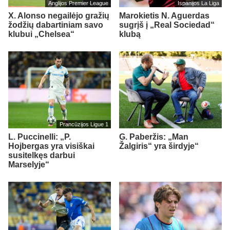
Anglijos Premier League
Ispanijos La Liga
X. Alonso negailėjo gražių
Marokietis N. Aguerdas
žodžių dabartiniam savo
sugrįš į „Real Sociedad“
klubui „Chelsea“
klubą
Prancūzijos Ligue 1
L. Puccinelli: „P.
G. Paberžis: „Man
Hojbergas yra visiškai
Žalgiris“ yra širdyje“
susitelkęs darbui
Marselyje“