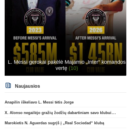
L. Messi gerokai pakėlė Majamio „Inter“ komandos
vertę
(10)
Naujausios
Anapilin iškeliavo L. Messi tėtis Jorge
X. Alonso negailėjo gražių žodžių dabartiniam savo klubui „Chelsea“
Marokietis N. Aguerdas sugrįš į „Real Sociedad“ klubą