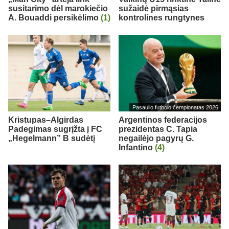
susitarimo dėl marokiečio
sužaidė pirmąsias
A. Bouaddi persikėlimo
(1)
kontrolines rungtynes
Pasaulio futbolo čempionatas 2026
Kristupas–Algirdas
Argentinos federacijos
Padegimas sugrįžta į FC
prezidentas C. Tapia
„Hegelmann” B sudėtį
negailėjo pagyrų G.
Infantino
(4)