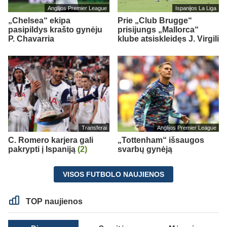
Anglijos Premier League
Ispanijos La Liga
„Chelsea“ ekipa
Prie „Club Brugge“
pasipildys krašto gynėju
prisijungs „Mallorca“
P. Chavarria
klube atsiskleidęs J. Virgili
Transferai
Anglijos Premier League
C. Romero karjera gali
„Tottenham“ išsaugos
pakrypti į Ispaniją
(2)
svarbų gynėją
VISOS FUTBOLO NAUJIENOS
TOP naujienos