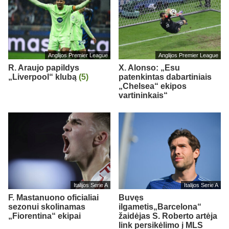
Anglijos Premier League
Anglijos Premier League
R. Araujo papildys
X. Alonso: „Esu
„Liverpool“ klubą
(5)
patenkintas dabartiniais
„Chelsea“ ekipos
vartininkais“
Italijos Serie A
Italijos Serie A
F. Mastanuono oficialiai
Buvęs
sezonui skolinamas
ilgametis„Barcelona“
„Fiorentina“ ekipai
žaidėjas S. Roberto artėja
link persikėlimo į MLS