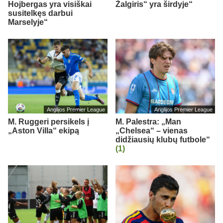
Hojbergas yra visiškai
Žalgiris“ yra širdyje“
susitelkęs darbui
Marselyje“
Anglijos Premier League
Anglijos Premier League
M. Ruggeri persikels į
M. Palestra: „Man
„Aston Villa“ ekipą
„Chelsea“ – vienas
didžiausių klubų futbole“
(1)