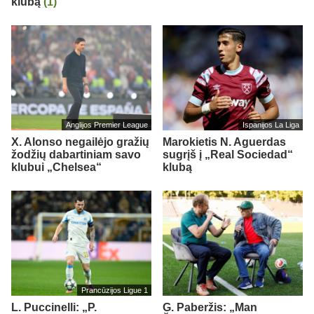
klubą
(1)
Anglijos Premier League
Ispanijos La Liga
X. Alonso negailėjo gražių
Marokietis N. Aguerdas
žodžių dabartiniam savo
sugrįš į „Real Sociedad“
klubui „Chelsea“
klubą
Prancūzijos Ligue 1
L. Puccinelli: „P.
G. Paberžis: „Man