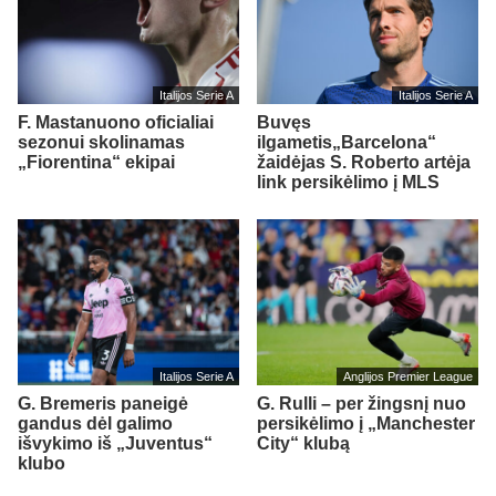
Italijos Serie A
Italijos Serie A
F. Mastanuono oficialiai
Buvęs
sezonui skolinamas
ilgametis„Barcelona“
„Fiorentina“ ekipai
žaidėjas S. Roberto artėja
link persikėlimo į MLS
Italijos Serie A
Anglijos Premier League
G. Bremeris paneigė
G. Rulli – per žingsnį nuo
gandus dėl galimo
persikėlimo į „Manchester
išvykimo iš „Juventus“
City“ klubą
klubo