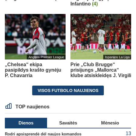
Infantino
(4)
Anglijos Premier League
Ispanijos La Liga
„Chelsea“ ekipa
Prie „Club Brugge“
pasipildys krašto gynėju
prisijungs „Mallorca“
P. Chavarria
klube atsiskleidęs J. Virgili
VISOS FUTBOLO NAUJIENOS
TOP naujienos
Dienos
Savaitės
Mėnesio
13
Rodri apsisprendė dėl naujos komandos