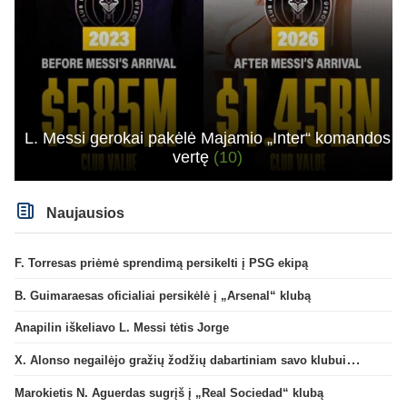
L. Messi gerokai pakėlė Majamio „Inter“ komandos
vertę
(10)
Naujausios
F. Torresas priėmė sprendimą persikelti į PSG ekipą
B. Guimaraesas oficialiai persikėlė į „Arsenal“ klubą
Anapilin iškeliavo L. Messi tėtis Jorge
X. Alonso negailėjo gražių žodžių dabartiniam savo klubui „Chelsea“
Marokietis N. Aguerdas sugrįš į „Real Sociedad“ klubą