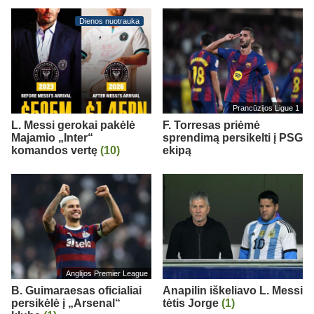
Dienos nuotrauka
Prancūzijos Ligue 1
L. Messi gerokai pakėlė
F. Torresas priėmė
Majamio „Inter“
sprendimą persikelti į PSG
komandos vertę
(10)
ekipą
Anglijos Premier League
B. Guimaraesas oficialiai
Anapilin iškeliavo L. Messi
persikėlė į „Arsenal“
tėtis Jorge
(1)