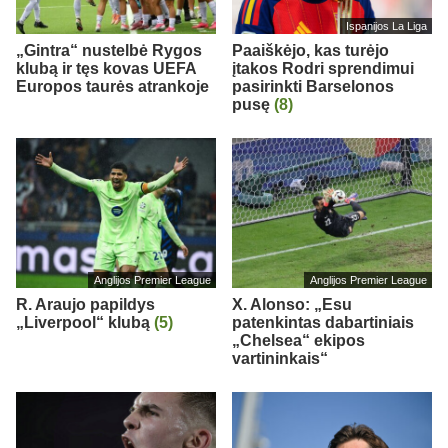
Ispanijos La Liga
„Gintra“ nustelbė Rygos
Paaiškėjo, kas turėjo
klubą ir tęs kovas UEFA
įtakos Rodri sprendimui
Europos taurės atrankoje
pasirinkti Barselonos
pusę
(8)
Anglijos Premier League
Anglijos Premier League
R. Araujo papildys
X. Alonso: „Esu
„Liverpool“ klubą
(5)
patenkintas dabartiniais
„Chelsea“ ekipos
vartininkais“