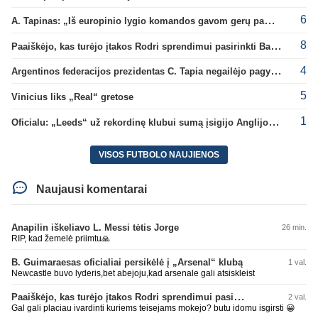
6
A. Tapinas: „Iš europinio lygio komandos gavom gerų pamokų“
8
Paaiškėjo, kas turėjo įtakos Rodri sprendimui pasirinkti Barselonos pusę
4
Argentinos federacijos prezidentas C. Tapia negailėjo pagyrų G. Infantino
5
Vinicius liks „Real“ gretose
1
Oficialu: „Leeds“ už rekordinę klubui sumą įsigijo Anglijos rinktinės vartininką
VISOS FUTBOLO NAUJIENOS
Naujausi komentarai
Anapilin iškeliavo L. Messi tėtis Jorge
26 min.
RIP, kad žemelė priimtu🙏
B. Guimaraesas oficialiai persikėlė į „Arsenal“ klubą
1 val.
Newcastle buvo lyderis,bet abejoju,kad arsenale gali atsiskleist
Paaiškėjo, kas turėjo įtakos Rodri sprendimui pasirinkti Barselonos pusę
2 val.
Gal gali placiau ivardinti kuriems teisejams mokejo? butu idomu isgirsti 😀