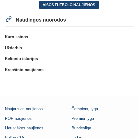
VISOS FUTBOLO NAUJIENOS
Naudingos nuorodos
Kuro kainos
Uždarbis
Kelionių istorijos
Krepšinio naujienos
Naujausios naujienos
Čempionų lyga
POP naujienos
Premier lyga
Lietuviškos naujienos
Bundesliga
Ballon d'Or
La Liga