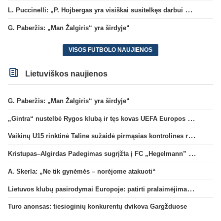
L. Puccinelli: „P. Hojbergas yra visiškai susitelkęs darbui Marselyje“
G. Paberžis: „Man Žalgiris“ yra širdyje“
VISOS FUTBOLO NAUJIENOS
Lietuviškos naujienos
G. Paberžis: „Man Žalgiris“ yra širdyje“
„Gintra“ nustelbė Rygos klubą ir tęs kovas UEFA Europos taurės atrankoje
Vaikinų U15 rinktinė Taline sužaidė pirmąsias kontrolines rungtynes
Kristupas–Algirdas Padegimas sugrįžta į FC „Hegelmann” B sudėtį
A. Skerla: „Ne tik gynėmės – norėjome atakuoti“
Lietuvos klubų pasirodymai Europoje: patirti pralaimėjimai Kroatijos atstovams
Turo anonsas: tiesioginių konkurentų dvikova Gargžduose