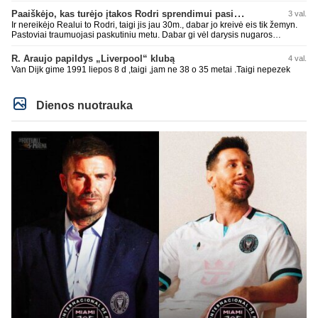
Paaiškėjo, kas turėjo įtakos Rodri sprendimui pasirinkti Barselonos pusę
3 val.
Ir nereikėjo Realui to Rodri, taigi jis jau 30m., dabar jo kreivė eis tik žemyn.
Pastoviai traumuojasi paskutiniu metu. Dabar gi vėl darysis nugaros
operaciją, tai kada grįš į aikštę? Po pusės metų? Ne ne ačiū. Viskas gerai,
Real turi ir geresnių opcijų, Mauras viską sustatys į vietas. Jeigu jis iš tikro
R. Araujo papildys „Liverpool“ klubą
4 val.
būtų buvęs reikalingas, Perezas būtų ir pasiėmęs seniai. Beja ir ManCity, ne
Van Dijk gime 1991 liepos 8 d ,taigi ,jam ne 38 o 35 metai .Taigi nepezek
šiaip sau paleidžia jį. Sėkmės jam Barcoje, galės su savo korešais iš
rinktinės kartu pažaisti karjeros saulėlydyje.
Dienos nuotrauka