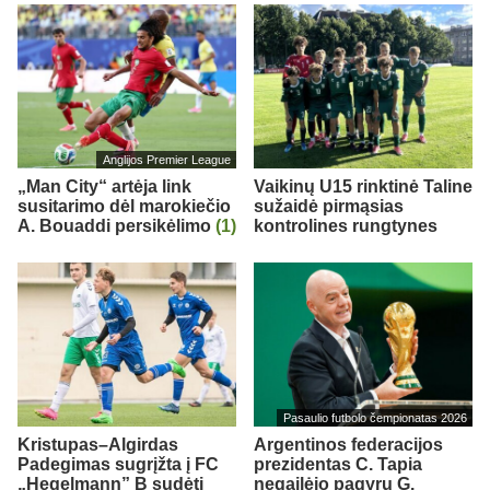
Anglijos Premier League
„Man City“ artėja link
Vaikinų U15 rinktinė Taline
susitarimo dėl marokiečio
sužaidė pirmąsias
A. Bouaddi persikėlimo
(1)
kontrolines rungtynes
Pasaulio futbolo čempionatas 2026
Kristupas–Algirdas
Argentinos federacijos
Padegimas sugrįžta į FC
prezidentas C. Tapia
„Hegelmann” B sudėtį
negailėjo pagyrų G.