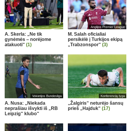
Anglijos Premier League
A. Skerla: „Ne tik
M. Salah oficialiai
gynėmės – norėjome
persikėlė į Turkijos ekipą
atakuoti“
(1)
„Trabzonspor“
(3)
Vokietijos Bundesliga
Konferencijų lyga
A. Nusa: „Niekada
„Žalgiris“ neturėjo šansų
neprašiau išvykti iš „RB
prieš „Hajduk“
(17)
Leipzig“ klubo“