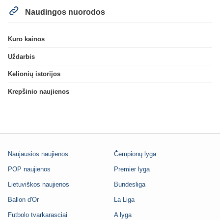
Naudingos nuorodos
Kuro kainos
Uždarbis
Kelionių istorijos
Krepšinio naujienos
Naujausios naujienos
Čempionų lyga
POP naujienos
Premier lyga
Lietuviškos naujienos
Bundesliga
Ballon d'Or
La Liga
Futbolo tvarkarasciai
A lyga