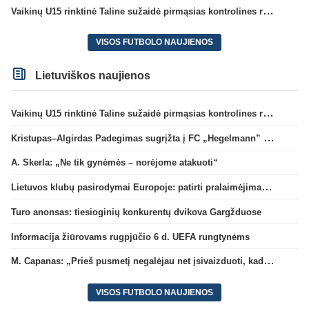
Vaikinų U15 rinktinė Taline sužaidė pirmąsias kontrolines rungtynes
VISOS FUTBOLO NAUJIENOS
Lietuviškos naujienos
Vaikinų U15 rinktinė Taline sužaidė pirmąsias kontrolines rungtynes
Kristupas–Algirdas Padegimas sugrįžta į FC „Hegelmann” B sudėtį
A. Skerla: „Ne tik gynėmės – norėjome atakuoti“
Lietuvos klubų pasirodymai Europoje: patirti pralaimėjimai Kroatijos atstovams
Turo anonsas: tiesioginių konkurentų dvikova Gargžduose
Informacija žiūrovams rugpjūčio 6 d. UEFA rungtynėms
M. Capanas: „Prieš pusmetį negalėjau net įsivaizduoti, kad žaisime prieš „Hajduk“
VISOS FUTBOLO NAUJIENOS