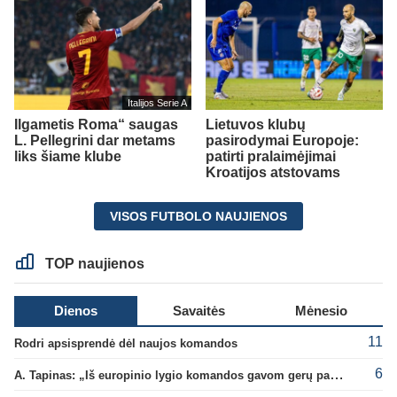
Italijos Serie A
Ilgametis Roma“ saugas
Lietuvos klubų
L. Pellegrini dar metams
pasirodymai Europoje:
liks šiame klube
patirti pralaimėjimai
Kroatijos atstovams
VISOS FUTBOLO NAUJIENOS
TOP naujienos
Dienos
Savaitės
Mėnesio
11
Rodri apsisprendė dėl naujos komandos
6
A. Tapinas: „Iš europinio lygio komandos gavom gerų pamokų“