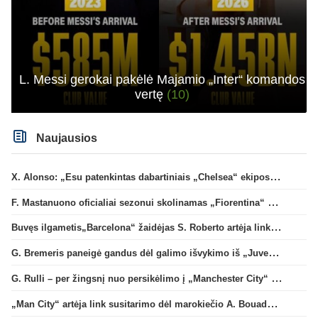
L. Messi gerokai pakėlė Majamio „Inter“ komandos
vertę
(10)
Naujausios
X. Alonso: „Esu patenkintas dabartiniais „Chelsea“ ekipos vartininkais“
F. Mastanuono oficialiai sezonui skolinamas „Fiorentina“ ekipai
Buvęs ilgametis„Barcelona“ žaidėjas S. Roberto artėja link persikėlimo į MLS
G. Bremeris paneigė gandus dėl galimo išvykimo iš „Juventus“ klubo
G. Rulli – per žingsnį nuo persikėlimo į „Manchester City“ klubą
„Man City“ artėja link susitarimo dėl marokiečio A. Bouaddi persikėlimo