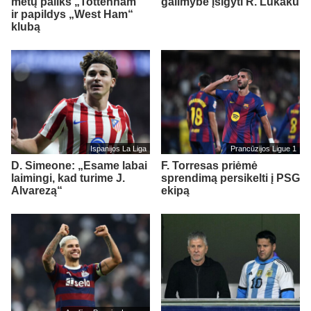
metų paliks „Tottenham“
galimybe įsigyti R. Lukaku
ir papildys „West Ham“
klubą
Ispanijos La Liga
Prancūzijos Ligue 1
D. Simeone: „Esame labai
F. Torresas priėmė
laimingi, kad turime J.
sprendimą persikelti į PSG
Alvarezą“
ekipą