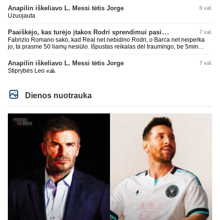
Super
Anapilin iškeliavo L. Messi tėtis Jorge
6 val.
Uzuojauta
Paaiškėjo, kas turėjo įtakos Rodri sprendimui pasirinkti Barselonos pusę
7 val.
Fabrizio Romano sako, kad Real net nebidino Rodri, o Barca net neiperka
jo, ta prasme 50 liamų nesiūlo. Išpustas reikalas dėl traumingo, be 5min
dieduko.
Anapilin iškeliavo L. Messi tėtis Jorge
7 val.
Stiprybės Leo ✊🙏
Dienos nuotrauka