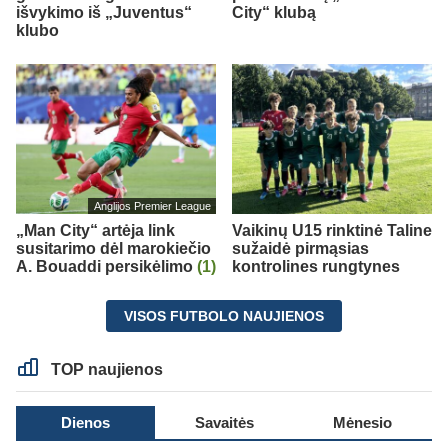
išvykimo iš „Juventus“
City“ klubą
klubo
Anglijos Premier League
„Man City“ artėja link
Vaikinų U15 rinktinė Taline
susitarimo dėl marokiečio
sužaidė pirmąsias
A. Bouaddi persikėlimo
(1)
kontrolines rungtynes
VISOS FUTBOLO NAUJIENOS
TOP naujienos
Dienos
Savaitės
Mėnesio