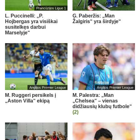
Prancūzijos Ligue 1
L. Puccinelli: „P.
G. Paberžis: „Man
Hojbergas yra visiškai
Žalgiris“ yra širdyje“
susitelkęs darbui
Marselyje“
Anglijos Premier League
Anglijos Premier League
M. Ruggeri persikels į
M. Palestra: „Man
„Aston Villa“ ekipą
„Chelsea“ – vienas
didžiausių klubų futbole“
(2)