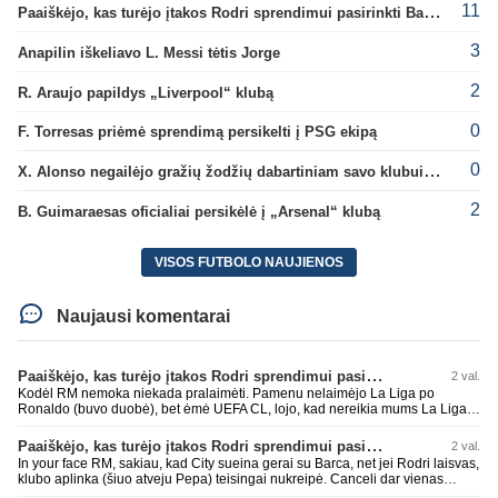
11
Paaiškėjo, kas turėjo įtakos Rodri sprendimui pasirinkti Barselonos pusę
3
Anapilin iškeliavo L. Messi tėtis Jorge
2
R. Araujo papildys „Liverpool“ klubą
0
F. Torresas priėmė sprendimą persikelti į PSG ekipą
0
X. Alonso negailėjo gražių žodžių dabartiniam savo klubui „Chelsea“
2
B. Guimaraesas oficialiai persikėlė į „Arsenal“ klubą
VISOS FUTBOLO NAUJIENOS
Naujausi komentarai
Paaiškėjo, kas turėjo įtakos Rodri sprendimui pasirinkti Barselonos pusę
2 val.
Kodėl RM nemoka niekada pralaimėti. Pamenu nelaimėjo La Liga po
Ronaldo (buvo duobė), bet ėmė UEFA CL, lojo, kad nereikia mums La Liga,
kaip n metų nepasisekė laimėti dar tada Benzema lyg užmetė, kad nori
laimėti La Liga. Dabar vėl gavo nuo Barcos ir Rodri ateina ne pas juos, vėl
Paaiškėjo, kas turėjo įtakos Rodri sprendimui pasirinkti Barselonos pusę
2 val.
nereikia mums jo, senas ir t.t. Gal davai vyriškai priimkit tuos pralaimėjimus
In your face RM, sakiau, kad City sueina gerai su Barca, net jei Rodri laisvas,
be kvailų nereikia, nenorim ir t.t.
klubo aplinka (šiuo atveju Pepa) teisingai nukreipė. Canceli dar vienas
buves Rodri bendraklubis, bus įdomus sezonas. Abu apsipirko neblogai.