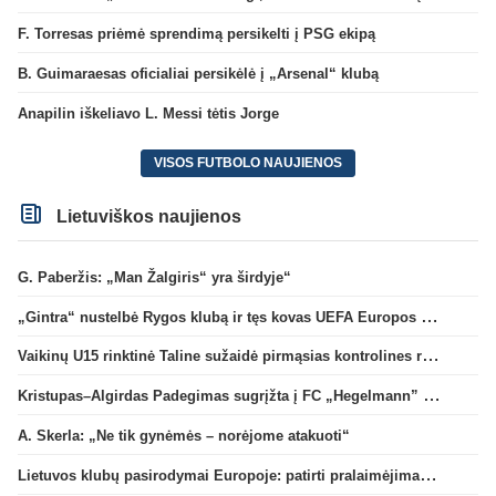
F. Torresas priėmė sprendimą persikelti į PSG ekipą
B. Guimaraesas oficialiai persikėlė į „Arsenal“ klubą
Anapilin iškeliavo L. Messi tėtis Jorge
VISOS FUTBOLO NAUJIENOS
Lietuviškos naujienos
G. Paberžis: „Man Žalgiris“ yra širdyje“
„Gintra“ nustelbė Rygos klubą ir tęs kovas UEFA Europos taurės atrankoje
Vaikinų U15 rinktinė Taline sužaidė pirmąsias kontrolines rungtynes
Kristupas–Algirdas Padegimas sugrįžta į FC „Hegelmann” B sudėtį
A. Skerla: „Ne tik gynėmės – norėjome atakuoti“
Lietuvos klubų pasirodymai Europoje: patirti pralaimėjimai Kroatijos atstovams