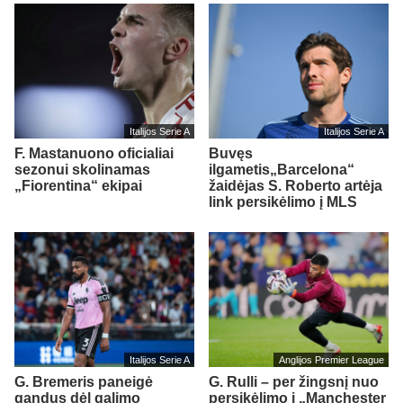
Italijos Serie A
Italijos Serie A
F. Mastanuono oficialiai
Buvęs
sezonui skolinamas
ilgametis„Barcelona“
„Fiorentina“ ekipai
žaidėjas S. Roberto artėja
link persikėlimo į MLS
Italijos Serie A
Anglijos Premier League
G. Bremeris paneigė
G. Rulli – per žingsnį nuo
gandus dėl galimo
persikėlimo į „Manchester