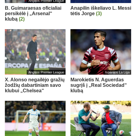
Anglijos Premier League
B. Guimaraesas oficialiai
Anapilin iškeliavo L. Messi
persikėlė į „Arsenal“
tėtis Jorge
(3)
klubą
(2)
Anglijos Premier League
Ispanijos La Liga
X. Alonso negailėjo gražių
Marokietis N. Aguerdas
žodžių dabartiniam savo
sugrįš į „Real Sociedad“
klubui „Chelsea“
klubą