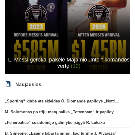
L. Messi gerokai pakėlė Majamio „Inter“ komandos
vertę
(10)
Naujausios
„Sporting“ klube atsiskleidęs O. Diomande papildys „Nottingham“ gretas
M. Solomonas po trijų metų paliks „Tottenham“ ir papildys „West Ham“ klubą
„Fenerbahce“ susidomėjo galimybe įsigyti R. Lukaku
D. Simeone: „Esame labai laimingi, kad turime J. Alvarezą“