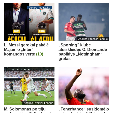
Dienos nuotrauka
Anglijos Premier League
L. Messi gerokai pakėlė
„Sporting“ klube
Majamio „Inter“
atsiskleidęs O. Diomande
komandos vertę
(10)
papildys „Nottingham“
gretas
Anglijos Premier League
M. Solomonas po trijų
„Fenerbahce“ susidomėjo