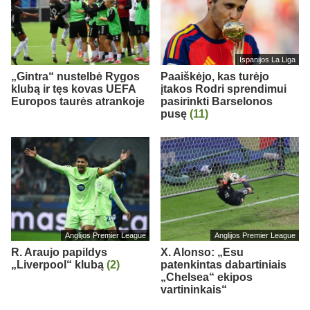
Ispanijos La Liga
„Gintra“ nustelbė Rygos
Paaiškėjo, kas turėjo
klubą ir tęs kovas UEFA
įtakos Rodri sprendimui
Europos taurės atrankoje
pasirinkti Barselonos
pusę
(11)
Anglijos Premier League
Anglijos Premier League
R. Araujo papildys
X. Alonso: „Esu
„Liverpool“ klubą
(2)
patenkintas dabartiniais
„Chelsea“ ekipos
vartininkais“