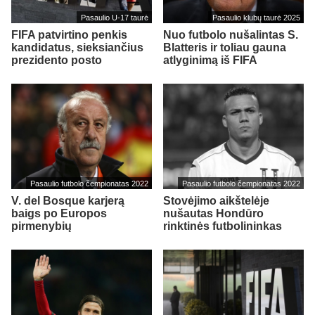
Pasaulio U-17 taurė
Pasaulio klubų taurė 2025
FIFA patvirtino penkis
Nuo futbolo nušalintas S.
kandidatus, sieksiančius
Blatteris ir toliau gauna
prezidento posto
atlyginimą iš FIFA
Pasaulio futbolo čempionatas 2022
Pasaulio futbolo čempionatas 2022
V. del Bosque karjerą
Stovėjimo aikštelėje
baigs po Europos
nušautas Hondūro
pirmenybių
rinktinės futbolininkas