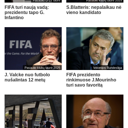
Pasaulio U-17 taurė
Pasaulio klubų taurė 2025
FIFA turi naują vadą:
S.Blatteris: nepalaikau nė
prezidentu tapo G.
vieno kandidato
Infantino
Pasaulio klubų taurė 2025
Vokietijos Bundesliga
J. Valcke nuo futbolo
FIFA prezidento
nušalintas 12 metų
rinkimuose J.Mourinho
turi savo favoritą