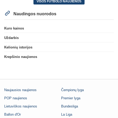
VISOS FUTBOLO NAUJIENOS
Naudingos nuorodos
Kuro kainos
Uždarbis
Kelionių istorijos
Krepšinio naujienos
Naujausios naujienos
Čempionų lyga
POP naujienos
Premier lyga
Lietuviškos naujienos
Bundesliga
Ballon d'Or
La Liga