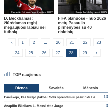
Pasaulio futbolo čempionatas 2022
Pasaulio klubų taurė 2025
D. Beckhamas:
FIFA planuose - nuo 2026
žiūrėdamas regbį
metų Pasaulio
mėgaujuosi labiau nei
pirmenybės su 40
futbolą
rinktinių
‹
1
2
...
20
21
22
23
24
25
26
27
28
29
›
TOP naujienos
Dienos
Savaitės
Mėnesio
13
Paaiškėjo, kas turėjo įtakos Rodri sprendimui pasirinkti Barselonos pusę
3
Anapilin iškeliavo L. Messi tėtis Jorge