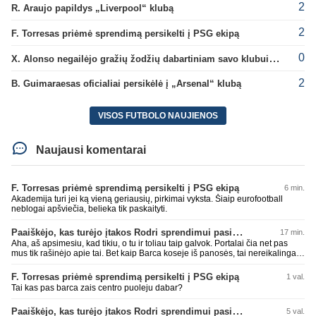
2
R. Araujo papildys „Liverpool“ klubą
2
F. Torresas priėmė sprendimą persikelti į PSG ekipą
0
X. Alonso negailėjo gražių žodžių dabartiniam savo klubui „Chelsea“
2
B. Guimaraesas oficialiai persikėlė į „Arsenal“ klubą
VISOS FUTBOLO NAUJIENOS
Naujausi komentarai
F. Torresas priėmė sprendimą persikelti į PSG ekipą
6 min.
Akademija turi jei ką vieną geriausių, pirkimai vyksta. Šiaip eurofootball
neblogai apšviečia, belieka tik paskaityti.
Paaiškėjo, kas turėjo įtakos Rodri sprendimui pasirinkti Barselonos pusę
17 min.
Aha, aš apsimesiu, kad tikiu, o tu ir toliau taip galvok. Portalai čia net pas
mus tik rašinėjo apie tai. Bet kaip Barca koseje iš panosės, tai nereikalingas
ir pasiūlymų nebuvo, kas dar, bičiuli, bus? Tokio žaidėjo nežinot, neįdomus,
nieko gero jis ir pan.? Gal tu jau nustok čia vartytis, kažkaip gėda darosi.
F. Torresas priėmė sprendimą persikelti į PSG ekipą
1 val.
Tai kas pas barca zais centro puoleju dabar?
Paaiškėjo, kas turėjo įtakos Rodri sprendimui pasirinkti Barselonos pusę
5 val.