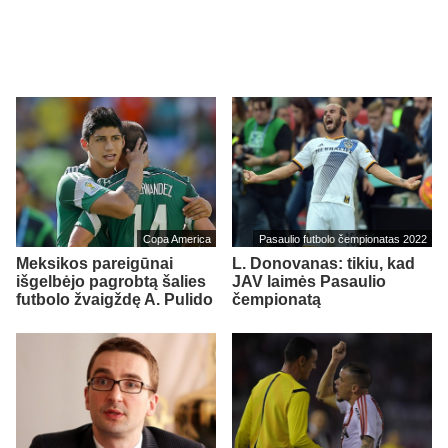
Copa America
Pasaulio futbolo čempionatas 2022
Meksikos pareigūnai
L. Donovanas: tikiu, kad
išgelbėjo pagrobtą šalies
JAV laimės Pasaulio
futbolo žvaigždę A. Pulido
čempionatą