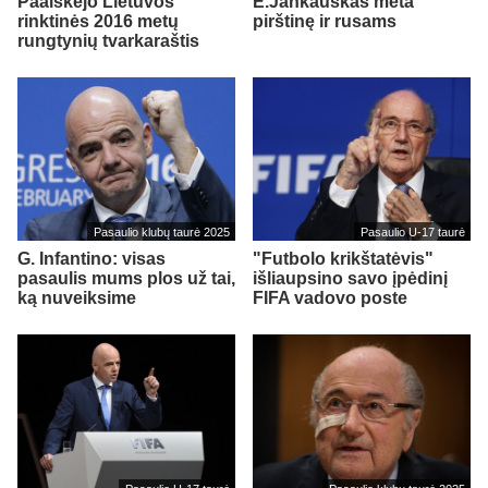
Paaiškėjo Lietuvos
E.Jankauskas meta
rinktinės 2016 metų
pirštinę ir rusams
rungtynių tvarkaraštis
Pasaulio klubų taurė 2025
Pasaulio U-17 taurė
G. Infantino: visas
"Futbolo krikštatėvis"
pasaulis mums plos už tai,
išliaupsino savo įpėdinį
ką nuveiksime
FIFA vadovo poste