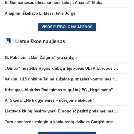
B. Guimaraesas oficialiai persikėlė į „Arsenal“ klubą
Anapilin iškeliavo L. Messi tėtis Jorge
VISOS FUTBOLO NAUJIENOS
Lietuviškos naujienos
G. Paberžis: „Man Žalgiris“ yra širdyje“
„Gintra“ nustelbė Rygos klubą ir tęs kovas UEFA Europos taurės atrankoje
Vaikinų U15 rinktinė Taline sužaidė pirmąsias kontrolines rungtynes
Kristupas–Algirdas Padegimas sugrįžta į FC „Hegelmann” B sudėtį
A. Skerla: „Ne tik gynėmės – norėjome atakuoti“
Lietuvos klubų pasirodymai Europoje: patirti pralaimėjimai Kroatijos atstovams
Turo anonsas: tiesioginių konkurentų dvikova Gargžduose