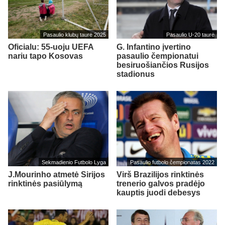
Pasaulio klubų taurė 2025
Pasaulio U-20 taurė
Oficialu: 55-uoju UEFA
G. Infantino įvertino
nariu tapo Kosovas
pasaulio čempionatui
besiruošiančios Rusijos
stadionus
Sekmadienio Futbolo Lyga
Pasaulio futbolo čempionatas 2022
J.Mourinho atmetė Sirijos
Virš Brazilijos rinktinės
rinktinės pasiūlymą
trenerio galvos pradėjo
kauptis juodi debesys