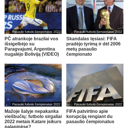
Pasaulio futbolo čempionatas 2022
Pasaulio futbolo čempionatas 2022
PČ atrankoje brazilai vos
Skandalas tęsiasi: FIFA
išsigelbėjo su
pradėjo tyrimą ir dėl 2006
Paragvajumi, Argentina
metų pasaulio
nugalėjo Boliviją (VIDEO)
čempionato
Pasaulio futbolo čempionatas 2022
Pasaulio futbolo čempionatas 2022
Mažoje šalyje nepakanka
FIFA patvirtino apie
viešbučių: futbolo sirgaliai
korupciją rengiant du
2022 metais Katare įsikurs
pasaulio čempionatus
palapinėse?