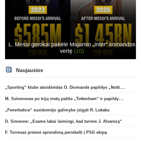
L. Messi gerokai pakėlė Majamio „Inter“ komandos
vertę
(10)
Naujausios
„Sporting“ klube atsiskleidęs O. Diomande papildys „Nottingham“ gretas
M. Solomonas po trijų metų paliks „Tottenham“ ir papildys „West Ham“ klubą
„Fenerbahce“ susidomėjo galimybe įsigyti R. Lukaku
D. Simeone: „Esame labai laimingi, kad turime J. Alvarezą“
F. Torresas priėmė sprendimą persikelti į PSG ekipą