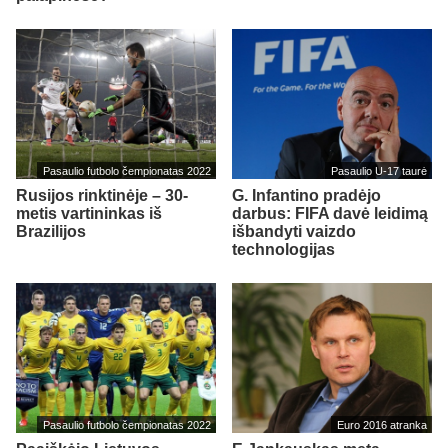
Pasaulio futbolo čempionatas 2022
Pasaulio U-17 taurė
Rusijos rinktinėje – 30-
G. Infantino pradėjo
metis vartininkas iš
darbus: FIFA davė leidimą
Brazilijos
išbandyti vaizdo
technologijas
Pasaulio futbolo čempionatas 2022
Euro 2016 atranka