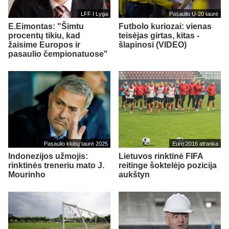
LFF I Lyga
Pasaulio U-20 taurė
E.Eimontas: "Šimtu
Futbolo kuriozai: vienas
procentų tikiu, kad
teisėjas girtas, kitas -
žaisime Europos ir
šlapinosi (VIDEO)
pasaulio čempionatuose"
Pasaulio klubų taurė 2025
Euro 2016 atranka
Indonezijos užmojis:
Lietuvos rinktinė FIFA
rinktinės treneriu mato J.
reitinge šoktelėjo pozicija
Mourinho
aukštyn