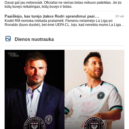
Davai gal jau nebesvaik. Oficialiai ne vienas bidas nebuvo pateiktas. Jei jis
būtų buvęs reikalingas, būtų buvęs ir bidas.
Paaiškėjo, kas turėjo įtakos Rodri sprendimui pasirinkti Barselonos pusę
10 val.
Kodėl RM nemoka niekada pralaimėti. Pamenu nelaimėjo La Liga po
Ronaldo (buvo duobė), bet ėmė UEFA CL, lojo, kad nereikia mums La Liga,
kaip n metų nepasisekė laimėti dar tada Benzema lyg užmetė, kad nori
laimėti La Liga. Dabar vėl gavo nuo Barcos ir Rodri ateina ne pas juos, vėl
nereikia mums jo, senas ir t.t. Gal davai vyriškai priimkit tuos pralaimėjimus
Dienos nuotrauka
be kvailų nereikia, nenorim ir t.t.