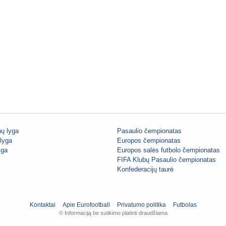
ų lyga
Pasaulio čempionatas
lyga
Europos čempionatas
iga
Europos salės futbolo čempionatas
FIFA Klubų Pasaulio čempionatas
Konfederacijų taurė
Kontaktai
Apie Eurofootball
Privatumo politika
Futbolas
© Informaciją be sutikimo platinti draudžiama