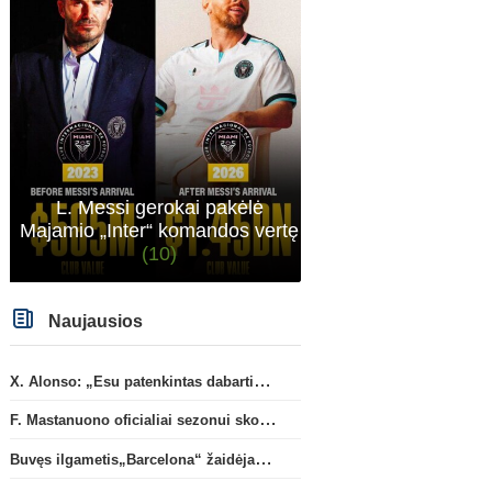
L. Messi gerokai pakėlė
Majamio „Inter“ komandos vertę
(10)
Naujausios
X. Alonso: „Esu patenkintas dabartiniais „Chelsea“ ekipos vartininkais“
F. Mastanuono oficialiai sezonui skolinamas „Fiorentina“ ekipai
Buvęs ilgametis„Barcelona“ žaidėjas S. Roberto artėja link persikėlimo į MLS