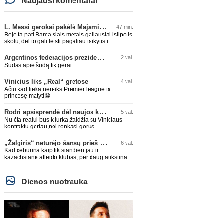
Naujausi komentarai
L. Messi gerokai pakėlė Majamio „Inter“ komandos vertę
47 min.
Beje ta pati Barca siais metais galiausiai islipo is
skolu, del to gali leisti pagaliau taikytis i
komandos pildyma ka ir daro su Adeyemi, Rodri,
visa Julian Alvarez saga.
Argentinos federacijos prezidentas C. Tapia negailėjo pagyrų G. Infantino
2 val.
Šūdas apie šūdą tik gerai
Vinicius liks „Real“ gretose
4 val.
Ačiū kad lieka,nereiks Premier league ta
princesę matyti😀
Rodri apsisprendė dėl naujos komandos
5 val.
Nu čia realui bus kliurka,žaidžia su Viniciaus
kontraktu geriau,nei renkasi gerus
žaidėjus...kolkas ne vienas nebuvo geras
„Žalgiris“ neturėjo šansų prieš „Hajduk“
6 val.
Kad ceburina kaip tik siandien jau ir
kazachstane atleido klubas, per daug aukstinat
ji.
Dienos nuotrauka