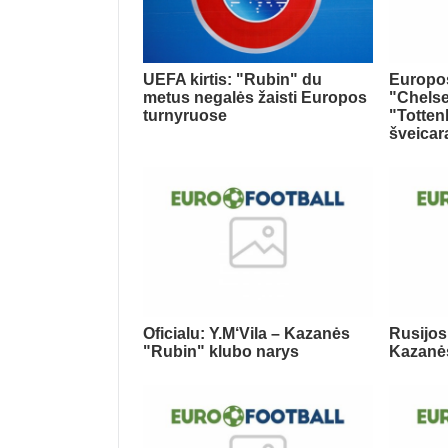
UEFA kirtis: "Rubin" du
Europos
metus negalės žaisti Europos
"Chelse
turnyruose
"Totten
šveicar
Oficialu: Y.M‘Vila – Kazanės
Rusijos
"Rubin" klubo narys
Kazanė