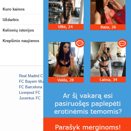
Kuro kainos
Uždarbis
Kelionių istorijos
Krepšinio naujienos
Real Madrid C.F.
FC Bayern Munich
FC Barcelona
Liverpool FC
Juventus FC