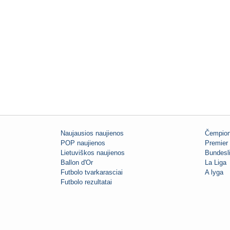
Naujausios naujienos
Čempion
POP naujienos
Premier 
Lietuviškos naujienos
Bundesl
Ballon d'Or
La Liga
Futbolo tvarkarasciai
A lyga
Futbolo rezultatai