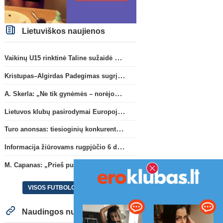
Lietuviškos naujienos
Vaikinų U15 rinktinė Taline sužaidė pirmąsias kontrolines rungtynes
Kristupas–Algirdas Padegimas sugrįžta į FC „Hegelmann” B sudėtį
A. Skerla: „Ne tik gynėmės – norėjome atakuoti“
Lietuvos klubų pasirodymai Europoje: patirti pralaimėjimai Kroatijos atstovams
Turo anonsas: tiesioginių konkurentų dvikova Gargžduose
Informacija žiūrovams rugpjūčio 6 d. UEFA rungtynėms
M. Capanas: „Prieš pusmetį negalėjau net įsivaizduoti, kad žaisime prieš „Hajduk“
VISOS FUTBOLO NAUJIENOS
Naudingos nuorodos