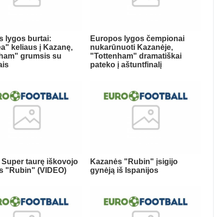
 lygos burtai:
Europos lygos čempionai
a" keliaus į Kazanę,
nukarūnuoti Kazanėje,
ham" grumsis su
"Tottenham" dramatiškai
ais
pateko į aštuntfinalį
 Super taurę iškovojo
Kazanės "Rubin" įsigijo
s "Rubin" (VIDEO)
gynėją iš Ispanijos