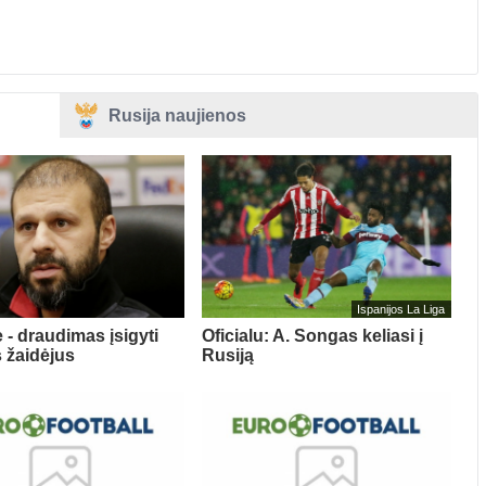
Rusija naujienos
Ispanijos La Liga
 - draudimas įsigyti
Oficialu: A. Songas keliasi į
s žaidėjus
Rusiją