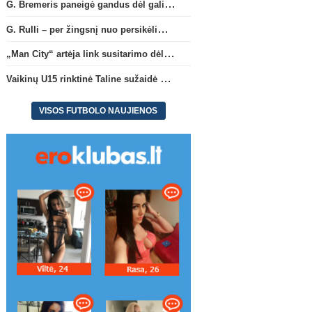
G. Bremeris paneigė gandus dėl galimo išvykimo iš „Juventus“ klubo
G. Rulli – per žingsnį nuo persikėlimo į „Manchester City“ klubą
„Man City“ artėja link susitarimo dėl marokiečio A. Bouaddi persikėlimo
Vaikinų U15 rinktinė Taline sužaidė pirmąsias kontrolines rungtynes
VISOS FUTBOLO NAUJIENOS