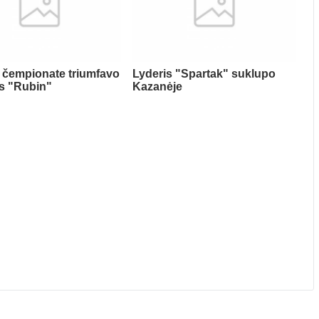
 čempionate triumfavo
Lyderis "Spartak" suklupo
s "Rubin"
Kazanėje