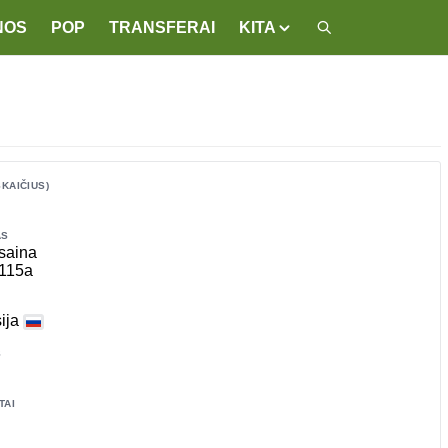
NOS
POP
TRANSFERAI
KITA
SKAIČIUS)
AS
saina
115a
ija
S
TAI