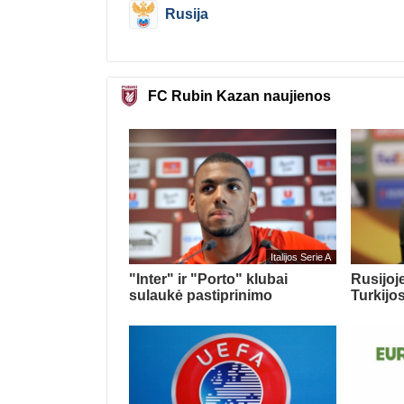
Rusija
FC Rubin Kazan naujienos
Italijos Serie A
"Inter" ir "Porto" klubai
Rusijoje
sulaukė pastiprinimo
Turkijo