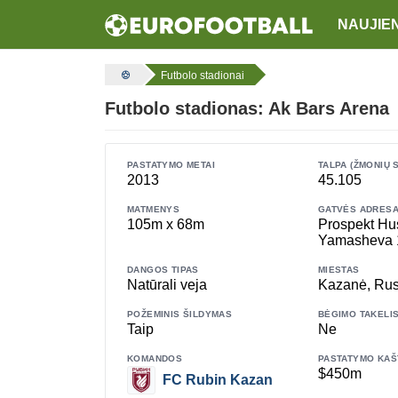
NAUJIE
Futbolo stadionai
Futbolo stadionas: Ak Bars Arena
PASTATYMO METAI
TALPA (ŽMONIŲ 
2013
45.105
MATMENYS
GATVĖS ADRES
105m x 68m
Prospekt Hu
Yamasheva 
DANGOS TIPAS
MIESTAS
Natūrali veja
Kazanė, Rus
POŽEMINIS ŠILDYMAS
BĖGIMO TAKELI
Taip
Ne
KOMANDOS
PASTATYMO KAŠ
$450m
FC Rubin Kazan