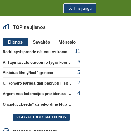
Prisijungti
TOP naujienos
Dienos
Savaitės
Mėnesio
11
Rodri apsisprendė dėl naujos komandos
5
A. Tapinas: „Iš europinio lygio komandos gavom gerų pamokų“
5
Vinicius liks „Real“ gretose
2
C. Romero karjera gali pakrypti į Ispaniją
4
Argentinos federacijos prezidentas C. Tapia negailėjo pagyrų G. Infantino
1
Oficialu: „Leeds“ už rekordinę klubui sumą įsigijo Anglijos rinktinės vartininką
VISOS FUTBOLO NAUJIENOS