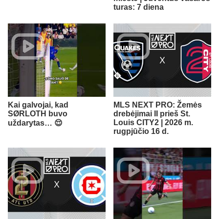
turas: 7 diena
Kai galvojai, kad
MLS NEXT PRO: Žemės
SØRLOTH buvo
drebėjimai II prieš St.
Louis CITY2 | 2026 m.
uždarytas… 😌
rugpjūčio 16 d.