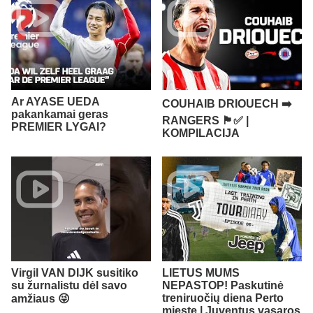
Ar AYASE UEDA
COUHAIB DRIOUECH ➡️
pakankamai geras
RANGERS 🏴󠁧󠁢󠁳󠁣󠁴󠁿✅ |
PREMIER LYGAI?
KOMPILACIJA
Virgil VAN DIJK susitiko
LIETUS MUMS
su žurnalistu dėl savo
NEPASTOP! Paskutinė
treniruočių diena Perto
amžiaus 😜
mieste | Juventus vasaros