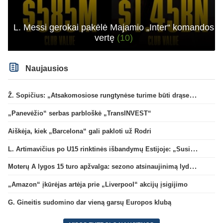
L. Messi gerokai pakėlė Majamio „Inter“ komandos
vertę
(10)
Naujausios
Ž. Sopičius: „Atsakomosiose rungtynėse turime būti drąsesni“
„Panevėžio“ serbas parbloškė „TransINVEST“
Aiškėja, kiek „Barcelona“ gali pakloti už Rodri
L. Artimavičius po U15 rinktinės išbandymų Estijoje: „Susikūrėme momentus, deja, nepavyko pasižymėti“
Moterų A lygos 15 turo apžvalga: sezono atsinaujinimą lydėjo žalgiriečių pergalės
„Amazon“ įkūrėjas artėja prie „Liverpool“ akcijų įsigijimo
G. Gineitis sudomino dar vieną garsų Europos klubą