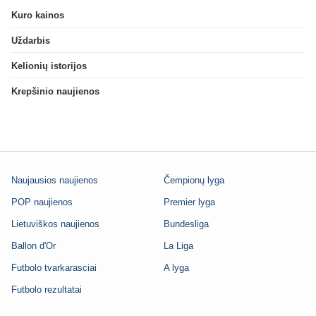
Kuro kainos
Uždarbis
Kelionių istorijos
Krepšinio naujienos
Naujausios naujienos
Čempionų lyga
POP naujienos
Premier lyga
Lietuviškos naujienos
Bundesliga
Ballon d'Or
La Liga
Futbolo tvarkarasciai
A lyga
Futbolo rezultatai