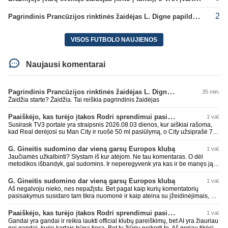
2
Pagrindinis Prancūzijos rinktinės žaidėjas L. Digne papildė PSG gretas
VISOS FUTBOLO NAUJIENOS
Naujausi komentarai
Pagrindinis Prancūzijos rinktinės žaidėjas L. Digne papildė PSG gretas
35 min.
Žaidžia starte? Žaidžia. Tai reiškia pagrindinis žaidėjas
Paaiškėjo, kas turėjo įtakos Rodri sprendimui pasirinkti Barselonos pusę
1 val.
Susirask TV3 portale yra straipsnis 2026.08.03 dienos, kur aiškiai rašoma,
kad Real derėjosi su Man City ir ruošė 50 ml pasiūlymą, o City užsiprašė 75.
Gal oficialaus pasiūlymo ir nebuvo. Bet derybos vyko. Barca ir tik dabar teikė,
pasak gandų, pasiūlymą kūrė neva atmetė, bri Barca kels jį. Bet faktas
G. Gineitis sudomino dar vieną garsų Europos klubą
1 val.
vienas Real norėjo, senai gaudė, bet paskelbus Barcai apie domėjimasi
Jaučiamės užkalbinti? Slystam iš kur atėjom. Ne tau komentaras. O dėl
atsitraukė, galimai beje dar. Nes ir visokių gandų yra. Ir ne todėl, kad senas,
metodikos išbandyk, gal sudomins. Ir neperegyvenk yra kas ir be manęs ją iš
blogas ir pan. O todėl, kad pats Rodri renkasi Barca neva patartas Pepos
bando. Tad eilis 💩 spėju išprūdo tamstai. Laisvi.
Gurdiolos ir patinka jam Barcos stilius. Antra niekas tau ir nerašėn kad Real
G. Gineitis sudomino dar vieną garsų Europos klubą
1 val.
pateikė pasiūlymą, čia pats taip sugalvojai. Visada sakoma buvo, kad
domisi, kol Barca nenukosėjo. O Real traukiasi, nes Rosri renkasi Barca. Bet
Aš negalvoju nieko, nes nepažįstu. Bet pagal kaip kurių komentatorių
čia viskas tik gandai. Tad belieka laukti. O kaip bus pamatysim. Mano
pasisakymus susidaro tam tikra nuomonė ir kaip ateina su įžeidinėjimais, o
asmenine nuomone su Barca jam bus lengviau įsivažiuoti, nes su nemaža
ne argumentais ir akivaizdu kad neadvekvatus matomai. Tai su tokiunir
dalimi iš Barcos jis tapo pasaulio čempionais ir jau žaidžia n metų rinktinėje
bendrauji jam suprantama kalba. Nes kitokios jis nemoka.Priešingai čia
Paaiškėjo, kas turėjo įtakos Rodri sprendimui pasirinkti Barselonos pusę
1 val.
su jais.
pagal tave, o ne pagal visus. Kodėl *** pastoviai kalbama visų vardu, nors
Gandai yra gandai ir reikia laukti official klubų pareiškimų, bet AI yra žiauriau
akivaizdu, kad yra ir palaikančių ir ne tą nuomonę???
nei gandai, kurie kartais būna tiesa. Bet tu žiūriu neįkerti to. Aš geriau tikėsiu