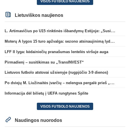
VISOS FUTBOLO NAUJIENOS
Lietuviškos naujienos
L. Artimavičius po U15 rinktinės išbandymų Estijoje: „Susikūrėme momentus, deja, nepavyko pasižymėti“
Moterų A lygos 15 turo apžvalga: sezono atsinaujinimą lydėjo žalgiriečių pergalės
LFF II lyga: kėdainiečių pranašumas lentelės viršuje auga
Pirmadienį – susitikimas su „TransINVEST“
Lietuvos futbolo atstovai užsienyje (rugpjūčio 3-9 dienos)
Po dviejų M. Liužinaitės įvarčių – nelengva pergalė prieš „Bangą“
Informacija dėl bilietų į UEFA rungtynes Splite
VISOS FUTBOLO NAUJIENOS
Naudingos nuorodos