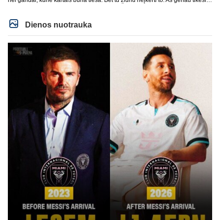
tais gandais, nei AI, kuris dažnai nusirašo. Žmogau, Perez to nepaneigė, kad
nesidomi. Tu čia tik vienas vis dar tiki davo tiesumu pagal AI suformuotu.
Romano? Tai aišku nežinau, juk aš pagal tave nusikalbu, klaunas, dar
Dienos nuotrauka
technologijoms nesidomiu. Totalus paranojikas tu. Atvirai sakant didesnio
d3bilo už tave nemačiau dar čia turbūt, na neskaitant forzos ir kt. pan.
kalubro išminčių iš Real fanų bazės dažniausiai.