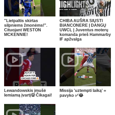
"Lietpaltis skirtas
CHIBA AUŠRA SIŲSTI
silpniems žmonėms!".
BIANCONERE Į DANGŲ
Cituojant WESTON
UWCL | Juventus moterų
MCKENNIE!
komanda prieš Hammarby
IF apžvalga
Lewandowskis įmušė
Missija 'uztempti laiką' =
lemiamą įvartį😤 Čikagai!
pavyko ✅️😂