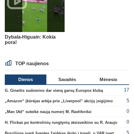
Dybala-Higuain: Kokia
pora!
TOP naujienos
Dienos
Savaitės
Mėnesio
17
G. Gineitis sudomino dar vieną garsų Europos klubą
5
„Amazon“ įkūrėjas artėja prie „Liverpool“ akcijų įsigijimo
0
„Man Utd“ suteikė naują numerį M. Rashfordui
0
H. Flickas po kontrolinių rungtynių atsisveikino su R. Araujo
5
Brazilijoje įvartį šventęs žaidėjas įkrito į tunelį, o VAR įvartį atšaukė