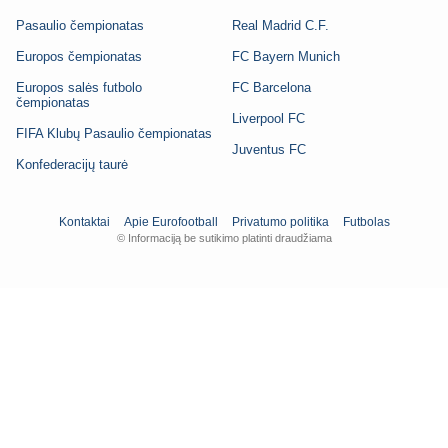
Pasaulio čempionatas
Real Madrid C.F.
Europos čempionatas
FC Bayern Munich
Europos salės futbolo
FC Barcelona
čempionatas
Liverpool FC
FIFA Klubų Pasaulio čempionatas
Juventus FC
Konfederacijų taurė
Kontaktai
Apie Eurofootball
Privatumo politika
Futbolas
© Informaciją be sutikimo platinti draudžiama