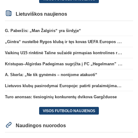
Lietuviškos naujienos
G. Paberžis: „Man Žalgiris“ yra širdyje“
„Gintra“ nustelbė Rygos klubą ir tęs kovas UEFA Europos taurės atrankoje
Vaikinų U15 rinktinė Taline sužaidė pirmąsias kontrolines rungtynes
Kristupas–Algirdas Padegimas sugrįžta į FC „Hegelmann” B sudėtį
A. Skerla: „Ne tik gynėmės – norėjome atakuoti“
Lietuvos klubų pasirodymai Europoje: patirti pralaimėjimai Kroatijos atstovams
Turo anonsas: tiesioginių konkurentų dvikova Gargžduose
VISOS FUTBOLO NAUJIENOS
Naudingos nuorodos