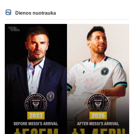
operaciją, tai kada grįš į aikštę? Po pusės metų? Ne ne ačiū. Viskas gerai,
Real turi ir geresnių opcijų, Mauras viską sustatys į vietas. Jeigu jis iš tikro
būtų buvęs reikalingas, Perezas būtų ir pasiėmęs seniai. Beja ir ManCity, ne
Dienos nuotrauka
šiaip sau paleidžia jį. Sėkmės jam Barcoje, galės su savo korešais iš
rinktinės kartu pažaisti karjeros saulėlydyje.