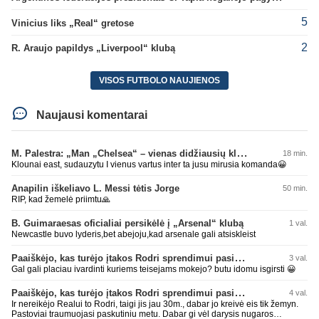
5
Vinicius liks „Real“ gretose
2
R. Araujo papildys „Liverpool“ klubą
VISOS FUTBOLO NAUJIENOS
Naujausi komentarai
M. Palestra: „Man „Chelsea“ – vienas didžiausių klubų futbole“
18 min.
Klounai east, sudauzytu I vienus vartus inter ta jusu mirusia komanda😀
Anapilin iškeliavo L. Messi tėtis Jorge
50 min.
RIP, kad žemelė priimtu🙏
B. Guimaraesas oficialiai persikėlė į „Arsenal“ klubą
1 val.
Newcastle buvo lyderis,bet abejoju,kad arsenale gali atsiskleist
Paaiškėjo, kas turėjo įtakos Rodri sprendimui pasirinkti Barselonos pusę
3 val.
Gal gali placiau ivardinti kuriems teisejams mokejo? butu idomu isgirsti 😀
Paaiškėjo, kas turėjo įtakos Rodri sprendimui pasirinkti Barselonos pusę
4 val.
Ir nereikėjo Realui to Rodri, taigi jis jau 30m., dabar jo kreivė eis tik žemyn.
Pastoviai traumuojasi paskutiniu metu. Dabar gi vėl darysis nugaros