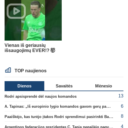
Vienas iš geriausių
išsaugojimų EVER!? 🤯
TOP naujienos
Dienos
Savaitės
Mėnesio
13
Rodri apsisprendė dėl naujos komandos
6
A. Tapinas: „Iš europinio lygio komandos gavom gerų pamokų“
8
Paaiškėjo, kas turėjo įtakos Rodri sprendimui pasirinkti Barselonos pusę
4
Argentinos federacijos prezidentas C. Tapia negailėjo pagyrų G. Infantino