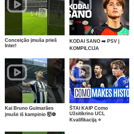
Conceição įmuša prieš
KODAI SANO ➡️ PSV |
Inter!
KOMPILCIJA
Kai Bruno Guimarães
ŠTAI KAIP Como
Užsitikrino UCL
įmušė iš kampinio 🤯⚽️
Kvalifikaciją ⭐