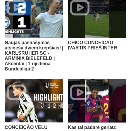
Naujas pasirašymas
CHICO CONCEICAO
atsineša dviem krepšiais! |
ĮVARTIS PRIEŠ INTER
KARLSRUHER SC -
ARMINIA BIELEFELD |
Akcentai | 1-oji diena -
Bundesliga 2
CONCEIÇÃO VĖLU
Kas tai padarė geriau: