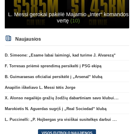
L. Messi gerokai pakėlė Majamio „Inter“ komandos
vertę
(10)
Naujausios
D. Simeone: „Esame labai laimingi, kad turime J. Alvarezą“
F. Torresas priėmė sprendimą persikelti į PSG ekipą
B. Guimaraesas oficialiai persikėlė į „Arsenal“ klubą
Anapilin iškeliavo L. Messi tėtis Jorge
X. Alonso negailėjo gražių žodžių dabartiniam savo klubui „Chelsea“
Marokietis N. Aguerdas sugrįš į „Real Sociedad“ klubą
L. Puccinelli: „P. Hojbergas yra visiškai susitelkęs darbui Marselyje“
VISOS FUTBOLO NAUJIENOS