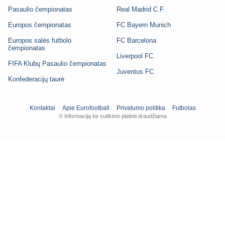
Pasaulio čempionatas
Real Madrid C.F.
Europos čempionatas
FC Bayern Munich
Europos salės futbolo
FC Barcelona
čempionatas
Liverpool FC
FIFA Klubų Pasaulio čempionatas
Juventus FC
Konfederacijų taurė
Kontaktai
Apie Eurofootball
Privatumo politika
Futbolas
© Informaciją be sutikimo platinti draudžiama