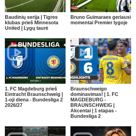
Baudinių serija | Tigres
Bruno Guimaraes geriausi
klubas prieš Minnesota
momentai Premier lygoje
United | Lygų taurė
1. FC Magdeburg prieš
Braunschweigo
Eintracht Braunschweig |
dominavimas! | 1. FC
1-oji diena - Bundesliga 2
MAGDEBURG -
2026/27
BRAUNSCHWEIG |
Akcentai | 1 etapas -
Bundesliga 2