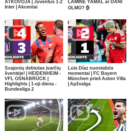
ATKOVOJA | Juventus 1-2
LAMINE YAMAL ar DANI
Inter | Akcentai
OLMO? ⌚️
Svajonių debiutas įvarčių
Luis Díaz nuostabūs
šventėje! | HEIDENHEIM -
momentai | FC Bayern
VFL OSNABRÜCK |
München prieš Aston Villa
Highlights | 1-oji diena -
| Apžvalga
Bundesliga 2