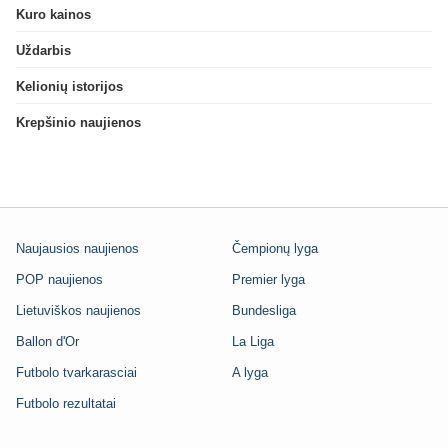
Kuro kainos
Uždarbis
Kelionių istorijos
Krepšinio naujienos
Naujausios naujienos
Čempionų lyga
POP naujienos
Premier lyga
Lietuviškos naujienos
Bundesliga
Ballon d'Or
La Liga
Futbolo tvarkarasciai
A lyga
Futbolo rezultatai