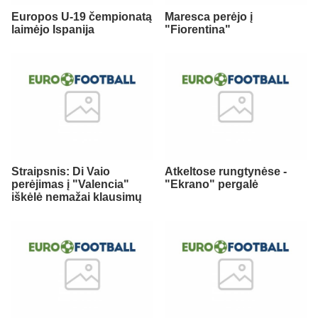
Europos U-19 čempionatą
Maresca perėjo į
laimėjo Ispanija
"Fiorentina"
Straipsnis: Di Vaio
Atkeltose rungtynėse -
perėjimas į "Valencia"
"Ekrano" pergalė
iškėlė nemažai klausimų