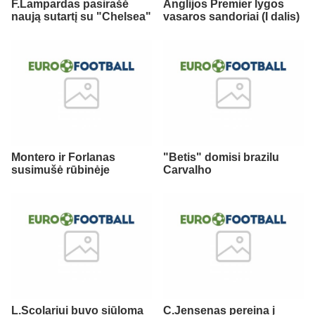
F.Lampardas pasirašė
Anglijos Premier lygos
naują sutartį su "Chelsea"
vasaros sandoriai (I dalis)
Montero ir Forlanas
"Betis" domisi brazilu
susimušė rūbinėje
Carvalho
L.Scolariui buvo siūloma
C.Jensenas pereina į