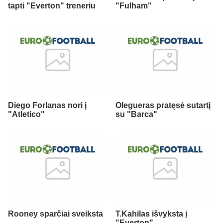
tapti "Everton" treneriu
"Fulham"
Diego Forlanas nori į
Olegueras pratęsė sutartį
"Atletico"
su "Barca"
Rooney sparčiai sveiksta
T.Kahilas išvyksta į
"Everton"