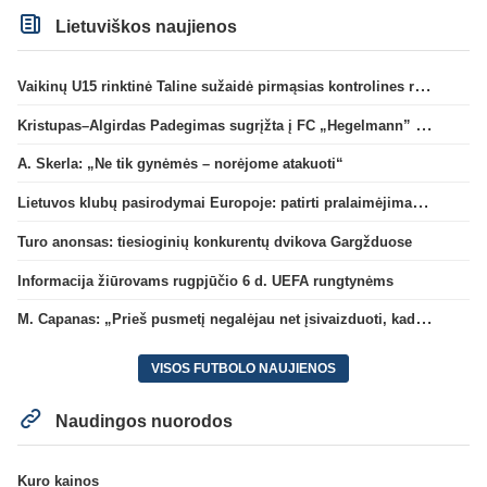
Lietuviškos naujienos
Vaikinų U15 rinktinė Taline sužaidė pirmąsias kontrolines rungtynes
Kristupas–Algirdas Padegimas sugrįžta į FC „Hegelmann” B sudėtį
A. Skerla: „Ne tik gynėmės – norėjome atakuoti“
Lietuvos klubų pasirodymai Europoje: patirti pralaimėjimai Kroatijos atstovams
Turo anonsas: tiesioginių konkurentų dvikova Gargžduose
Informacija žiūrovams rugpjūčio 6 d. UEFA rungtynėms
M. Capanas: „Prieš pusmetį negalėjau net įsivaizduoti, kad žaisime prieš „Hajduk“
VISOS FUTBOLO NAUJIENOS
Naudingos nuorodos
Kuro kainos