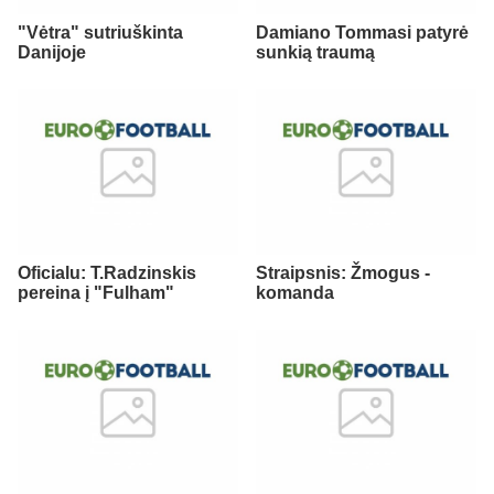
"Vėtra" sutriuškinta
Damiano Tommasi patyrė
Danijoje
sunkią traumą
Oficialu: T.Radzinskis
Straipsnis: Žmogus -
pereina į "Fulham"
komanda