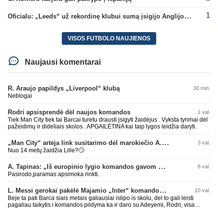
1
Oficialu: „Leeds“ už rekordinę klubui sumą įsigijo Anglijos rinktinės vartininką
VISOS FUTBOLO NAUJIENOS
Naujausi komentarai
R. Araujo papildys „Liverpool“ klubą
30 min.
Neblogai
Rodri apsisprendė dėl naujos komandos
1 val.
Tiek Man City tiek tai Barcai turetu drausti įsigyti žaidèjus . Vyksta tyrimai dėl
pažeidimų ir dideliais skolos . APGAILĖTINA kai taip lygos leidžia daryti.
„Man City“ artėja link susitarimo dėl marokiečio A. Bouaddi persikėlimo
3 val.
Nuo 14 metų žaidžia Lille?🙄
A. Tapinas: „Iš europinio lygio komandos gavom gerų pamokų“
8 val.
Pasirodo,paramas apsimoka rinkti.
L. Messi gerokai pakėlė Majamio „Inter“ komandos vertę
10 val.
Beje ta pati Barca siais metais galiausiai islipo is skolu, del to gali leisti
pagaliau taikytis i komandos pildyma ka ir daro su Adeyemi, Rodri, visa
Julian Alvarez saga.