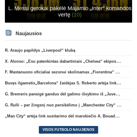
L. Messi gerokai pakėlė Majamio „Inter“ komandos
vertę
(10)
Naujausios
R. Araujo papildys „Liverpool“ klubą
X. Alonso: „Esu patenkintas dabartiniais „Chelsea“ ekipos vartininkais“
F. Mastanuono oficialiai sezonui skolinamas „Fiorentina“ ekipai
Buvęs ilgametis„Barcelona“ žaidėjas S. Roberto artėja link persikėlimo į MLS
G. Bremeris paneigė gandus dėl galimo išvykimo iš „Juventus“ klubo
G. Rulli – per žingsnį nuo persikėlimo į „Manchester City“ klubą
„Man City“ artėja link susitarimo dėl marokiečio A. Bouaddi persikėlimo
VISOS FUTBOLO NAUJIENOS