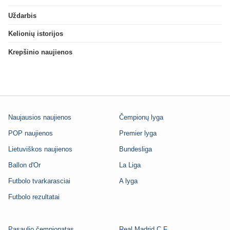
Uždarbis
Kelionių istorijos
Krepšinio naujienos
Naujausios naujienos
Čempionų lyga
POP naujienos
Premier lyga
Lietuviškos naujienos
Bundesliga
Ballon d'Or
La Liga
Futbolo tvarkarasciai
A lyga
Futbolo rezultatai
Pasaulio čempionatas
Real Madrid C.F.