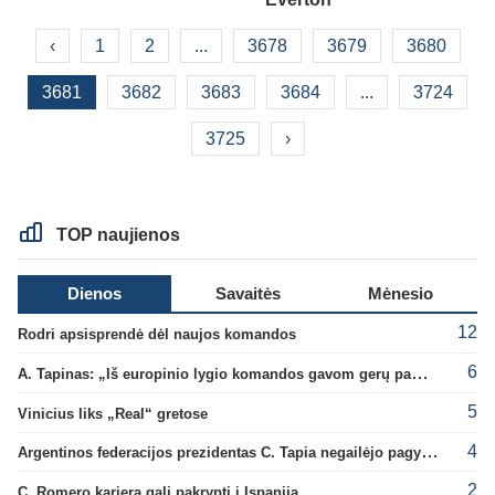
‹
1
2
...
3678
3679
3680
3681
3682
3683
3684
...
3724
3725
›
TOP naujienos
Dienos
Savaitės
Mėnesio
12
Rodri apsisprendė dėl naujos komandos
6
A. Tapinas: „Iš europinio lygio komandos gavom gerų pamokų“
5
Vinicius liks „Real“ gretose
4
Argentinos federacijos prezidentas C. Tapia negailėjo pagyrų G. Infantino
2
C. Romero karjera gali pakrypti į Ispaniją