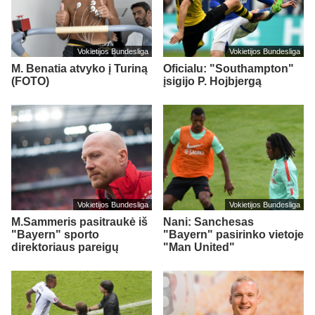
Vokietijos Bundesliga
Vokietijos Bundesliga
M. Benatia atvyko į Turiną
Oficialu: "Southampton"
(FOTO)
įsigijo P. Hojbjergą
Vokietijos Bundesliga
Vokietijos Bundesliga
M.Sammeris pasitraukė iš
Nani: Sanchesas
"Bayern" sporto
"Bayern" pasirinko vietoje
direktoriaus pareigų
"Man United"