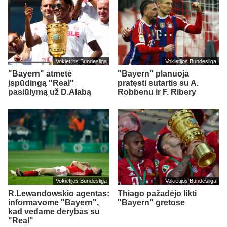
Vokietijos Bundesliga
Vokietijos Bundesliga
"Bayern" atmetė
"Bayern" planuoja
įspūdingą "Real"
pratęsti sutartis su A.
pasiūlymą už D.Alabą
Robbenu ir F. Ribery
Vokietijos Bundesliga
Vokietijos Bundesliga
R.Lewandowskio agentas:
Thiago pažadėjo likti
informavome "Bayern",
"Bayern" gretose
kad vedame derybas su
"Real"