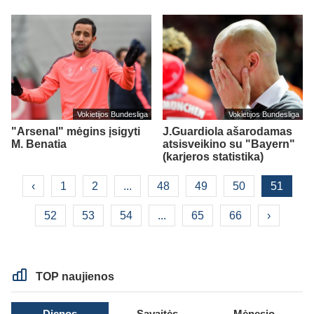
Vokietijos Bundesliga
Vokietijos Bundesliga
"Arsenal" mėgins įsigyti
J.Guardiola ašarodamas
M. Benatia
atsisveikino su "Bayern"
(karjeros statistika)
‹
1
2
...
48
49
50
51
52
53
54
...
65
66
›
TOP naujienos
Dienos
Savaitės
Mėnesio