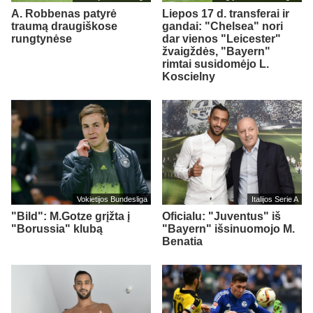
A. Robbenas patyrė
Liepos 17 d. transferai ir
traumą draugiškose
gandai: "Chelsea" nori
rungtynėse
dar vienos "Leicester"
žvaigždės, "Bayern"
rimtai susidomėjo L.
Koscielny
Vokietijos Bundesliga
Italijos Serie A
"Bild": M.Gotze grįžta į
Oficialu: "Juventus" iš
"Borussia" klubą
"Bayern" išsinuomojo M.
Benatia