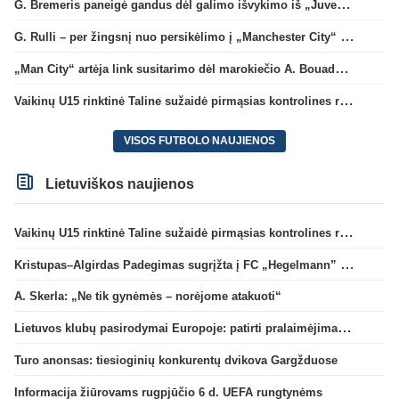
G. Bremeris paneigė gandus dėl galimo išvykimo iš „Juventus“ klubo
G. Rulli – per žingsnį nuo persikėlimo į „Manchester City“ klubą
„Man City“ artėja link susitarimo dėl marokiečio A. Bouaddi persikėlimo
Vaikinų U15 rinktinė Taline sužaidė pirmąsias kontrolines rungtynes
VISOS FUTBOLO NAUJIENOS
Lietuviškos naujienos
Vaikinų U15 rinktinė Taline sužaidė pirmąsias kontrolines rungtynes
Kristupas–Algirdas Padegimas sugrįžta į FC „Hegelmann” B sudėtį
A. Skerla: „Ne tik gynėmės – norėjome atakuoti“
Lietuvos klubų pasirodymai Europoje: patirti pralaimėjimai Kroatijos atstovams
Turo anonsas: tiesioginių konkurentų dvikova Gargžduose
Informacija žiūrovams rugpjūčio 6 d. UEFA rungtynėms