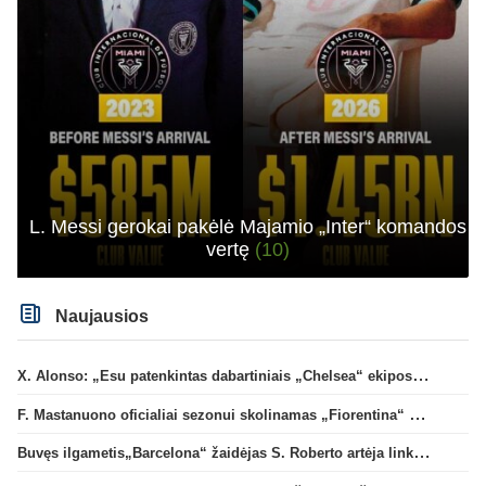
L. Messi gerokai pakėlė Majamio „Inter“ komandos
vertę
(10)
Naujausios
X. Alonso: „Esu patenkintas dabartiniais „Chelsea“ ekipos vartininkais“
F. Mastanuono oficialiai sezonui skolinamas „Fiorentina“ ekipai
Buvęs ilgametis„Barcelona“ žaidėjas S. Roberto artėja link persikėlimo į MLS