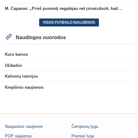
M. Capanas: „Prieš pusmetį negalėjau net įsivaizduoti, kad žaisime prieš „Hajduk“
VISOS FUTBOLO NAUJIENOS
Naudingos nuorodos
Kuro kainos
Uždarbis
Kelionių istorijos
Krepšinio naujienos
Naujausios naujienos
Čempionų lyga
POP naujienos
Premier lyga