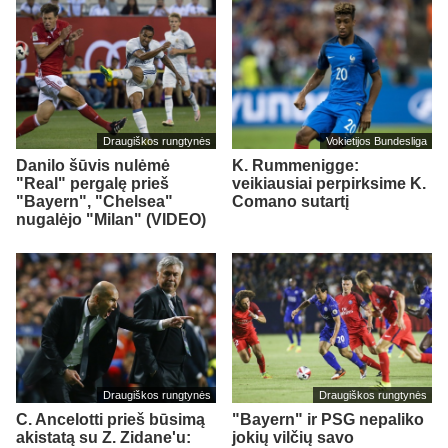
Draugiškos rungtynės
Vokietijos Bundesliga
Danilo šūvis nulėmė
K. Rummenigge:
"Real" pergalę prieš
veikiausiai perpirksime K.
"Bayern", "Chelsea"
Comano sutartį
nugalėjo "Milan" (VIDEO)
Draugiškos rungtynės
Draugiškos rungtynės
C. Ancelotti prieš būsimą
"Bayern" ir PSG nepaliko
akistatą su Z. Zidane'u:
jokių vilčių savo