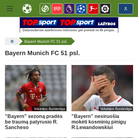
Bayern Munich FC 51 psl.
Bayern Munich FC 51 psl.
Vokietijos Bundesliga
Vokietijos Bundesliga
"Bayern" sezoną pradės
"Bayern" nesiruošia
be traumą patyrusio R.
mokėti kosminių pinigų
Sancheso
R.Lewandowskiui