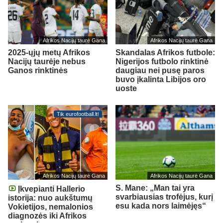
Afrikos Nacijų taurė Gana
Afrikos Nacijų taurė Gana
2025-ųjų metų Afrikos
Skandalas Afrikos futbole:
Nacijų taurėje nebus
Nigerijos futbolo rinktinė
Ganos rinktinės
daugiau nei pusę paros
buvo įkalinta Libijos oro
uoste
Tik eurofootball.lt!
Afrikos Nacijų taurė Gana
Afrikos Nacijų taurė Gana
S. Mane: „Man tai yra
Įkvepianti Hallerio
svarbiausias trofėjus, kurį
istorija: nuo aukštumų
esu kada nors laimėjęs“
Vokietijos, nemalonios
diagnozės iki Afrikos