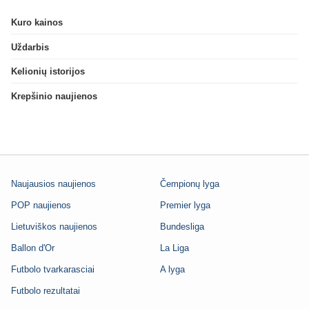
Kuro kainos
Uždarbis
Kelionių istorijos
Krepšinio naujienos
Naujausios naujienos
Čempionų lyga
POP naujienos
Premier lyga
Lietuviškos naujienos
Bundesliga
Ballon d'Or
La Liga
Futbolo tvarkarasciai
A lyga
Futbolo rezultatai