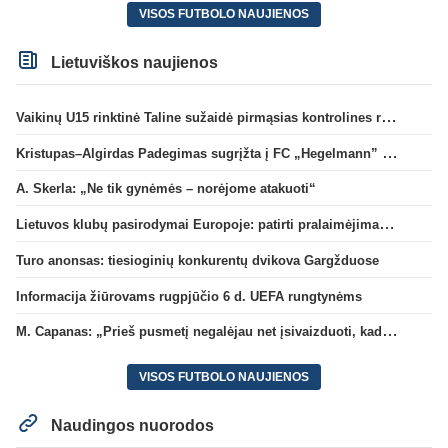
VISOS FUTBOLO NAUJIENOS
Lietuviškos naujienos
Vaikinų U15 rinktinė Taline sužaidė pirmąsias kontrolines rungtynes
Kristupas–Algirdas Padegimas sugrįžta į FC „Hegelmann” B sudėtį
A. Skerla: „Ne tik gynėmės – norėjome atakuoti“
Lietuvos klubų pasirodymai Europoje: patirti pralaimėjimai Kroatijos atstovams
Turo anonsas: tiesioginių konkurentų dvikova Gargžduose
Informacija žiūrovams rugpjūčio 6 d. UEFA rungtynėms
M. Capanas: „Prieš pusmetį negalėjau net įsivaizduoti, kad žaisime prieš „Hajduk“
VISOS FUTBOLO NAUJIENOS
Naudingos nuorodos