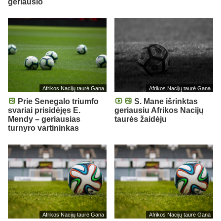
geriausio
Afrikos Nacijų taurė Gana
Afrikos Nacijų taurė Gana
Prie Senegalo triumfo
S. Mane išrinktas
svariai prisidėjęs E.
geriausiu Afrikos Nacijų
Mendy – geriausias
taurės žaidėju
turnyro vartininkas
Afrikos Nacijų taurė Gana
Afrikos Nacijų taurė Gana