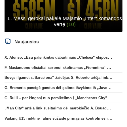
L. Messi gerokai pakėlė Majamio „Inter“ komandos
vertę
(10)
Naujausios
X. Alonso: „Esu patenkintas dabartiniais „Chelsea“ ekipos vartininkais“
F. Mastanuono oficialiai sezonui skolinamas „Fiorentina“ ekipai
Buvęs ilgametis„Barcelona“ žaidėjas S. Roberto artėja link persikėlimo į MLS
G. Bremeris paneigė gandus dėl galimo išvykimo iš „Juventus“ klubo
G. Rulli – per žingsnį nuo persikėlimo į „Manchester City“ klubą
„Man City“ artėja link susitarimo dėl marokiečio A. Bouaddi persikėlimo
Vaikinų U15 rinktinė Taline sužaidė pirmąsias kontrolines rungtynes