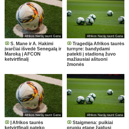
Afrikos Nacijų taurė Gana
Afrikos Nacijų taurė Gana
S. Mane ir A. Hakimi
Tragedija Afrikos taurės
įvarčiai išvedė Senegalą ir
turnyre: bandydami
Maroką į AFCON
patekti į stadioną žuvo
ketvirtfinalį
mažiausiai aštuoni
žmonės
Afrikos Nacijų taurė Gana
Afrikos Nacijų taurė Gana
Į Afrikos taurės
Staigmena: puikiai
ketvirtfinalį pateko
grupių etape žaidusi