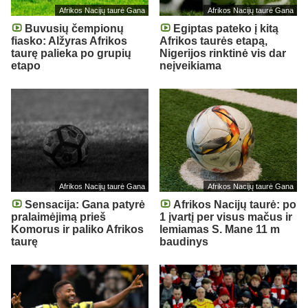
Afrikos Nacijų taurė Gana
Afrikos Nacijų taurė Gana
Buvusių čempionų
Egiptas pateko į kitą
fiasko: Alžyras Afrikos
Afrikos taurės etapą,
taurę palieka po grupių
Nigerijos rinktinė vis dar
etapo
neįveikiama
Afrikos Nacijų taurė Gana
Afrikos Nacijų taurė Gana
Sensacija: Gana patyrė
Afrikos Nacijų taurė: po
pralaimėjimą prieš
1 įvartį per visus mačus ir
Komorus ir paliko Afrikos
lemiamas S. Mane 11 m
taurę
baudinys