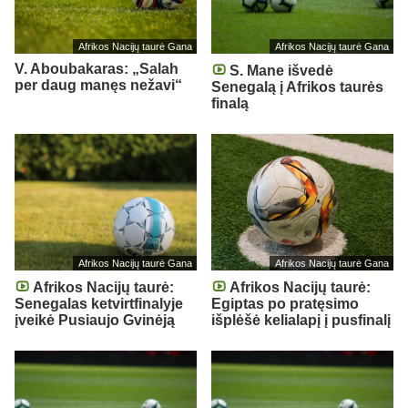
Afrikos Nacijų taurė Gana
Afrikos Nacijų taurė Gana
V. Aboubakaras: „Salah
S. Mane išvedė
per daug manęs nežavi“
Senegalą į Afrikos taurės
finalą
Afrikos Nacijų taurė Gana
Afrikos Nacijų taurė Gana
Afrikos Nacijų taurė:
Afrikos Nacijų taurė:
Senegalas ketvirtfinalyje
Egiptas po pratęsimo
įveikė Pusiaujo Gvinėją
išplėšė kelialapį į pusfinalį