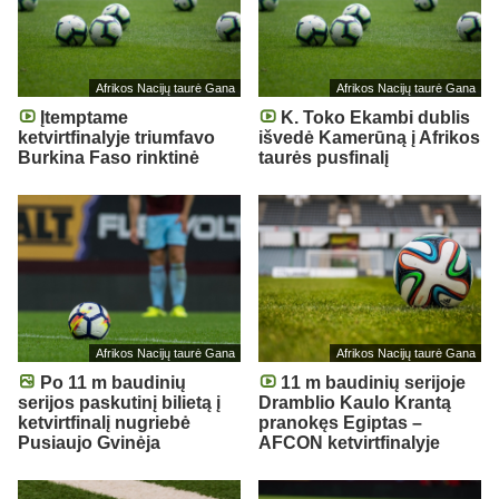
Afrikos Nacijų taurė Gana
Afrikos Nacijų taurė Gana
Įtemptame
K. Toko Ekambi dublis
ketvirtfinalyje triumfavo
išvedė Kamerūną į Afrikos
Burkina Faso rinktinė
taurės pusfinalį
Afrikos Nacijų taurė Gana
Afrikos Nacijų taurė Gana
Po 11 m baudinių
11 m baudinių serijoje
serijos paskutinį bilietą į
Dramblio Kaulo Krantą
ketvirtfinalį nugriebė
pranokęs Egiptas –
Pusiaujo Gvinėja
AFCON ketvirtfinalyje