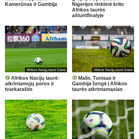
Kamerūnas ir Gambija
Nigerijos rinktinė krito
Afrikos taurės
aštuntfinalyje
Afrikos Nacijų taurė Gana
Afrikos Nacijų taurė Gana
Afrikos Nacijų taurė:
Malis, Tunisas ir
atkrintamųjų poros ir
Gambija žengė į Afrikos
tvarkaraštis
taurės atkrintamąsias