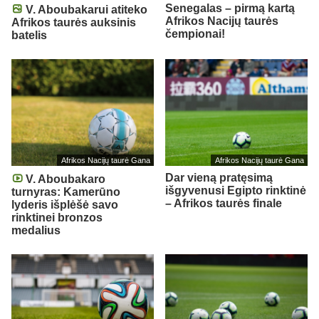
Senegalas – pirmą kartą
V. Aboubakarui atiteko
Afrikos Nacijų taurės
Afrikos taurės auksinis
čempionai!
batelis
Afrikos Nacijų taurė Gana
Afrikos Nacijų taurė Gana
Dar vieną pratęsimą
V. Aboubakaro
išgyvenusi Egipto rinktinė
turnyras: Kamerūno
– Afrikos taurės finale
lyderis išplėšė savo
rinktinei bronzos
medalius