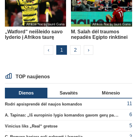
Afrikos Nacijų taurė Gana
Afrikos Nacijų taurė Gana
„Watford“ neišleido savo
M. Salah dėl traumos
lyderio į Afrikos taurę
nepadės Egipto rinktinei
‹
1
2
›
TOP naujienos
Dienos
Savaitės
Mėnesio
11
Rodri apsisprendė dėl naujos komandos
6
A. Tapinas: „Iš europinio lygio komandos gavom gerų pamokų“
5
Vinicius liks „Real“ gretose
2
C. Romero karjera gali pakrypti į Ispaniją