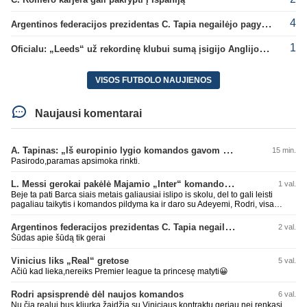
4
Argentinos federacijos prezidentas C. Tapia negailėjo pagyrų G. Infantino
1
Oficialu: „Leeds“ už rekordinę klubui sumą įsigijo Anglijos rinktinės vartininką
VISOS FUTBOLO NAUJIENOS
Naujausi komentarai
A. Tapinas: „Iš europinio lygio komandos gavom gerų pamokų“
15 min.
Pasirodo,paramas apsimoka rinkti.
L. Messi gerokai pakėlė Majamio „Inter“ komandos vertę
1 val.
Beje ta pati Barca siais metais galiausiai islipo is skolu, del to gali leisti
pagaliau taikytis i komandos pildyma ka ir daro su Adeyemi, Rodri, visa
Julian Alvarez saga.
Argentinos federacijos prezidentas C. Tapia negailėjo pagyrų G. Infantino
2 val.
Šūdas apie šūdą tik gerai
Vinicius liks „Real“ gretose
5 val.
Ačiū kad lieka,nereiks Premier league ta princesę matyti😀
Rodri apsisprendė dėl naujos komandos
6 val.
Nu čia realui bus kliurka,žaidžia su Viniciaus kontraktu geriau,nei renkasi