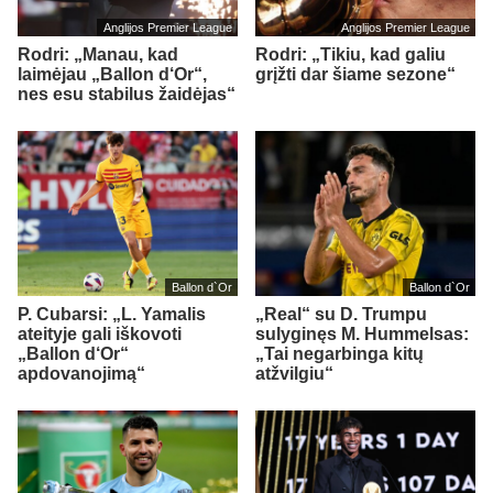
Anglijos Premier League
Anglijos Premier League
Rodri: „Manau, kad
Rodri: „Tikiu, kad galiu
laimėjau „Ballon d‘Or“,
grįžti dar šiame sezone“
nes esu stabilus žaidėjas“
Ballon d`Or
Ballon d`Or
P. Cubarsi: „L. Yamalis
„Real“ su D. Trumpu
ateityje gali iškovoti
sulyginęs M. Hummelsas:
„Ballon d‘Or“
„Tai negarbinga kitų
apdovanojimą“
atžvilgiu“