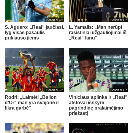
Ballon d`Or
Ballon d`Or
S. Aguero: „Real“ jaučiasi,
L. Yamalis: „Man nerūpi
lyg visas pasaulis
rasistiniai užgauliojimai iš
priklauso jiems
„Real“ fanų“
Ballon d`Or
Ballon d`Or
Rodri: „Laimėti „Ballon
Viniciaus aplinka ir „Real“
d‘Or“ man yra svajonė ir
atstovai išskyrė
tikra garbė“
pagrindinę pralaimėjimo
priežastį