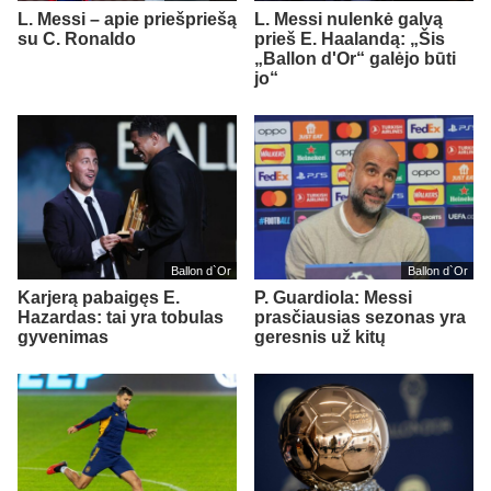
L. Messi – apie priešpriešą
L. Messi nulenkė galvą
su C. Ronaldo
prieš E. Haalandą: „Šis
„Ballon d'Or“ galėjo būti
jo“
Ballon d`Or
Ballon d`Or
Karjerą pabaigęs E.
P. Guardiola: Messi
Hazardas: tai yra tobulas
prasčiausias sezonas yra
gyvenimas
geresnis už kitų