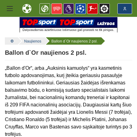
Naujienos
Ballon d`Or naujienos 2 psl.
Ballon d`Or naujienos 2 psl.
„Ballon d'Or“, arba „Auksinis kamuolys“ yra kasmetinis
futbolo apdovanojimas, kurį įteikia geriausiu pasaulyje
laikomam futbolininkui. Geriausias žaidėjas išrenkamas
balsavimo būdu, o komisiją sudaro specialistais laikomi
žurnalistai, bei nacionalinių komandų treneriai ir kapitonai
iš 209 FIFA nacionalinių asociacijų. Daugiausiai kartų šiuo
trofėjumi apdovanoti žaidėjai yra Lionelis Messi (7 trofėjai),
Cristiano Ronaldo (5 trofėjai) ir Michelis Platini, Johanas
Cruyffas, Marco van Bastenas savo sąskaitoje turintys po 3
trofėjus.