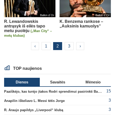
Ballon d`Or
Ballon d`Or
R. Lewandowskis
K. Benzema rankose –
antrąsyk iš eilės tapo
„Auksinis kamuolys“
metu puolėju
(„Man City“ –
metų klubas)
‹
1
2
3
›
TOP naujienos
Dienos
Savaitės
Mėnesio
15
Paaiškėjo, kas turėjo įtakos Rodri sprendimui pasirinkti Barselonos pusę
3
Anapilin iškeliavo L. Messi tėtis Jorge
3
R. Araujo papildys „Liverpool“ klubą