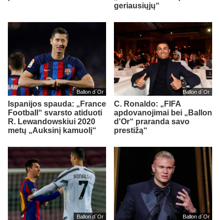
geriausiųjų“
Ballon d`Or
Ballon d`Or
Ispanijos spauda: „France
C. Ronaldo: „FIFA
Football“ svarsto atiduoti
apdovanojimai bei „Ballon
R. Lewandowskiui 2020
d'Or“ praranda savo
metų „Auksinį kamuolį“
prestižą“
Ballon d`Or
Ballon d`Or