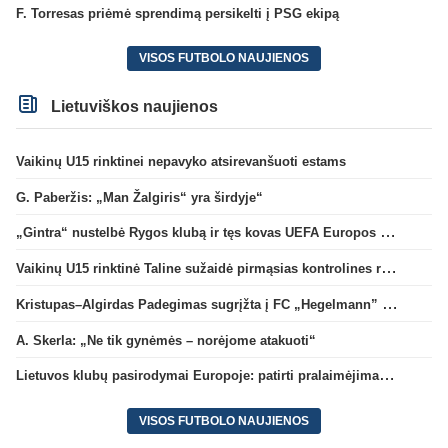
F. Torresas priėmė sprendimą persikelti į PSG ekipą
VISOS FUTBOLO NAUJIENOS
Lietuviškos naujienos
Vaikinų U15 rinktinei nepavyko atsirevanšuoti estams
G. Paberžis: „Man Žalgiris“ yra širdyje“
„Gintra“ nustelbė Rygos klubą ir tęs kovas UEFA Europos taurės atrankoje
Vaikinų U15 rinktinė Taline sužaidė pirmąsias kontrolines rungtynes
Kristupas–Algirdas Padegimas sugrįžta į FC „Hegelmann” B sudėtį
A. Skerla: „Ne tik gynėmės – norėjome atakuoti“
Lietuvos klubų pasirodymai Europoje: patirti pralaimėjimai Kroatijos atstovams
VISOS FUTBOLO NAUJIENOS