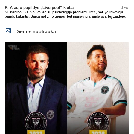
R. Araujo papildys „Liverpool“ klubą
2 val.
Nustebino. Šiaip buvo ten su psichologija problemų ir t.t., bet lyg ir kovoja,
bando kabintis. Barca gal žino geriau, bet manau praranda svarbų žaidėję.
Duobių būna pas visus. Jau Rashford paleido, Ter Stegen su Inaki Pena
paleido, čia dabar dar vienas. Įdomiai Deco tvarkosi ir Hansi Flick formuoja
sudėtį. Rezultatai nėra tragiški, anaiptol yra teigiamų žingsnių. Bet UEFA CL
Dienos nuotrauka
nelaimimas, praeitais metais jau Copa del Rey pralaimėtas ir pan. Jau
praeitais metais neteko gynybos vieno iš ramščių. RM kaip tik pasistiprino.
Cucurrlla bus siaubas manau Real komandoje. Kažkaip man atrodo vėl bus
gynyboje ne kažkas.