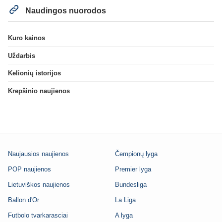
Naudingos nuorodos
Kuro kainos
Uždarbis
Kelionių istorijos
Krepšinio naujienos
Naujausios naujienos
Čempionų lyga
POP naujienos
Premier lyga
Lietuviškos naujienos
Bundesliga
Ballon d'Or
La Liga
Futbolo tvarkarasciai
A lyga