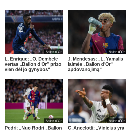
Ballon d`Or
Ballon d`Or
L. Enrique: „O. Dembele
J. Mendesas: „L. Yamalis
vertas „Ballon d‘Or“ prizo
laimės „Ballon d‘Or“
vien dėl jo gynybos“
apdovanojimą“
Ballon d`Or
Ballon d`Or
Pedri: „Nuo Rodri „Ballon
C. Ancelotti: „Vinicius yra