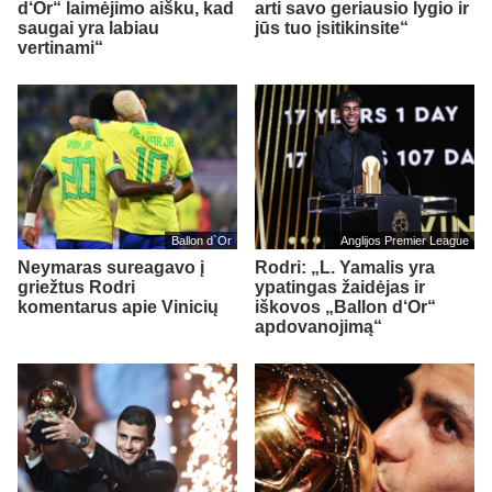
d‘Or“ laimėjimo aišku, kad
arti savo geriausio lygio ir
saugai yra labiau
jūs tuo įsitikinsite“
vertinami“
Ballon d`Or
Anglijos Premier League
Neymaras sureagavo į
Rodri: „L. Yamalis yra
griežtus Rodri
ypatingas žaidėjas ir
komentarus apie Vinicių
iškovos „Ballon d‘Or“
apdovanojimą“