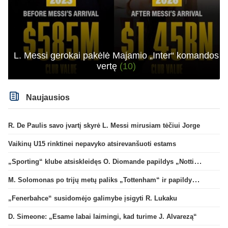
L. Messi gerokai pakėlė Majamio „Inter“ komandos
vertę
(10)
Naujausios
R. De Paulis savo įvartį skyrė L. Messi mirusiam tėčiui Jorge
Vaikinų U15 rinktinei nepavyko atsirevanšuoti estams
„Sporting“ klube atsiskleidęs O. Diomande papildys „Nottingham“ gretas
M. Solomonas po trijų metų paliks „Tottenham“ ir papildys „West Ham“ klubą
„Fenerbahce“ susidomėjo galimybe įsigyti R. Lukaku
D. Simeone: „Esame labai laimingi, kad turime J. Alvarezą“