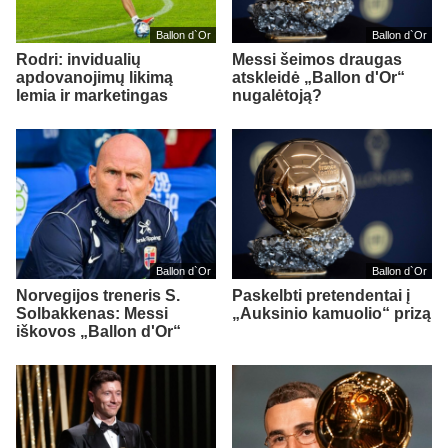
Ballon d`Or
Ballon d`Or
Rodri: invidualių
Messi šeimos draugas
apdovanojimų likimą
atskleidė „Ballon d'Or“
lemia ir marketingas
nugalėtoją?
Ballon d`Or
Ballon d`Or
Norvegijos treneris S.
Paskelbti pretendentai į
Solbakkenas: Messi
„Auksinio kamuolio“ prizą
iškovos „Ballon d'Or“