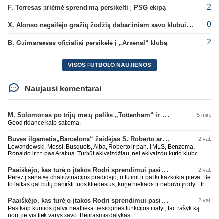
2
F. Torresas priėmė sprendimą persikelti į PSG ekipą
0
X. Alonso negailėjo gražių žodžių dabartiniam savo klubui „Chelsea“
2
B. Guimaraesas oficialiai persikėlė į „Arsenal“ klubą
VISOS FUTBOLO NAUJIENOS
Naujausi komentarai
M. Solomonas po trijų metų paliks „Tottenham“ ir papildys „West Ham“ klubą
5 min.
Good ridance kaip sakoma.
Buvęs ilgametis„Barcelona“ žaidėjas S. Roberto artėja link persikėlimo į MLS
2 val.
Lewandowski, Messi, Busquets, Alba, Roberto ir pan. į MLS, Benzema,
Ronaldo ir t.t. pas Arabus. Turbūt akivaizdžiau, nei akivaizdu kurio klubo
žaidėjų labiai myli pinigėlius, o ne žaidimą. Gal todėl ir tų laimėjimų
paskutiniu me tu ne tiek daug.
Paaiškėjo, kas turėjo įtakos Rodri sprendimui pasirinkti Barselonos pusę
2 val.
Perez į senatvę chaliuvinacijos pradidėjo, o tu imi ir patiki kažkokia pieva. Be
to laikas gal būtų paniršti tuos kliedesius, kurie niekada ir nebuvo įrodyti. Ir
nepamiršti kaip pačius palaikė 90% teisėjų. Šiki į ant kitų, nors patys mėšle
esat. Kažkaip ne skaniai kvepia. RM todėl ir yra vienas nekenčiamiausių
Paaiškėjo, kas turėjo įtakos Rodri sprendimui pasirinkti Barselonos pusę
2 val.
daugumos fanų klubas, nes pastoviai verke ir verkia kažkokius kliedesius.
Pas kaip kuriuos galva neatlieka tiesioginės funkcijos matyt, tad rašyk ką
Remktis ne kažkokio Perezo kliedesiais, o faktais.
nori, jie vis tiek varys savo. Beprasmis dalykas.