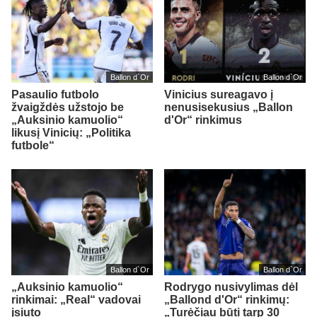
Ballon d`Or
Ballon d`Or
Pasaulio futbolo
Vinicius sureagavo į
žvaigždės užstojo be
nenusisekusius „Ballon
„Auksinio kamuolio“
d'Or“ rinkimus
likusį Vinicių: „Politika
futbole“
Ballon d`Or
Ballon d`Or
„Auksinio kamuolio“
Rodrygo nusivylimas dėl
rinkimai: „Real“ vadovai
„Ballond d'Or“ rinkimų:
įsiuto
„Turėčiau būti tarp 30