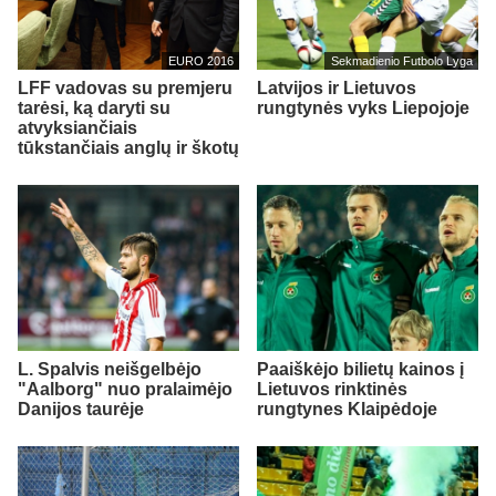
EURO 2016
Sekmadienio Futbolo Lyga
LFF vadovas su premjeru
Latvijos ir Lietuvos
tarėsi, ką daryti su
rungtynės vyks Liepojoje
atvyksiančiais
tūkstančiais anglų ir škotų
L. Spalvis neišgelbėjo
Paaiškėjo bilietų kainos į
"Aalborg" nuo pralaimėjo
Lietuvos rinktinės
Danijos taurėje
rungtynes Klaipėdoje