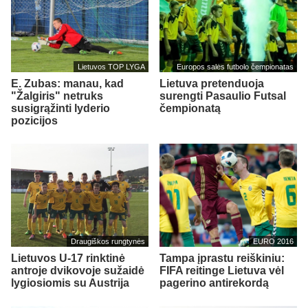
Lietuvos TOP LYGA
Europos salės futbolo čempionatas
E. Zubas: manau, kad
Lietuva pretenduoja
"Žalgiris" netruks
surengti Pasaulio Futsal
susigrąžinti lyderio
čempionatą
pozicijos
Draugiškos rungtynės
EURO 2016
Lietuvos U-17 rinktinė
Tampa įprastu reiškiniu:
antroje dvikovoje sužaidė
FIFA reitinge Lietuva vėl
lygiosiomis su Austrija
pagerino antirekordą