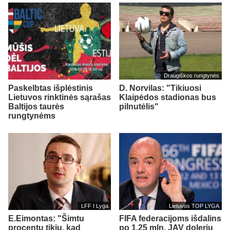
Draugiškos rungtynės
Paskelbtas išplėstinis
D. Norvilas: "Tikiuosi
Lietuvos rinktinės sąrašas
Klaipėdos stadionas bus
Baltijos taurės
pilnutėlis"
rungtynėms
LFF I Lyga
Lietuvos TOP LYGA
E.Eimontas: "Šimtu
FIFA federacijoms išdalins
procentų tikiu, kad
po 1,25 mln. JAV dolerių