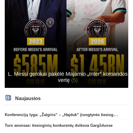
L. Messi gerokai pakėlė Majamio „Inter“ komandos
vertę
(5)
Naujausios
Konferencijų lyga: „Žalgiris“ – „Hajduk“ (rungtynės tiesiogiai)
Turo anonsas: tiesioginių konkurentų dvikova Gargžduose