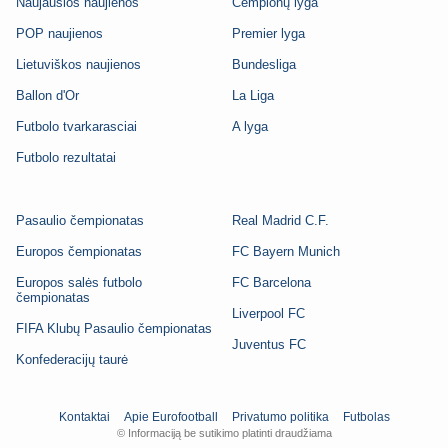
Naujausios naujienos
Čempionų lyga
POP naujienos
Premier lyga
Lietuviškos naujienos
Bundesliga
Ballon d'Or
La Liga
Futbolo tvarkarasciai
A lyga
Futbolo rezultatai
Pasaulio čempionatas
Real Madrid C.F.
Europos čempionatas
FC Bayern Munich
Europos salės futbolo
FC Barcelona
čempionatas
Liverpool FC
FIFA Klubų Pasaulio čempionatas
Juventus FC
Konfederacijų taurė
Kontaktai
Apie Eurofootball
Privatumo politika
Futbolas
© Informaciją be sutikimo platinti draudžiama