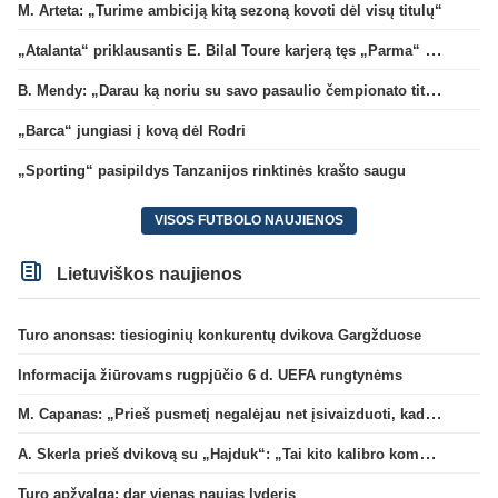
M. Arteta: „Turime ambiciją kitą sezoną kovoti dėl visų titulų“
„Atalanta“ priklausantis E. Bilal Toure karjerą tęs „Parma“ gretose
B. Mendy: „Darau ką noriu su savo pasaulio čempionato titulu“
„Barca“ jungiasi į kovą dėl Rodri
„Sporting“ pasipildys Tanzanijos rinktinės krašto saugu
VISOS FUTBOLO NAUJIENOS
Lietuviškos naujienos
Turo anonsas: tiesioginių konkurentų dvikova Gargžduose
Informacija žiūrovams rugpjūčio 6 d. UEFA rungtynėms
M. Capanas: „Prieš pusmetį negalėjau net įsivaizduoti, kad žaisime prieš „Hajduk“
A. Skerla prieš dvikovą su „Hajduk“: „Tai kito kalibro komanda“
Turo apžvalga: dar vienas naujas lyderis