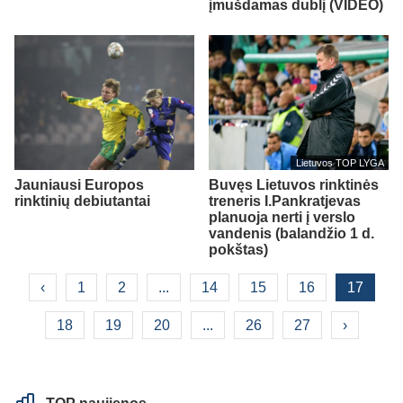
įmušdamas dublį (VIDEO)
Lietuvos TOP LYGA
Jauniausi Europos
Buvęs Lietuvos rinktinės
rinktinių debiutantai
treneris I.Pankratjevas
planuoja nerti į verslo
vandenis (balandžio 1 d.
pokštas)
‹
1
2
...
14
15
16
17
18
19
20
...
26
27
›