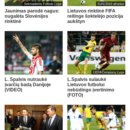
Sekmadienio Futbolo Lyga
Euro 2016 atranka
Jaunimas parodė nagus:
Lietuvos rinktinė FIFA
nugalėta Slovėnijos
reitinge šoktelėjo pozicija
rinktinė
aukštyn
UEFA Čempionų Lyga
L. Spalvis nutraukė
L.Spalvis sulaukė
įvarčių badą Danijoje
Lietuvos futbolui
(VIDEO)
nebūdingo įvertinimo
(FOTO)