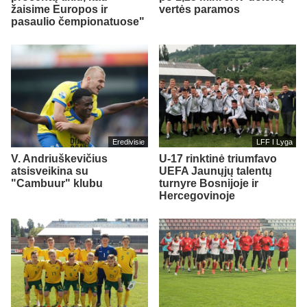
žaisime Europos ir
vertės paramos
pasaulio čempionatuose"
Eredivisie
LFF I Lyga
V. Andriuškevičius
U-17 rinktinė triumfavo
atsisveikina su
UEFA Jaunųjų talentų
"Cambuur" klubu
turnyre Bosnijoje ir
Hercegovinoje