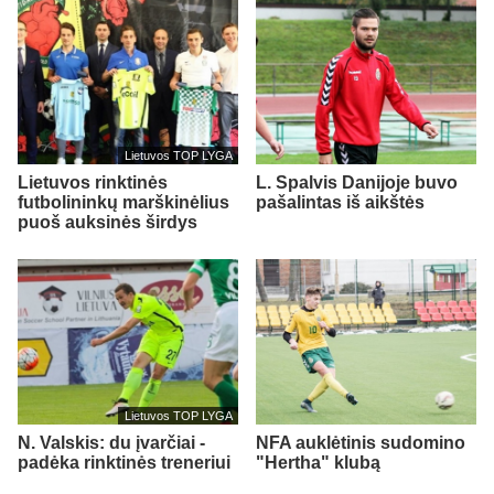
Lietuvos TOP LYGA
Lietuvos rinktinės
L. Spalvis Danijoje buvo
futbolininkų marškinėlius
pašalintas iš aikštės
puoš auksinės širdys
Lietuvos TOP LYGA
N. Valskis: du įvarčiai -
NFA auklėtinis sudomino
padėka rinktinės treneriui
"Hertha" klubą