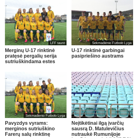
LFF taurė
Sekmadienio Futbolo Lyga
Merginų U-17 rinktinė
U-17 rinktinė garbingai
pratęsė pergalių serija
pasipriešino austrams
sutriuškindama estes
Sekmadienio Futbolo Lyga
Pavyzdys vyrams:
Neįtikėtinai ilgą įvarčių
merginos sutriuškino
sausrą D. Matulevičius
Farerų salų rinktinę
nutraukė Rumunijoje