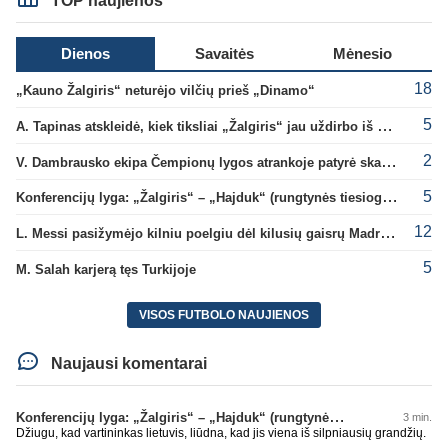
TOP naujienos
Dienos
Savaitės
Mėnesio
18
„Kauno Žalgiris“ neturėjo vilčių prieš „Dinamo“
5
A. Tapinas atskleidė, kiek tiksliai „Žalgiris“ jau uždirbo iš UEFA premijų
2
V. Dambrausko ekipa Čempionų lygos atrankoje patyrė skaudžią nesėkmę
5
Konferencijų lyga: „Žalgiris“ – „Hajduk“ (rungtynės tiesiogiai)
12
L. Messi pasižymėjo kilniu poelgiu dėl kilusių gaisrų Madride
5
M. Salah karjerą tęs Turkijoje
VISOS FUTBOLO NAUJIENOS
Naujausi komentarai
Konferencijų lyga: „Žalgiris“ – „Hajduk“ (rungtynės tiesiogiai)
3 min.
Džiugu, kad vartininkas lietuvis, liūdna, kad jis viena iš silpniausių grandžių.