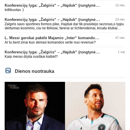
Konferencijų lyga: „Žalgiris“ – „Hajduk“ (rungtynės tiesiogiai)
13 min.
Infiltruotas :)
Konferencijų lyga: „Žalgiris“ – „Hajduk“ (rungtynės tiesiogiai)
23 min.
Zalgiris savo sportines formos pike, Hajduk dar tik prasidejo sezonas,o lygiu
skirtumas kosminis, cia ne tbilisiai, farerai ar lichtensteinai, kroatu klubai
parode kokioje s.... esame, tad tuo ir baigsis futbolo atgimimas, lauksim dar
10 metu kitu stebuklingu rungtyniu pries koki kysiniovo metalista
L. Messi gerokai pakėlė Majamio „Inter“ komandos vertę
47 min.
Ar tu bent zinai kuo skiriasi komandos verte nuo revenue?
Konferencijų lyga: „Žalgiris“ – „Hajduk“ (rungtynės tiesiogiai)
1 val.
Kaip meras drįsta rusiškai kalbėt?
Dienos nuotrauka