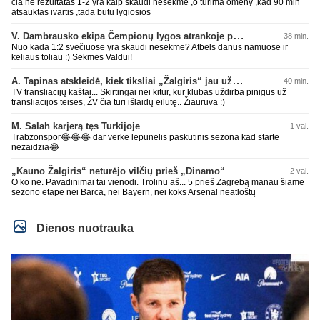
cia ne rezultatas 1-2 yra kaip skaudi nesekme ,o turima omeny ,kad 90 min
atsauktas ivartis ,tada butu lygiosios
V. Dambrausko ekipa Čempionų lygos atrankoje patyrė skaudžią nesėkmę
38 min.
Nuo kada 1:2 svečiuose yra skaudi nesėkmė? Atbels danus namuose ir
keliaus toliau :) Sėkmės Valdui!
A. Tapinas atskleidė, kiek tiksliai „Žalgiris“ jau uždirbo iš UEFA premijų
40 min.
TV transliacijų kaštai... Skirtingai nei kitur, kur klubas uždirba pinigus už
transliacijos teises, ŽV čia turi išlaidų eilutę.. Žiauruva :)
M. Salah karjerą tęs Turkijoje
1 val.
Trabzonspor😂😂😂 dar verke lepunelis paskutinis sezona kad starte
nezaidzia😂
„Kauno Žalgiris“ neturėjo vilčių prieš „Dinamo“
2 val.
O ko ne. Pavadinimai tai vienodi. Trolinu aš... 5 prieš Zagrebą manau šiame
sezono etape nei Barca, nei Bayern, nei koks Arsenal neatloštų
Dienos nuotrauka