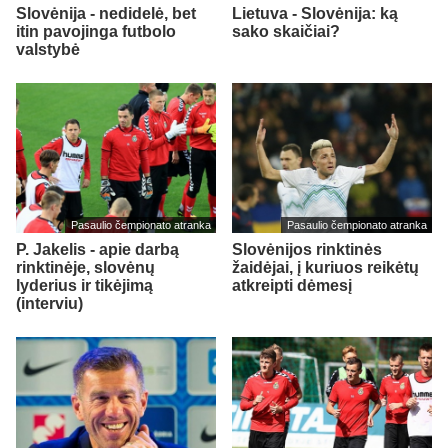
Slovėnija - nedidelė, bet
Lietuva - Slovėnija: ką
itin pavojinga futbolo
sako skaičiai?
valstybė
Pasaulio čempionato atranka
Pasaulio čempionato atranka
P. Jakelis - apie darbą
Slovėnijos rinktinės
rinktinėje, slovėnų
žaidėjai, į kuriuos reikėtų
lyderius ir tikėjimą
atkreipti dėmesį
(interviu)