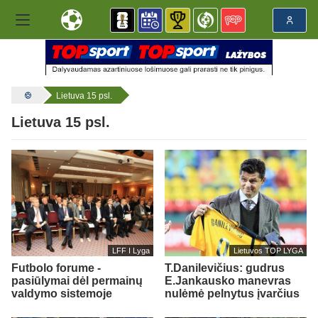
Lietuva 15 psl.
Lietuva 15 psl.
LFF I Lyga
Lietuvos TOP LYGA
Futbolo forume -
T.Danilevičius: gudrus
pasiūlymai dėl permainų
E.Jankausko manevras
valdymo sistemoje
nulėmė pelnytus įvarčius