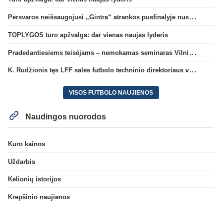
Persvaros neišsaugojusi „Gintra“ atrankos pusfinalyje nusileido Škotijos čempionėms
TOPLYGOS turo apžvalga: dar vienas naujas lyderis
Pradedantiesiems teisėjams – nemokamas seminaras Vilniuje šį penktadienį
K. Rudžionis tęs LFF salės futbolo techninio direktoriaus veiklą
VISOS FUTBOLO NAUJIENOS
Naudingos nuorodos
Kuro kainos
Uždarbis
Kelionių istorijos
Krepšinio naujienos