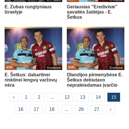
E. Zubas rungtyniaus
Geriausias "Eredivisie"
Izraelyje
savaitės žaidėjas - E.
Šetkus
Eredivisie
Eredivisie
E. Šetkus: dabartinei
Olandijos pirmenybėse E.
rinktinei lengvų varžovų
Šetkus debiutavo
nėra
nepraleisdamas įvarčio
‹
1
2
...
12
13
14
15
16
17
18
...
26
27
›