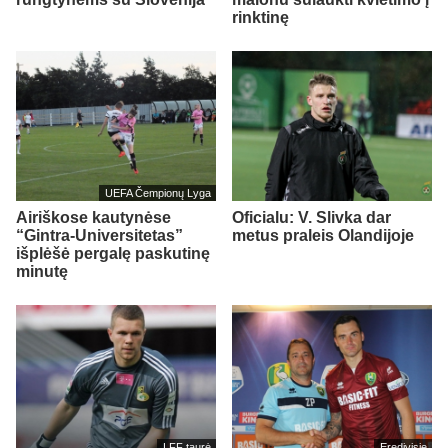
rinktinę
UEFA Čempionų Lyga
Airiškose kautynėse
Oficialu: V. Slivka dar
“Gintra-Universitetas”
metus praleis Olandijoje
išplėšė pergalę paskutinę
minutę
LFF taurė
Eredivisie