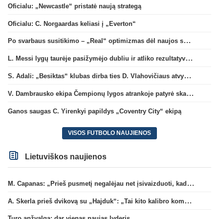
Oficialu: „Newcastle“ pristatė naują strategą
Oficialu: C. Norgaardas keliasi į „Everton“
Po svarbaus susitikimo – „Real“ optimizmas dėl naujos sutarties su Viniciumi
L. Messi lygų taurėje pasižymėjo dubliu ir atliko rezultatyvų perdavimą
S. Adali: „Besiktas“ klubas dirba ties D. Vlahovičiaus atvykimu“
V. Dambrausko ekipa Čempionų lygos atrankoje patyrė skaudžią nesėkmę
Ganos saugas C. Yirenkyi papildys „Coventry City“ ekipą
VISOS FUTBOLO NAUJIENOS
Lietuviškos naujienos
M. Capanas: „Prieš pusmetį negalėjau net įsivaizduoti, kad žaisime prieš „Hajduk“
A. Skerla prieš dvikovą su „Hajduk“: „Tai kito kalibro komanda“
Turo apžvalga: dar vienas naujas lyderis