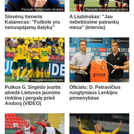
Pasaulio čempionato atranka
Pasaulio čempionato atranka
Slovėnų treneris
A.Liubinskas: "Jau
Katanecas: "Futbole yra
nebebūsime patrankų
nenuspėjamų dalykų"
mėsa" (interviu)
Draugiškos rungtynės
Puikus G. Sirgėdo įvartis
Oficialu: D. Petravičius
atvedė Lietuvos jaunimo
rungtyniaus Lenkijos
rinktinę į pergalę prieš
pirmenybėse
Andorą (VIDEO)