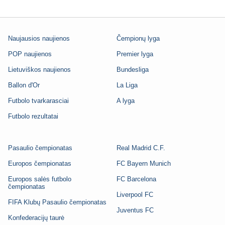
Naujausios naujienos
Čempionų lyga
POP naujienos
Premier lyga
Lietuviškos naujienos
Bundesliga
Ballon d'Or
La Liga
Futbolo tvarkarasciai
A lyga
Futbolo rezultatai
Pasaulio čempionatas
Real Madrid C.F.
Europos čempionatas
FC Bayern Munich
Europos salės futbolo
FC Barcelona
čempionatas
Liverpool FC
FIFA Klubų Pasaulio čempionatas
Juventus FC
Konfederacijų taurė