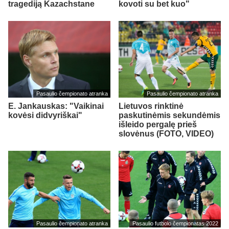
tragediją Kazachstane
kovoti su bet kuo"
Pasaulio čempionato atranka
Pasaulio čempionato atranka
E. Jankauskas: "Vaikinai
Lietuvos rinktinė
kovėsi didvyriškai"
paskutinėmis sekundėmis
išleido pergalę prieš
slovėnus (FOTO, VIDEO)
Pasaulio čempionato atranka
Pasaulio futbolo čempionatas 2022