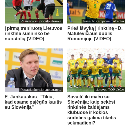
Pasaulio čempionato atranka
Pasaulio čempionato atranka
Į pirmą treniruotę Lietuvos
Prieš išvyką į rinktinę - D.
rinktinė susirinko be
Matulevičiaus dublis
nuostolių (VIDEO)
Rumunijoje (VIDEO)
Pasaulio čempionato atranka
Lietuvos TOP LYGA
E. Jankauskas: "Tikiu,
Savaitė iki mačo su
kad esame pajėgūs kautis
Slovėnija: kaip sekėsi
su Slovėnija"
rinktinės žaidėjams
klubuose ir kokios
sudėties galima tikėtis
sekmadienį?