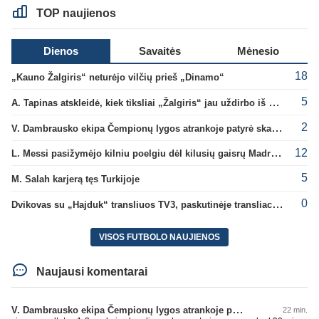
TOP naujienos
Dienos
Savaitės
Mėnesio
18
„Kauno Žalgiris“ neturėjo vilčių prieš „Dinamo“
5
A. Tapinas atskleidė, kiek tiksliai „Žalgiris“ jau uždirbo iš UEFA premijų
2
V. Dambrausko ekipa Čempionų lygos atrankoje patyrė skaudžią nesėkmę
12
L. Messi pasižymėjo kilniu poelgiu dėl kilusių gaisrų Madride
5
M. Salah karjerą tęs Turkijoje
0
Dvikovas su „Hajduk“ transliuos TV3, paskutinėje transliacijoje – nauji rekordai
VISOS FUTBOLO NAUJIENOS
Naujausi komentarai
V. Dambrausko ekipa Čempionų lygos atrankoje patyrė skaudžią nesėkmę
22 min.