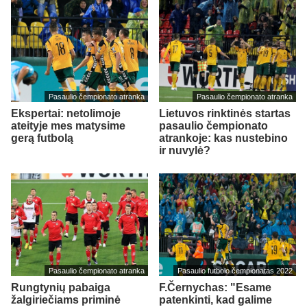
Pasaulio čempionato atranka
Pasaulio čempionato atranka
Ekspertai: netolimoje
Lietuvos rinktinės startas
ateityje mes matysime
pasaulio čempionato
gerą futbolą
atrankoje: kas nustebino
ir nuvylė?
Pasaulio čempionato atranka
Pasaulio futbolo čempionatas 2022
Rungtynių pabaiga
F.Černychas: "Esame
žalgiriečiams priminė
patenkinti, kad galime