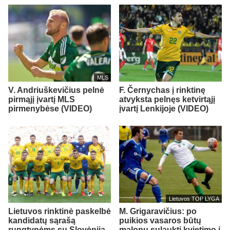
MLS
V. Andriuškevičius pelnė
F. Černychas į rinktinę
pirmąjį įvartį MLS
atvyksta pelnęs ketvirtąjį
pirmenybėse (VIDEO)
įvartį Lenkijoje (VIDEO)
Lietuvos TOP LYGA
Lietuvos rinktinė paskelbė
M. Grigaravičius: po
kandidatų sąrašą
puikios vasaros būtų
rungtynėms su Slovėnija
malonu sulaukti kvietimo į