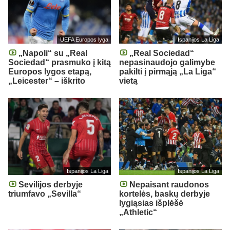
UEFA Europos lyga
Ispanijos La Liga
„Napoli“ su „Real
„Real Sociedad“
Sociedad“ prasmuko į kitą
nepasinaudojo galimybe
Europos lygos etapą,
pakilti į pirmąją „La Liga“
„Leicester“ – iškrito
vietą
Ispanijos La Liga
Ispanijos La Liga
Sevilijos derbyje
Nepaisant raudonos
triumfavo „Sevilla“
kortelės, baskų derbyje
lygiąsias išplėšė
„Athletic“