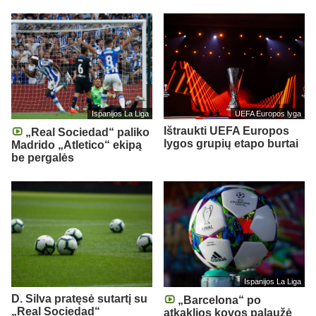
Ispanijos La Liga
UEFA Europos lyga
Ištraukti UEFA Europos
„Real Sociedad“ paliko
lygos grupių etapo burtai
Madrido „Atletico“ ekipą
be pergalės
Ispanijos La Liga
D. Silva pratęsė sutartį su
„Barcelona“ po
„Real Sociedad“
atkaklios kovos palaužė