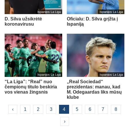
Ispanijos La Liga
Ispanijos La Liga
D. Silva užsikrėtė
Oficialu: D. Silva grįžta į
koronavirusu
Ispaniją
Ispanijos La Liga
Ispanijos La Liga
“La Liga”: “Real” nuo
„Real Sociedad“
čempionų titulo beskiria
prezidentas: manau, kad
vos vienas žingsnis
M. Odegaardas liks mūsų
klube
‹
1
2
3
4
5
6
7
8
›