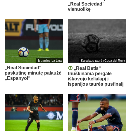
„Real Sociedad“
vienuolikę
Ispanijos La Liga
Karaliaus taurė (Copa del Rey)
„Real Sociedad“
„Real Betis“
paskutinę minutę palaužė
triuškinama pergale
„Espanyol“
iškovojo kelialapį į
Ispanijos taurės pusfinalį