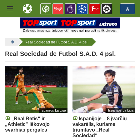
Real Sociedad de Futbol S.A.D. 4 psl.
Real Sociedad de Futbol S.A.D. 4 psl.
Ispanijos La Liga
Ispanijos La Liga
„Real Betis“ ir
Ispanijoje – 8 įvarčių
„Athletic“ iškovojo
vakarėlis, kuriame
svarbias pergales
triumfavo „Real
Sociedad“