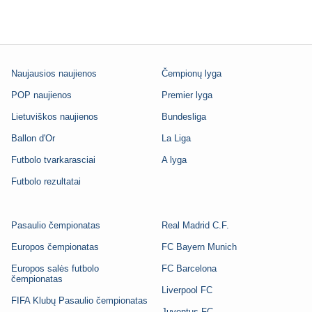
Naujausios naujienos
Čempionų lyga
POP naujienos
Premier lyga
Lietuviškos naujienos
Bundesliga
Ballon d'Or
La Liga
Futbolo tvarkarasciai
A lyga
Futbolo rezultatai
Pasaulio čempionatas
Real Madrid C.F.
Europos čempionatas
FC Bayern Munich
Europos salės futbolo
FC Barcelona
čempionatas
Liverpool FC
FIFA Klubų Pasaulio čempionatas
Juventus FC