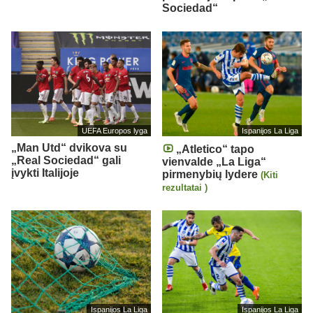
Sociedad“
UEFA Europos lyga
Ispanijos La Liga
„Man Utd“ dvikova su
„Atletico“ tapo
„Real Sociedad“ gali
vienvalde „La Liga“
įvykti Italijoje
pirmenybių lydere
(Kiti
rezultatai )
Ispanijos La Liga
Ispanijos La Liga