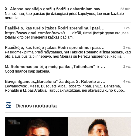
X. Alonso negailėjo gražių žodžių dabartiniam savo klubui „Chelsea“
58 min.
Nu nežinau, kuo garsiau jie džiaugiasi prieš kapotynes, tuo man kažkaip
neramiau.
Paaiškėjo, kas turėjo įtakos Rodri sprendimui pasirinkti Barselonos pusę
1 val.
https://www.goal.com/en/news/r......dc30,
rimtai įkvėpk gryno oro, nes
totaliai kirto per smegenis kažkas pačiam.
Paaiškėjo, kas turėjo įtakos Rodri sprendimui pasirinkti Barselonos pusę
2 val.
Pasidomėk pirmą prieš rašydamas, net Fabricio Romano aiškiai pasakė, kad
oficialaus bus taip ir nebuvo, nes Mouras su Perezu nusprendė, kad jis
nereikalingas. Niekur nebuvo skelbta. Dar plius gemini paprašiau, kad
surasti info ar buvo oficialus bid. Atsakymas: Ne, oficialaus raštiško
M. Solomonas po trijų metų paliks „Tottenham“ ir papildys „West Ham“ klubą
2 val.
pasiūlymo (official bid) Madrido „Real“ Mančesterio „City“ klubui už Rodri dar
Good ridance kaip sakoma.
nepateikė. ​Nors žiniasklaidoje (pvz., The Athletic, Diario AS) garsiai kalbama
apie „Real“ susidomėjimą ir pradėtus pradinius veiksmus bei derybinius
Buvęs ilgametis„Barcelona“ žaidėjas S. Roberto artėja link persikėlimo į MLS
4 val.
kontaktus su žaidėjo stovykla ar „City“ vadovais, oficialus formalus
pasiūlymas iki šiol nėra registruotas. ​Ispanijos gigantai tikrina situaciją ir
Lewandowski, Messi, Busquets, Alba, Roberto ir pan. į MLS, Benzema,
vertina galimybes, tačiau kol kas viskas vyksta tik žvalgybos ir neoficialių
Ronaldo ir t.t. pas Arabus. Turbūt akivaizdžiau, nei akivaizdu kurio klubo
derybų lygmenyje. Tai gal nebesidaryk sau gėdos ir kaip sakei "vyriškai
žaidėjų labiai myli pinigėlius, o ne žaidimą. Gal todėl ir tų laimėjimų
nuryk tiesą" ir patylėk, nes esi neteisus. Čiao!
paskutiniu me tu ne tiek daug.
Dienos nuotrauka