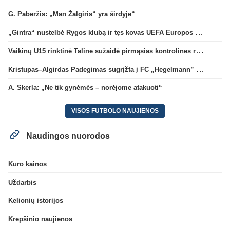
G. Paberžis: „Man Žalgiris“ yra širdyje“
„Gintra“ nustelbė Rygos klubą ir tęs kovas UEFA Europos taurės atrankoje
Vaikinų U15 rinktinė Taline sužaidė pirmąsias kontrolines rungtynes
Kristupas–Algirdas Padegimas sugrįžta į FC „Hegelmann” B sudėtį
A. Skerla: „Ne tik gynėmės – norėjome atakuoti“
VISOS FUTBOLO NAUJIENOS
Naudingos nuorodos
Kuro kainos
Uždarbis
Kelionių istorijos
Krepšinio naujienos