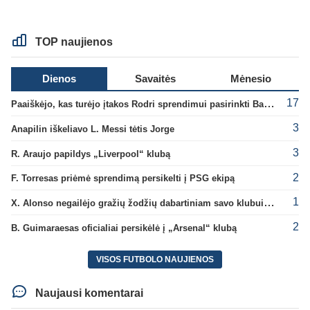
TOP naujienos
Dienos
Savaitės
Mėnesio
17
Paaiškėjo, kas turėjo įtakos Rodri sprendimui pasirinkti Barselonos pusę
3
Anapilin iškeliavo L. Messi tėtis Jorge
3
R. Araujo papildys „Liverpool“ klubą
2
F. Torresas priėmė sprendimą persikelti į PSG ekipą
1
X. Alonso negailėjo gražių žodžių dabartiniam savo klubui „Chelsea“
2
B. Guimaraesas oficialiai persikėlė į „Arsenal“ klubą
VISOS FUTBOLO NAUJIENOS
Naujausi komentarai