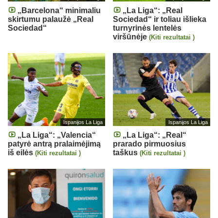
„Barcelona“ minimaliu
„La Liga“: „Real
skirtumu palaužė „Real
Sociedad“ ir toliau išlieka
Sociedad“
turnyrinės lentelės
viršūnėje
(Kiti rezultatai )
Ispanijos La Liga
Ispanijos La Liga
„La Liga“: „Valencia“
„La Liga“: „Real“
patyrė antrą pralaimėjimą
prarado pirmuosius
iš eilės
taškus
(Kiti rezultatai )
(Kiti rezultatai )