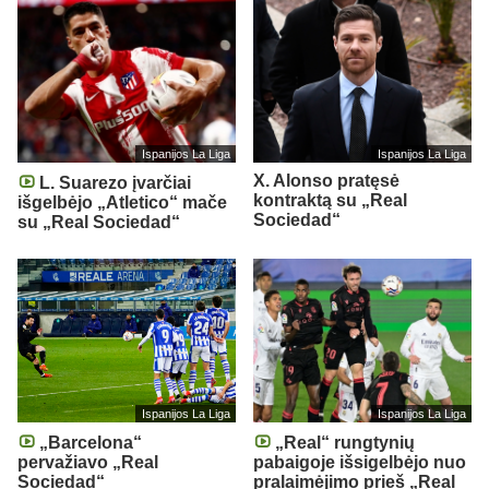
Ispanijos La Liga
Ispanijos La Liga
X. Alonso pratęsė
L. Suarezo įvarčiai
kontraktą su „Real
išgelbėjo „Atletico“ mače
Sociedad“
su „Real Sociedad“
Ispanijos La Liga
Ispanijos La Liga
„Barcelona“
„Real“ rungtynių
pervažiavo „Real
pabaigoje išsigelbėjo nuo
Sociedad“
pralaimėjimo prieš „Real