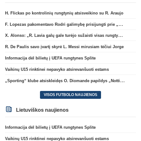
H. Flickas po kontrolinių rungtynių atsisveikino su R. Araujo
F. Lopezas pakomentavo Rodri galimybę prisijungti prie „Barcelona“ ekipos
X. Alonso: „R. Lavia galų gale turėjo sužaisti visas rungtynes“
R. De Paulis savo įvartį skyrė L. Messi mirusiam tėčiui Jorge
Informacija dėl bilietų į UEFA rungtynes Splite
Vaikinų U15 rinktinei nepavyko atsirevanšuoti estams
„Sporting“ klube atsiskleidęs O. Diomande papildys „Nottingham“ gretas
VISOS FUTBOLO NAUJIENOS
Lietuviškos naujienos
Informacija dėl bilietų į UEFA rungtynes Splite
Vaikinų U15 rinktinei nepavyko atsirevanšuoti estams