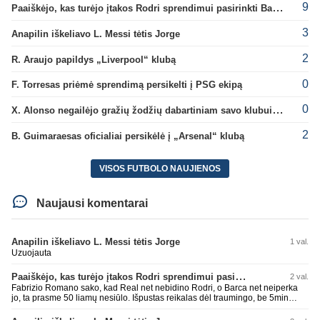
9
Paaiškėjo, kas turėjo įtakos Rodri sprendimui pasirinkti Barselonos pusę
3
Anapilin iškeliavo L. Messi tėtis Jorge
2
R. Araujo papildys „Liverpool“ klubą
0
F. Torresas priėmė sprendimą persikelti į PSG ekipą
0
X. Alonso negailėjo gražių žodžių dabartiniam savo klubui „Chelsea“
2
B. Guimaraesas oficialiai persikėlė į „Arsenal“ klubą
VISOS FUTBOLO NAUJIENOS
Naujausi komentarai
Anapilin iškeliavo L. Messi tėtis Jorge
1 val.
Uzuojauta
Paaiškėjo, kas turėjo įtakos Rodri sprendimui pasirinkti Barselonos pusę
2 val.
Fabrizio Romano sako, kad Real net nebidino Rodri, o Barca net neiperka
jo, ta prasme 50 liamų nesiūlo. Išpustas reikalas dėl traumingo, be 5min
dieduko.