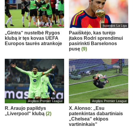
Ispanijos La Liga
„Gintra“ nustelbė Rygos
Paaiškėjo, kas turėjo
klubą ir tęs kovas UEFA
įtakos Rodri sprendimui
Europos taurės atrankoje
pasirinkti Barselonos
pusę
(9)
Anglijos Premier League
Anglijos Premier League
R. Araujo papildys
X. Alonso: „Esu
„Liverpool“ klubą
(2)
patenkintas dabartiniais
„Chelsea“ ekipos
vartininkais“