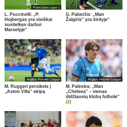
Prancūzijos Ligue 1
L. Puccinelli: „P.
G. Paberžis: „Man
Hojbergas yra visiškai
Žalgiris“ yra širdyje“
susitelkęs darbui
Marselyje“
Anglijos Premier League
Anglijos Premier League
M. Ruggeri persikels į
M. Palestra: „Man
„Aston Villa“ ekipą
„Chelsea“ – vienas
didžiausių klubų futbole“
(2)