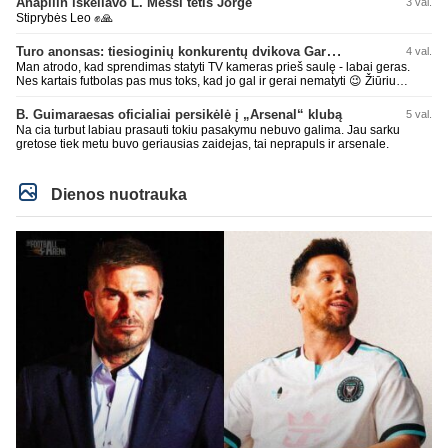
Anapilin iškeliavo L. Messi tėtis Jorge
3 val.
Stiprybės Leo ✊🙏
Turo anonsas: tiesioginių konkurentų dvikova Gargžduose
4 val.
Man atrodo, kad sprendimas statyti TV kameras prieš saulę - labai geras.
Nes kartais futbolas pas mus toks, kad jo gal ir gerai nematyti 😉 Žiūriu
transliaciją iš DG stadiono, tai negaliu atsidžiaugt tribūnos vaizdu - tuščia,
kaip alaus butelys, kurį ką tik išmaukiau. Linkėjimai Tadui (slapyvardžiu „apie
B. Guimaraesas oficialiai persikėlė į „Arsenal“ klubą
5 val.
nieką“), kuris kiek girdėjau, įpūtė akis varvinančių transliacijų dvasią 😀
Na cia turbut labiau prasauti tokiu pasakymu nebuvo galima. Jau sarku
gretose tiek metu buvo geriausias zaidejas, tai neprapuls ir arsenale.
Dienos nuotrauka