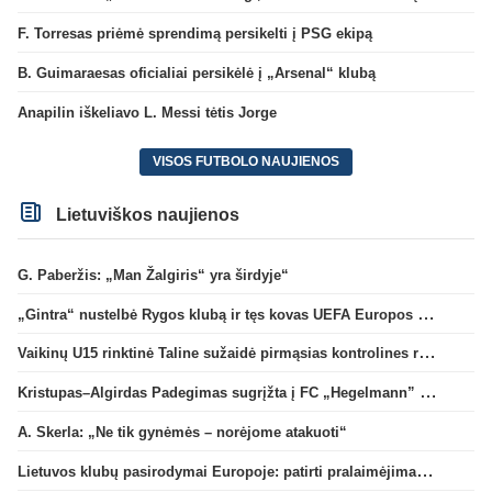
F. Torresas priėmė sprendimą persikelti į PSG ekipą
B. Guimaraesas oficialiai persikėlė į „Arsenal“ klubą
Anapilin iškeliavo L. Messi tėtis Jorge
VISOS FUTBOLO NAUJIENOS
Lietuviškos naujienos
G. Paberžis: „Man Žalgiris“ yra širdyje“
„Gintra“ nustelbė Rygos klubą ir tęs kovas UEFA Europos taurės atrankoje
Vaikinų U15 rinktinė Taline sužaidė pirmąsias kontrolines rungtynes
Kristupas–Algirdas Padegimas sugrįžta į FC „Hegelmann” B sudėtį
A. Skerla: „Ne tik gynėmės – norėjome atakuoti“
Lietuvos klubų pasirodymai Europoje: patirti pralaimėjimai Kroatijos atstovams