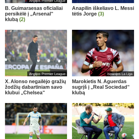
Anglijos Premier League
B. Guimaraesas oficialiai
Anapilin iškeliavo L. Messi
persikėlė į „Arsenal“
tėtis Jorge
(3)
klubą
(2)
Anglijos Premier League
Ispanijos La Liga
X. Alonso negailėjo gražių
Marokietis N. Aguerdas
žodžių dabartiniam savo
sugrįš į „Real Sociedad“
klubui „Chelsea“
klubą