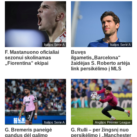
Italijos Serie A
Italijos Serie A
F. Mastanuono oficialiai
Buvęs
sezonui skolinamas
ilgametis„Barcelona“
„Fiorentina“ ekipai
žaidėjas S. Roberto artėja
link persikėlimo į MLS
Italijos Serie A
Anglijos Premier League
G. Bremeris paneigė
G. Rulli – per žingsnį nuo
gandus dėl galimo
persikėlimo į „Manchester