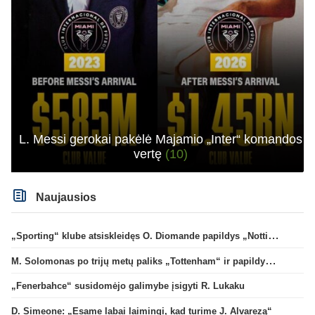
L. Messi gerokai pakėlė Majamio „Inter“ komandos
vertę
(10)
Naujausios
„Sporting“ klube atsiskleidęs O. Diomande papildys „Nottingham“ gretas
M. Solomonas po trijų metų paliks „Tottenham“ ir papildys „West Ham“ klubą
„Fenerbahce“ susidomėjo galimybe įsigyti R. Lukaku
D. Simeone: „Esame labai laimingi, kad turime J. Alvarezą“