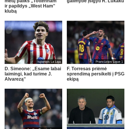
metų paliks „Tottenham“
galimybe įsigyti R. Lukaku
ir papildys „West Ham“
klubą
Ispanijos La Liga
Prancūzijos Ligue 1
D. Simeone: „Esame labai
F. Torresas priėmė
laimingi, kad turime J.
sprendimą persikelti į PSG
Alvarezą“
ekipą