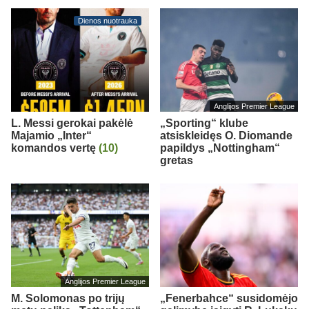
Dienos nuotrauka
Anglijos Premier League
L. Messi gerokai pakėlė
„Sporting“ klube
Majamio „Inter“
atsiskleidęs O. Diomande
komandos vertę
(10)
papildys „Nottingham“
gretas
Anglijos Premier League
M. Solomonas po trijų
„Fenerbahce“ susidomėjo