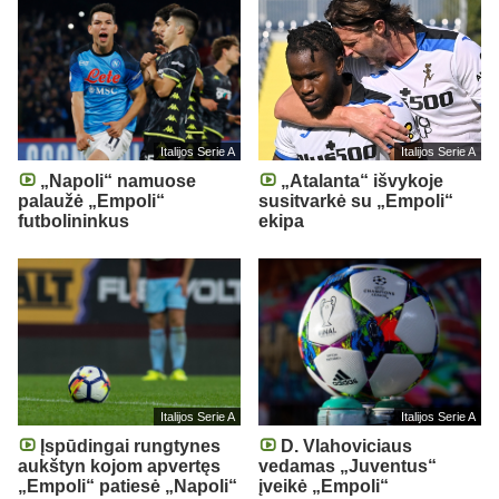
Italijos Serie A
Italijos Serie A
„Napoli“ namuose
„Atalanta“ išvykoje
palaužė „Empoli“
susitvarkė su „Empoli“
futbolininkus
ekipa
Italijos Serie A
Italijos Serie A
Įspūdingai rungtynes
D. Vlahoviciaus
aukštyn kojom apvertęs
vedamas „Juventus“
„Empoli“ patiesė „Napoli“
įveikė „Empoli“