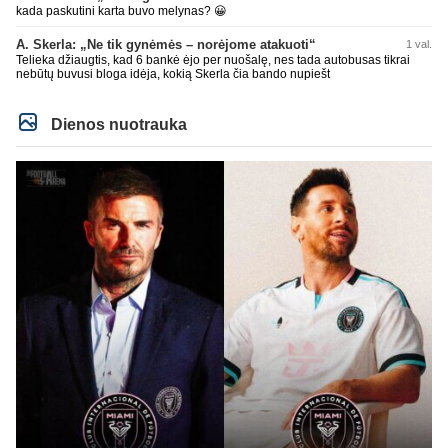
kada paskutini karta buvo melynas? 😀
A. Skerla: „Ne tik gynėmės – norėjome atakuoti“
1 val.
Telieka džiaugtis, kad 6 bankė ėjo per nuošalę, nes tada autobusas tikrai
nebūtų buvusi bloga idėja, kokią Skerla čia bando nupiešt
Dienos nuotrauka