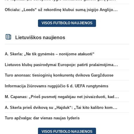
Oficialu: „Leeds“ už rekordinę klubui sumą įsigijo Anglijos rinktinės vartininką
VISOS FUTBOLO NAUJIENOS
Lietuviškos naujienos
A. Skerla: „Ne tik gynėmės – norėjome atakuoti“
Lietuvos klubų pasirodymai Europoje: patirti pralaimėjimai Kroatijos atstovams
Turo anonsas: tiesioginių konkurentų dvikova Gargžduose
Informacija žiūrovams rugpjūčio 6 d. UEFA rungtynėms
M. Capanas: „Prieš pusmetį negalėjau net įsivaizduoti, kad žaisime prieš „Hajduk“
A. Skerla prieš dvikovą su „Hajduk“: „Tai kito kalibro komanda“
Turo apžvalga: dar vienas naujas lyderis
VISOS FUTBOLO NAUJIENOS