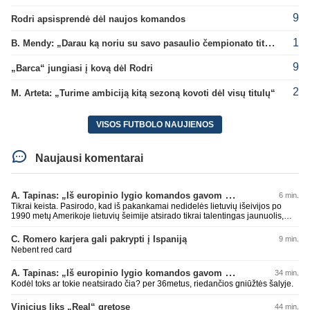
9
Rodri apsisprendė dėl naujos komandos
1
B. Mendy: „Darau ką noriu su savo pasaulio čempionato titulu“
9
„Barca“ jungiasi į kovą dėl Rodri
2
M. Arteta: „Turime ambiciją kitą sezoną kovoti dėl visų titulų“
VISOS FUTBOLO NAUJIENOS
Naujausi komentarai
A. Tapinas: „Iš europinio lygio komandos gavom gerų pamokų“
6 min.
Tikrai keista. Pasirodo, kad iš pakankamai nedidelės lietuvių išeivijos po
1990 metų Amerikoje lietuvių šeimije atsirado tikrai talentingas jaunuolis,
mokantis apsivesti abejomis kojomis, mokantis visokiausių ’fintų’, stiprus
fiziškai, kurio nepastumsi kaip Golubicko, t. y. gerai išsilaikantis ant kojų
C. Romero karjera gali pakrypti į Ispaniją
9 min.
kovoje, dar ir antrame aukšte neblogai atrodantis, greitai priimantis
Nebent red card
dažniausiai teisingus sprendimus, ir dar turintis neblogą greitį. O Lietuvoje
net tokie talentai ’uždera’ gal kartą per dešimtmetį ar du. Bet iš 1-2
A. Tapinas: „Iš europinio lygio komandos gavom gerų pamokų“
34 min.
aukštesnio lygio žaidėjų rimtos rinktinės nesulipdysi...
Kodėl toks ar tokie neatsirado čia? per 36metus, riedančios gniūžtės šalyje.
Vinicius liks „Real“ gretose
44 min.