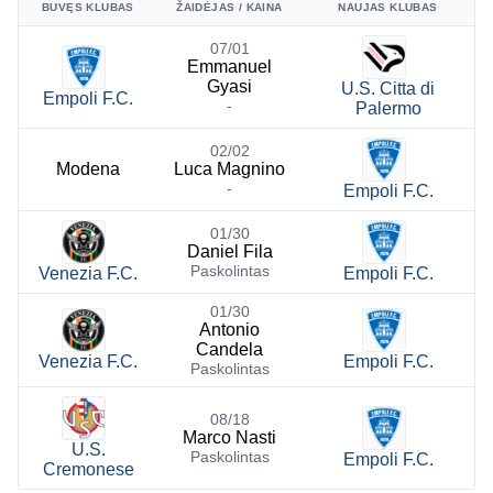
BUVĘS KLUBAS
ŽAIDĖJAS / KAINA
NAUJAS KLUBAS
07/01
Emmanuel
Gyasi
U.S. Citta di
Empoli F.C.
-
Palermo
02/02
Modena
Luca Magnino
-
Empoli F.C.
01/30
Daniel Fila
Paskolintas
Venezia F.C.
Empoli F.C.
01/30
Antonio
Candela
Venezia F.C.
Empoli F.C.
Paskolintas
08/18
Marco Nasti
U.S.
Paskolintas
Empoli F.C.
Cremonese