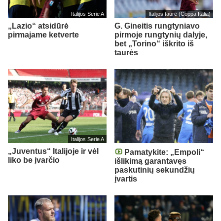
Italijos Serie A
Italijos taurė (Coppa Italia)
„Lazio“ atsidūrė
G. Gineitis rungtyniavo
pirmajame ketverte
pirmoje rungtynių dalyje,
bet „Torino“ iškrito iš
taurės
Italijos Serie A
„Juventus“ Italijoje ir vėl
Pamatykite: „Empoli“
liko be įvarčio
išlikimą garantavęs
paskutinių sekundžių
įvartis