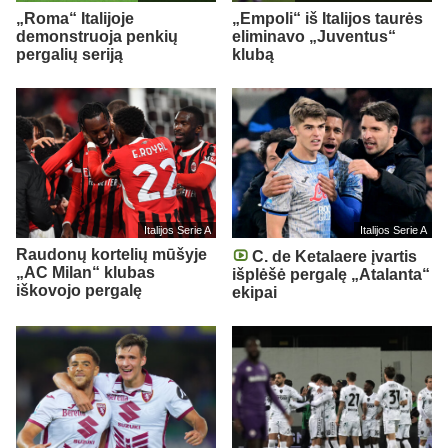
„Roma“ Italijoje
„Empoli“ iš Italijos taurės
demonstruoja penkių
eliminavo „Juventus“
pergalių seriją
klubą
Italijos Serie A
Italijos Serie A
Raudonų kortelių mūšyje
C. de Ketalaere įvartis
„AC Milan“ klubas
išplėšė pergalę „Atalanta“
iškovojo pergalę
ekipai