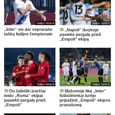
Italijos Serie A
Italijos Serie A
„Inter“ vis dar neprarado
„Napoli“ išvykoje
taškų Italijos čempionate
pasiekė pergalę prieš
„Empoli“ ekipą
Italijos Serie A
Italijos Serie A
Du žaibiški įvarčiai
Mažumoje likę „Inter“
leido „Roma“ ekipai
futbolininkai turėjo
pasiekti pergalę prieš
pripažinti „Empoli“ ekipos
„Empoli“
pranašumą