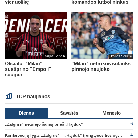
vienuolikę
komandos futbolininkus
Italijos Serie A
Italijos Serie A
Oficialu: "Milan"
"Milan" netrukus sulauks
sustiprino "Empoli"
pirmojo naujoko
saugas
TOP naujienos
Dienos
Savaitės
Mėnesio
16
„Žalgiris“ neturėjo šansų prieš „Hajduk“
14
Konferencijų lyga: „Žalgiris“ – „Hajduk“ (rungtynės tiesiogiai)