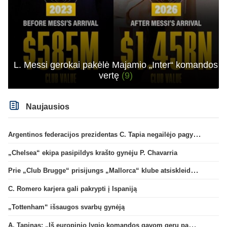
L. Messi gerokai pakėlė Majamio „Inter“ komandos
vertę
(9)
Naujausios
Argentinos federacijos prezidentas C. Tapia negailėjo pagyrų G. Infantino
„Chelsea“ ekipa pasipildys krašto gynėju P. Chavarria
Prie „Club Brugge“ prisijungs „Mallorca“ klube atsiskleidęs J. Virgili
C. Romero karjera gali pakrypti į Ispaniją
„Tottenham“ išsaugos svarbų gynėją
A. Tapinas: „Iš europinio lygio komandos gavom gerų pamokų“