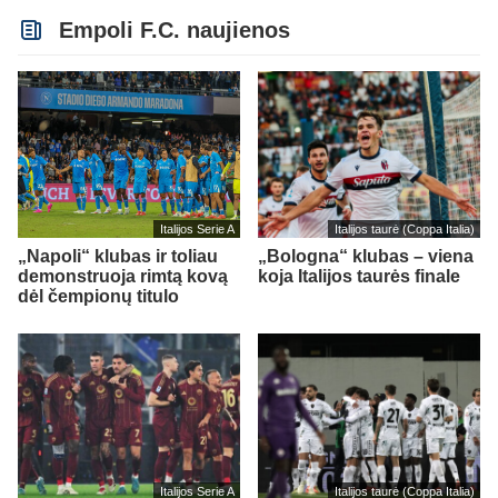
Empoli F.C. naujienos
Italijos Serie A
Italijos taurė (Coppa Italia)
„Napoli“ klubas ir toliau
„Bologna“ klubas – viena
demonstruoja rimtą kovą
koja Italijos taurės finale
dėl čempionų titulo
Italijos Serie A
Italijos taurė (Coppa Italia)