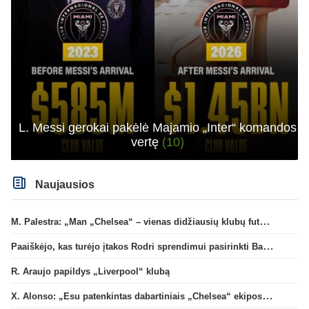
L. Messi gerokai pakėlė Majamio „Inter“ komandos
vertę
(10)
Naujausios
M. Palestra: „Man „Chelsea“ – vienas didžiausių klubų futbole“
Paaiškėjo, kas turėjo įtakos Rodri sprendimui pasirinkti Barselonos pusę
R. Araujo papildys „Liverpool“ klubą
X. Alonso: „Esu patenkintas dabartiniais „Chelsea“ ekipos vartininkais“