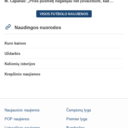
M. Capanas: „Prieš pusmetį negalėjau net įsivaizduoti, kad žaisime prieš „Hajduk“
VISOS FUTBOLO NAUJIENOS
Naudingos nuorodos
Kuro kainos
Uždarbis
Kelionių istorijos
Krepšinio naujienos
Naujausios naujienos
Čempionų lyga
POP naujienos
Premier lyga
Lietuviškos naujienos
Bundesliga