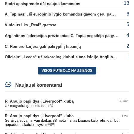
13
Rodri apsisprendė dėl naujos komandos
6
A. Tapinas: „Iš europinio lygio komandos gavom gerų pamokų“
5
Vinicius liks „Real“ gretose
4
Argentinos federacijos prezidentas C. Tapia negailėjo pagyrų G. Infantino
2
C. Romero karjera gali pakrypti į Ispaniją
1
Oficialu: „Leeds“ už rekordinę klubui sumą įsigijo Anglijos rinktinės vartininką
VISOS FUTBOLO NAUJIENOS
Naujausi komentarai
R. Araujo papildys „Liverpool“ klubą
39 min.
Uz magvaira getesniu nera 🤣
R. Araujo papildys „Liverpool“ klubą
1 val.
Gerai varzovams, van daikas 38 metu ir sitas kiauras kaip retis, gali but
nepadoriu skaiciu isvysim 🤣🤣