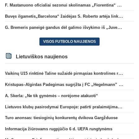
F. Mastanuono oficialiai sezonui skolinamas „Fiorentina“ ekipai
Buvęs ilgametis„Barcelona“ žaidėjas S. Roberto artėja link persikėlimo į MLS
G. Bremeris paneigė gandus dėl galimo išvykimo iš „Juventus“ klubo
VISOS FUTBOLO NAUJIENOS
Lietuviškos naujienos
Vaikinų U15 rinktinė Taline sužaidė pirmąsias kontrolines rungtynes
Kristupas–Algirdas Padegimas sugrįžta į FC „Hegelmann” B sudėtį
A. Skerla: „Ne tik gynėmės – norėjome atakuoti“
Lietuvos klubų pasirodymai Europoje: patirti pralaimėjimai Kroatijos atstovams
Turo anonsas: tiesioginių konkurentų dvikova Gargžduose
Informacija žiūrovams rugpjūčio 6 d. UEFA rungtynėms