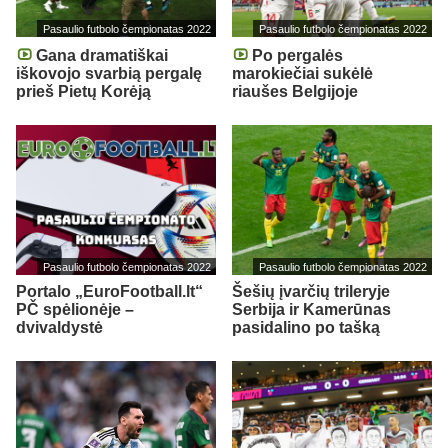
Pasaulio futbolo čempionatas 2022
Pasaulio futbolo čempionatas 2022
Gana dramatiškai
Po pergalės
iškovojo svarbią pergalę
marokiečiai sukėlė
prieš Pietų Korėją
riaušes Belgijoje
Pasaulio futbolo čempionatas 2022
Pasaulio futbolo čempionatas 2022
Portalo „EuroFootball.lt“
Šešių įvarčių trileryje
PČ spėlionėje –
Serbija ir Kamerūnas
dvivaldystė
pasidalino po tašką