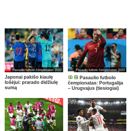
Pasaulio futbolo čempionatas 2022
Pasaulio futbolo čempionatas 2022
Japonai pakišo kiaulę
Pasaulio futbolo
lošėjui: prarado didžiulę
čempionatas: Portugalija
sumą
– Urugvajus (tiesiogiai)