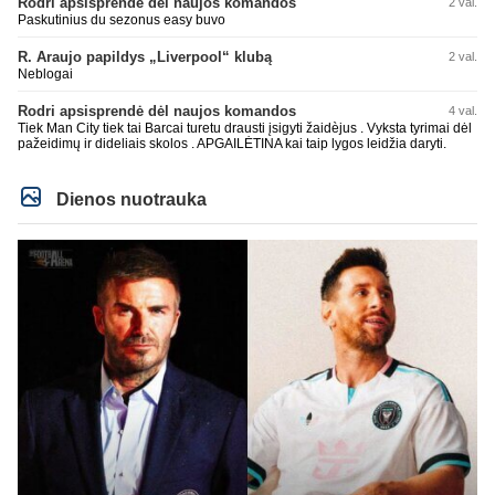
Rodri apsisprendė dėl naujos komandos
2 val.
Paskutinius du sezonus easy buvo
R. Araujo papildys „Liverpool“ klubą
2 val.
Neblogai
Rodri apsisprendė dėl naujos komandos
4 val.
Tiek Man City tiek tai Barcai turetu drausti įsigyti žaidèjus . Vyksta tyrimai dėl
pažeidimų ir dideliais skolos . APGAILĖTINA kai taip lygos leidžia daryti.
Dienos nuotrauka