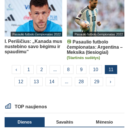
Pasaulio futbolo čempionatas 2022
Pasaulio futbolo čempionatas 2022
I. Perišičius: „Kanada mus
Pasaulio futbolo
nustebino savo bėgimu ir
čempionatas: Argentina –
spaudimu“
Meksika (tiesiogiai)
(Startinės sudėtys)
‹
1
2
...
8
9
10
11
12
13
14
...
28
29
›
TOP naujienos
Dienos
Savaitės
Mėnesio