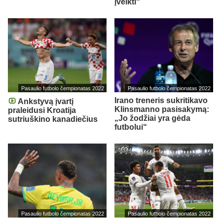
įveikti“
Pasaulio futbolo čempionatas 2022
Pasaulio futbolo čempionatas 2022
Irano treneris sukritikavo
Ankstyvą įvartį
Klinsmanno pasisakymą:
praleidusi Kroatija
„Jo žodžiai yra gėda
sutriuškino kanadiečius
futbolui“
Pasaulio futbolo čempionatas 2022
Pasaulio futbolo čempionatas 2022