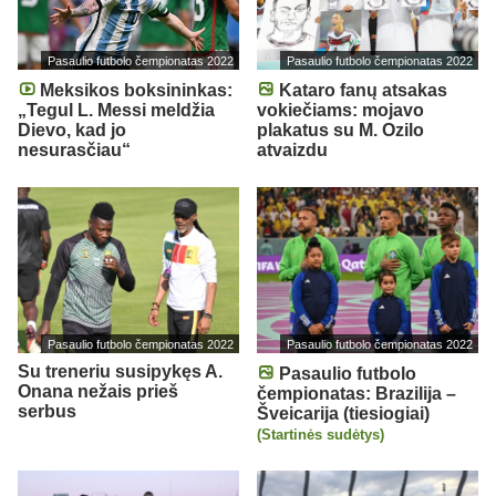
Pasaulio futbolo čempionatas 2022
Pasaulio futbolo čempionatas 2022
Meksikos boksininkas:
Kataro fanų atsakas
„Tegul L. Messi meldžia
vokiečiams: mojavo
Dievo, kad jo
plakatus su M. Ozilo
nesurasčiau“
atvaizdu
Pasaulio futbolo čempionatas 2022
Pasaulio futbolo čempionatas 2022
Su treneriu susipykęs A.
Pasaulio futbolo
Onana nežais prieš
čempionatas: Brazilija –
serbus
Šveicarija (tiesiogiai)
(Startinės sudėtys)