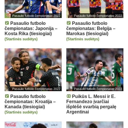
Pasaulio futbolo čempionatas 2022
Pasaulio futbolo čempionatas 2022
Pasaulio futbolo
Pasaulio futbolo
čempionatas: Japonija –
čempionatas: Belgija –
Kosta Rika (tiesiogiai)
Marokas (tiesiogiai)
(Startinės sudėtys)
(Startinės sudėtys)
Pasaulio futbolo čempionatas 2022
Pasaulio futbolo čempionatas 2022
Pasaulio futbolo
Puikūs L. Messi ir E.
čempionatas: Kroatija –
Fernandezo įvarčiai
Kanada (tiesiogiai)
išplėšė svarbią pergalę
Argentinai
(Startinės sudėtys)