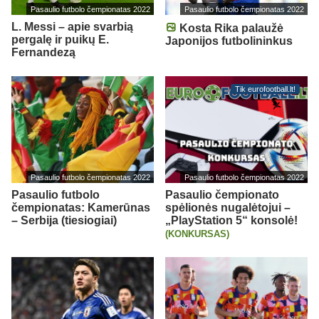
Pasaulio futbolo čempionatas 2022
Pasaulio futbolo čempionatas 2022
L. Messi – apie svarbią
Kosta Rika palaužė
pergalę ir puikų E.
Japonijos futbolininkus
Fernandezą
Tik eurofootball.lt!
Pasaulio futbolo čempionatas 2022
Pasaulio futbolo čempionatas 2022
Pasaulio futbolo
Pasaulio čempionato
čempionatas: Kamerūnas
spėlionės nugalėtojui –
– Serbija (tiesiogiai)
„PlayStation 5“ konsolė!
(KONKURSAS)