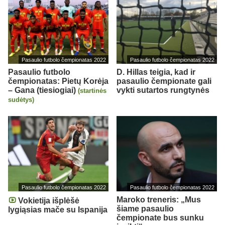
Pasaulio futbolo čempionatas 2022
Pasaulio futbolo čempionatas 2022
Pasaulio futbolo
D. Hillas teigia, kad ir
čempionatas: Pietų Korėja
pasaulio čempionate gali
– Gana (tiesiogiai)
vykti sutartos rungtynės
(startinės
sudėtys)
Pasaulio futbolo čempionatas 2022
Pasaulio futbolo čempionatas 2022
Maroko treneris: „Mus
Vokietija išplėšė
šiame pasaulio
lygiąsias mače su Ispanija
čempionate bus sunku