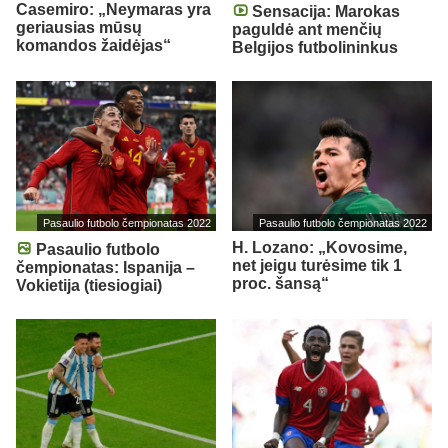
Casemiro: „Neymaras yra
Sensacija: Marokas
geriausias mūsų
paguldė ant menčių
komandos žaidėjas“
Belgijos futbolininkus
Pasaulio futbolo čempionatas 2022
Pasaulio futbolo čempionatas 2022
H. Lozano: „Kovosime,
Pasaulio futbolo
net jeigu turėsime tik 1
čempionatas: Ispanija –
proc. šansą“
Vokietija (tiesiogiai)